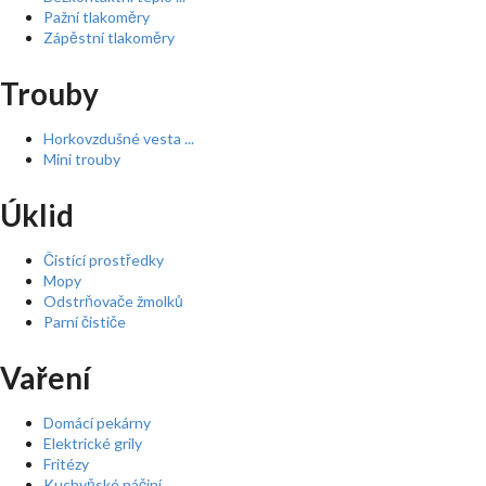
Pažní tlakoměry
Zápěstní tlakoměry
Trouby
Horkovzdušné vesta ...
Mini trouby
Úklid
Čistící prostředky
Mopy
Odstrňovače žmolků
Parní čističe
Vaření
Domácí pekárny
Elektrické grily
Fritézy
Kuchyňské náčiní