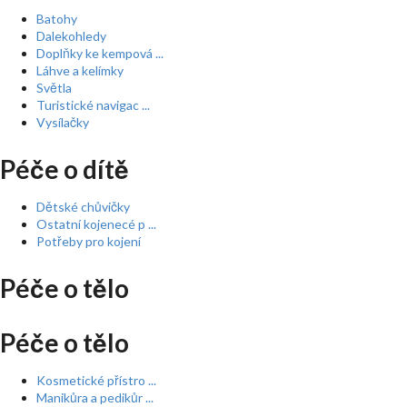
Batohy
Dalekohledy
Doplňky ke kempová ...
Láhve a kelímky
Světla
Turistické navigac ...
Vysílačky
Péče o dítě
Dětské chůvičky
Ostatní kojenecé p ...
Potřeby pro kojení
Péče o tělo
Péče o tělo
Kosmetické přístro ...
Manikůra a pedikůr ...