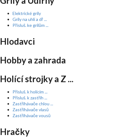
Grily a Udírny
Elektrické grily
Grily na uhlí a dř ...
Přísluš. ke grilům ...
Hlodavci
Hobby a zahrada
Holící strojky a Z ...
Přísluš. k holícím ...
Přísluš. k zastřih ...
Zastřihávače chlou ...
Zastřihávače vlasů
Zastřihávače vousů
Hračky