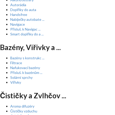
Autorádia
Doplňky do auta
Handsfree
Nabíječky autobate ...
Navigace
Přísluš. k Navigac ...
Smart doplňky do a ...
Bazény, Viřivky a ...
Bazény s konstrukc ...
Filtrace
Nafukovací bazény
Přísluš. k bazénům ...
Solární sprchy
Vířivky
Čističky a Zvlhčov ...
Aroma difuzéry
Čističky vzduchu