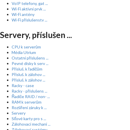
VoIP telefony, gat ...
Wi-Fi aktivní prvk ...
Wi-Fi antény
Wi-Fi příslušenstv ...
Servery, příslušen ...
CPU k serverům
Média Utrium
Ostatní příslušens ...
Pevné disky k serv ...
Přísluš. k řadičům
Přísluš. k zálohov ...
Přísluš. k zálohov ...
Racky - case
Racky - příslušens ...
Řadiče RAID / non- ...
RAM k serverům
Rozšíření záruky k ...
Servery
Síťové karty pro s ...
Zálohovací mechani ...
Zálohovací systémy