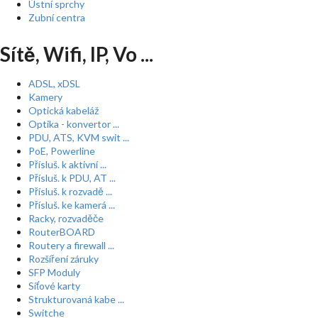
Ústní sprchy
Zubní centra
Sítě, Wifi, IP, Vo ...
ADSL, xDSL
Kamery
Optická kabeláž
Optika - konvertor ...
PDU, ATS, KVM swit ...
PoE, Powerline
Přísluš. k aktivní ...
Přísluš. k PDU, AT ...
Přísluš. k rozvadě ...
Přísluš. ke kamerá ...
Racky, rozvaděče
RouterBOARD
Routery a firewall ...
Rozšíření záruky
SFP Moduly
Síťové karty
Strukturovaná kabe ...
Switche