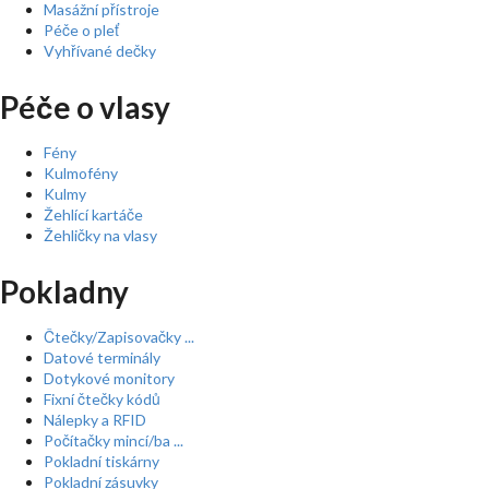
Masážní přístroje
Péče o pleť
Vyhřívané dečky
Péče o vlasy
Fény
Kulmofény
Kulmy
Žehlící kartáče
Žehličky na vlasy
Pokladny
Čtečky/Zapisovačky ...
Datové terminály
Dotykové monitory
Fixní čtečky kódů
Nálepky a RFID
Počítačky mincí/ba ...
Pokladní tiskárny
Pokladní zásuvky