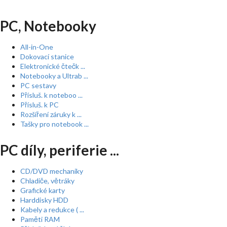
PC, Notebooky
All-in-One
Dokovací stanice
Elektronické čtečk ...
Notebooky a Ultrab ...
PC sestavy
Přísluš. k noteboo ...
Přísluš. k PC
Rozšíření záruky k ...
Tašky pro notebook ...
PC díly, periferie ...
CD/DVD mechaniky
Chladiče, větráky
Grafické karty
Harddisky HDD
Kabely a redukce ( ...
Paměti RAM