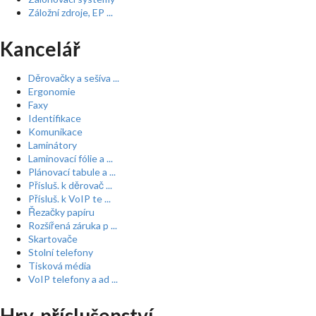
Záložní zdroje, EP ...
Kancelář
Děrovačky a sešíva ...
Ergonomie
Faxy
Identifikace
Komunikace
Laminátory
Laminovací fólie a ...
Plánovací tabule a ...
Přísluš. k děrovač ...
Přísluš. k VoIP te ...
Řezačky papíru
Rozšířená záruka p ...
Skartovače
Stolní telefony
Tisková média
VoIP telefony a ad ...
Hry, příslušenství