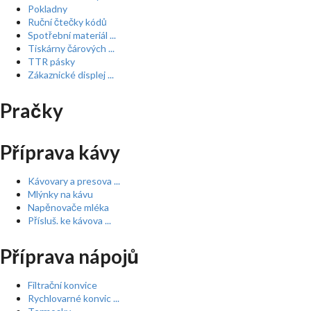
Pokladny
Ruční čtečky kódů
Spotřební materiál ...
Tiskárny čárových ...
TTR pásky
Zákaznické displej ...
Pračky
Příprava kávy
Kávovary a presova ...
Mlýnky na kávu
Napěnovače mléka
Přísluš. ke kávova ...
Příprava nápojů
Filtrační konvice
Rychlovarné konvic ...