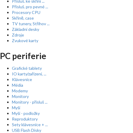
Přísluš. ke skříní ...
Přísluš. pro pevné ...
Procesory CPU
Skříně, case
TV tunery, Střihov ...
Základní desky
Zdroje
Zvukové karty
PC periferie
Grafické tablety
IO karty/zařízení, ...
Klávesnice
Média
Modemy
Monitory
Monitory - přísluš ...
Myši
Myši - podložky
Reproduktory
Sety klávesnice + ...
USB Flash Disky