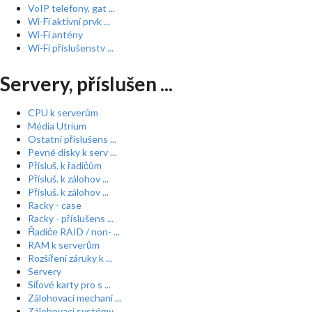
VoIP telefony, gat ...
Wi-Fi aktivní prvk ...
Wi-Fi antény
Wi-Fi příslušenstv ...
Servery, příslušen ...
CPU k serverům
Média Utrium
Ostatní příslušens ...
Pevné disky k serv ...
Přísluš. k řadičům
Přísluš. k zálohov ...
Přísluš. k zálohov ...
Racky - case
Racky - příslušens ...
Řadiče RAID / non- ...
RAM k serverům
Rozšíření záruky k ...
Servery
Síťové karty pro s ...
Zálohovací mechani ...
Zálohovací systémy