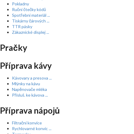
Pokladny
Ruční čtečky kódů
Spotřební materiál ...
Tiskárny čárových ...
TTR pásky
Zákaznické displej ...
Pračky
Příprava kávy
Kávovary a presova ...
Mlýnky na kávu
Napěnovače mléka
Přísluš. ke kávova ...
Příprava nápojů
Filtrační konvice
Rychlovarné konvic ...