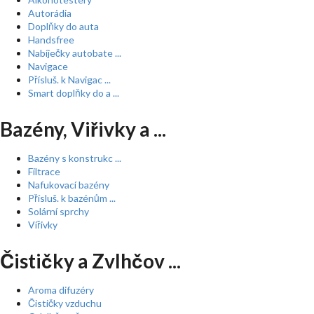
Autorádia
Doplňky do auta
Handsfree
Nabíječky autobate ...
Navigace
Přísluš. k Navigac ...
Smart doplňky do a ...
Bazény, Viřivky a ...
Bazény s konstrukc ...
Filtrace
Nafukovací bazény
Přísluš. k bazénům ...
Solární sprchy
Vířivky
Čističky a Zvlhčov ...
Aroma difuzéry
Čističky vzduchu