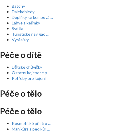
Batohy
Dalekohledy
Doplňky ke kempová ...
Láhve a kelímky
Světla
Turistické navigac ...
Vysílačky
Péče o dítě
Dětské chůvičky
Ostatní kojenecé p ...
Potřeby pro kojení
Péče o tělo
Péče o tělo
Kosmetické přístro ...
Manikůra a pedikůr ...