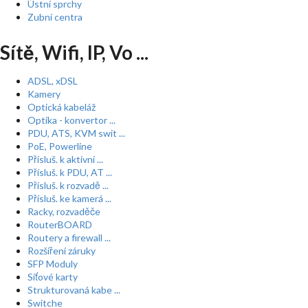
Ústní sprchy
Zubní centra
Sítě, Wifi, IP, Vo ...
ADSL, xDSL
Kamery
Optická kabeláž
Optika - konvertor ...
PDU, ATS, KVM swit ...
PoE, Powerline
Přísluš. k aktivní ...
Přísluš. k PDU, AT ...
Přísluš. k rozvadě ...
Přísluš. ke kamerá ...
Racky, rozvaděče
RouterBOARD
Routery a firewall ...
Rozšíření záruky
SFP Moduly
Síťové karty
Strukturovaná kabe ...
Switche