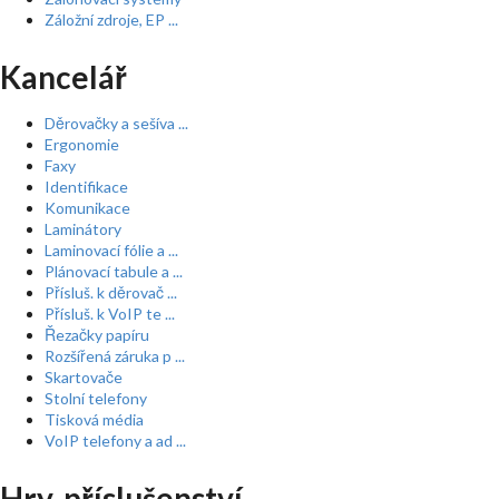
Záložní zdroje, EP ...
Kancelář
Děrovačky a sešíva ...
Ergonomie
Faxy
Identifikace
Komunikace
Laminátory
Laminovací fólie a ...
Plánovací tabule a ...
Přísluš. k děrovač ...
Přísluš. k VoIP te ...
Řezačky papíru
Rozšířená záruka p ...
Skartovače
Stolní telefony
Tisková média
VoIP telefony a ad ...
Hry, příslušenství