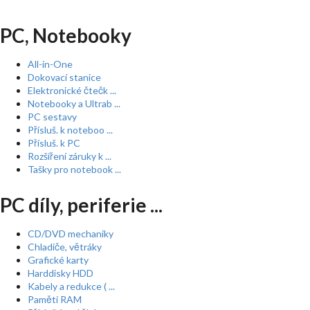
PC, Notebooky
All-in-One
Dokovací stanice
Elektronické čtečk ...
Notebooky a Ultrab ...
PC sestavy
Přísluš. k noteboo ...
Přísluš. k PC
Rozšíření záruky k ...
Tašky pro notebook ...
PC díly, periferie ...
CD/DVD mechaniky
Chladiče, větráky
Grafické karty
Harddisky HDD
Kabely a redukce ( ...
Paměti RAM