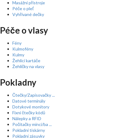
Masážní přístroje
Péče o pleť
Vyhřívané dečky
Péče o vlasy
Fény
Kulmofény
Kulmy
Žehlící kartáče
Žehličky na vlasy
Pokladny
Čtečky/Zapisovačky ...
Datové terminály
Dotykové monitory
Fixní čtečky kódů
Nálepky a RFID
Počítačky mincí/ba ...
Pokladní tiskárny
Pokladní zásuvky