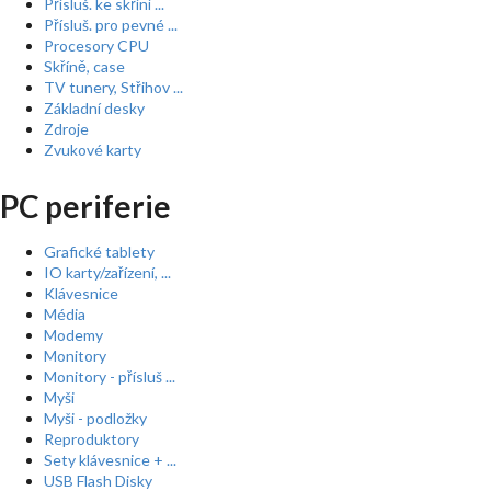
Přísluš. ke skříní ...
Přísluš. pro pevné ...
Procesory CPU
Skříně, case
TV tunery, Střihov ...
Základní desky
Zdroje
Zvukové karty
PC periferie
Grafické tablety
IO karty/zařízení, ...
Klávesnice
Média
Modemy
Monitory
Monitory - přísluš ...
Myši
Myši - podložky
Reproduktory
Sety klávesnice + ...
USB Flash Disky