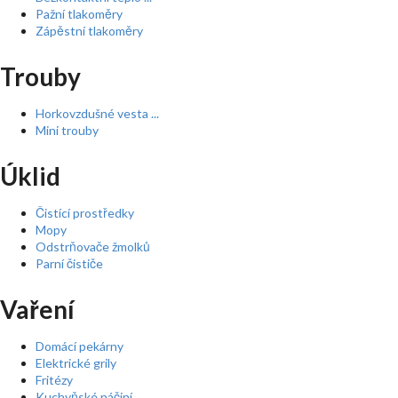
Pažní tlakoměry
Zápěstní tlakoměry
Trouby
Horkovzdušné vesta ...
Mini trouby
Úklid
Čistící prostředky
Mopy
Odstrňovače žmolků
Parní čističe
Vaření
Domácí pekárny
Elektrické grily
Fritézy
Kuchyňské náčiní