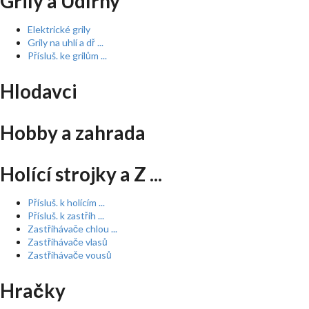
Grily a Udírny
Elektrické grily
Grily na uhlí a dř ...
Přísluš. ke grilům ...
Hlodavci
Hobby a zahrada
Holící strojky a Z ...
Přísluš. k holícím ...
Přísluš. k zastřih ...
Zastřihávače chlou ...
Zastřihávače vlasů
Zastřihávače vousů
Hračky