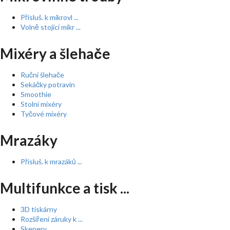
Přísluš. k mikrovl ...
Volně stojící mikr ...
Mixéry a šlehače
Ruční šlehače
Sekáčky potravin
Smoothie
Stolní mixéry
Tyčové mixéry
Mrazáky
Přísluš. k mrazáků ...
Multifunkce a tisk ...
3D tiskárny
Rozšíření záruky k ...
Skenery