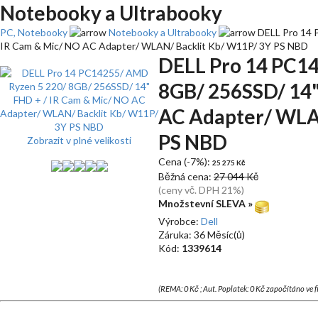
Notebooky a Ultrabooky
PC, Notebooky
Notebooky a Ultrabooky
DELL Pro 14 
IR Cam & Mic/ NO AC Adapter/ WLAN/ Backlit Kb/ W11P/ 3Y PS NBD
DELL Pro 14 PC1
8GB/ 256SSD/ 14"
AC Adapter/ WLA
PS NBD
Zobrazit v plné velikosti
Cena (-7%):
25 275 Kč
Běžná cena:
27 044 Kč
(ceny vč. DPH 21%)
Množstevní SLEVA »
Výrobce:
Dell
Záruka: 36 Měsíc(ů)
Kód:
1339614
(REMA: 0 Kč ; Aut. Poplatek: 0 Kč započítáno ve 