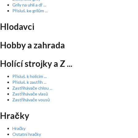
Grily na uhlí a dř ...
Přísluš. ke grilům ...
Hlodavci
Hobby a zahrada
Holící strojky a Z ...
Přísluš. k holícím ...
Přísluš. k zastřih ...
Zastřihávače chlou ...
Zastřihávače vlasů
Zastřihávače vousů
Hračky
Hračky
Ostatní hračky