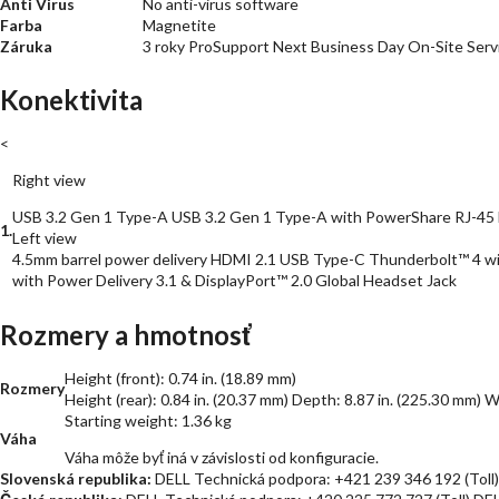
Anti Virus
No anti-virus software
Farba
Magnetite
Záruka
3 roky ProSupport Next Business Day On-Site Serv
Konektivita
<
Right view
USB 3.2 Gen 1 Type-A USB 3.2 Gen 1 Type-A with PowerShare RJ-45 
1.
Left view
4.5mm barrel power delivery HDMI 2.1 USB Type-C Thunderbolt™ 4 wi
with Power Delivery 3.1 & DisplayPort™ 2.0 Global Headset Jack
Rozmery a hmotnosť
Height (front): 0.74 in. (18.89 mm)
Rozmery
Height (rear): 0.84 in. (20.37 mm) Depth: 8.87 in. (225.30 mm) W
Starting weight: 1.36 kg
Váha
Váha môže byť iná v závislosti od konfiguracie.
Slovenská republika:
DELL Technická podpora: +421 239 346 192 (Toll)