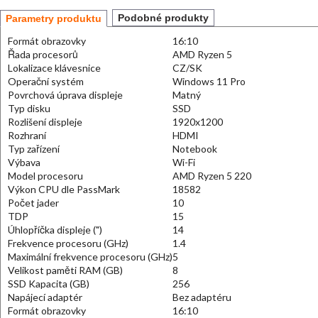
Podobné produkty
Parametry produktu
Formát obrazovky
16:10
Řada procesorů
AMD Ryzen 5
Lokalizace klávesnice
CZ/SK
Operační systém
Windows 11 Pro
Povrchová úprava displeje
Matný
Typ disku
SSD
Rozlišení displeje
1920x1200
Rozhraní
HDMI
Typ zařízení
Notebook
Výbava
Wi-Fi
Model procesoru
AMD Ryzen 5 220
Výkon CPU dle PassMark
18582
Počet jader
10
TDP
15
Úhlopříčka displeje (")
14
Frekvence procesoru (GHz)
1.4
Maximální frekvence procesoru (GHz)
5
Velikost paměti RAM (GB)
8
SSD Kapacita (GB)
256
Napájecí adaptér
Bez adaptéru
Formát obrazovky
16:10