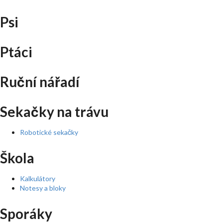
Psi
Ptáci
Ruční nářadí
Sekačky na trávu
Robotické sekačky
Škola
Kalkulátory
Notesy a bloky
Sporáky