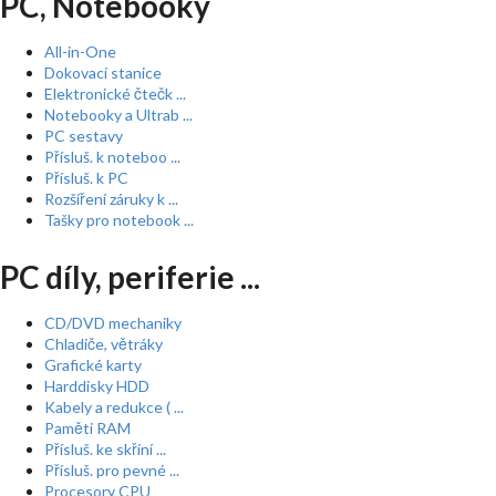
PC, Notebooky
All-in-One
Dokovací stanice
Elektronické čtečk ...
Notebooky a Ultrab ...
PC sestavy
Přísluš. k noteboo ...
Přísluš. k PC
Rozšíření záruky k ...
Tašky pro notebook ...
PC díly, periferie ...
CD/DVD mechaniky
Chladiče, větráky
Grafické karty
Harddisky HDD
Kabely a redukce ( ...
Paměti RAM
Přísluš. ke skříní ...
Přísluš. pro pevné ...
Procesory CPU