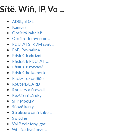
Sítě, Wifi, IP, Vo ...
ADSL, xDSL
Kamery
Optická kabeláž
Optika - konvertor ...
PDU, ATS, KVM swit ...
PoE, Powerline
Přísluš. k aktivní ...
Přísluš. k PDU, AT ...
Přísluš. k rozvadě ...
Přísluš. ke kamerá ...
Racky, rozvaděče
RouterBOARD
Routery a firewall ...
Rozšíření záruky
SFP Moduly
Síťové karty
Strukturovaná kabe ...
Switche
VoIP telefony, gat ...
Wi-Fi aktivní prvk ...