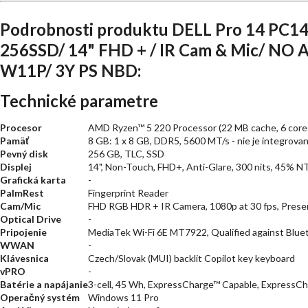
Podrobnosti produktu DELL Pro 14 PC1
256SSD/ 14" FHD + / IR Cam & Mic/ NO 
W11P/ 3Y PS NBD:
Technické parametre
Procesor
AMD Ryzen™ 5 220 Processor (22 MB cache, 6 cores,
Pamäť
8 GB: 1 x 8 GB, DDR5, 5600 MT/s - nie je integrova
Pevný disk
256 GB, TLC, SSD
Displej
14", Non-Touch, FHD+, Anti-Glare, 300 nits, 45% 
Grafická karta
-
PalmRest
Fingerprint Reader
Cam/Mic
FHD RGB HDR + IR Camera, 1080p at 30 fps, Prese
Optical Drive
-
Pripojenie
MediaTek Wi-Fi 6E MT7922, Qualified against Bluet
WWAN
-
Klávesnica
Czech/Slovak (MUI) backlit Copilot key keyboard
vPRO
-
Batérie a napájanie
3-cell, 45 Wh, ExpressCharge™ Capable, ExpressC
Operačný systém
Windows 11 Pro