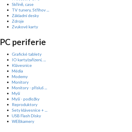
Skříně, case
TV tunery, Střihov ...
Základní desky
Zdroje
Zvukové karty
PC periferie
Grafické tablety
IO karty/zařízení, ...
Klávesnice
Média
Modemy
Monitory
Monitory - přísluš ...
Myši
Myši - podložky
Reproduktory
Sety klávesnice + ...
USB Flash Disky
WEBkamery