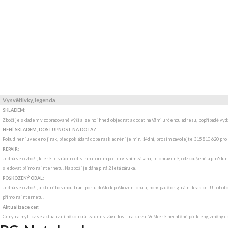
Vysvětlivky, legenda
SKLADEM:
Zboží je skladem v zobrazované výši a lze ho ihned objednat a dodat na Vámi určenou adresu, popřípadě v
NENÍ SKLADEM, DOSTUPNOST NA DOTAZ
:
Pokud není uvedeno jinak, předpokládaná doba naskladnění je min. 14dní, prosím zavolejte 315 810 620 pro
REPAIR:
Jedná se o zboží, které je vráceno distributorem po servisním zásahu, je opravené, odzkoušené a plně funk
sledovat přímo na internetu. Na zboží je dána plná 2 letá záruka.
POŠKOZENÝ OBAL:
Jedná se o zboží, u kterého vinou transportu došlo k poškození obalu, popřípadě originální krabice. U tohot
přímo na internetu.
Aktualizace cen:
Ceny na myIT.cz se aktualizují několikrát za den v závislosti na kurzu. Veškeré nechtěné překlepy, změny c