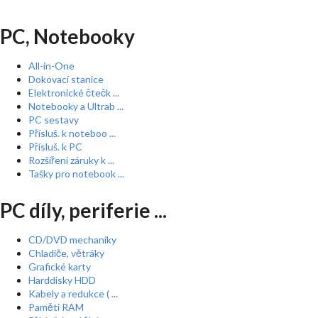
PC, Notebooky
All-in-One
Dokovací stanice
Elektronické čtečk ...
Notebooky a Ultrab ...
PC sestavy
Přísluš. k noteboo ...
Přísluš. k PC
Rozšíření záruky k ...
Tašky pro notebook ...
PC díly, periferie ...
CD/DVD mechaniky
Chladiče, větráky
Grafické karty
Harddisky HDD
Kabely a redukce ( ...
Paměti RAM