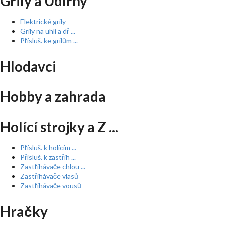
Grily a Udírny
Elektrické grily
Grily na uhlí a dř ...
Přísluš. ke grilům ...
Hlodavci
Hobby a zahrada
Holící strojky a Z ...
Přísluš. k holícím ...
Přísluš. k zastřih ...
Zastřihávače chlou ...
Zastřihávače vlasů
Zastřihávače vousů
Hračky