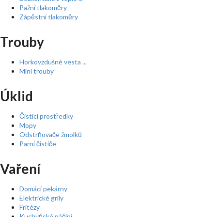
Pažní tlakoměry
Zápěstní tlakoměry
Trouby
Horkovzdušné vesta ...
Mini trouby
Úklid
Čistící prostředky
Mopy
Odstrňovače žmolků
Parní čističe
Vaření
Domácí pekárny
Elektrické grily
Fritézy
Kuchyňské náčiní