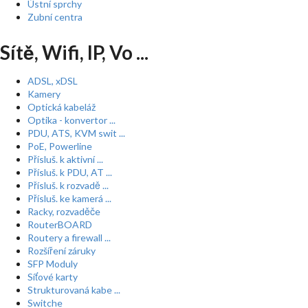
Ústní sprchy
Zubní centra
Sítě, Wifi, IP, Vo ...
ADSL, xDSL
Kamery
Optická kabeláž
Optika - konvertor ...
PDU, ATS, KVM swit ...
PoE, Powerline
Přísluš. k aktivní ...
Přísluš. k PDU, AT ...
Přísluš. k rozvadě ...
Přísluš. ke kamerá ...
Racky, rozvaděče
RouterBOARD
Routery a firewall ...
Rozšíření záruky
SFP Moduly
Síťové karty
Strukturovaná kabe ...
Switche