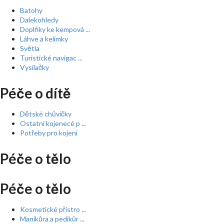
Batohy
Dalekohledy
Doplňky ke kempová ...
Láhve a kelímky
Světla
Turistické navigac ...
Vysílačky
Péče o dítě
Dětské chůvičky
Ostatní kojenecé p ...
Potřeby pro kojení
Péče o tělo
Péče o tělo
Kosmetické přístro ...
Manikůra a pedikůr ...