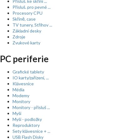
Přísluš. ke skříní ...
Přísluš. pro pevné ...
Procesory CPU
Skříně, case
TV tunery, Střihov ...
Základní desky
Zdroje
Zvukové karty
PC periferie
Grafické tablety
IO karty/zařízení, ...
Klávesnice
Média
Modemy
Monitory
Monitory - přísluš ...
Myši
Myši - podložky
Reproduktory
Sety klávesnice + ...
USB Flash Disky