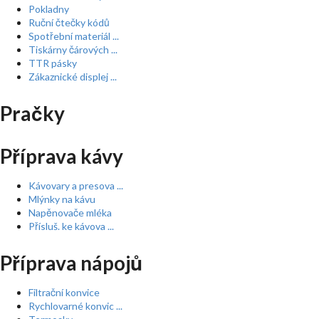
Pokladny
Ruční čtečky kódů
Spotřební materiál ...
Tiskárny čárových ...
TTR pásky
Zákaznické displej ...
Pračky
Příprava kávy
Kávovary a presova ...
Mlýnky na kávu
Napěnovače mléka
Přísluš. ke kávova ...
Příprava nápojů
Filtrační konvice
Rychlovarné konvic ...