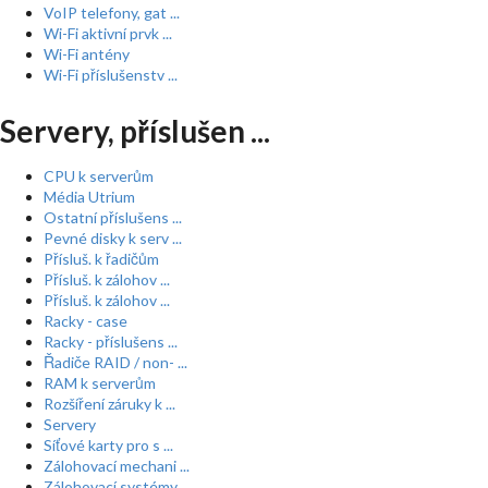
VoIP telefony, gat ...
Wi-Fi aktivní prvk ...
Wi-Fi antény
Wi-Fi příslušenstv ...
Servery, příslušen ...
CPU k serverům
Média Utrium
Ostatní příslušens ...
Pevné disky k serv ...
Přísluš. k řadičům
Přísluš. k zálohov ...
Přísluš. k zálohov ...
Racky - case
Racky - příslušens ...
Řadiče RAID / non- ...
RAM k serverům
Rozšíření záruky k ...
Servery
Síťové karty pro s ...
Zálohovací mechani ...
Zálohovací systémy