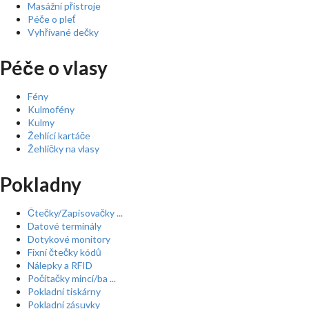
Masážní přístroje
Péče o pleť
Vyhřívané dečky
Péče o vlasy
Fény
Kulmofény
Kulmy
Žehlící kartáče
Žehličky na vlasy
Pokladny
Čtečky/Zapisovačky ...
Datové terminály
Dotykové monitory
Fixní čtečky kódů
Nálepky a RFID
Počítačky mincí/ba ...
Pokladní tiskárny
Pokladní zásuvky