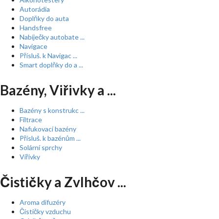
Autorádia
Doplňky do auta
Handsfree
Nabíječky autobate ...
Navigace
Přísluš. k Navigac ...
Smart doplňky do a ...
Bazény, Viřivky a ...
Bazény s konstrukc ...
Filtrace
Nafukovací bazény
Přísluš. k bazénům ...
Solární sprchy
Vířivky
Čističky a Zvlhčov ...
Aroma difuzéry
Čističky vzduchu