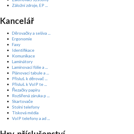
Záložní zdroje, EP ...
Kancelář
Děrovačky a sešíva ...
Ergonomie
Faxy
Identifikace
Komunikace
Laminátory
Laminovací fólie a ...
Plánovací tabule a ...
Přísluš. k děrovač ...
Přísluš. k VoIP te ...
Řezačky papíru
Rozšířená záruka p ...
Skartovače
Stolní telefony
Tisková média
VoIP telefony a ad ...
Hry, příslušenství