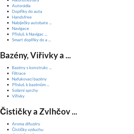
Autorádia
Doplňky do auta
Handsfree
Nabíječky autobate ...
Navigace
Přísluš. k Navigac ...
Smart doplňky do a ...
Bazény, Viřivky a ...
Bazény s konstrukc ...
Filtrace
Nafukovací bazény
Přísluš. k bazénům ...
Solární sprchy
Vířivky
Čističky a Zvlhčov ...
Aroma difuzéry
Čističky vzduchu