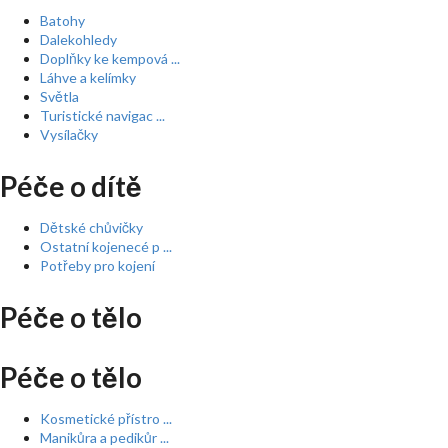
Batohy
Dalekohledy
Doplňky ke kempová ...
Láhve a kelímky
Světla
Turistické navigac ...
Vysílačky
Péče o dítě
Dětské chůvičky
Ostatní kojenecé p ...
Potřeby pro kojení
Péče o tělo
Péče o tělo
Kosmetické přístro ...
Manikůra a pedikůr ...