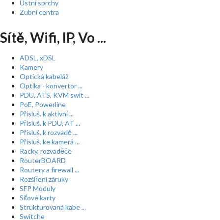
Ústní sprchy
Zubní centra
Sítě, Wifi, IP, Vo ...
ADSL, xDSL
Kamery
Optická kabeláž
Optika - konvertor ...
PDU, ATS, KVM swit ...
PoE, Powerline
Přísluš. k aktivní ...
Přísluš. k PDU, AT ...
Přísluš. k rozvadě ...
Přísluš. ke kamerá ...
Racky, rozvaděče
RouterBOARD
Routery a firewall ...
Rozšíření záruky
SFP Moduly
Síťové karty
Strukturovaná kabe ...
Switche