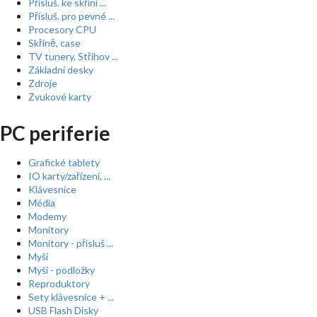
Přísluš. ke skříní ...
Přísluš. pro pevné ...
Procesory CPU
Skříně, case
TV tunery, Střihov ...
Základní desky
Zdroje
Zvukové karty
PC periferie
Grafické tablety
IO karty/zařízení, ...
Klávesnice
Média
Modemy
Monitory
Monitory - přísluš ...
Myši
Myši - podložky
Reproduktory
Sety klávesnice + ...
USB Flash Disky