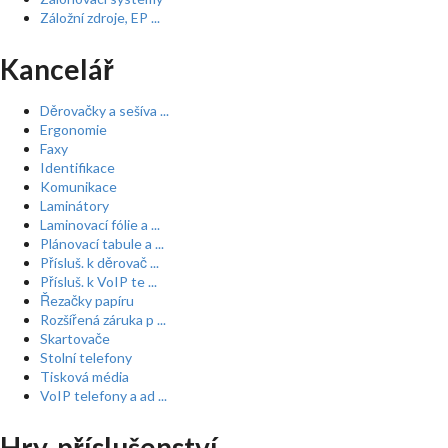
Záložní zdroje, EP ...
Kancelář
Děrovačky a sešíva ...
Ergonomie
Faxy
Identifikace
Komunikace
Laminátory
Laminovací fólie a ...
Plánovací tabule a ...
Přísluš. k děrovač ...
Přísluš. k VoIP te ...
Řezačky papíru
Rozšířená záruka p ...
Skartovače
Stolní telefony
Tisková média
VoIP telefony a ad ...
Hry, příslušenství