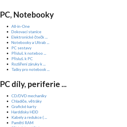
PC, Notebooky
All-in-One
Dokovací stanice
Elektronické čtečk ...
Notebooky a Ultrab ...
PC sestavy
Přísluš. k noteboo ...
Přísluš. k PC
Rozšíření záruky k ...
Tašky pro notebook ...
PC díly, periferie ...
CD/DVD mechaniky
Chladiče, větráky
Grafické karty
Harddisky HDD
Kabely a redukce ( ...
Paměti RAM