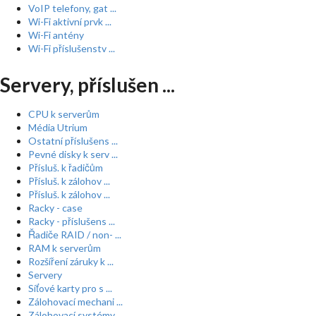
VoIP telefony, gat ...
Wi-Fi aktivní prvk ...
Wi-Fi antény
Wi-Fi příslušenstv ...
Servery, příslušen ...
CPU k serverům
Média Utrium
Ostatní příslušens ...
Pevné disky k serv ...
Přísluš. k řadičům
Přísluš. k zálohov ...
Přísluš. k zálohov ...
Racky - case
Racky - příslušens ...
Řadiče RAID / non- ...
RAM k serverům
Rozšíření záruky k ...
Servery
Síťové karty pro s ...
Zálohovací mechani ...
Zálohovací systémy