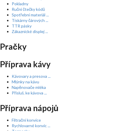
Pokladny
Ruční čtečky kódů
Spotřební materiál ...
Tiskárny čárových ...
TTR pásky
Zákaznické displej ...
Pračky
Příprava kávy
Kávovary a presova ...
Mlýnky na kávu
Napěnovače mléka
Přísluš. ke kávova ...
Příprava nápojů
Filtrační konvice
Rychlovarné konvic ...