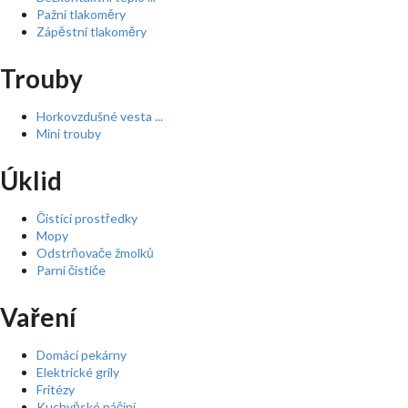
Pažní tlakoměry
Zápěstní tlakoměry
Trouby
Horkovzdušné vesta ...
Mini trouby
Úklid
Čistící prostředky
Mopy
Odstrňovače žmolků
Parní čističe
Vaření
Domácí pekárny
Elektrické grily
Fritézy
Kuchyňské náčiní