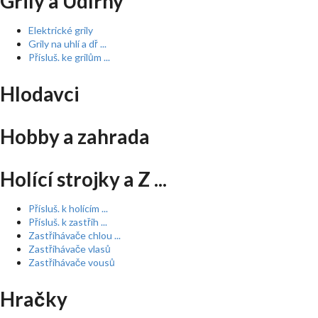
Grily a Udírny
Elektrické grily
Grily na uhlí a dř ...
Přísluš. ke grilům ...
Hlodavci
Hobby a zahrada
Holící strojky a Z ...
Přísluš. k holícím ...
Přísluš. k zastřih ...
Zastřihávače chlou ...
Zastřihávače vlasů
Zastřihávače vousů
Hračky