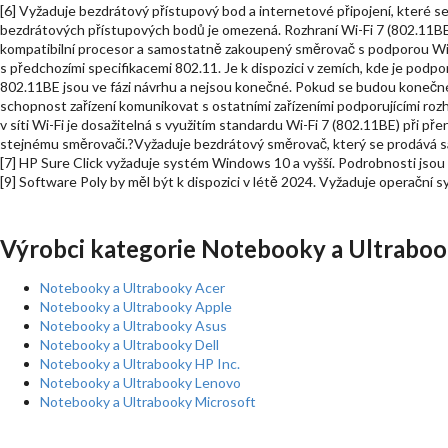
[6] Vyžaduje bezdrátový přístupový bod a internetové připojení, které 
bezdrátových přístupových bodů je omezená. Rozhraní Wi-Fi 7 (802.11B
kompatibilní procesor a samostatně zakoupený směrovač s podporou Wi-F
s předchozími specifikacemi 802.11. Je k dispozici v zemích, kde je podpo
802.11BE jsou ve fázi návrhu a nejsou konečné. Pokud se budou konečné 
schopnost zařízení komunikovat s ostatními zařízeními podporujícími ro
v síti Wi-Fi je dosažitelná s využitím standardu Wi-Fi 7 (802.11BE) při p
stejnému směrovači.?Vyžaduje bezdrátový směrovač, který se prodává 
[7] HP Sure Click vyžaduje systém Windows 10 a vyšší. Podrobnosti jsou k
[9] Software Poly by měl být k dispozici v létě 2024. Vyžaduje operační
Výrobci kategorie Notebooky a Ultraboo
Notebooky a Ultrabooky Acer
Notebooky a Ultrabooky Apple
Notebooky a Ultrabooky Asus
Notebooky a Ultrabooky Dell
Notebooky a Ultrabooky HP Inc.
Notebooky a Ultrabooky Lenovo
Notebooky a Ultrabooky Microsoft