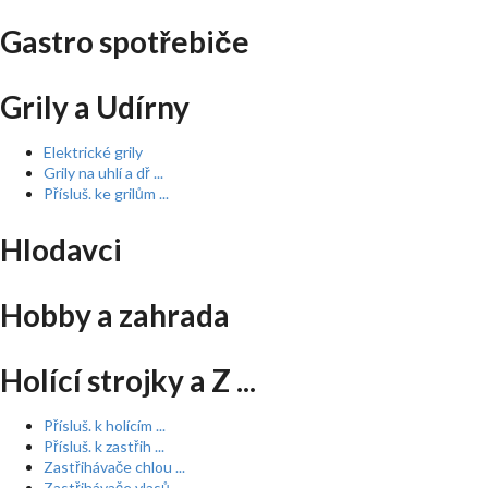
Gastro spotřebiče
Grily a Udírny
Elektrické grily
Grily na uhlí a dř ...
Přísluš. ke grilům ...
Hlodavci
Hobby a zahrada
Holící strojky a Z ...
Přísluš. k holícím ...
Přísluš. k zastřih ...
Zastřihávače chlou ...
Zastřihávače vlasů