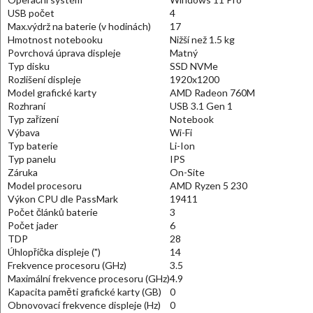
USB počet
4
Max.výdrž na baterie (v hodinách)
17
Hmotnost notebooku
Nižší než 1.5 kg
Povrchová úprava displeje
Matný
Typ disku
SSD NVMe
Rozlišení displeje
1920x1200
Model grafické karty
AMD Radeon 760M
Rozhraní
USB 3.1 Gen 1
Typ zařízení
Notebook
Výbava
Wi-Fi
Typ baterie
Li-Ion
Typ panelu
IPS
Záruka
On-Site
Model procesoru
AMD Ryzen 5 230
Výkon CPU dle PassMark
19411
Počet článků baterie
3
Počet jader
6
TDP
28
Úhlopříčka displeje (")
14
Frekvence procesoru (GHz)
3.5
Maximální frekvence procesoru (GHz)
4.9
Kapacita paměti grafické karty (GB)
0
Obnovovací frekvence displeje (Hz)
0