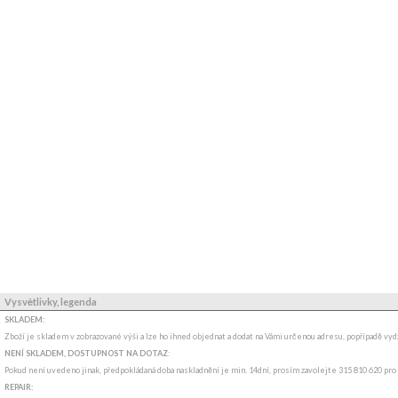
Vysvětlivky, legenda
SKLADEM:
Zboží je skladem v zobrazované výši a lze ho ihned objednat a dodat na Vámi určenou adresu, popřípadě v
NENÍ SKLADEM, DOSTUPNOST NA DOTAZ
:
Pokud není uvedeno jinak, předpokládaná doba naskladnění je min. 14dní, prosím zavolejte 315 810 620 pro
REPAIR: