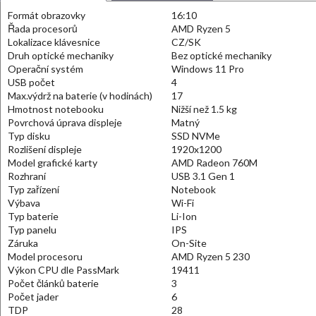
Formát obrazovky
16:10
Řada procesorů
AMD Ryzen 5
Lokalizace klávesnice
CZ/SK
Druh optické mechaniky
Bez optické mechaniky
Operační systém
Windows 11 Pro
USB počet
4
Max.výdrž na baterie (v hodinách)
17
Hmotnost notebooku
Nižší než 1.5 kg
Povrchová úprava displeje
Matný
Typ disku
SSD NVMe
Rozlišení displeje
1920x1200
Model grafické karty
AMD Radeon 760M
Rozhraní
USB 3.1 Gen 1
Typ zařízení
Notebook
Výbava
Wi-Fi
Typ baterie
Li-Ion
Typ panelu
IPS
Záruka
On-Site
Model procesoru
AMD Ryzen 5 230
Výkon CPU dle PassMark
19411
Počet článků baterie
3
Počet jader
6
TDP
28