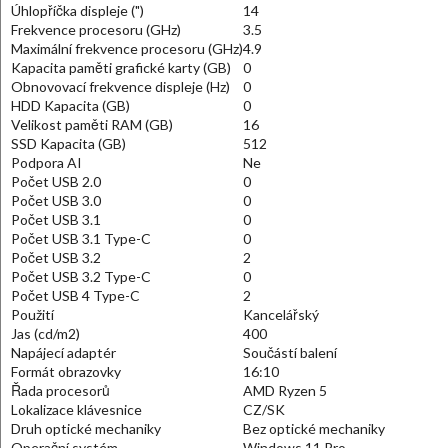
Úhlopříčka displeje (")
14
Frekvence procesoru (GHz)
3.5
Maximální frekvence procesoru (GHz)
4.9
Kapacita paměti grafické karty (GB)
0
Obnovovací frekvence displeje (Hz)
0
HDD Kapacita (GB)
0
Velikost paměti RAM (GB)
16
SSD Kapacita (GB)
512
Podpora AI
Ne
Počet USB 2.0
0
Počet USB 3.0
0
Počet USB 3.1
0
Počet USB 3.1 Type-C
0
Počet USB 3.2
2
Počet USB 3.2 Type-C
0
Počet USB 4 Type-C
2
Použití
Kancelářský
Jas (cd/m2)
400
Napájecí adaptér
Součástí balení
Formát obrazovky
16:10
Řada procesorů
AMD Ryzen 5
Lokalizace klávesnice
CZ/SK
Druh optické mechaniky
Bez optické mechaniky
Operační systém
Windows 11 Pro