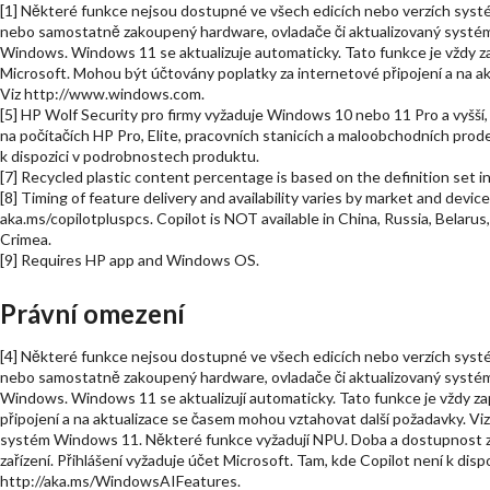
[1] Některé funkce nejsou dostupné ve všech edicích nebo verzích sy
nebo samostatně zakoupený hardware, ovladače či aktualizovaný systé
Windows. Windows 11 se aktualizuje automaticky. Tato funkce je vždy z
Microsoft. Mohou být účtovány poplatky za internetové připojení a na a
Viz http://www.windows.com.
[5] HP Wolf Security pro firmy vyžaduje Windows 10 nebo 11 Pro a vyšší,
na počítačích HP Pro, Elite, pracovních stanicích a maloobchodních pro
k dispozici v podrobnostech produktu.
[7] Recycled plastic content percentage is based on the definition set
[8] Timing of feature delivery and availability varies by market and devic
aka.ms/copilotpluspcs. Copilot is NOT available in China, Russia, Belaru
Crimea.
[9] Requires HP app and Windows OS.
Právní omezení
[4] Některé funkce nejsou dostupné ve všech edicích nebo verzích sy
nebo samostatně zakoupený hardware, ovladače či aktualizovaný systé
Windows. Windows 11 se aktualizují automaticky. Tato funkce je vždy z
připojení a na aktualizace se časem mohou vztahovat další požadavky. V
systém Windows 11. Některé funkce vyžadují NPU. Doba a dostupnost závi
zařízení. Přihlášení vyžaduje účet Microsoft. Tam, kde Copilot není k disp
http://aka.ms/WindowsAIFeatures.