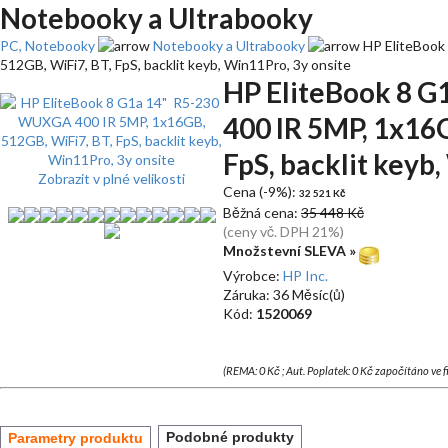
Notebooky a Ultrabooky
PC, Notebooky
Notebooky a Ultrabooky
HP EliteBook
512GB, WiFi7, BT, FpS, backlit keyb, Win11Pro, 3y onsite
HP EliteBook 8 
400 IR 5MP, 1x16G
FpS, backlit keyb
Zobrazit v plné velikosti
Cena (-9%):
32 521 Kč
Běžná cena:
35 448 Kč
(ceny vč. DPH 21%)
Množstevní SLEVA »
Výrobce:
HP Inc.
Záruka: 36 Měsíc(ů)
Kód:
1520069
(REMA: 0 Kč ; Aut. Poplatek: 0 Kč započítáno ve 
Podobné produkty
Parametry produktu