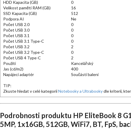
HDD Kapacita (GB)
0
Velikost paměti RAM (GB)
16
SSD Kapacita (GB)
512
Podpora AI
Ne
Počet USB 2.0
0
Počet USB 3.0
0
Počet USB 3.1
0
Počet USB 3.1 Type-C
0
Počet USB 3.2
2
Počet USB 3.2 Type-C
0
Počet USB 4 Type-C
2
Použití
Kancelářský
Jas (cd/m2)
400
Napájecí adaptér
Součástí balení
TIP:
Zkuste hledat v celé kategorii
Notebooky a Ultrabooky
dle kriterií, kt
Podrobnosti produktu HP EliteBook 8 
5MP, 1x16GB, 512GB, WiFi7, BT, FpS, back