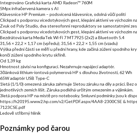
Integrováno Grafická karta AMD Radeon™ 760M
5Mpx infračervená kamera s AI
Klávesnice HP Premium – podsvícená klávesnice, odolná vůči polití
Clickpad s podporou vícedotykových gest, klepání aktivní ve výchozím n
Zvuk od Poly Studio, dva stereofonní reproduktory se samostatnými zesi
Clickpad s podporou vícedotykových gest, klepání aktivní ve výchozím n
Bezdrátová karta MediaTek Wi-Fi 7 MT7925 (2x2) a Bluetooth 5.4
31,56 × 22,2 × 1,17 cm (vpředu); 31,56 × 22,2 × 1,55 cm (vzadu)
Výška přední části se měří u přední hrany, kde začíná zúžení spodního kryt
končí zúžení spodního krytu skříně.
Od 1,39 kg
Hmotnost závisí na konfiguraci. Nezahrnuje napájecí adaptér.
3článková lithium-iontová polymerová HP s dlouhou životností, 62 Wh
65W adaptér USB Type-C
1letá (1/1/0) omezená záruka zahrnuje 1letou záruku na díly a práci. Bez
jednotlivých zemích lišit. Záruka podléhá určitým omezením a výjimkám.
3letá podpora HP na místě pro notebooky. Smluvní podmínky jsou k dispo
https://h20195.www2.hp.com/v2/GetPDF.aspx/4AA8-2300CSE & https
7123CSE.pdf
Ledově stříbrný hliník
Poznámky pod čarou