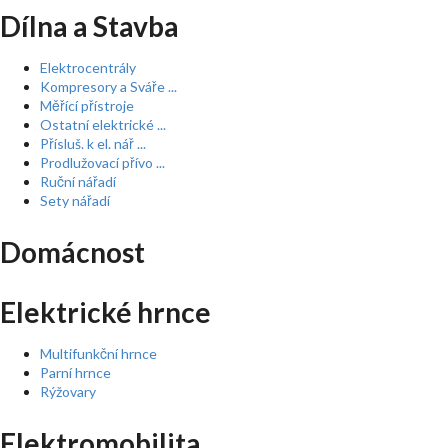
Dílna a Stavba
Elektrocentrály
Kompresory a Sváře ...
Měřící přístroje
Ostatní elektrické ...
Přísluš. k el. nář ...
Prodlužovací přívo ...
Ruční nářadí
Sety nářadí
Domácnost
Elektrické hrnce
Multifunkční hrnce
Parní hrnce
Rýžovary
Elektromobilita