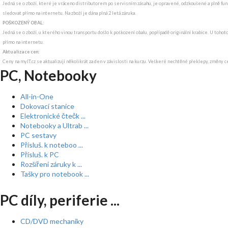
Jedná se o zboží, které je vráceno distributorem po servisním zásahu, je opravené, odzkoušené a plně funk
sledovat přímo na internetu. Na zboží je dána plná 2 letá záruka.
POŠKOZENÝ OBAL:
Jedná se o zboží, u kterého vinou transportu došlo k poškození obalu, popřípadě originální krabice. U tohot
přímo na internetu.
Aktualizace cen:
Ceny na myIT.cz se aktualizují několikrát za den v závislosti na kurzu. Veškeré nechtěné překlepy, změny c
PC, Notebooky
All-in-One
Dokovací stanice
Elektronické čtečk ...
Notebooky a Ultrab ...
PC sestavy
Přísluš. k noteboo ...
Přísluš. k PC
Rozšíření záruky k ...
Tašky pro notebook ...
PC díly, periferie ...
CD/DVD mechaniky