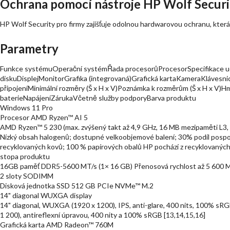
Ochrana pomocí nástroje HP Wolf Securi
HP Wolf Security pro firmy zajišťuje odolnou hardwarovou ochranu, která j
Parametry
Funkce systémuOperační systémŘada procesorůProcesorSpecifikace u
diskuDisplejMonitorGrafika (integrovaná)Grafická kartaKameraKlávesni
připojeníMinimální rozměry (Š x H x V)Poznámka k rozměrům (Š x H x V
baterieNapájeníZárukaVčetně služby podporyBarva produktu
Windows 11 Pro
Procesor AMD Ryzen™ AI 5
AMD Ryzen™ 5 230 (max. zvýšený takt až 4,9 GHz, 16 MB mezipaměti L3, 6
Nízký obsah halogenů; dostupné velkoobjemové balení; 30% podíl pospo
recyklovaných kovů; 100 % papírových obalů HP pochází z recyklovaných 
stopa produktu
16GB paměť DDR5-5600 MT/s (1× 16 GB) Přenosová rychlost až 5 600 M
2 sloty SODIMM
Disková jednotka SSD 512 GB PCIe NVMe™ M.2
14" diagonal WUXGA display
14" diagonal, WUXGA (1920 x 1200), IPS, anti-glare, 400 nits, 100% sRG
1 200), antireflexní úpravou, 400 nity a 100% sRGB [13,14,15,16]
Grafická karta AMD Radeon™ 760M