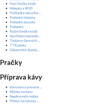
Fixní čtečky kódů
Nálepky a RFID
Počítačky mincí/ba ...
Pokladní tiskárny
Pokladní zásuvky
Pokladny
Ruční čtečky kódů
Spotřební materiál ...
Tiskárny čárových ...
TTR pásky
Zákaznické displej ...
Pračky
Příprava kávy
Kávovary a presova ...
Mlýnky na kávu
Napěnovače mléka
Přísluš. ke kávova ...