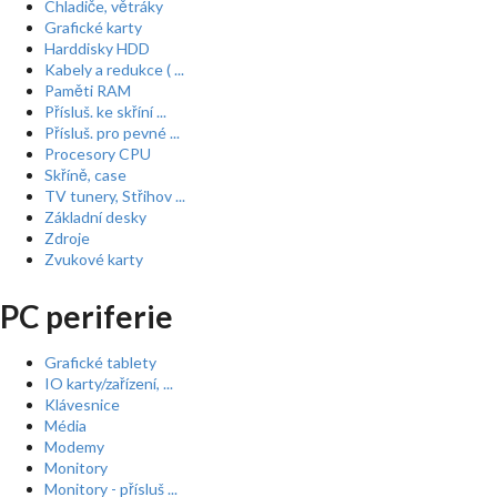
Chladiče, větráky
Grafické karty
Harddisky HDD
Kabely a redukce ( ...
Paměti RAM
Přísluš. ke skříní ...
Přísluš. pro pevné ...
Procesory CPU
Skříně, case
TV tunery, Střihov ...
Základní desky
Zdroje
Zvukové karty
PC periferie
Grafické tablety
IO karty/zařízení, ...
Klávesnice
Média
Modemy
Monitory
Monitory - přísluš ...