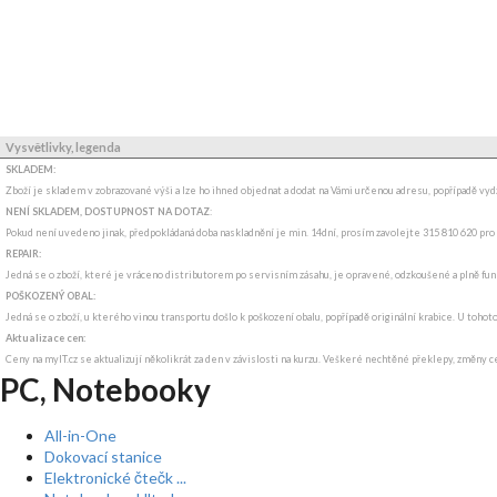
Vysvětlivky, legenda
SKLADEM:
Zboží je skladem v zobrazované výši a lze ho ihned objednat a dodat na Vámi určenou adresu, popřípadě v
NENÍ SKLADEM, DOSTUPNOST NA DOTAZ
:
Pokud není uvedeno jinak, předpokládaná doba naskladnění je min. 14dní, prosím zavolejte 315 810 620 pro
REPAIR:
Jedná se o zboží, které je vráceno distributorem po servisním zásahu, je opravené, odzkoušené a plně funkč
POŠKOZENÝ OBAL:
Jedná se o zboží, u kterého vinou transportu došlo k poškození obalu, popřípadě originální krabice. U tohot
Aktualizace cen:
Ceny na myIT.cz se aktualizují několikrát za den v závislosti na kurzu. Veškeré nechtěné překlepy, změny c
PC, Notebooky
All-in-One
Dokovací stanice
Elektronické čtečk ...