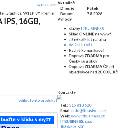
Aktuálně
by ITBUSINESS
Dnes je
Pátek
el Graphics, W11P, 3Y Premier
Datum:
7.8.2026
 IPS, 16GB,
Výhody
služby
ITBUSINESS
Sklad
ONLINE
na www!
Již několik let na trhu
do 24H u Vás
Rychlá komunikace!
Doprava
ZDARMA
pro
Český ráj a okolí
Doprava
ZDARMA
ČR při
objednávce nad 20 000,- Kč
Kontakty
Sdílet tento produkt
|
Tel.:
315 810 620
Email:
info@itbusiness.cz
Web:
www.itbusiness.cz
ITBUSINESS, s.r.o.
Jiráskova 600