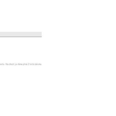
u. Na zboží je dána plná 2 letá záruka.