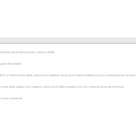
ydzvednout po domluvě přímo v našem skladě.
 upřesnění dodání.
ní. U tohoto druhu zboží, pokud není skladem, nelze zjistit datum dodání a lze jen sledovat přímo na internet
o druhu zboží, pokud není skladem, nelze zjistit datum dodání a lze jen sledovat přímo na internetu.
en jsou vyhrazeny.