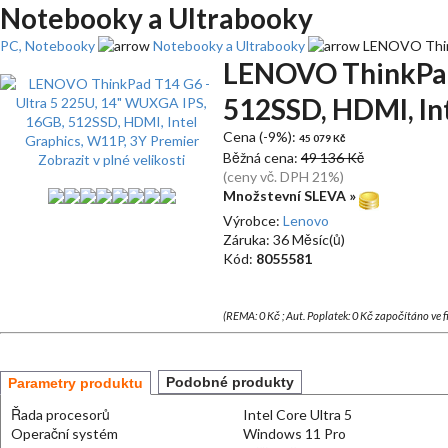
Notebooky a Ultrabooky
PC, Notebooky
Notebooky a Ultrabooky
LENOVO Think
LENOVO ThinkPad 
512SSD, HDMI, In
Cena (-9%):
45 079 Kč
Běžná cena:
49 136 Kč
Zobrazit v plné velikosti
(ceny vč. DPH 21%)
Množstevní SLEVA »
Výrobce:
Lenovo
Záruka: 36 Měsíc(ů)
Kód:
8055581
(REMA: 0 Kč ; Aut. Poplatek: 0 Kč započítáno ve 
Podobné produkty
Parametry produktu
Řada procesorů
Intel Core Ultra 5
Operační systém
Windows 11 Pro