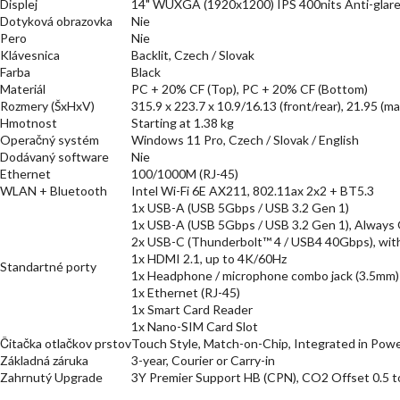
Displej
14" WUXGA (1920x1200) IPS 400nits Anti-glar
Dotyková obrazovka
Nie
Pero
Nie
Klávesnica
Backlit, Czech / Slovak
Farba
Black
Materiál
PC + 20% CF (Top), PC + 20% CF (Bottom)
Rozmery (ŠxHxV)
315.9 x 223.7 x 10.9/16.13 (front/rear), 21.95 (
Hmotnost
Starting at 1.38 kg
Operačný systém
Windows 11 Pro, Czech / Slovak / English
Dodávaný software
Nie
Ethernet
100/1000M (RJ-45)
WLAN + Bluetooth
Intel Wi-Fi 6E AX211, 802.11ax 2x2 + BT5.3
1x USB-A (USB 5Gbps / USB 3.2 Gen 1)
1x USB-A (USB 5Gbps / USB 3.2 Gen 1), Always
2x USB-C (Thunderbolt™ 4 / USB4 40Gbps), with
1x HDMI 2.1, up to 4K/60Hz
Standartné porty
1x Headphone / microphone combo jack (3.5mm)
1x Ethernet (RJ-45)
1x Smart Card Reader
1x Nano-SIM Card Slot
Čitačka otlačkov prstov
Touch Style, Match-on-Chip, Integrated in Pow
Základná záruka
3-year, Courier or Carry-in
Zahrnutý Upgrade
3Y Premier Support HB (CPN), CO2 Offset 0.5 t