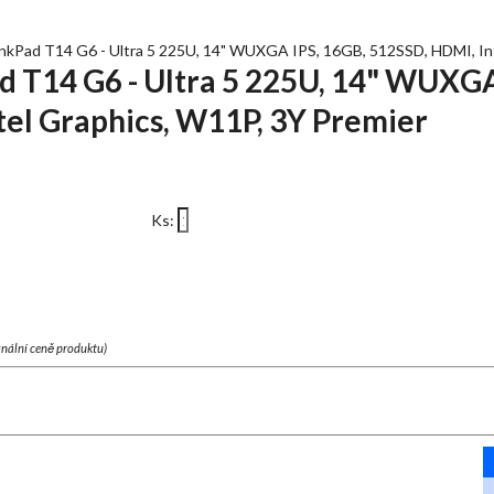
Pad T14 G6 - Ultra 5 225U, 14" WUXGA IPS, 16GB, 512SSD, HDMI, Int
T14 G6 - Ultra 5 225U, 14" WUXGA
tel Graphics, W11P, 3Y Premier
Ks:
finální ceně produktu)