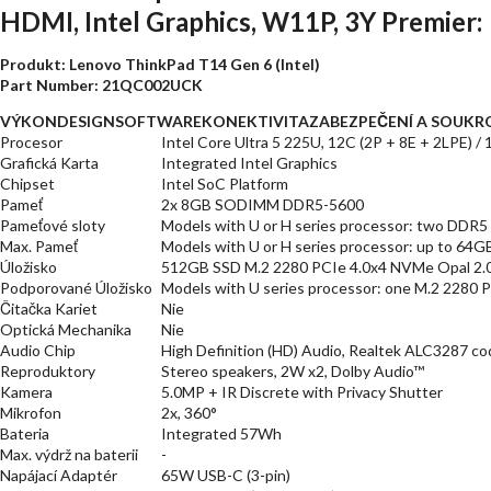
HDMI, Intel Graphics, W11P, 3Y Premier:
Produkt: Lenovo ThinkPad T14 Gen 6 (Intel)
Part Number: 21QC002UCK
VÝKON
DESIGN
SOFTWARE
KONEKTIVITA
ZABEZPEČENÍ A SOUKR
Procesor
Intel Core Ultra 5 225U, 12C (2P + 8E + 2LPE) 
Grafická Karta
Integrated Intel Graphics
Chipset
Intel SoC Platform
Pameť
2x 8GB SODIMM DDR5-5600
Pameťové sloty
Models with U or H series processor: two DDR
Max. Pameť
Models with U or H series processor: up to 6
Úložisko
512GB SSD M.2 2280 PCIe 4.0x4 NVMe Opal 2.
Podporované Úložisko
Models with U series processor: one M.2 2280 P
Čitačka Kariet
Nie
Optická Mechanika
Nie
Audio Chip
High Definition (HD) Audio, Realtek ALC3287 c
Reproduktory
Stereo speakers, 2W x2, Dolby Audio™
Kamera
5.0MP + IR Discrete with Privacy Shutter
Mikrofon
2x, 360°
Bateria
Integrated 57Wh
Max. výdrž na baterii
-
Napájací Adaptér
65W USB-C (3-pin)