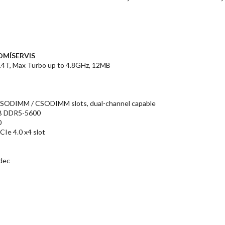
OMÍ
SERVIS
/ 14T, Max Turbo up to 4.8GHz, 12MB
5 SODIMM / CSODIMM slots, dual-channel capable
4GB DDR5-5600
0
CIe 4.0 x4 slot
odec