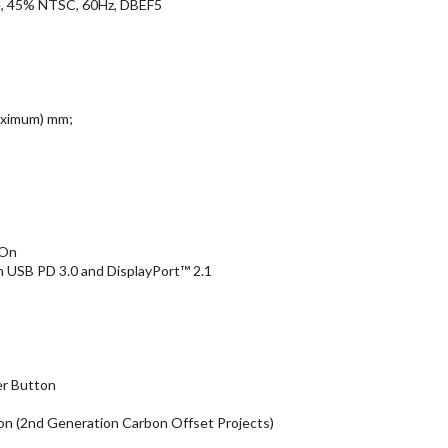
e, 45% NTSC, 60Hz, DBEF5
maximum) mm;
 On
 USB PD 3.0 and DisplayPort™ 2.1
er Button
on (2nd Generation Carbon Offset Projects)