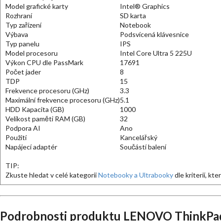
Model grafické karty
Intel® Graphics
Rozhraní
SD karta
Typ zařízení
Notebook
Výbava
Podsvícená klávesnice
Typ panelu
IPS
Model procesoru
Intel Core Ultra 5 225U
Výkon CPU dle PassMark
17691
Počet jader
8
TDP
15
Frekvence procesoru (GHz)
3.3
Maximální frekvence procesoru (GHz)
5.1
HDD Kapacita (GB)
1000
Velikost paměti RAM (GB)
32
Podpora AI
Ano
Použití
Kancelářský
Napájecí adaptér
Součástí balení
TIP:
Zkuste hledat v celé kategorii
Notebooky a Ultrabooky
dle kriterií, kt
Podrobnosti produktu LENOVO ThinkPad 