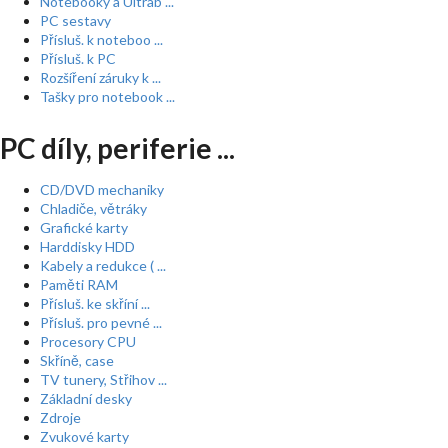
Notebooky a Ultrab ...
PC sestavy
Přísluš. k noteboo ...
Přísluš. k PC
Rozšíření záruky k ...
Tašky pro notebook ...
PC díly, periferie ...
CD/DVD mechaniky
Chladiče, větráky
Grafické karty
Harddisky HDD
Kabely a redukce ( ...
Paměti RAM
Přísluš. ke skříní ...
Přísluš. pro pevné ...
Procesory CPU
Skříně, case
TV tunery, Střihov ...
Základní desky
Zdroje
Zvukové karty