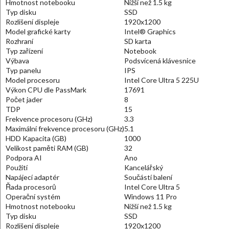
Hmotnost notebooku
Nižší než 1.5 kg
Typ disku
SSD
Rozlišení displeje
1920x1200
Model grafické karty
Intel® Graphics
Rozhraní
SD karta
Typ zařízení
Notebook
Výbava
Podsvícená klávesnice
Typ panelu
IPS
Model procesoru
Intel Core Ultra 5 225U
Výkon CPU dle PassMark
17691
Počet jader
8
TDP
15
Frekvence procesoru (GHz)
3.3
Maximální frekvence procesoru (GHz)
5.1
HDD Kapacita (GB)
1000
Velikost paměti RAM (GB)
32
Podpora AI
Ano
Použití
Kancelářský
Napájecí adaptér
Součástí balení
Řada procesorů
Intel Core Ultra 5
Operační systém
Windows 11 Pro
Hmotnost notebooku
Nižší než 1.5 kg
Typ disku
SSD
Rozlišení displeje
1920x1200