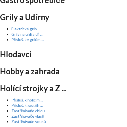
Gastro spotřebiče
Grily a Udírny
Elektrické grily
Grily na uhlí a dř ...
Přísluš. ke grilům ...
Hlodavci
Hobby a zahrada
Holící strojky a Z ...
Přísluš. k holícím ...
Přísluš. k zastřih ...
Zastřihávače chlou ...
Zastřihávače vlasů
Zastřihávače vousů