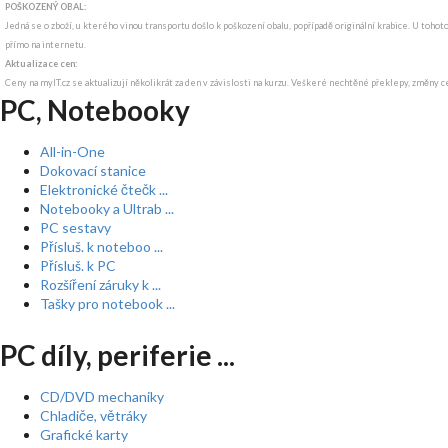
POŠKOZENÝ OBAL:
Jedná se o zboží, u kterého vinou transportu došlo k poškození obalu, popřípadě originální krabice. U tohot
přímo na internetu.
Aktualizace cen:
Ceny na myIT.cz se aktualizují několikrát za den v závislosti na kurzu. Veškeré nechtěné překlepy, změny c
PC, Notebooky
All-in-One
Dokovací stanice
Elektronické čtečk ...
Notebooky a Ultrab ...
PC sestavy
Přísluš. k noteboo ...
Přísluš. k PC
Rozšíření záruky k ...
Tašky pro notebook ...
PC díly, periferie ...
CD/DVD mechaniky
Chladiče, větráky
Grafické karty