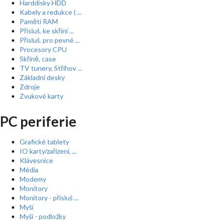
Harddisky HDD
Kabely a redukce ( ...
Paměti RAM
Přísluš. ke skříní ...
Přísluš. pro pevné ...
Procesory CPU
Skříně, case
TV tunery, Střihov ...
Základní desky
Zdroje
Zvukové karty
PC periferie
Grafické tablety
IO karty/zařízení, ...
Klávesnice
Média
Modemy
Monitory
Monitory - přísluš ...
Myši
Myši - podložky