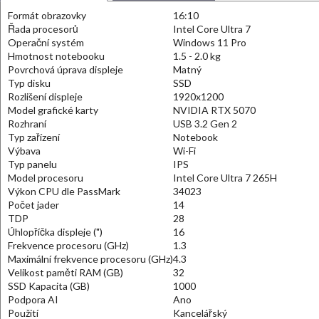
Formát obrazovky
16:10
Řada procesorů
Intel Core Ultra 7
Operační systém
Windows 11 Pro
Hmotnost notebooku
1.5 - 2.0 kg
Povrchová úprava displeje
Matný
Typ disku
SSD
Rozlišení displeje
1920x1200
Model grafické karty
NVIDIA RTX 5070
Rozhraní
USB 3.2 Gen 2
Typ zařízení
Notebook
Výbava
Wi-Fi
Typ panelu
IPS
Model procesoru
Intel Core Ultra 7 265H
Výkon CPU dle PassMark
34023
Počet jader
14
TDP
28
Úhlopříčka displeje (")
16
Frekvence procesoru (GHz)
1.3
Maximální frekvence procesoru (GHz)
4.3
Velikost paměti RAM (GB)
32
SSD Kapacita (GB)
1000
Podpora AI
Ano
Použití
Kancelářský