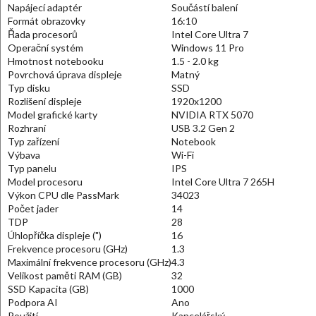
Napájecí adaptér
Součástí balení
Formát obrazovky
16:10
Řada procesorů
Intel Core Ultra 7
Operační systém
Windows 11 Pro
Hmotnost notebooku
1.5 - 2.0 kg
Povrchová úprava displeje
Matný
Typ disku
SSD
Rozlišení displeje
1920x1200
Model grafické karty
NVIDIA RTX 5070
Rozhraní
USB 3.2 Gen 2
Typ zařízení
Notebook
Výbava
Wi-Fi
Typ panelu
IPS
Model procesoru
Intel Core Ultra 7 265H
Výkon CPU dle PassMark
34023
Počet jader
14
TDP
28
Úhlopříčka displeje (")
16
Frekvence procesoru (GHz)
1.3
Maximální frekvence procesoru (GHz)
4.3
Velikost paměti RAM (GB)
32
SSD Kapacita (GB)
1000
Podpora AI
Ano
Použití
Kancelářský