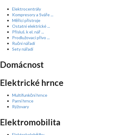
Elektrocentrály
Kompresory a Sváře ...
Měřící přístroje
Ostatní elektrické ...
Přísluš. k el. nář ...
Prodlužovací přívo ...
Ruční nářadí
Sety nářadí
Domácnost
Elektrické hrnce
Multifunkční hrnce
Parní hrnce
Rýžovary
Elektromobilita
Elektrokoloběžky