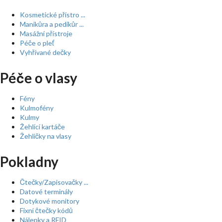
Kosmetické přístro ...
Manikůra a pedikůr ...
Masážní přístroje
Péče o pleť
Vyhřívané dečky
Péče o vlasy
Fény
Kulmofény
Kulmy
Žehlící kartáče
Žehličky na vlasy
Pokladny
Čtečky/Zapisovačky ...
Datové terminály
Dotykové monitory
Fixní čtečky kódů
Nálepky a RFID