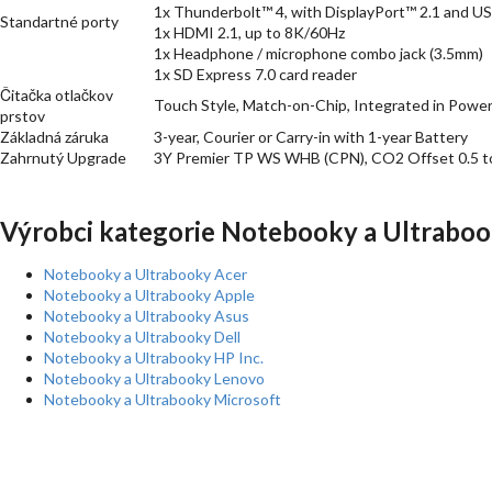
1x Thunderbolt™ 4, with DisplayPort™ 2.1 and U
Standartné porty
1x HDMI 2.1, up to 8K/60Hz
1x Headphone / microphone combo jack (3.5mm)
1x SD Express 7.0 card reader
Čitačka otlačkov
Touch Style, Match-on-Chip, Integrated in Powe
prstov
Základná záruka
3-year, Courier or Carry-in with 1-year Battery
Zahrnutý Upgrade
3Y Premier TP WS WHB (CPN), CO2 Offset 0.5 to
Výrobci kategorie Notebooky a Ultraboo
Notebooky a Ultrabooky Acer
Notebooky a Ultrabooky Apple
Notebooky a Ultrabooky Asus
Notebooky a Ultrabooky Dell
Notebooky a Ultrabooky HP Inc.
Notebooky a Ultrabooky Lenovo
Notebooky a Ultrabooky Microsoft