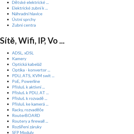
Dětské elektrické ...
Elektrické zubní k ...
Náhradní hlavice
Ústní sprchy
Zubní centra
Sítě, Wifi, IP, Vo ...
ADSL, xDSL
Kamery
Optická kabeláž
Optika - konvertor ...
PDU, ATS, KVM swit ...
PoE, Powerline
Přísluš. k aktivní ...
Přísluš. k PDU, AT ...
Přísluš. k rozvadě ...
Přísluš. ke kamerá ...
Racky, rozvaděče
RouterBOARD
Routery a firewall ...
Rozšíření záruky
SFP Moduly