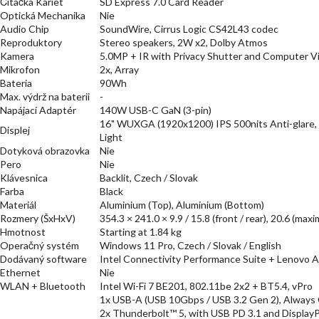
Čitačka Kariet
SD Express 7.0 Card Reader
Optická Mechanika
Nie
Audio Chip
SoundWire, Cirrus Logic CS42L43 codec
Reproduktory
Stereo speakers, 2W x2, Dolby Atmos
Kamera
5.0MP + IR with Privacy Shutter and Computer 
Mikrofon
2x, Array
Bateria
90Wh
Max. výdrž na baterii
-
Napájací Adaptér
140W USB-C GaN (3-pin)
16" WUXGA (1920x1200) IPS 500nits Anti-glare,
Displej
Light
Dotyková obrazovka
Nie
Pero
Nie
Klávesnica
Backlit, Czech / Slovak
Farba
Black
Materiál
Aluminium (Top), Aluminium (Bottom)
Rozmery (ŠxHxV)
354.3 × 241.0 × 9.9 / 15.8 (front / rear), 20.6 (ma
Hmotnost
Starting at 1.84 kg
Operačný systém
Windows 11 Pro, Czech / Slovak / English
Dodávaný software
Intel Connectivity Performance Suite + Lenovo 
Ethernet
Nie
WLAN + Bluetooth
Intel Wi-Fi 7 BE201, 802.11be 2x2 + BT5.4, vPro
1x USB-A (USB 10Gbps / USB 3.2 Gen 2), Always
2x Thunderbolt™ 5, with USB PD 3.1 and Display