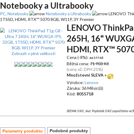
Notebooky a Ultrabooky
PC, Notebooky
Notebooky a Ultrabooky
LENOVO Think
1TSSD, HDMI, RTX™ 5070 8GB, W11P, 3Y Premier
LENOVO ThinkPad 
265H, 16" WUXGA 
HDMI, RTX™ 5070
Zobrazit v plné velikosti
Cena (-8%):
66 577 Kč
Běžná cena:
71 903 Kč
(ceny vč. DPH 21%)
Množstevní SLEVA »
Výrobce:
Lenovo
Záruka: 36 Měsíc(ů)
Kód:
8055718
(REMA: 0 Kč ; Aut. Poplatek: 0 Kč započítáno ve 
Podobné produkty
Parametry produktu