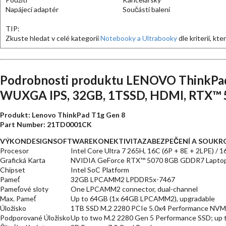
Napájecí adaptér
Součástí balení
TIP:
Zkuste hledat v celé kategorii
Notebooky a Ultrabooky
dle kriterií, kt
Podrobnosti produktu LENOVO ThinkPad 
WUXGA IPS, 32GB, 1TSSD, HDMI, RTX™ 5
Produkt: Lenovo ThinkPad T1g Gen 8
Part Number: 21TD0001CK
VÝKON
DESIGN
SOFTWARE
KONEKTIVITA
ZABEZPEČENÍ A SOUKR
Procesor
Intel Core Ultra 7 265H, 16C (6P + 8E + 2LPE) /
Grafická Karta
NVIDIA GeForce RTX™ 5070 8GB GDDR7 Lapto
Chipset
Intel SoC Platform
Pameť
32GB LPCAMM2 LPDDR5x-7467
Pameťové sloty
One LPCAMM2 connector, dual-channel
Max. Pameť
Up to 64GB (1x 64GB LPCAMM2), upgradable
Úložisko
1TB SSD M.2 2280 PCIe 5.0x4 Performance NVMe
Podporované Úložisko
Up to two M.2 2280 Gen 5 Performance SSD; up 