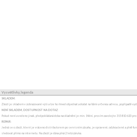
Vysvětlivky, legenda
SKLADEM:
Zboží je skladem v zobrazované výši a lze ho ihned objednat a dodat na Vámi určenou adresu, popřípadě v
NENÍ SKLADEM, DOSTUPNOST NA DOTAZ
:
Pokud není uvedeno jinak, předpokládaná doba naskladnění je min. 14dní, prosím zavolejte 315 810 620 pro
REPAIR:
Jedná se o zboží, které je vráceno distributorem po servisním zásahu, je opravené, odzkoušené a plně funk
sledovat přímo na internetu. Na zboží je dána plná 2 letá záruka.