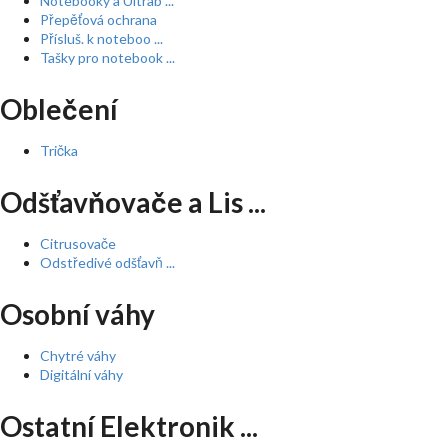
Notebooky a Ultrab ...
Přepěťová ochrana
Přísluš. k noteboo ...
Tašky pro notebook ...
Oblečení
Trička
Odšťavňovače a Lis ...
Citrusovače
Odstředivé odšťavň ...
Osobní váhy
Chytré váhy
Digitální váhy
Ostatní Elektronik ...