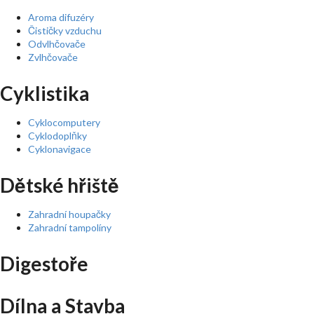
Aroma difuzéry
Čističky vzduchu
Odvlhčovače
Zvlhčovače
Cyklistika
Cyklocomputery
Cyklodoplňky
Cyklonavigace
Dětské hřiště
Zahradní houpačky
Zahradní tampolíny
Digestoře
Dílna a Stavba