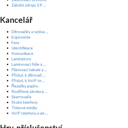
Záložní zdroje, EP ...
Kancelář
Děrovačky a sešíva ...
Ergonomie
Faxy
Identifikace
Komunikace
Laminátory
Laminovací fólie a ...
Plánovací tabule a ...
Přísluš. k děrovač ...
Přísluš. k VoIP te ...
Řezačky papíru
Rozšířená záruka p ...
Skartovače
Stolní telefony
Tisková média
VoIP telefony a ad ...
Hry, příslušenství