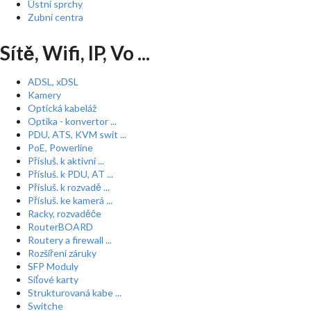
Ústní sprchy
Zubní centra
Sítě, Wifi, IP, Vo ...
ADSL, xDSL
Kamery
Optická kabeláž
Optika - konvertor ...
PDU, ATS, KVM swit ...
PoE, Powerline
Přísluš. k aktivní ...
Přísluš. k PDU, AT ...
Přísluš. k rozvadě ...
Přísluš. ke kamerá ...
Racky, rozvaděče
RouterBOARD
Routery a firewall ...
Rozšíření záruky
SFP Moduly
Síťové karty
Strukturovaná kabe ...
Switche