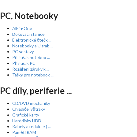
PC, Notebooky
All-in-One
Dokovací stanice
Elektronické čtečk ...
Notebooky a Ultrab ...
PC sestavy
Přísluš. k noteboo ...
Přísluš. k PC
Rozšíření záruky k ...
Tašky pro notebook ...
PC díly, periferie ...
CD/DVD mechaniky
Chladiče, větráky
Grafické karty
Harddisky HDD
Kabely a redukce ( ...
Paměti RAM