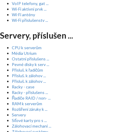
VoIP telefony, gat ...
Wi-Fi aktivní prvk ...
Wi-Fi antény
Wi-Fi příslušenstv ...
Servery, příslušen ...
CPU k serverům
Média Utrium
Ostatní příslušens ...
Pevné disky k serv ...
Přísluš. k řadičům
Přísluš. k zálohov ...
Přísluš. k zálohov ...
Racky - case
Racky - příslušens ...
Řadiče RAID / non- ...
RAM k serverům
Rozšíření záruky k ...
Servery
Síťové karty pro s ...
Zálohovací mechani ...
Zálohovací systémy