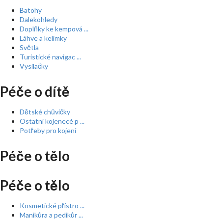
Batohy
Dalekohledy
Doplňky ke kempová ...
Láhve a kelímky
Světla
Turistické navigac ...
Vysílačky
Péče o dítě
Dětské chůvičky
Ostatní kojenecé p ...
Potřeby pro kojení
Péče o tělo
Péče o tělo
Kosmetické přístro ...
Manikůra a pedikůr ...