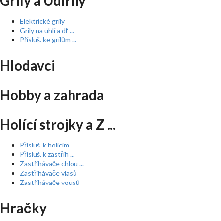
Grily a Udírny
Elektrické grily
Grily na uhlí a dř ...
Přísluš. ke grilům ...
Hlodavci
Hobby a zahrada
Holící strojky a Z ...
Přísluš. k holícím ...
Přísluš. k zastřih ...
Zastřihávače chlou ...
Zastřihávače vlasů
Zastřihávače vousů
Hračky