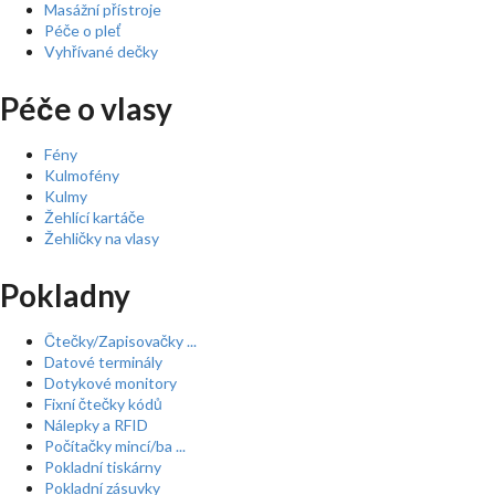
Masážní přístroje
Péče o pleť
Vyhřívané dečky
Péče o vlasy
Fény
Kulmofény
Kulmy
Žehlící kartáče
Žehličky na vlasy
Pokladny
Čtečky/Zapisovačky ...
Datové terminály
Dotykové monitory
Fixní čtečky kódů
Nálepky a RFID
Počítačky mincí/ba ...
Pokladní tiskárny
Pokladní zásuvky