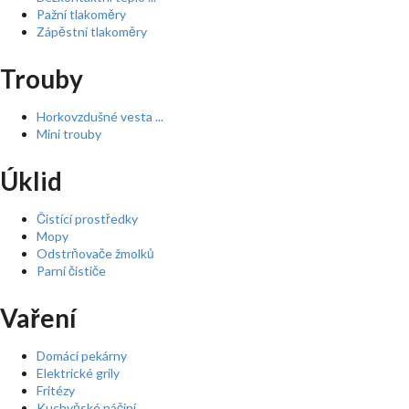
Pažní tlakoměry
Zápěstní tlakoměry
Trouby
Horkovzdušné vesta ...
Mini trouby
Úklid
Čistící prostředky
Mopy
Odstrňovače žmolků
Parní čističe
Vaření
Domácí pekárny
Elektrické grily
Fritézy
Kuchyňské náčiní