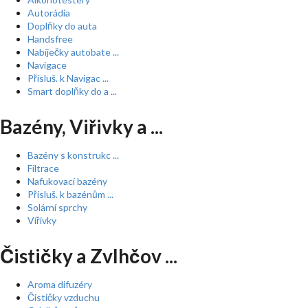
Autorádia
Doplňky do auta
Handsfree
Nabíječky autobate ...
Navigace
Přísluš. k Navigac ...
Smart doplňky do a ...
Bazény, Viřivky a ...
Bazény s konstrukc ...
Filtrace
Nafukovací bazény
Přísluš. k bazénům ...
Solární sprchy
Vířivky
Čističky a Zvlhčov ...
Aroma difuzéry
Čističky vzduchu