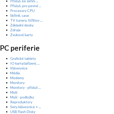
Přísluš. ke skříní ...
Přísluš. pro pevné ...
Procesory CPU
Skříně, case
TV tunery, Střihov ...
Základní desky
Zdroje
Zvukové karty
PC periferie
Grafické tablety
IO karty/zařízení, ...
Klávesnice
Média
Modemy
Monitory
Monitory - přísluš ...
Myši
Myši - podložky
Reproduktory
Sety klávesnice + ...
USB Flash Disky