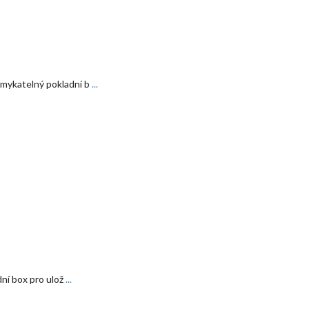
mykatelný pokladní b
...
ní box pro ulož
...