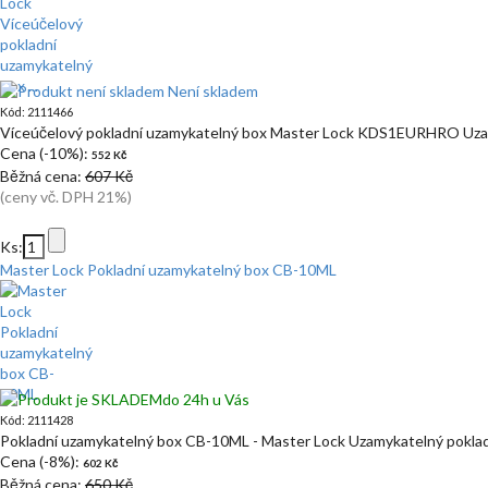
Není skladem
Kód: 2111466
Víceúčelový pokladní uzamykatelný box Master Lock KDS1EURHRO Uza
Cena (-10%):
552 Kč
Běžná cena:
607 Kč
(ceny vč. DPH 21%)
Ks:
Master Lock Pokladní uzamykatelný box CB-10ML
do 24h u Vás
Kód: 2111428
Pokladní uzamykatelný box CB-10ML - Master Lock Uzamykatelný poklad
Cena (-8%):
602 Kč
Běžná cena:
650 Kč