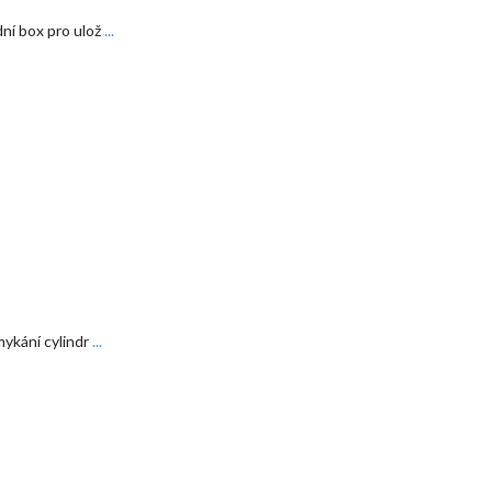
ní box pro ulož
...
mykání cylindr
...