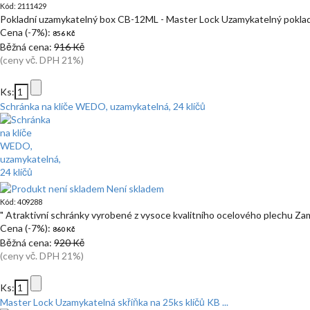
Kód: 2111429
Pokladní uzamykatelný box CB-12ML - Master Lock Uzamykatelný poklad
Cena (-7%):
856 Kč
Běžná cena:
916 Kč
(ceny vč. DPH 21%)
Ks:
Schránka na klíče WEDO, uzamykatelná, 24 klíčů
Není skladem
Kód: 409288
" Atraktivní schránky vyrobené z vysoce kvalitního ocelového plechu Za
Cena (-7%):
860 Kč
Běžná cena:
920 Kč
(ceny vč. DPH 21%)
Ks:
Master Lock Uzamykatelná skříňka na 25ks klíčů KB ...