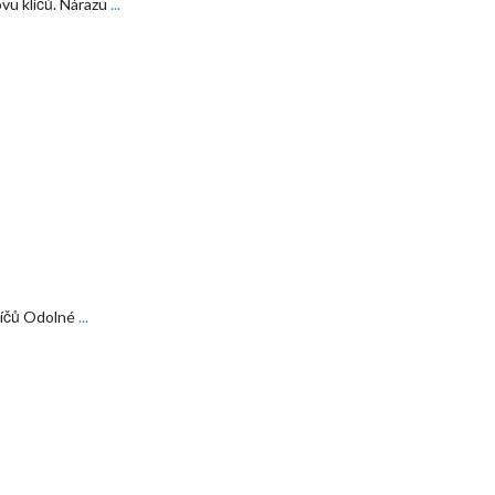
vu klíčů. Nárazu
...
klíčů Odolné
...