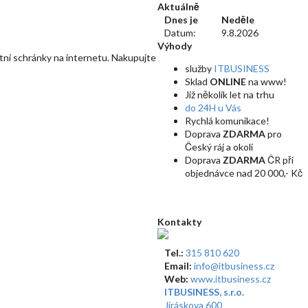
Aktuálně
Dnes je
Neděle
Datum:
9.8.2026
Výhody
tní schránky na internetu. Nakupujte
služby
ITBUSINESS
Sklad
ONLINE
na www!
Již několik let na trhu
do 24H u Vás
Rychlá komunikace!
Doprava
ZDARMA
pro
Český ráj a okolí
Doprava
ZDARMA
ČR při
objednávce nad 20 000,- Kč
Kontakty
Tel.:
315 810 620
Email:
info@itbusiness.cz
Web:
www.itbusiness.cz
ITBUSINESS, s.r.o.
Jiráskova 600