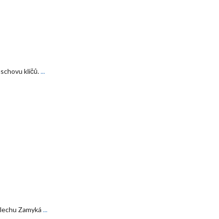
schovu klíčů.
...
 plechu Zamyká
...