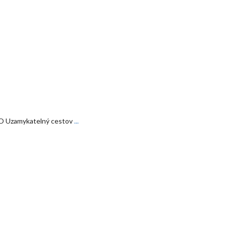
O Uzamykatelný cestov
...