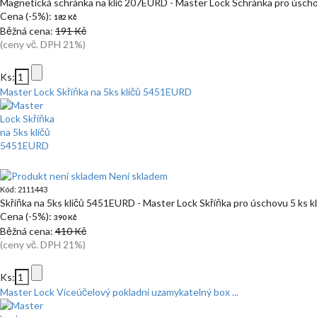
Magnetická schránka na klíč 207EURD - Master Lock Schránka pro úscho
Cena (-5%):
182 Kč
Běžná cena:
191 Kč
(ceny vč. DPH 21%)
Ks:
Master Lock Skříňka na 5ks klíčů 5451EURD
Není skladem
Kód: 2111443
Skříňka na 5ks klíčů 5451EURD - Master Lock Skříňka pro úschovu 5 ks 
Cena (-5%):
390 Kč
Běžná cena:
410 Kč
(ceny vč. DPH 21%)
Ks:
Master Lock Víceúčelový pokladní uzamykatelný box ...