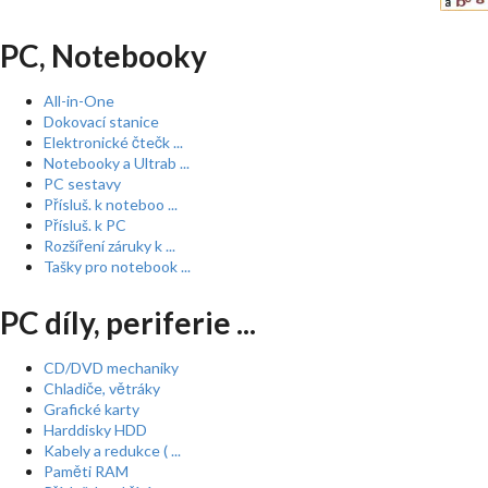
PC, Notebooky
All-in-One
Dokovací stanice
Elektronické čtečk ...
Notebooky a Ultrab ...
PC sestavy
Přísluš. k noteboo ...
Přísluš. k PC
Rozšíření záruky k ...
Tašky pro notebook ...
PC díly, periferie ...
CD/DVD mechaniky
Chladiče, větráky
Grafické karty
Harddisky HDD
Kabely a redukce ( ...
Paměti RAM