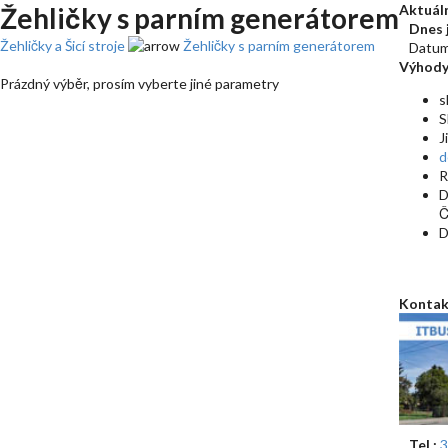
Žehličky s parním generátorem
Aktuál
Dnes 
Žehličky a Šicí stroje
Žehličky s parním generátorem
Datum
Výhod
Prázdný výběr, prosím vyberte jiné parametry
s
S
J
d
R
D
Č
D
Kontak
Tel.:
3