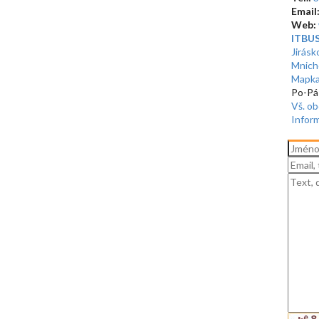
Email
Web:
ITBUSI
Jirásk
Mnich
Mapka
Po-Pá
Vš. o
Infor