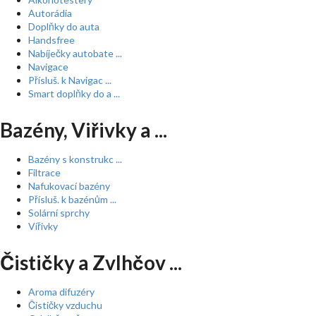
Autorádia
Doplňky do auta
Handsfree
Nabíječky autobate ...
Navigace
Přísluš. k Navigac ...
Smart doplňky do a ...
Bazény, Viřivky a ...
Bazény s konstrukc ...
Filtrace
Nafukovací bazény
Přísluš. k bazénům ...
Solární sprchy
Vířivky
Čističky a Zvlhčov ...
Aroma difuzéry
Čističky vzduchu