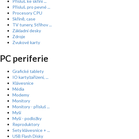
Přísluš. ke skříní ...
Přísluš. pro pevné ...
Procesory CPU
Skříně, case
TV tunery, Střihov ...
Základní desky
Zdroje
Zvukové karty
PC periferie
Grafické tablety
IO karty/zařízení, ...
Klávesnice
Média
Modemy
Monitory
Monitory - přísluš ...
Myši
Myši - podložky
Reproduktory
Sety klávesnice + ...
USB Flash Disky