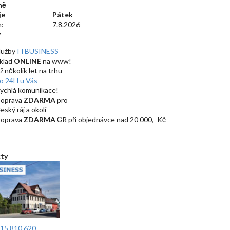
ně
je
Pátek
:
7.8.2026
y
lužby
ITBUSINESS
klad
ONLINE
na www!
iž několik let na trhu
o 24H u Vás
ychlá komunikace!
oprava
ZDARMA
pro
eský ráj a okolí
oprava
ZDARMA
ČR při objednávce nad 20 000,- Kč
ty
15 810 620