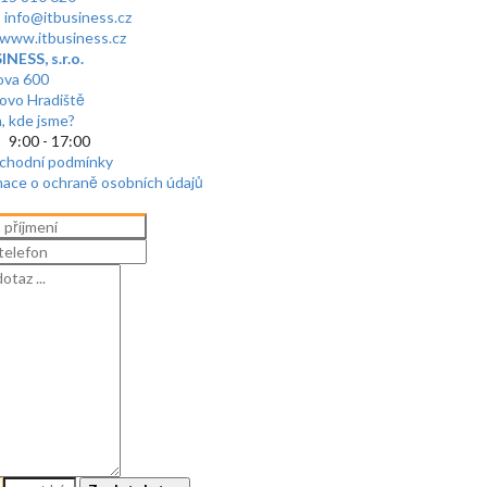
:
info@itbusiness.cz
www.itbusiness.cz
NESS, s.r.o.
ova 600
ovo Hradiště
, kde jsme?
 9:00 - 17:00
bchodní podmínky
mace o ochraně osobních údajů