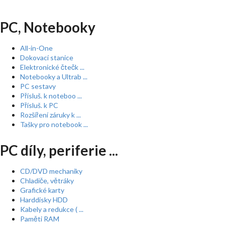
PC, Notebooky
All-in-One
Dokovací stanice
Elektronické čtečk ...
Notebooky a Ultrab ...
PC sestavy
Přísluš. k noteboo ...
Přísluš. k PC
Rozšíření záruky k ...
Tašky pro notebook ...
PC díly, periferie ...
CD/DVD mechaniky
Chladiče, větráky
Grafické karty
Harddisky HDD
Kabely a redukce ( ...
Paměti RAM