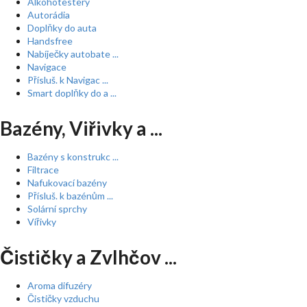
Alkohotestery
Autorádia
Doplňky do auta
Handsfree
Nabíječky autobate ...
Navigace
Přísluš. k Navigac ...
Smart doplňky do a ...
Bazény, Viřivky a ...
Bazény s konstrukc ...
Filtrace
Nafukovací bazény
Přísluš. k bazénům ...
Solární sprchy
Vířivky
Čističky a Zvlhčov ...
Aroma difuzéry
Čističky vzduchu