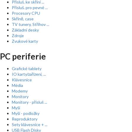
Přísluš. ke skříní ...
Přísluš. pro pevné ...
Procesory CPU
Skříně, case
TV tunery, Střihov ...
Základní desky
Zdroje
Zvukové karty
PC periferie
Grafické tablety
IO karty/zařízení, ...
Klávesnice
Média
Modemy
Monitory
Monitory - přísluš ...
Myši
Myši - podložky
Reproduktory
Sety klávesnice + ...
USB Flash Disky