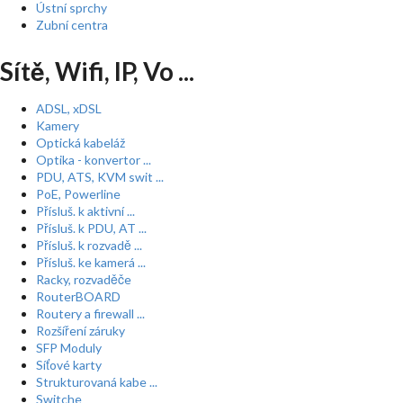
Ústní sprchy
Zubní centra
Sítě, Wifi, IP, Vo ...
ADSL, xDSL
Kamery
Optická kabeláž
Optika - konvertor ...
PDU, ATS, KVM swit ...
PoE, Powerline
Přísluš. k aktivní ...
Přísluš. k PDU, AT ...
Přísluš. k rozvadě ...
Přísluš. ke kamerá ...
Racky, rozvaděče
RouterBOARD
Routery a firewall ...
Rozšíření záruky
SFP Moduly
Síťové karty
Strukturovaná kabe ...
Switche