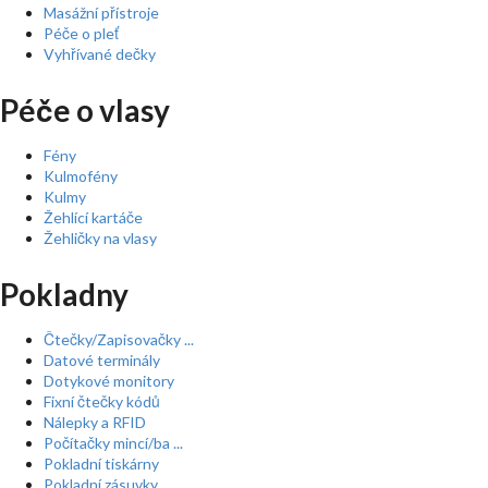
Masážní přístroje
Péče o pleť
Vyhřívané dečky
Péče o vlasy
Fény
Kulmofény
Kulmy
Žehlící kartáče
Žehličky na vlasy
Pokladny
Čtečky/Zapisovačky ...
Datové terminály
Dotykové monitory
Fixní čtečky kódů
Nálepky a RFID
Počítačky mincí/ba ...
Pokladní tiskárny
Pokladní zásuvky