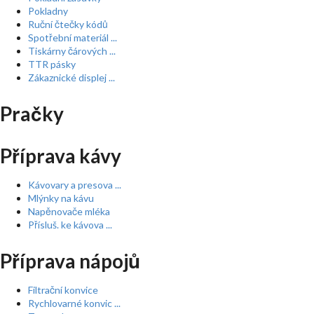
Pokladny
Ruční čtečky kódů
Spotřební materiál ...
Tiskárny čárových ...
TTR pásky
Zákaznické displej ...
Pračky
Příprava kávy
Kávovary a presova ...
Mlýnky na kávu
Napěnovače mléka
Přísluš. ke kávova ...
Příprava nápojů
Filtrační konvice
Rychlovarné konvic ...