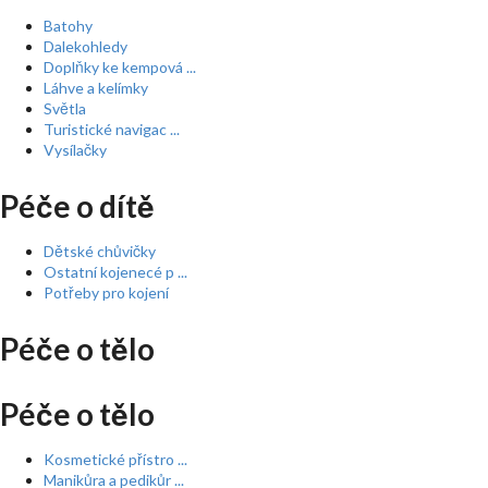
Batohy
Dalekohledy
Doplňky ke kempová ...
Láhve a kelímky
Světla
Turistické navigac ...
Vysílačky
Péče o dítě
Dětské chůvičky
Ostatní kojenecé p ...
Potřeby pro kojení
Péče o tělo
Péče o tělo
Kosmetické přístro ...
Manikůra a pedikůr ...