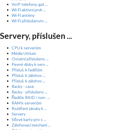
VoIP telefony, gat ...
Wi-Fi aktivní prvk ...
Wi-Fi antény
Wi-Fi příslušenstv ...
Servery, příslušen ...
CPU k serverům
Média Utrium
Ostatní příslušens ...
Pevné disky k serv ...
Přísluš. k řadičům
Přísluš. k zálohov ...
Přísluš. k zálohov ...
Racky - case
Racky - příslušens ...
Řadiče RAID / non- ...
RAM k serverům
Rozšíření záruky k ...
Servery
Síťové karty pro s ...
Zálohovací mechani ...