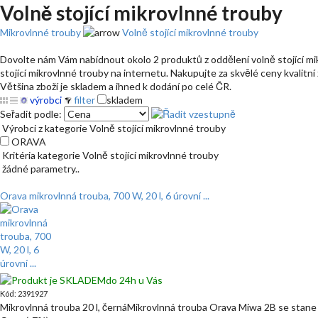
Volně stojící mikrovlnné trouby
Mikrovlnné trouby
Volně stojící mikrovlnné trouby
Dovolte nám Vám nabídnout okolo 2 produktů z oddělení volně stojící mikr
stojící mikrovlnné trouby na internetu. Nakupujte za skvělé ceny kvalitní
Většina zboží je skladem a ihned k dodání po celé ČR.
výrobci
filter
skladem
Seřadit podle:
Výrobci z kategorie Volně stojící mikrovlnné trouby
ORAVA
Kritéria kategorie Volně stojící mikrovlnné trouby
žádné parametry..
Orava mikrovlnná trouba, 700 W, 20 l, 6 úrovní ...
do 24h u Vás
Kód: 2391927
Mikrovlnná trouba 20 l, černáMikrovlnná trouba Orava Miwa 2B se stane