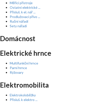
Měřící přístroje
Ostatní elektrické ...
Přísluš. k el. nář ...
Prodlužovací přívo ...
Ruční nářadí
Sety nářadí
Domácnost
Elektrické hrnce
Multifunkční hrnce
Parní hrnce
Rýžovary
Elektromobilita
Elektrokoloběžky
Přísluš. k elektro ...