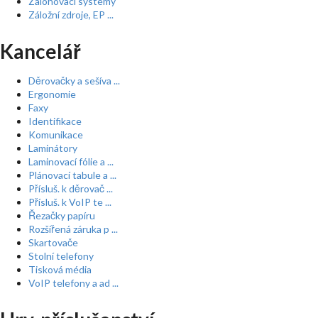
Zálohovací systémy
Záložní zdroje, EP ...
Kancelář
Děrovačky a sešíva ...
Ergonomie
Faxy
Identifikace
Komunikace
Laminátory
Laminovací fólie a ...
Plánovací tabule a ...
Přísluš. k děrovač ...
Přísluš. k VoIP te ...
Řezačky papíru
Rozšířená záruka p ...
Skartovače
Stolní telefony
Tisková média
VoIP telefony a ad ...