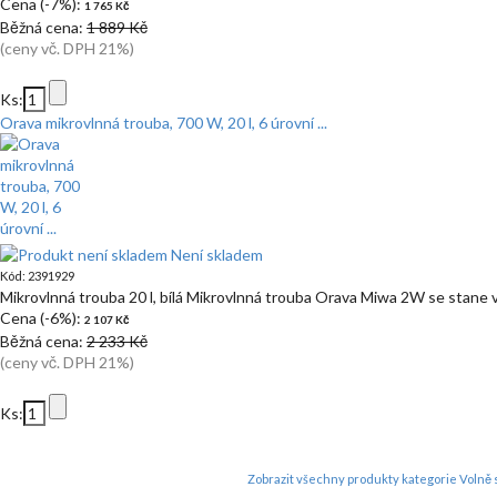
Cena (-7%):
1 765 Kč
Běžná cena:
1 889 Kč
(ceny vč. DPH 21%)
Ks:
Orava mikrovlnná trouba, 700 W, 20 l, 6 úrovní ...
Není skladem
Kód: 2391929
Mikrovlnná trouba 20 l, bílá Mikrovlnná trouba Orava Miwa 2W se stane 
Cena (-6%):
2 107 Kč
Běžná cena:
2 233 Kč
(ceny vč. DPH 21%)
Ks:
Zobrazit všechny produkty kategorie Volně s