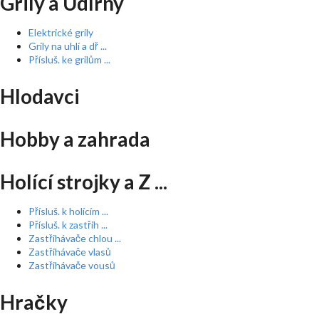
Grily a Udírny
Elektrické grily
Grily na uhlí a dř ...
Přísluš. ke grilům ...
Hlodavci
Hobby a zahrada
Holící strojky a Z ...
Přísluš. k holícím ...
Přísluš. k zastřih ...
Zastřihávače chlou ...
Zastřihávače vlasů
Zastřihávače vousů
Hračky