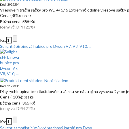
Kód: 3992594
Vliesové filtrační sáčky pro WD 4/ 5/ 6 Extrémně odolné vliesové sáčky p
Cena (-8%):
329 Kč
Běžná cena:
355 Kč
(ceny vč. DPH 21%)
Ks:
Solight štěrbinová hubice pro Dyson V7, V8, V10, ...
Není skladem
Kód: 2127335
Díky rychloupínacímu tlačítkovému zámku se nástroj na vysavač Dyson je
Cena (-10%):
332 Kč
Běžná cena:
365 Kč
(ceny vč. DPH 21%)
Ks:
Solight samočisticí měkký prachový kartáč pro Dyso ...