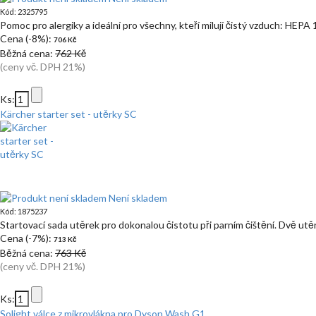
Kód: 2325795
Pomoc pro alergiky a ideální pro všechny, kteří milují čistý vzduch: HEP
Cena (-8%):
706 Kč
Běžná cena:
762 Kč
(ceny vč. DPH 21%)
Ks:
Kärcher starter set - utěrky SC
Není skladem
Kód: 1875237
Startovací sada utěrek pro dokonalou čistotu při parním čištění. Dvě utě
Cena (-7%):
713 Kč
Běžná cena:
763 Kč
(ceny vč. DPH 21%)
Ks:
Solight válce z mikrovlákna pro Dyson Wash G1