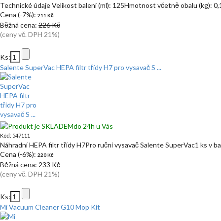
Technické údaje Velikost balení (ml): 125Hmotnost včetně obalu (kg): 0
Cena (-7%):
211 Kč
Běžná cena:
226 Kč
(ceny vč. DPH 21%)
Ks:
Salente SuperVac HEPA filtr třídy H7 pro vysavač S ...
do 24h u Vás
Kód: 547111
Náhradní HEPA filtr třídy H7Pro ruční vysavač Salente SuperVac1 ks v ba
Cena (-6%):
220 Kč
Běžná cena:
233 Kč
(ceny vč. DPH 21%)
Ks:
Mi Vacuum Cleaner G10 Mop Kit