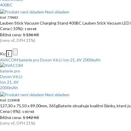
Není skladem
Kód: 778483
Lauben Stick Vacuum Charging Stand 400BC Lauben Stick Vacuum LED
Cena (-10%):
1 033 Kč
Běžná cena:
1 136 Kč
(ceny vč. DPH 21%)
Ks:
AVACOM baterie pro Dyson V6 Li-Ion 21, 6V 2000mAh
Není skladem
Kód: 1100408
127,30 x 75,50 x 89,00mm, 365gBaterie obsahuje kvalitní články, které j
Cena (-8%):
1 057 Kč
Běžná cena:
1 142 Kč
(ceny vč. DPH 21%)