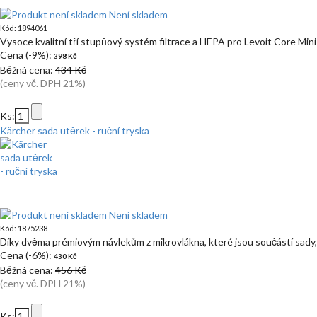
Není skladem
Kód: 1894061
Vysoce kvalitní tří stupňový systém filtrace a HEPA pro Levoit Core Mini
Cena (-9%):
398 Kč
Běžná cena:
434 Kč
(ceny vč. DPH 21%)
Ks:
Kärcher sada utěrek - ruční tryska
Není skladem
Kód: 1875238
Díky dvěma prémiovým návlekům z mikrovlákna, které jsou součástí sady, 
Cena (-6%):
430 Kč
Běžná cena:
456 Kč
(ceny vč. DPH 21%)
Ks: