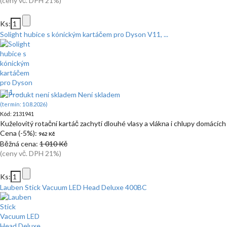
(ceny vč. DPH 21%)
Ks:
Solight hubice s kónickým kartáčem pro Dyson V11, ...
Není skladem
(termín: 10.8.2026)
Kód: 2131941
Kuželovitý rotační kartáč zachytí dlouhé vlasy a vlákna i chlupy domácích
Cena (-5%):
962 Kč
Běžná cena:
1 010 Kč
(ceny vč. DPH 21%)
Ks:
Lauben Stick Vacuum LED Head Deluxe 400BC