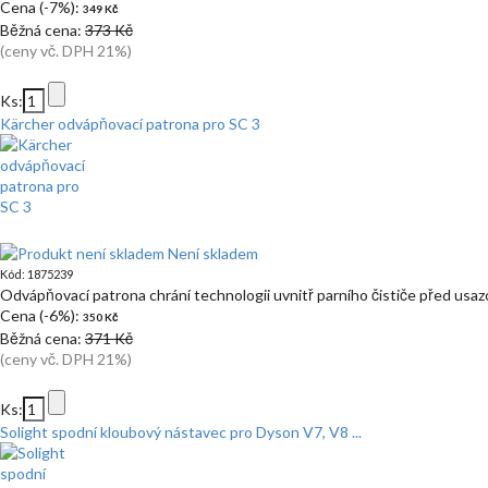
Cena (-7%):
349 Kč
Běžná cena:
373 Kč
(ceny vč. DPH 21%)
Ks:
Kärcher odvápňovací patrona pro SC 3
Není skladem
Kód: 1875239
Odvápňovací patrona chrání technologii uvnitř parního čističe před us
Cena (-6%):
350 Kč
Běžná cena:
371 Kč
(ceny vč. DPH 21%)
Ks:
Solight spodní kloubový nástavec pro Dyson V7, V8 ...