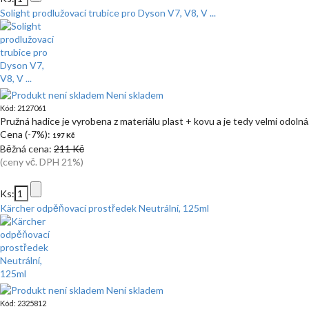
Solight prodlužovací trubice pro Dyson V7, V8, V ...
Není skladem
Kód: 2127061
Pružná hadice je vyrobena z materiálu plast + kovu a je tedy velmi odolná
Cena (-7%):
197 Kč
Běžná cena:
211 Kč
(ceny vč. DPH 21%)
Ks:
Kärcher odpěňovací prostředek Neutrální, 125ml
Není skladem
Kód: 2325812