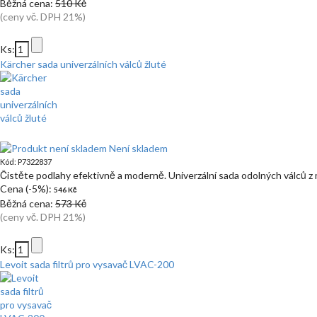
Běžná cena:
510 Kč
(ceny vč. DPH 21%)
Ks:
Kärcher sada univerzálních válců žluté
Není skladem
Kód: P7322837
Čistěte podlahy efektivně a moderně. Univerzální sada odolných válců z
Cena (-5%):
546 Kč
Běžná cena:
573 Kč
(ceny vč. DPH 21%)
Ks:
Levoit sada filtrů pro vysavač LVAC-200