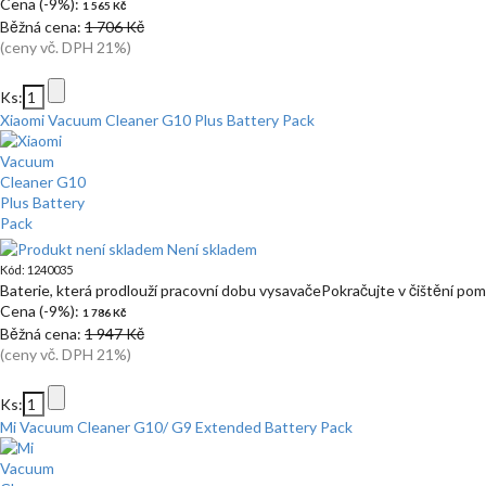
Cena (-9%):
1 565 Kč
Běžná cena:
1 706 Kč
(ceny vč. DPH 21%)
Ks:
Xiaomi Vacuum Cleaner G10 Plus Battery Pack
Není skladem
Kód: 1240035
Baterie, která prodlouží pracovní dobu vysavačePokračujte v čištění po
Cena (-9%):
1 786 Kč
Běžná cena:
1 947 Kč
(ceny vč. DPH 21%)
Ks:
Mi Vacuum Cleaner G10/ G9 Extended Battery Pack