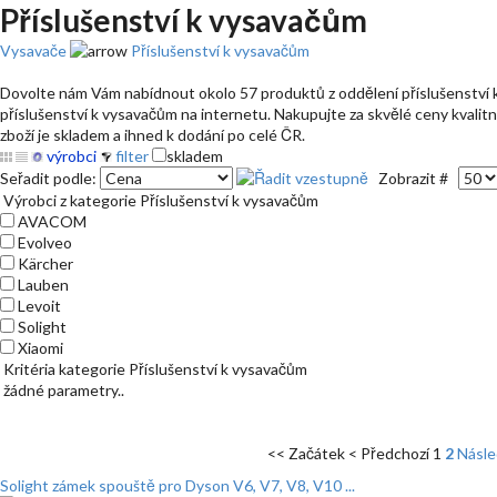
Příslušenství k vysavačům
Vysavače
Příslušenství k vysavačům
Dovolte nám Vám nabídnout okolo 57 produktů z oddělení příslušenství k 
příslušenství k vysavačům na internetu. Nakupujte za skvělé ceny kvalit
zboží je skladem a ihned k dodání po celé ČR.
výrobci
filter
skladem
Seřadit podle:
Zobrazit #
Výrobci z kategorie Příslušenství k vysavačům
AVACOM
Evolveo
Kärcher
Lauben
Levoit
Solight
Xiaomi
Kritéria kategorie Příslušenství k vysavačům
žádné parametry..
<< Začátek
< Předchozí
1
2
Násled
Solight zámek spouště pro Dyson V6, V7, V8, V10 ...