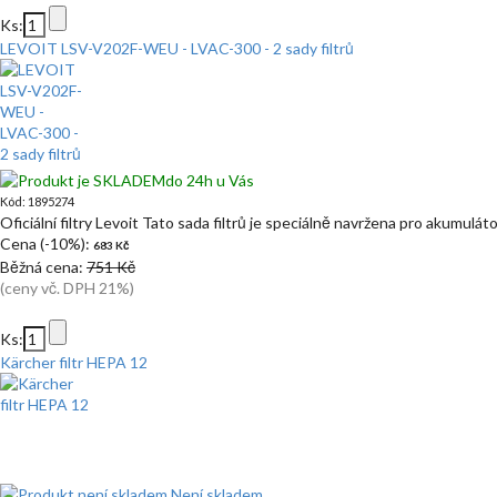
Ks:
LEVOIT LSV-V202F-WEU - LVAC-300 - 2 sady filtrů
do 24h u Vás
Kód: 1895274
Oficiální filtry Levoit Tato sada filtrů je speciálně navržena pro akumulá
Cena (-10%):
683 Kč
Běžná cena:
751 Kč
(ceny vč. DPH 21%)
Ks:
Kärcher filtr HEPA 12
Není skladem