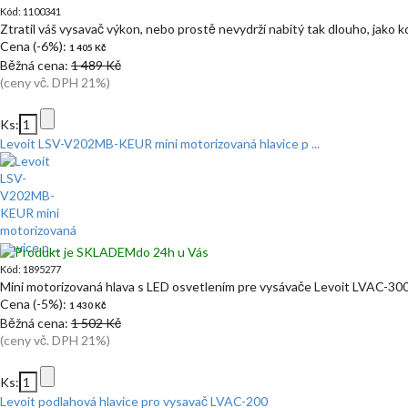
Kód: 1100341
Ztratil váš vysavač výkon, nebo prostě nevydrží nabitý tak dlouho, jako k
Cena (-6%):
1 405 Kč
Běžná cena:
1 489 Kč
(ceny vč. DPH 21%)
Ks:
Levoit LSV-V202MB-KEUR mini motorizovaná hlavice p ...
do 24h u Vás
Kód: 1895277
Mini motorizovaná hlava s LED osvetlením pre vysávače Levoit LVAC-3
Cena (-5%):
1 430 Kč
Běžná cena:
1 502 Kč
(ceny vč. DPH 21%)
Ks:
Levoit podlahová hlavice pro vysavač LVAC-200