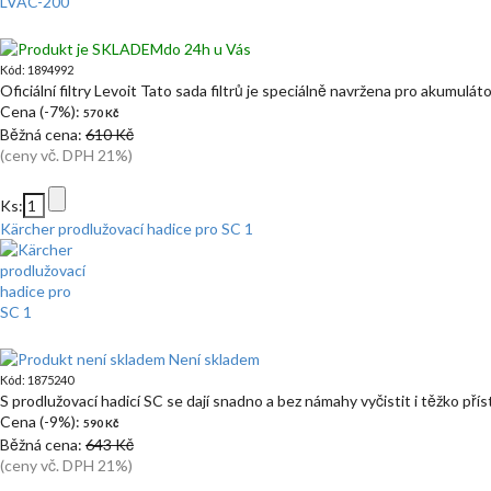
do 24h u Vás
Kód: 1894992
Oficiální filtry Levoit Tato sada filtrů je speciálně navržena pro akumulá
Cena (-7%):
570 Kč
Běžná cena:
610 Kč
(ceny vč. DPH 21%)
Ks:
Kärcher prodlužovací hadice pro SC 1
Není skladem
Kód: 1875240
S prodlužovací hadicí SC se dají snadno a bez námahy vyčistit i těžko př
Cena (-9%):
590 Kč
Běžná cena:
643 Kč
(ceny vč. DPH 21%)