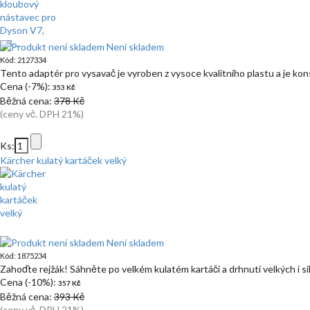
Není skladem
Kód: 2127334
Tento adaptér pro vysavač je vyroben z vysoce kvalitního plastu a je ko
Cena (-7%):
353 Kč
Běžná cena:
378 Kč
(ceny vč. DPH 21%)
Ks:
Kärcher kulatý kartáček velký
Není skladem
Kód: 1875234
Zahoďte rejžák! Sáhněte po velkém kulatém kartáči a drhnutí velkých i s
Cena (-10%):
357 Kč
Běžná cena:
393 Kč
(ceny vč. DPH 21%)