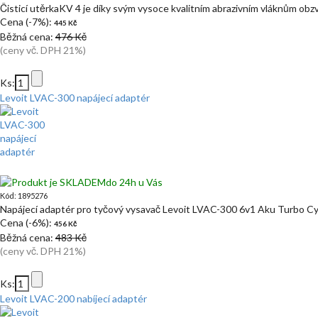
Čisticí utěrkaKV 4 je díky svým vysoce kvalitním abrazivním vláknům ob
Cena (-7%):
445 Kč
Běžná cena:
476 Kč
(ceny vč. DPH 21%)
Ks:
Levoit LVAC-300 napájecí adaptér
do 24h u Vás
Kód: 1895276
Napájecí adaptér pro tyčový vysavač Levoit LVAC-300 6v1 Aku Turbo Cy
Cena (-6%):
456 Kč
Běžná cena:
483 Kč
(ceny vč. DPH 21%)
Ks:
Levoit LVAC-200 nabíjecí adaptér