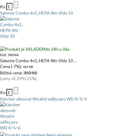
Ks:
Salente Combo 4v1, HEPA filtr třídy 10
do 24h u Vás
Kód: 546964
Salente Combo 4v1, HEPA filtr třídy 10
...
Cena (-7%):
327 Kč
Běžná cena:
350 Kč
(ceny vč. DPH 21%)
Ks:
Kärcher vliesové filtrační sáčky pro WD 4/ 5/ 6
Není skladem