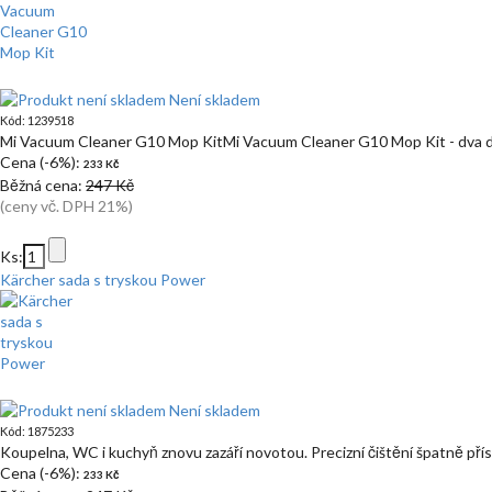
Není skladem
Kód: 1239518
Mi Vacuum Cleaner G10 Mop KitMi Vacuum Cleaner G10 Mop Kit - dva 
Cena (-6%):
233 Kč
Běžná cena:
247 Kč
(ceny vč. DPH 21%)
Ks:
Kärcher sada s tryskou Power
Není skladem
Kód: 1875233
Koupelna, WC i kuchyň znovu zazáří novotou. Precizní čištění špatně př
Cena (-6%):
233 Kč