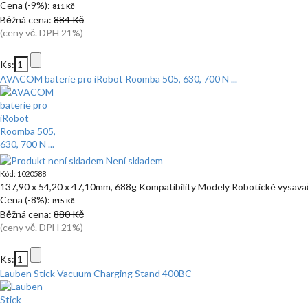
Cena (-9%):
811 Kč
Běžná cena:
884 Kč
(ceny vč. DPH 21%)
Ks:
AVACOM baterie pro iRobot Roomba 505, 630, 700 N ...
Není skladem
Kód: 1020588
137,90 x 54,20 x 47,10mm, 688g Kompatibility Modely Robotické vysa
Cena (-8%):
815 Kč
Běžná cena:
880 Kč
(ceny vč. DPH 21%)
Ks:
Lauben Stick Vacuum Charging Stand 400BC