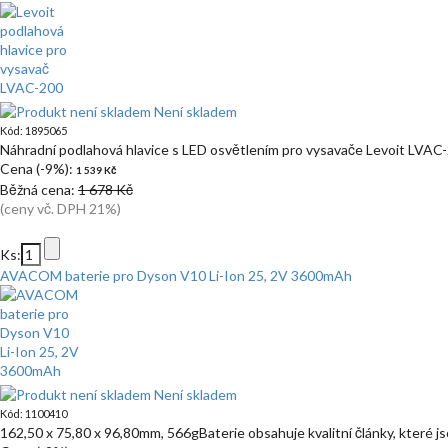
Není skladem
Kód: 1895065
Náhradní podlahová hlavice s LED osvětlením pro vysavače Levoit LVA
Cena (-9%):
1 539 Kč
Běžná cena:
1 678 Kč
(ceny vč. DPH 21%)
Ks:
AVACOM baterie pro Dyson V10 Li-Ion 25, 2V 3600mAh
Není skladem
Kód: 1100410
162,50 x 75,80 x 96,80mm, 566gBaterie obsahuje kvalitní články, které j