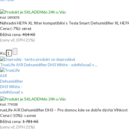
do 24h u Vás
Kód: 1890078
Náhradní HEPA XL filter kompatibilní s Tesla Smart Dehumidifier XL HEPA
Cena (-7%):
387 Kč
Běžná cena:
414 Kč
(ceny vč. DPH 21%)
Ks:
TrueLife AIR Dehumidifier DH3 White - odvlhčovač v ...
do 24h u Vás
Kód: 779038
rueLife AIR Dehumidifier DH3 – Pro domov, kde se dobře dýchá Vlhkost
Cena (-10%):
1 619 Kč
Běžná cena:
1 781 Kč
(ceny vč. DPH 21%)