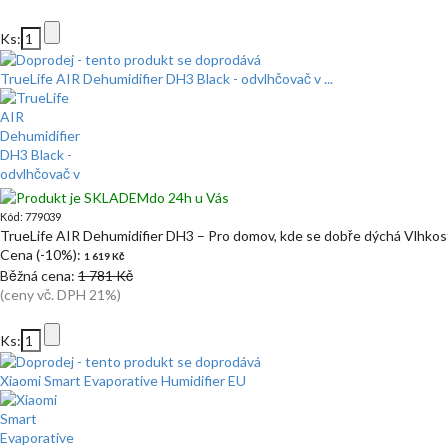
Ks:
TrueLife AIR Dehumidifier DH3 Black - odvlhčovač v ...
do 24h u Vás
Kód: 779039
TrueLife AIR Dehumidifier DH3 – Pro domov, kde se dobře dýchá Vlhko
Cena (-10%):
1 619 Kč
Běžná cena:
1 781 Kč
(ceny vč. DPH 21%)
Ks:
Xiaomi Smart Evaporative Humidifier EU