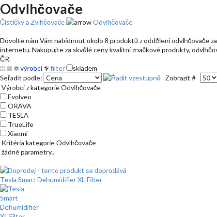
Odvlhčovače
Čističky a Zvlhčovače
Odvlhčovače
Dovolte nám Vám nabídnout okolo 8 produktů z oddělení odvlhčovače za s
internetu. Nakupujte za skvělé ceny kvalitní značkové produkty, odvlhčov
ČR.
výrobci
filter
skladem
Seřadit podle:
Zobrazit #
Výrobci z kategorie Odvlhčovače
Evolveo
ORAVA
TESLA
TrueLife
Xiaomi
Kritéria kategorie Odvlhčovače
žádné parametry..
Tesla Smart Dehumidifier XL Filter