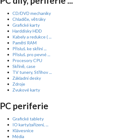
PC díly, periferie ...
CD/DVD mechaniky
Chladiče, větráky
Grafické karty
Harddisky HDD
Kabely a redukce ( ...
Paměti RAM
Přísluš. ke skříní ...
Přísluš. pro pevné ...
Procesory CPU
Skříně, case
TV tunery, Střihov ...
Základní desky
Zdroje
Zvukové karty
PC periferie
Grafické tablety
IO karty/zařízení, ...
Klávesnice
Média