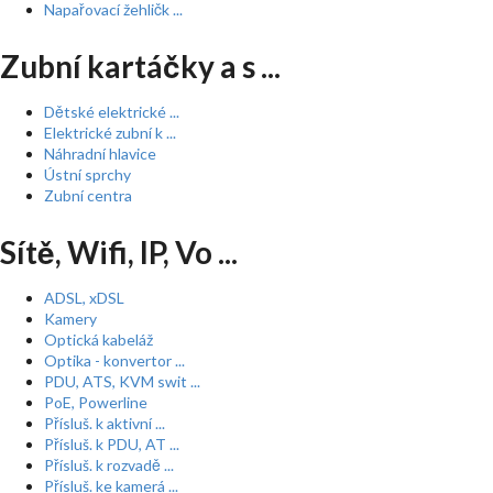
Napařovací žehličk ...
Zubní kartáčky a s ...
Dětské elektrické ...
Elektrické zubní k ...
Náhradní hlavice
Ústní sprchy
Zubní centra
Sítě, Wifi, IP, Vo ...
ADSL, xDSL
Kamery
Optická kabeláž
Optika - konvertor ...
PDU, ATS, KVM swit ...
PoE, Powerline
Přísluš. k aktivní ...
Přísluš. k PDU, AT ...
Přísluš. k rozvadě ...
Přísluš. ke kamerá ...