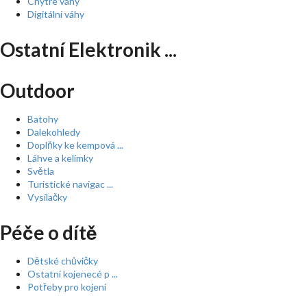
Chytré váhy
Digitální váhy
Ostatní Elektronik ...
Outdoor
Batohy
Dalekohledy
Doplňky ke kempová ...
Láhve a kelímky
Světla
Turistické navigac ...
Vysílačky
Péče o dítě
Dětské chůvičky
Ostatní kojenecé p ...
Potřeby pro kojení