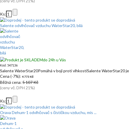
(ceny vč. DPH 21%)
Ks:
Salente odvlhčovač vzduchu WaterStar20, bílá
do 24h u Vás
Kód: 547136
Salente WaterStar20Pomáhá v boji proti vlhkostiSalente WaterStar20 j
Cena (-7%):
4 773 Kč
Běžná cena:
5 107 Kč
(ceny vč. DPH 21%)
Ks:
Orava Dehum-1 odvlhčovač s čističkou vzduchu, mís ...