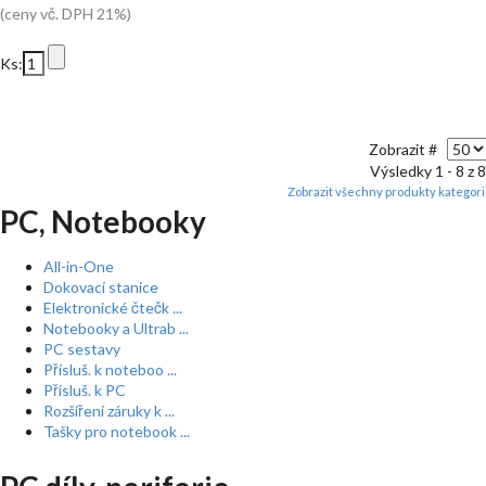
(ceny vč. DPH 21%)
Ks:
Zobrazit #
Výsledky 1 - 8 z 8
Zobrazit všechny produkty kategor
PC, Notebooky
All-in-One
Dokovací stanice
Elektronické čtečk ...
Notebooky a Ultrab ...
PC sestavy
Přísluš. k noteboo ...
Přísluš. k PC
Rozšíření záruky k ...
Tašky pro notebook ...