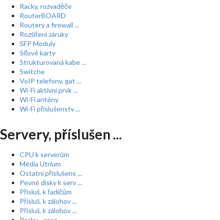
Racky, rozvaděče
RouterBOARD
Routery a firewall ...
Rozšíření záruky
SFP Moduly
Síťové karty
Strukturovaná kabe ...
Switche
VoIP telefony, gat ...
Wi-Fi aktivní prvk ...
Wi-Fi antény
Wi-Fi příslušenstv ...
Servery, příslušen ...
CPU k serverům
Média Utrium
Ostatní příslušens ...
Pevné disky k serv ...
Přísluš. k řadičům
Přísluš. k zálohov ...
Přísluš. k zálohov ...
Racky - case