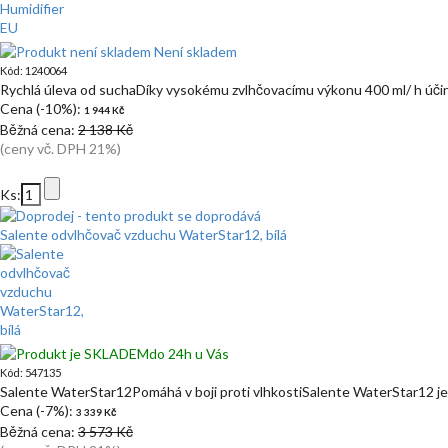
Není skladem
Kód: 1240064
Rychlá úleva od suchaDíky vysokému zvlhčovacímu výkonu 400 ml/ h účin
Cena (-10%):
1 944 Kč
Běžná cena:
2 138 Kč
(ceny vč. DPH 21%)
Ks:
Salente odvlhčovač vzduchu WaterStar12, bílá
do 24h u Vás
Kód: 547135
Salente WaterStar12Pomáhá v boji proti vlhkostiSalente WaterStar12 j
Cena (-7%):
3 339 Kč
Běžná cena:
3 573 Kč