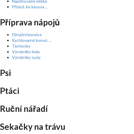
Napěnovače mléka
Přísluš. ke kávova ...
Příprava nápojů
Filtrační konvice
Rychlovarné konvic ...
Termosky
Výrobníky ledu
Výrobníky sody
Psi
Ptáci
Ruční nářadí
Sekačky na trávu