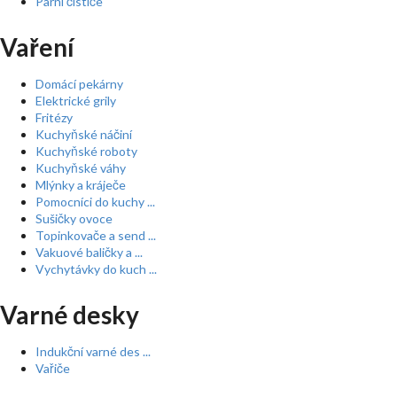
Parní čističe
Vaření
Domácí pekárny
Elektrické grily
Fritézy
Kuchyňské náčiní
Kuchyňské roboty
Kuchyňské váhy
Mlýnky a kráječe
Pomocníci do kuchy ...
Sušičky ovoce
Topinkovače a send ...
Vakuové baličky a ...
Vychytávky do kuch ...
Varné desky
Indukční varné des ...
Vařiče