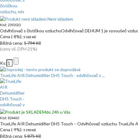
Není skladem
Kód: 2392023
Odvlhčovač s čističkou vzduchuOdvlhčovač DEHUM 1 je vysoušeč vzduc
Cena (-8%):
5 365 Kč
Běžná cena:
5 794 Kč
(ceny vč. DPH 21%)
Ks:
TrueLife AIR Dehumidifier DH5 Touch - odvlhčovač v ...
do 24h u Vás
Kód: 824460
TrueLife AIR Dehumidifier DH5 Touch – Odvlhčovač vzduchu TrueLife
Cena (-9%):
5 390 Kč
Běžná cena:
5 875 Kč