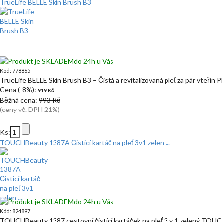
TrueLife BELLE Skin Brush B3
do 24h u Vás
Kód: 778865
TrueLife BELLE Skin Brush B3 – Čistá a revitalizovaná pleť za pár vteřin P
Cena (-8%):
919 Kč
Běžná cena:
993 Kč
(ceny vč. DPH 21%)
Ks:
TOUCHBeauty 1387A Čisticí kartáč na pleť 3v1 zelen ...
do 24h u Vás
Kód: 824897
TOUCHBeauty 1387 cestovní čistící kartáček na pleť 3 v 1 zelený TO