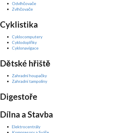
Odvlhčovače
Zvlhčovače
Cyklistika
Cyklocomputery
Cyklodoplňky
Cyklonavigace
Dětské hřiště
Zahradní houpačky
Zahradní tampolíny
Digestoře
Dílna a Stavba
Elektrocentrály
Kompresory a Sváře ...