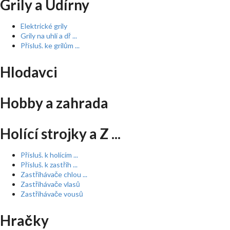
Grily a Udírny
Elektrické grily
Grily na uhlí a dř ...
Přísluš. ke grilům ...
Hlodavci
Hobby a zahrada
Holící strojky a Z ...
Přísluš. k holícím ...
Přísluš. k zastřih ...
Zastřihávače chlou ...
Zastřihávače vlasů
Zastřihávače vousů
Hračky