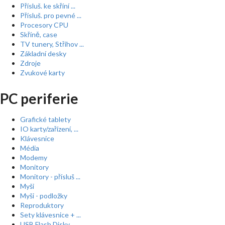
Přísluš. ke skříní ...
Přísluš. pro pevné ...
Procesory CPU
Skříně, case
TV tunery, Střihov ...
Základní desky
Zdroje
Zvukové karty
PC periferie
Grafické tablety
IO karty/zařízení, ...
Klávesnice
Média
Modemy
Monitory
Monitory - přísluš ...
Myši
Myši - podložky
Reproduktory
Sety klávesnice + ...
USB Flash Disky