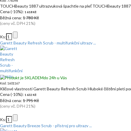
Kód: 778398
TOUCHBeauty 1887 ultrazvuková špachtle na pleť TOUCHBeauty 1887 
Cena (-10%):
1 618 Kč
Běžná cena:
1 780 Kč
(ceny vč. DPH 21%)
Ks:
Garett Beauty Refresh Scrub - multifunkční ultrazv ...
do 24h u Vás
Kód: 1601167
Klíčové vlastnosti Garett Beauty Refresh Scrub Hluboké čištění pleti p
Cena (-10%):
1 632 Kč
Běžná cena:
1 795 Kč
(ceny vč. DPH 21%)
Ks:
Garett Beauty Breeze Scrub - přístroj pro ultrazv ...