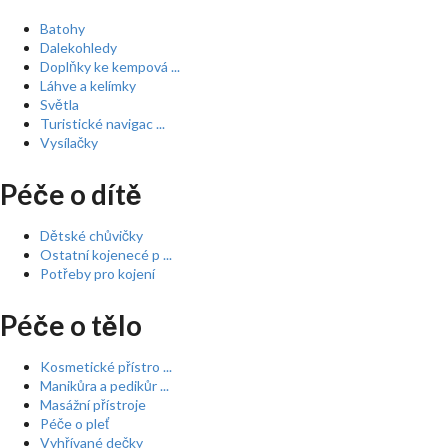
Batohy
Dalekohledy
Doplňky ke kempová ...
Láhve a kelímky
Světla
Turistické navigac ...
Vysílačky
Péče o dítě
Dětské chůvičky
Ostatní kojenecé p ...
Potřeby pro kojení
Péče o tělo
Kosmetické přístro ...
Manikůra a pedikůr ...
Masážní přístroje
Péče o pleť
Vyhřívané dečky