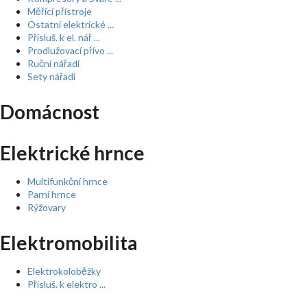
Měřící přístroje
Ostatní elektrické ...
Přísluš. k el. nář ...
Prodlužovací přívo ...
Ruční nářadí
Sety nářadí
Domácnost
Elektrické hrnce
Multifunkční hrnce
Parní hrnce
Rýžovary
Elektromobilita
Elektrokoloběžky
Přísluš. k elektro ...