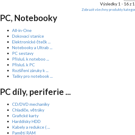
Výsledky 1 - 16 z 
Zobrazit všechny produkty kategor
PC, Notebooky
All-in-One
Dokovací stanice
Elektronické čtečk ...
Notebooky a Ultrab ...
PC sestavy
Přísluš. k noteboo ...
Přísluš. k PC
Rozšíření záruky k ...
Tašky pro notebook ...
PC díly, periferie ...
CD/DVD mechaniky
Chladiče, větráky
Grafické karty
Harddisky HDD
Kabely a redukce ( ...
Paměti RAM