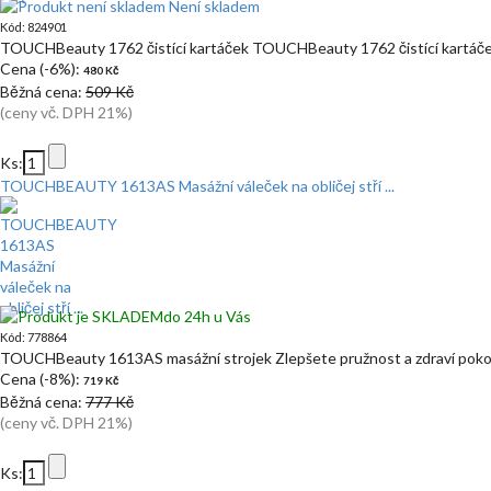
Není skladem
Kód: 824901
TOUCHBeauty 1762 čistící kartáček TOUCHBeauty 1762 čistící kartá
Cena (-6%):
480 Kč
Běžná cena:
509 Kč
(ceny vč. DPH 21%)
Ks:
TOUCHBEAUTY 1613AS Masážní váleček na obličej stří ...
do 24h u Vás
Kód: 778864
TOUCHBeauty 1613AS masážní strojek Zlepšete pružnost a zdraví poko
Cena (-8%):
719 Kč
Běžná cena:
777 Kč
(ceny vč. DPH 21%)
Ks: