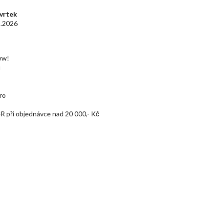
vrtek
8.2026
ww!
u
ro
R při objednávce nad 20 000,- Kč