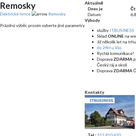
Remosky
Aktuálně
Dnes je
Čt
Elektrické hrnce
Remosky
Datum:
6.
Výhody
Prázdný výběr, prosím vyberte jiné parametry
služby
ITBUSINESS
Sklad
ONLINE
na w
Již několik let na trh
do 24H u Vás
Rychlá komunikace!
Doprava
ZDARMA
p
Český ráj a okolí
Doprava
ZDARMA
Č
Kontakty
Tel.:
315 810 620