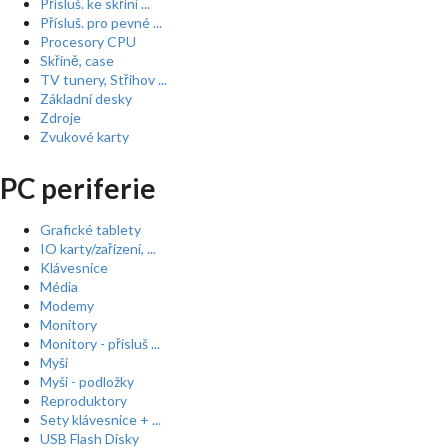
Přísluš. ke skříní ...
Přísluš. pro pevné ...
Procesory CPU
Skříně, case
TV tunery, Střihov ...
Základní desky
Zdroje
Zvukové karty
PC periferie
Grafické tablety
IO karty/zařízení, ...
Klávesnice
Média
Modemy
Monitory
Monitory - přísluš ...
Myši
Myši - podložky
Reproduktory
Sety klávesnice + ...
USB Flash Disky