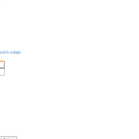
z
bních údajů