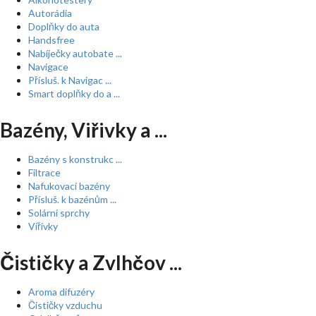
Autorádia
Doplňky do auta
Handsfree
Nabíječky autobate ...
Navigace
Přísluš. k Navigac ...
Smart doplňky do a ...
Bazény, Viřivky a ...
Bazény s konstrukc ...
Filtrace
Nafukovací bazény
Přísluš. k bazénům ...
Solární sprchy
Vířivky
Čističky a Zvlhčov ...
Aroma difuzéry
Čističky vzduchu