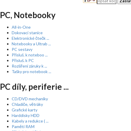
PC, Notebooky
All-in-One
Dokovací stanice
Elektronické čtečk ...
Notebooky a Ultrab ...
PC sestavy
Přísluš. k noteboo ...
Přísluš. k PC
Rozšíření záruky k ...
Tašky pro notebook ...
PC díly, periferie ...
CD/DVD mechaniky
Chladiče, větráky
Grafické karty
Harddisky HDD
Kabely a redukce ( ...
Paměti RAM