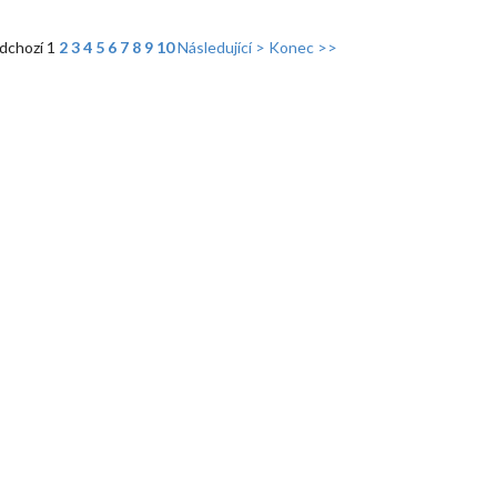
dchozí
1
2
3
4
5
6
7
8
9
10
Následující >
Konec >>