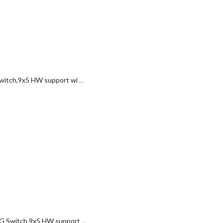
witch,9x5 HW support wi
...
G Switch,9x5 HW support
...