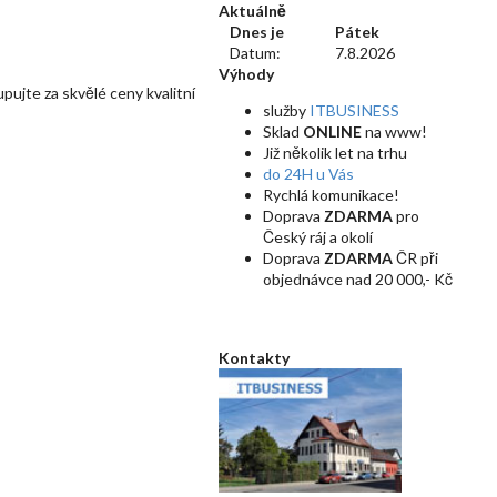
Aktuálně
Dnes je
Pátek
Datum:
7.8.2026
Výhody
pujte za skvělé ceny kvalitní
služby
ITBUSINESS
Sklad
ONLINE
na www!
Již několik let na trhu
do 24H u Vás
Rychlá komunikace!
Doprava
ZDARMA
pro
Český ráj a okolí
Doprava
ZDARMA
ČR při
objednávce nad 20 000,- Kč
Kontakty