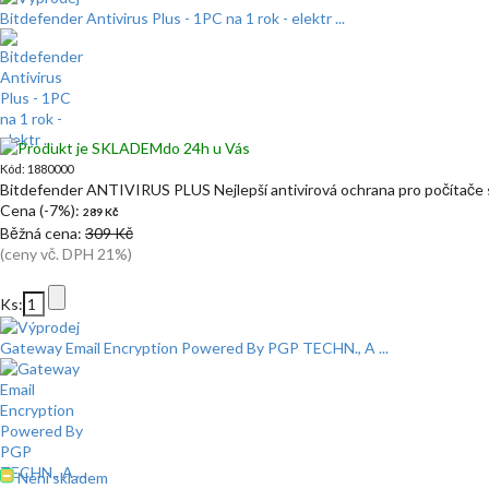
Bitdefender Antivirus Plus - 1PC na 1 rok - elektr ...
do 24h u Vás
Kód: 1880000
Bitdefender ANTIVIRUS PLUS Nejlepší antivirová ochrana pro počítač
Cena (-7%):
289 Kč
Běžná cena:
309 Kč
(ceny vč. DPH 21%)
Ks:
Gateway Email Encryption Powered By PGP TECHN., A ...
Není skladem