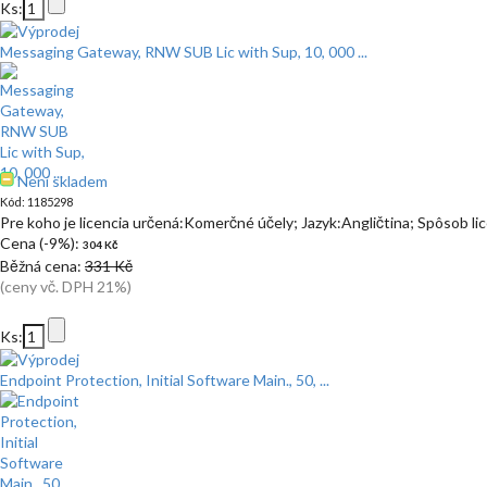
Ks:
Messaging Gateway, RNW SUB Lic with Sup, 10, 000 ...
Není skladem
Kód: 1185298
Pre koho je licencia určená:Komerčné účely; Jazyk:Angličtina; Spôsob l
Cena (-9%):
304 Kč
Běžná cena:
331 Kč
(ceny vč. DPH 21%)
Ks:
Endpoint Protection, Initial Software Main., 50, ...