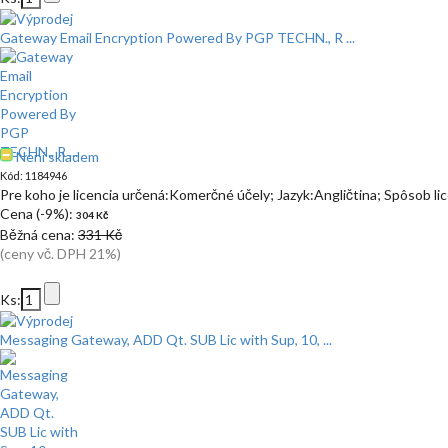
Gateway Email Encryption Powered By PGP TECHN., R ...
Není skladem
Kód: 1184946
Pre koho je licencia určená:Komerčné účely; Jazyk:Angličtina; Spôsob l
Cena (-9%):
304 Kč
Běžná cena:
331 Kč
(ceny vč. DPH 21%)
Ks:
Messaging Gateway, ADD Qt. SUB Lic with Sup, 10, ...