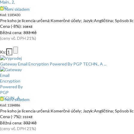
Není skladem
Kód: 1185430
Pre koho je licencia určená:Komerčné účely; Jazyk:Angličtina; Spôsob l
Cena (-8%):
308 Kč
Běžná cena:
333 Kč
(ceny vč. DPH 21%)
Ks:
Gateway Email Encryption Powered By PGP TECHN., A ...
Není skladem
Kód: 1184886
Pre koho je licencia určená:Komerčné účely; Jazyk:Angličtina; Spôsob l
Cena (-7%):
310 Kč
Běžná cena:
332 Kč
(ceny vč. DPH 21%)