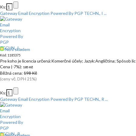
Ks:
Gateway Email Encryption Powered By PGP TECHN., I ...
Není skladem
Kód: 1185375
Pre koho je licencia určená:Komerčné účely; Jazyk:Angličtina; Spôsob l
Cena (-7%):
185 Kč
Běžná cena:
198 Kč
(ceny vč. DPH 21%)
Ks:
Gateway Email Encryption Powered By PGP TECHN., R ...
Není skladem