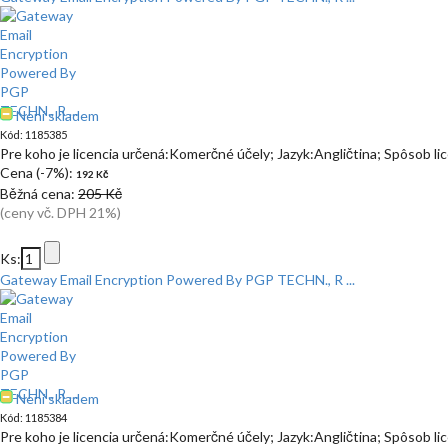
Není skladem
Kód: 1185385
Pre koho je licencia určená:Komerčné účely; Jazyk:Angličtina; Spôsob l
Cena (-7%):
192 Kč
Běžná cena:
205 Kč
(ceny vč. DPH 21%)
Ks:
Gateway Email Encryption Powered By PGP TECHN., R ...
Není skladem
Kód: 1185384
Pre koho je licencia určená:Komerčné účely; Jazyk:Angličtina; Spôsob l