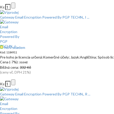
Ks:
Gateway Email Encryption Powered By PGP TECHN., I ...
Není skladem
Kód: 1184911
Pre koho je licencia určená:Komerčné účely; Jazyk:Angličtina; Spôsob l
Cena (-7%):
310 Kč
Běžná cena:
332 Kč
(ceny vč. DPH 21%)
Ks:
Gateway Email Encryption Powered By PGP TECHN., R ...