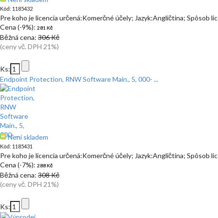
Kód: 1185432
Pre koho je licencia určená:Komerčné účely; Jazyk:Angličtina; Spôsob l
Cena (-9%):
281 Kč
Běžná cena:
306 Kč
(ceny vč. DPH 21%)
Ks:
Endpoint Protection, RNW Software Main., 5, 000- ...
Není skladem
Kód: 1185431
Pre koho je licencia určená:Komerčné účely; Jazyk:Angličtina; Spôsob l
Cena (-7%):
288 Kč
Běžná cena:
308 Kč
(ceny vč. DPH 21%)
Ks: