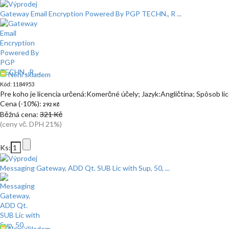
Gateway Email Encryption Powered By PGP TECHN., R ...
Není skladem
Kód: 1184953
Pre koho je licencia určená:Komerčné účely; Jazyk:Angličtina; Spôsob l
Cena (-10%):
292 Kč
Běžná cena:
321 Kč
(ceny vč. DPH 21%)
Ks:
Messaging Gateway, ADD Qt. SUB Lic with Sup, 50, ...
Není skladem