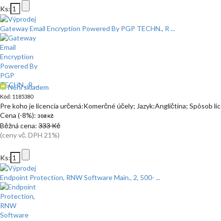
Ks:
Gateway Email Encryption Powered By PGP TECHN., R ...
Není skladem
Kód: 1185380
Pre koho je licencia určená:Komerčné účely; Jazyk:Angličtina; Spôsob l
Cena (-8%):
308 Kč
Běžná cena:
333 Kč
(ceny vč. DPH 21%)
Ks:
Endpoint Protection, RNW Software Main., 2, 500- ...