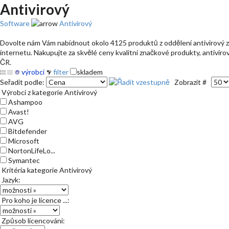
Antivirový
Software
Antivirový
Dovolte nám Vám nabídnout okolo 4125 produktů z oddělení antivirový za 
internetu. Nakupujte za skvělé ceny kvalitní značkové produkty, antivirov
ČR.
výrobci
filter
skladem
Seřadit podle:
Zobrazit #
Výrobci z kategorie Antivirový
Ashampoo
Avast!
AVG
Bitdefender
Microsoft
NortonLifeLo...
Symantec
Kritéria kategorie Antivirový
Jazyk:
Pro koho je licence ...:
Způsob licencování: