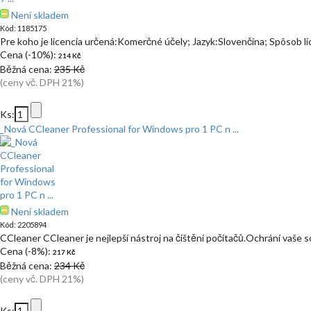
Není skladem
Kód: 1185175
Pre koho je licencia určená:Komerčné účely; Jazyk:Slovenčina; Spôsob l
Cena (-10%):
214 Kč
Běžná cena:
235 Kč
(ceny vč. DPH 21%)
Ks:
_Nová CCleaner Professional for Windows pro 1 PC n ...
Není skladem
Kód: 2205894
CCleaner CCleaner je nejlepší nástroj na čištění počítačů.Ochrání vaše 
Cena (-8%):
217 Kč
Běžná cena:
234 Kč
(ceny vč. DPH 21%)
Ks: