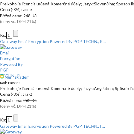
Pre koho je licencia určená:Komerčné účely; Jazyk:Slovenčina; Spôsob l
Cena (-8%):
230 Kč
Běžná cena:
248 Kč
(ceny vč. DPH 21%)
Ks:
Gateway Email Encryption Powered By PGP TECHN., R ...
Není skladem
Kód: 1185382
Pre koho je licencia určená:Komerčné účely; Jazyk:Angličtina; Spôsob l
Cena (-8%):
243 Kč
Běžná cena:
262 Kč
(ceny vč. DPH 21%)
Ks:
Gateway Email Encryption Powered By PGP TECHN., I ...