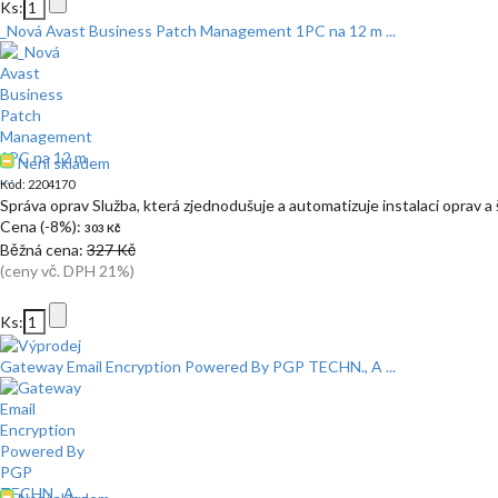
Ks:
_Nová Avast Business Patch Management 1PC na 12 m ...
Není skladem
Kód: 2204170
Správa oprav Služba, která zjednodušuje a automatizuje instalaci oprav a 
Cena (-8%):
303 Kč
Běžná cena:
327 Kč
(ceny vč. DPH 21%)
Ks:
Gateway Email Encryption Powered By PGP TECHN., A ...