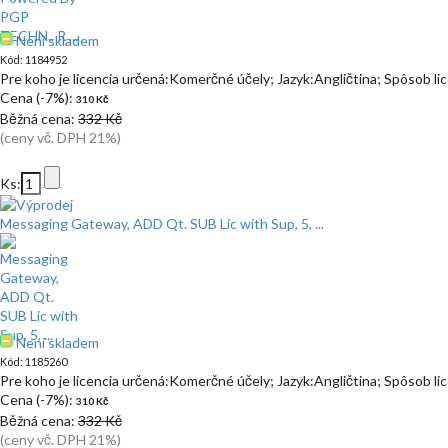
Není skladem
Kód: 1184952
Pre koho je licencia určená:Komerčné účely; Jazyk:Angličtina; Spôsob l
Cena (-7%):
310 Kč
Běžná cena:
332 Kč
(ceny vč. DPH 21%)
Ks:
Messaging Gateway, ADD Qt. SUB Lic with Sup, 5, ...
Není skladem
Kód: 1185260
Pre koho je licencia určená:Komerčné účely; Jazyk:Angličtina; Spôsob l
Cena (-7%):
310 Kč
Běžná cena:
332 Kč
(ceny vč. DPH 21%)