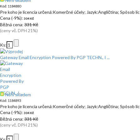
Není skladem
Kód: 1184880
Pre koho je licencia určená:Komerčné účely; Jazyk:Angličtina; Spôsob l
Cena (-9%):
304 Kč
Běžná cena:
331 Kč
(ceny vč. DPH 21%)
Ks:
Gateway Email Encryption Powered By PGP TECHN., I ...
Není skladem
Kód: 1184893
Pre koho je licencia určená:Komerčné účely; Jazyk:Angličtina; Spôsob l
Cena (-9%):
304 Kč
Běžná cena:
331 Kč
(ceny vč. DPH 21%)
Ks: