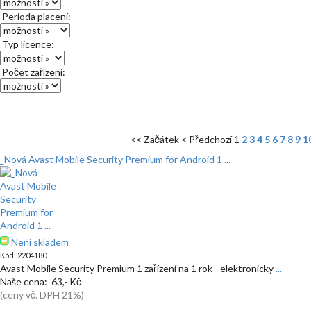
Perioda placení:
Typ licence:
Počet zařízení:
<< Začátek
< Předchozí
1
2
3
4
5
6
7
8
9
1
_Nová Avast Mobile Security Premium for Android 1 ...
Není skladem
Kód: 2204180
Avast Mobile Security Premium 1 zařízení na 1 rok - elektronicky
...
Naše cena: 63,- Kč
(ceny vč. DPH 21%)