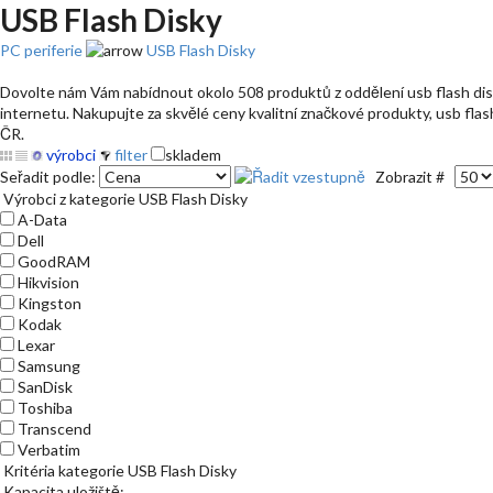
USB Flash Disky
PC periferie
USB Flash Disky
Dovolte nám Vám nabídnout okolo 508 produktů z oddělení usb flash disky 
internetu. Nakupujte za skvělé ceny kvalitní značkové produkty, usb flash
ČR.
výrobci
filter
skladem
Seřadit podle:
Zobrazit #
Výrobci z kategorie USB Flash Disky
A-Data
Dell
GoodRAM
Hikvision
Kingston
Kodak
Lexar
Samsung
SanDisk
Toshiba
Transcend
Verbatim
Kritéria kategorie USB Flash Disky
Kapacita uložiště: