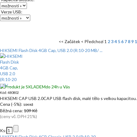
Verze USB:
<< Začátek
< Předchozí
1
2
3
4
5
6
7
8
9
1
HIKSEMI Flash Disk 4GB Cap, USB 2.0 (R:10-20 MB/ ...
do 24h u Vás
Kód: 480802
HIKSEMI CAP USB 2.0CAP USB flash disk, malé tělo s velkou kapacitou.
Cena (-5%):
104 Kč
Běžná cena:
109 Kč
(ceny vč. DPH 21%)
Ks:
HIKSEMI Flash Disk 4GB Classic, USB 2.0 (R:10-20 ...