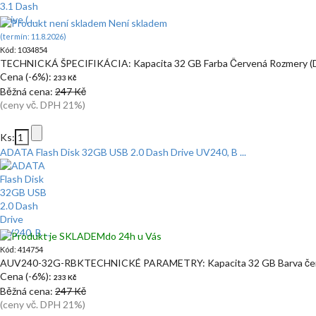
Není skladem
(termín: 11.8.2026)
Kód: 1034854
TECHNICKÁ ŠPECIFIKÁCIA: Kapacita 32 GB Farba Červená Rozmery (D 
Cena (-6%):
233 Kč
Běžná cena:
247 Kč
(ceny vč. DPH 21%)
Ks:
ADATA Flash Disk 32GB USB 2.0 Dash Drive UV240, B ...
do 24h u Vás
Kód: 414754
AUV240-32G-RBKTECHNICKÉ PARAMETRY: Kapacita 32 GB Barva čern
Cena (-6%):
233 Kč
Běžná cena:
247 Kč
(ceny vč. DPH 21%)