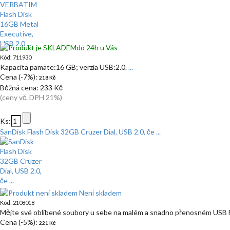
do 24h u Vás
Kód: 711930
Kapacita pamäte:16 GB; verzia USB:2.0.
...
Cena (-7%):
218 Kč
Běžná cena:
233 Kč
(ceny vč. DPH 21%)
Ks:
SanDisk Flash Disk 32GB Cruzer Dial, USB 2.0, če ...
Není skladem
Kód: 2108018
Mějte své oblíbené soubory u sebe na malém a snadno přenosném USB Fl
Cena (-5%):
221 Kč