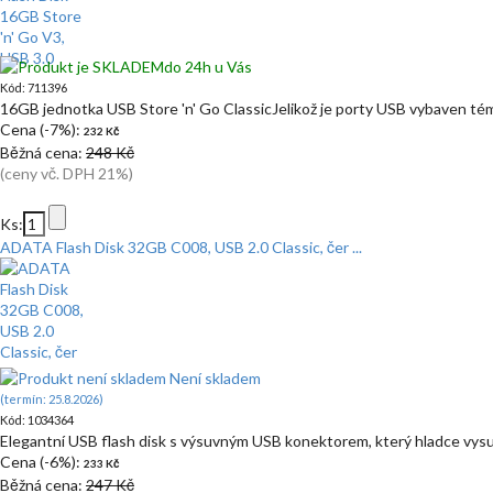
do 24h u Vás
Kód: 711396
16GB jednotka USB Store 'n' Go ClassicJelikož je porty USB vybaven té
Cena (-7%):
232 Kč
Běžná cena:
248 Kč
(ceny vč. DPH 21%)
Ks:
ADATA Flash Disk 32GB C008, USB 2.0 Classic, čer ...
Není skladem
(termín: 25.8.2026)
Kód: 1034364
Elegantní USB flash disk s výsuvným USB konektorem, který hladce vysu
Cena (-6%):
233 Kč
Běžná cena:
247 Kč