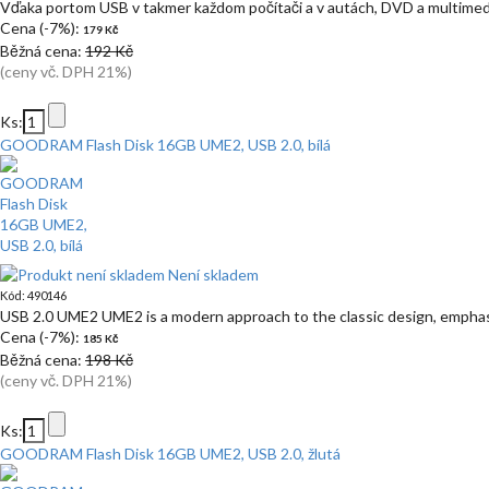
Vďaka portom USB v takmer každom počítači a v autách, DVD a multime
Cena (-7%):
179 Kč
Běžná cena:
192 Kč
(ceny vč. DPH 21%)
Ks:
GOODRAM Flash Disk 16GB UME2, USB 2.0, bílá
Není skladem
Kód: 490146
USB 2.0 UME2 UME2 is a modern approach to the classic design, emphas
Cena (-7%):
185 Kč
Běžná cena:
198 Kč
(ceny vč. DPH 21%)
Ks:
GOODRAM Flash Disk 16GB UME2, USB 2.0, žlutá