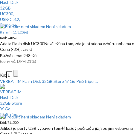
Není skladem
(termín: 11.8.2026)
Kód: 748573
Adata Flash disk UC300Nezáleží na tom, zda je otočena vzhůru nohama 
Cena (-8%):
230 Kč
Běžná cena:
248 Kč
(ceny vč. DPH 21%)
Ks:
VERBATIM Flash Disk 32GB Store 'n' Go PinStripe, ...
Není skladem
Kód: 711500
Jelikož je porty USB vybaven téměř každý počítač a již jsou jimi vybavena
Cena (-7%):