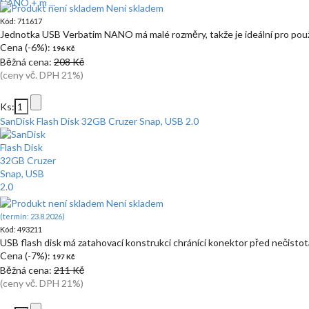
Není skladem
Kód: 711617
Jednotka USB Verbatim NANO má malé rozměry, takže je ideální pro použ
Cena (-6%):
196 Kč
Běžná cena:
208 Kč
(ceny vč. DPH 21%)
Ks:
SanDisk Flash Disk 32GB Cruzer Snap, USB 2.0
Není skladem
(termín: 23.8.2026)
Kód: 493211
USB flash disk má zatahovací konstrukci chránící konektor před nečisto
Cena (-7%):
197 Kč
Běžná cena:
211 Kč
(ceny vč. DPH 21%)