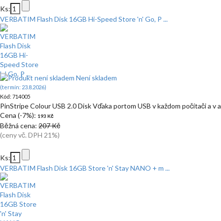
Ks:
VERBATIM Flash Disk 16GB Hi-Speed Store 'n' Go, P ...
Není skladem
(termín: 23.8.2026)
Kód: 714005
PinStripe Colour USB 2.0 Disk Vďaka portom USB v každom počítači a v 
Cena (-7%):
193 Kč
Běžná cena:
207 Kč
(ceny vč. DPH 21%)
Ks:
VERBATIM Flash Disk 16GB Store 'n' Stay NANO + m ...