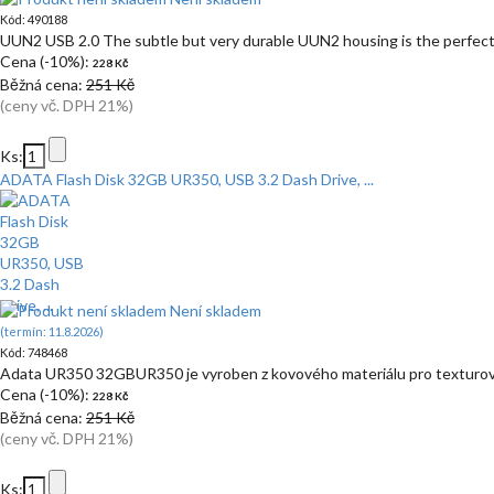
Kód: 490188
UUN2 USB 2.0 The subtle but very durable UUN2 housing is the perfect
Cena (-10%):
228 Kč
Běžná cena:
251 Kč
(ceny vč. DPH 21%)
Ks:
ADATA Flash Disk 32GB UR350, USB 3.2 Dash Drive, ...
Není skladem
(termín: 11.8.2026)
Kód: 748468
Adata UR350 32GBUR350 je vyroben z kovového materiálu pro texturov
Cena (-10%):
228 Kč
Běžná cena:
251 Kč
(ceny vč. DPH 21%)
Ks: