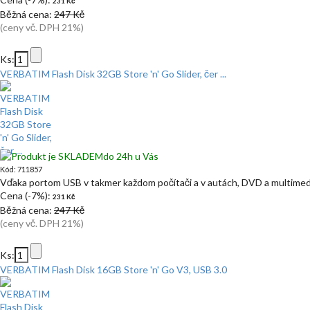
231 Kč
Běžná cena:
247 Kč
(ceny vč. DPH 21%)
Ks:
VERBATIM Flash Disk 32GB Store 'n' Go Slider, čer ...
do 24h u Vás
Kód: 711857
Vďaka portom USB v takmer každom počítači a v autách, DVD a multime
Cena (-7%):
231 Kč
Běžná cena:
247 Kč
(ceny vč. DPH 21%)
Ks:
VERBATIM Flash Disk 16GB Store 'n' Go V3, USB 3.0