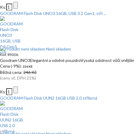
Ks:
GOODRAM Flash Disk UNO3 16GB, USB 3.2 Gen1, stří ...
Není skladem
Kód: 490336
Goodram UNO3Elegantní a odolné pouzdroVysoká odolnost vůči vnější
Cena (-9%):
226 Kč
Běžná cena:
246 Kč
(ceny vč. DPH 21%)
Ks:
GOODRAM Flash Disk UUN2 16GB USB 2.0 stříbrná
Není skladem