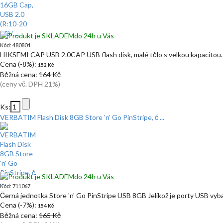
do 24h u Vás
Kód: 480804
HIKSEMI CAP USB 2.0CAP USB flash disk, malé tělo s velkou kapacitou.
Cena (-8%):
152 Kč
Běžná cena:
164 Kč
(ceny vč. DPH 21%)
Ks:
VERBATIM Flash Disk 8GB Store 'n' Go PinStripe, č ...
do 24h u Vás
Kód: 711067
Černá jednotka Store 'n' Go PinStripe USB 8GB Jelikož je porty USB vy
Cena (-7%):
154 Kč
Běžná cena:
165 Kč