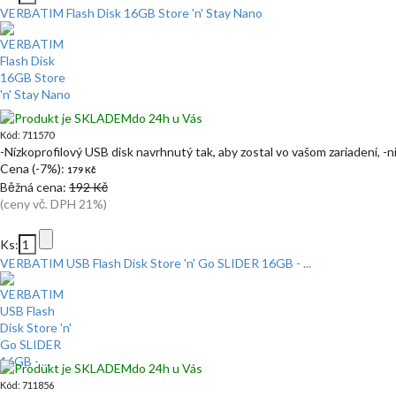
VERBATIM Flash Disk 16GB Store 'n' Stay Nano
do 24h u Vás
Kód: 711570
-Nízkoprofilový USB disk navrhnutý tak, aby zostal vo vašom zariadení, -ni
Cena (-7%):
179 Kč
Běžná cena:
192 Kč
(ceny vč. DPH 21%)
Ks:
VERBATIM USB Flash Disk Store 'n' Go SLIDER 16GB - ...
do 24h u Vás
Kód: 711856