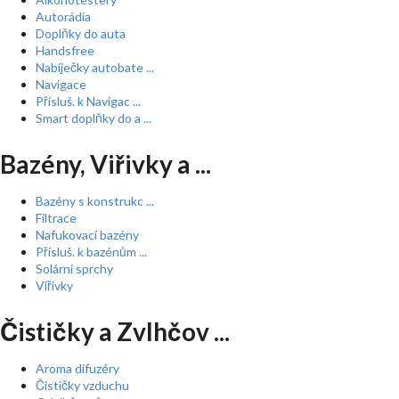
Autorádia
Doplňky do auta
Handsfree
Nabíječky autobate ...
Navigace
Přísluš. k Navigac ...
Smart doplňky do a ...
Bazény, Viřivky a ...
Bazény s konstrukc ...
Filtrace
Nafukovací bazény
Přísluš. k bazénům ...
Solární sprchy
Vířivky
Čističky a Zvlhčov ...
Aroma difuzéry
Čističky vzduchu