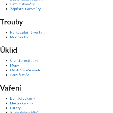
Pažní tlakoměry
Zápěstní tlakoměry
Trouby
Horkovzdušné vesta ...
Mini trouby
Úklid
Čistící prostředky
Mopy
Odstrňovače žmolků
Parní čističe
Vaření
Domácí pekárny
Elektrické grily
Fritézy
Kuchyňské náčiní