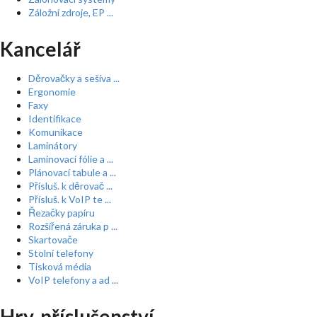
Záložní zdroje, EP ...
Kancelář
Děrovačky a sešíva ...
Ergonomie
Faxy
Identifikace
Komunikace
Laminátory
Laminovací fólie a ...
Plánovací tabule a ...
Přísluš. k děrovač ...
Přísluš. k VoIP te ...
Řezačky papíru
Rozšířená záruka p ...
Skartovače
Stolní telefony
Tisková média
VoIP telefony a ad ...
Hry, příslušenství