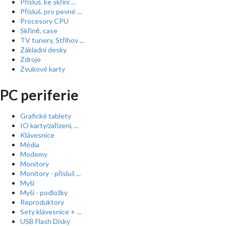
Přísluš. ke skříní ...
Přísluš. pro pevné ...
Procesory CPU
Skříně, case
TV tunery, Střihov ...
Základní desky
Zdroje
Zvukové karty
PC periferie
Grafické tablety
IO karty/zařízení, ...
Klávesnice
Média
Modemy
Monitory
Monitory - přísluš ...
Myši
Myši - podložky
Reproduktory
Sety klávesnice + ...
USB Flash Disky