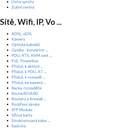
Ústní sprchy
Zubní centra
Sítě, Wifi, IP, Vo ...
ADSL, xDSL
Kamery
Optická kabeláž
Optika - konvertor ...
PDU, ATS, KVM swit ...
PoE, Powerline
Přísluš. k aktivní ...
Přísluš. k PDU, AT ...
Přísluš. k rozvadě ...
Přísluš. ke kamerá ...
Racky, rozvaděče
RouterBOARD
Routery a firewall ...
Rozšíření záruky
SFP Moduly
Síťové karty
Strukturovaná kabe ...
Switche