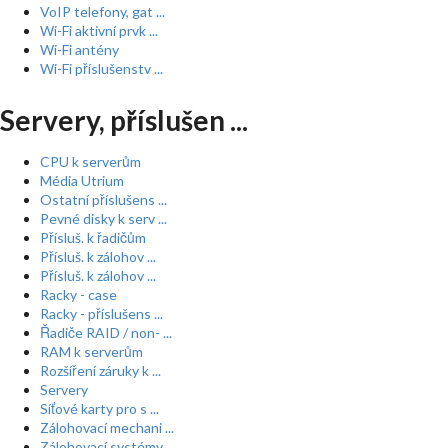
VoIP telefony, gat ...
Wi-Fi aktivní prvk ...
Wi-Fi antény
Wi-Fi příslušenstv ...
Servery, příslušen ...
CPU k serverům
Média Utrium
Ostatní příslušens ...
Pevné disky k serv ...
Přísluš. k řadičům
Přísluš. k zálohov ...
Přísluš. k zálohov ...
Racky - case
Racky - příslušens ...
Řadiče RAID / non- ...
RAM k serverům
Rozšíření záruky k ...
Servery
Síťové karty pro s ...
Zálohovací mechani ...
Zálohovací systémy