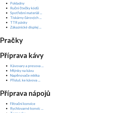
Pokladny
Ruční čtečky kódů
Spotřební materiál ...
Tiskárny čárových ...
TTR pásky
Zákaznické displej ...
Pračky
Příprava kávy
Kávovary a presova ...
Mlýnky na kávu
Napěnovače mléka
Přísluš. ke kávova ...
Příprava nápojů
Filtrační konvice
Rychlovarné konvic ...