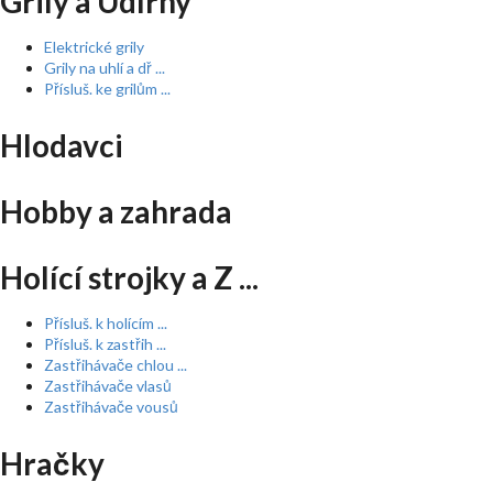
Grily a Udírny
Elektrické grily
Grily na uhlí a dř ...
Přísluš. ke grilům ...
Hlodavci
Hobby a zahrada
Holící strojky a Z ...
Přísluš. k holícím ...
Přísluš. k zastřih ...
Zastřihávače chlou ...
Zastřihávače vlasů
Zastřihávače vousů
Hračky