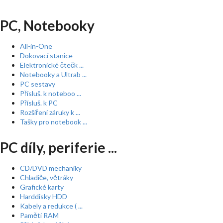
PC, Notebooky
All-in-One
Dokovací stanice
Elektronické čtečk ...
Notebooky a Ultrab ...
PC sestavy
Přísluš. k noteboo ...
Přísluš. k PC
Rozšíření záruky k ...
Tašky pro notebook ...
PC díly, periferie ...
CD/DVD mechaniky
Chladiče, větráky
Grafické karty
Harddisky HDD
Kabely a redukce ( ...
Paměti RAM