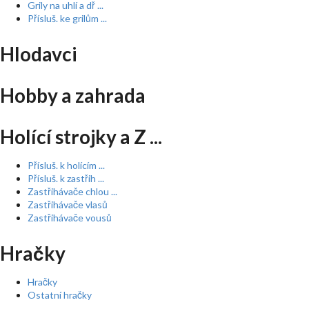
Grily na uhlí a dř ...
Přísluš. ke grilům ...
Hlodavci
Hobby a zahrada
Holící strojky a Z ...
Přísluš. k holícím ...
Přísluš. k zastřih ...
Zastřihávače chlou ...
Zastřihávače vlasů
Zastřihávače vousů
Hračky
Hračky
Ostatní hračky