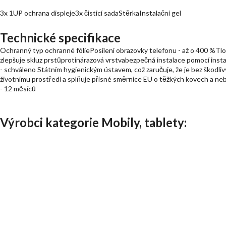
3x 1UP ochrana displeje3x čisticí sadaStěrkaInstalační gel
Technické specifikace
Ochranný typ ochranné fóliePosílení obrazovky telefonu - až o 400 %Tlo
zlepšuje skluz prstůprotinárazová vrstvabezpečná instalace pomocí inst
- schváleno Státním hygienickým ústavem, což zaručuje, že je bez škodliv
životnímu prostředí a splňuje přísné směrnice EU o těžkých kovech a ne
- 12 měsíců
Výrobci kategorie Mobily, tablety: