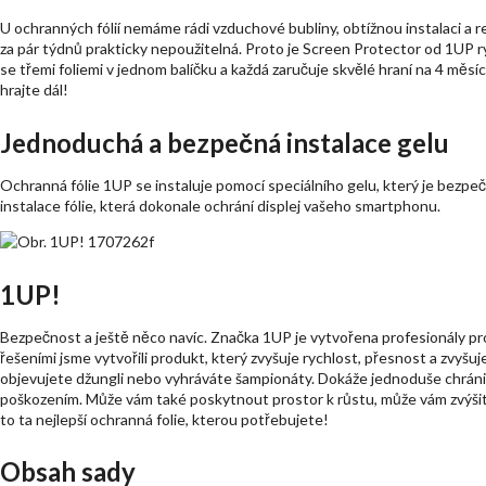
U ochranných fólií nemáme rádi vzduchové bubliny, obtížnou instalaci a re
za pár týdnů prakticky nepoužitelná. Proto je Screen Protector od 1UP r
se třemi foliemi v jednom balíčku a každá zaručuje skvělé hraní na 4 měsí
hrajte dál!
Jednoduchá a bezpečná instalace gelu
Ochranná fólie 1UP se instaluje pomocí speciálního gelu, který je bezpeč
instalace fólie, která dokonale ochrání displej vašeho smartphonu.
1UP!
Bezpečnost a ještě něco navíc. Značka 1UP je vytvořena profesionály pr
řešeními jsme vytvořili produkt, který zvyšuje rychlost, přesnost a zvyšuje
objevujete džungli nebo vyhráváte šampionáty. Dokáže jednoduše chráni
poškozením. Může vám také poskytnout prostor k růstu, může vám zvýšit na
to ta nejlepší ochranná folie, kterou potřebujete!
Obsah sady