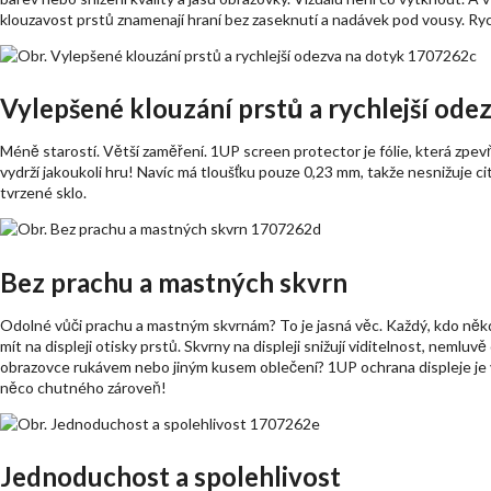
klouzavost prstů znamenají hraní bez zaseknutí a nadávek pod vousy. Ryc
Vylepšené klouzání prstů a rychlejší ode
Méně starostí. Větší zaměření. 1UP screen protector je fólie, která zpe
vydrží jakoukoli hru! Navíc má tloušťku pouze 0,23 mm, takže nesnižuje cit
tvrzené sklo.
Bez prachu a mastných skvrn
Odolné vůči prachu a mastným skvrnám? To je jasná věc. Každý, kdo někdy
mít na displeji otisky prstů. Skvrny na displeji snižují viditelnost, nemluv
obrazovce rukávem nebo jiným kusem oblečení? 1UP ochrana displeje je vša
něco chutného zároveň!
Jednoduchost a spolehlivost