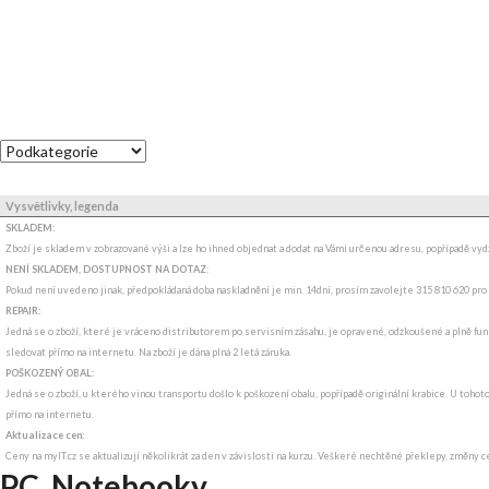
Vysvětlivky, legenda
SKLADEM:
Zboží je skladem v zobrazované výši a lze ho ihned objednat a dodat na Vámi určenou adresu, popřípadě v
NENÍ SKLADEM, DOSTUPNOST NA DOTAZ
:
Pokud není uvedeno jinak, předpokládaná doba naskladnění je min. 14dní, prosím zavolejte 315 810 620 pro
REPAIR:
Jedná se o zboží, které je vráceno distributorem po servisním zásahu, je opravené, odzkoušené a plně funk
sledovat přímo na internetu. Na zboží je dána plná 2 letá záruka.
POŠKOZENÝ OBAL:
Jedná se o zboží, u kterého vinou transportu došlo k poškození obalu, popřípadě originální krabice. U tohot
přímo na internetu.
Aktualizace cen:
Ceny na myIT.cz se aktualizují několikrát za den v závislosti na kurzu. Veškeré nechtěné překlepy, změny c
PC, Notebooky