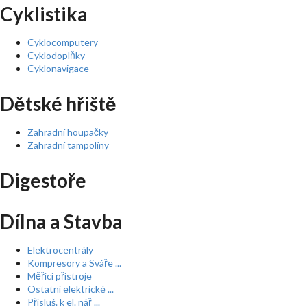
Cyklistika
Cyklocomputery
Cyklodoplňky
Cyklonavigace
Dětské hřiště
Zahradní houpačky
Zahradní tampolíny
Digestoře
Dílna a Stavba
Elektrocentrály
Kompresory a Sváře ...
Měřící přístroje
Ostatní elektrické ...
Přísluš. k el. nář ...