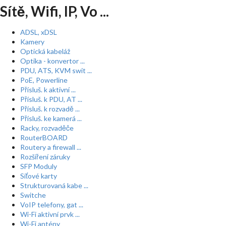
Sítě, Wifi, IP, Vo ...
ADSL, xDSL
Kamery
Optická kabeláž
Optika - konvertor ...
PDU, ATS, KVM swit ...
PoE, Powerline
Přísluš. k aktivní ...
Přísluš. k PDU, AT ...
Přísluš. k rozvadě ...
Přísluš. ke kamerá ...
Racky, rozvaděče
RouterBOARD
Routery a firewall ...
Rozšíření záruky
SFP Moduly
Síťové karty
Strukturovaná kabe ...
Switche
VoIP telefony, gat ...
Wi-Fi aktivní prvk ...
Wi-Fi antény