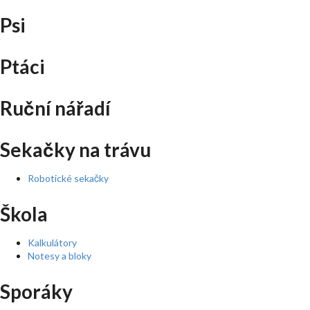
Psi
Ptáci
Ruční nářadí
Sekačky na trávu
Robotické sekačky
Škola
Kalkulátory
Notesy a bloky
Sporáky