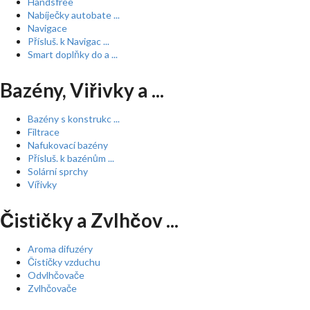
Handsfree
Nabíječky autobate ...
Navigace
Přísluš. k Navigac ...
Smart doplňky do a ...
Bazény, Viřivky a ...
Bazény s konstrukc ...
Filtrace
Nafukovací bazény
Přísluš. k bazénům ...
Solární sprchy
Vířivky
Čističky a Zvlhčov ...
Aroma difuzéry
Čističky vzduchu
Odvlhčovače
Zvlhčovače