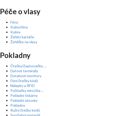
Péče o vlasy
Fény
Kulmofény
Kulmy
Žehlící kartáče
Žehličky na vlasy
Pokladny
Čtečky/Zapisovačky ...
Datové terminály
Dotykové monitory
Fixní čtečky kódů
Nálepky a RFID
Počítačky mincí/ba ...
Pokladní tiskárny
Pokladní zásuvky
Pokladny
Ruční čtečky kódů
Spotřební materiál ...