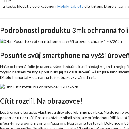
TIP:
Zkuste hledat v celé kategorii
Mobily, tablety
dle kriterií, které si sami
Podrobnosti produktu 3mk ochranná fol
Posuňte svůj smartphone na vyšší úrove
Naše ochranná fólie je určena všem hráčům, kteří hledají nejen tu nejlep
zvýšilo nadšení ze hry a posunulo jej na další úroveň. Ať už jste fanouš
Diablo Immortal – ochranná folie obrazovky vám dá víc.
Cítit rozdíl. Na obrazovce!
Lepší organoleptické vlastnosti díky oleofobnímu povlaku. Nejde jen o och
pozornosti nestačí. Proto nabízíme nikoli sklo, ale průhlednou fólii, která 
přesněji ve srovnání s jinými řešeními, která jsme testovali. Dokonce může
barev nebo snížení kvality a jasu obrazovky. Vizuálu není co vytknout. A