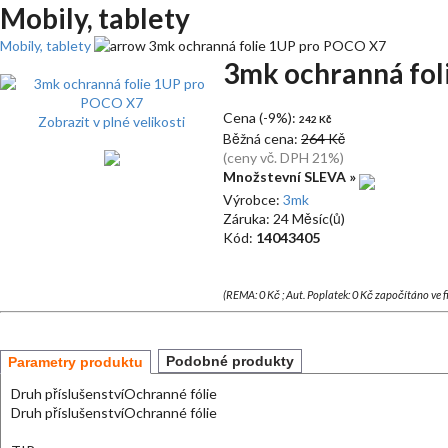
Mobily, tablety
Mobily, tablety
3mk ochranná folie 1UP pro POCO X7
3mk ochranná fol
Cena (-9%):
Zobrazit v plné velikosti
242 Kč
Běžná cena:
264 Kč
(ceny vč. DPH 21%)
Množstevní SLEVA »
Výrobce:
3mk
Záruka: 24 Měsíc(ů)
Kód:
14043405
(REMA: 0 Kč ; Aut. Poplatek: 0 Kč započítáno ve 
Podobné produkty
Parametry produktu
Druh příslušenství
Ochranné fólie
Druh příslušenství
Ochranné fólie