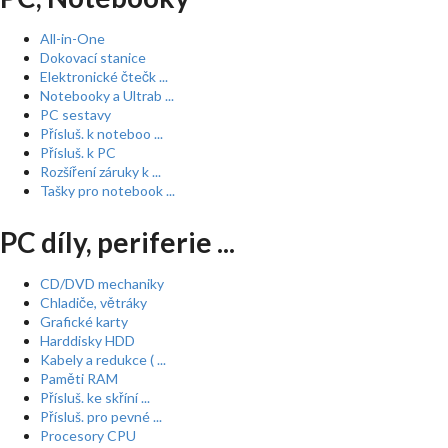
All-in-One
Dokovací stanice
Elektronické čtečk ...
Notebooky a Ultrab ...
PC sestavy
Přísluš. k noteboo ...
Přísluš. k PC
Rozšíření záruky k ...
Tašky pro notebook ...
PC díly, periferie ...
CD/DVD mechaniky
Chladiče, větráky
Grafické karty
Harddisky HDD
Kabely a redukce ( ...
Paměti RAM
Přísluš. ke skříní ...
Přísluš. pro pevné ...
Procesory CPU