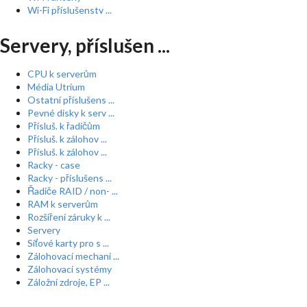
Wi-Fi příslušenstv ...
Servery, příslušen ...
CPU k serverům
Média Utrium
Ostatní příslušens ...
Pevné disky k serv ...
Přísluš. k řadičům
Přísluš. k zálohov ...
Přísluš. k zálohov ...
Racky - case
Racky - příslušens ...
Řadiče RAID / non- ...
RAM k serverům
Rozšíření záruky k ...
Servery
Síťové karty pro s ...
Zálohovací mechani ...
Zálohovací systémy
Záložní zdroje, EP ...