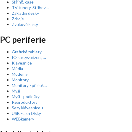
Skříně, case
TV tunery, Střihov ...
Základní desky
Zdroje
Zvukové karty
PC periferie
Grafické tablety
IO karty/zařízení, ...
Klávesnice
Média
Modemy
Monitory
Monitory - přísluš ...
Myši
Myši - podložky
Reproduktory
Sety klávesnice + ...
USB Flash Disky
WEBkamery