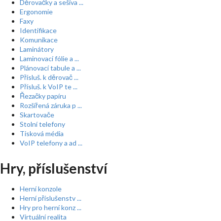
Děrovačky a sešíva ...
Ergonomie
Faxy
Identifikace
Komunikace
Laminátory
Laminovací fólie a ...
Plánovací tabule a ...
Přísluš. k děrovač ...
Přísluš. k VoIP te ...
Řezačky papíru
Rozšířená záruka p ...
Skartovače
Stolní telefony
Tisková média
VoIP telefony a ad ...
Hry, příslušenství
Herní konzole
Herní příslušenstv ...
Hry pro herní konz ...
Virtuální realita