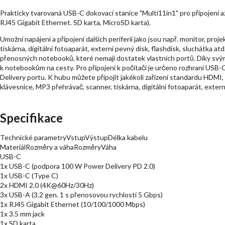
Prakticky tvarovaná USB-C dokovací stanice "Multi11in1" pro připojení až
RJ45 Gigabit Ethernet. SD karta, MicroSD karta).
Umožní napájení a připojení dalších periferií jako jsou např. monitor, proj
tiskárna, digitální fotoaparát, externí pevný disk, flashdisk, sluchátka a
přenosných notebooků, které nemají dostatek vlastních portů. Díky svý
k notebookům na cesty. Pro připojení k počítači je určeno rozhraní US
Delivery portu. K hubu můžete připojit jakékoli zařízení standardu HDMI,
klávesnice, MP3 přehrávač, scanner, tiskárna, digitální fotoaparát, extern
Specifikace
Technické parametryVstupVýstupDélka kabelu
MateriálRozměry a váhaRozměryVáha
USB-C
1x USB-C (podpora 100 W Power Delivery PD 2.0)
1x USB-C (Type C)
2x HDMI 2.0 (4K@60Hz/30Hz)
3x USB-A (3.2 gen. 1 s přenosovou rychlostí 5 Gbps)
1x RJ45 Gigabit Ethernet (10/100/1000 Mbps)
1x 3.5 mm jack
1x SD karta