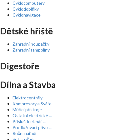
Cyklocomputery
Cyklodoplňky
Cyklonavigace
Dětské hřiště
Zahradní houpačky
Zahradní tampolíny
Digestoře
Dílna a Stavba
Elektrocentrály
Kompresory a Sváře ...
Měřící přístroje
Ostatní elektrické ...
Přísluš. k el. nář ...
Prodlužovací přívo ...
Ruční nářadí
Sety nářadí