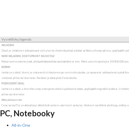
Vysvětlivky, legenda
SKLADEM:
Zboží je skladem v zobrazované výši a lze ho ihned objednat a dodat na Vámi určenou adresu, popřípadě v
NENÍ SKLADEM, DOSTUPNOST NA DOTAZ
:
Pokud není uvedeno jinak, předpokládaná doba naskladnění je min. 14dní, prosím zavolejte 315 810 620 pro
REPAIR:
Jedná se o zboží, které je vráceno distributorem po servisním zásahu, je opravené, odzkoušené a plně funk
sledovat přímo na internetu. Na zboží je dána plná 2 letá záruka.
POŠKOZENÝ OBAL:
Jedná se o zboží, u kterého vinou transportu došlo k poškození obalu, popřípadě originální krabice. U tohot
přímo na internetu.
Aktualizace cen:
Ceny na myIT.cz se aktualizují několikrát za den v závislosti na kurzu. Veškeré nechtěné překlepy, změny c
PC, Notebooky
All-in-One