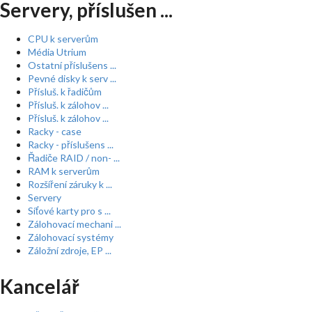
Servery, příslušen ...
CPU k serverům
Média Utrium
Ostatní příslušens ...
Pevné disky k serv ...
Přísluš. k řadičům
Přísluš. k zálohov ...
Přísluš. k zálohov ...
Racky - case
Racky - příslušens ...
Řadiče RAID / non- ...
RAM k serverům
Rozšíření záruky k ...
Servery
Síťové karty pro s ...
Zálohovací mechani ...
Zálohovací systémy
Záložní zdroje, EP ...
Kancelář