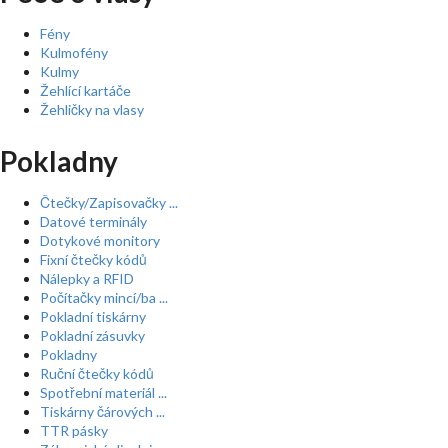
Fény
Kulmofény
Kulmy
Žehlící kartáče
Žehličky na vlasy
Pokladny
Čtečky/Zapisovačky ...
Datové terminály
Dotykové monitory
Fixní čtečky kódů
Nálepky a RFID
Počítačky mincí/ba ...
Pokladní tiskárny
Pokladní zásuvky
Pokladny
Ruční čtečky kódů
Spotřební materiál ...
Tiskárny čárových ...
TTR pásky