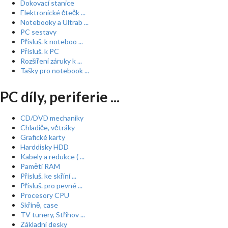
Dokovací stanice
Elektronické čtečk ...
Notebooky a Ultrab ...
PC sestavy
Přísluš. k noteboo ...
Přísluš. k PC
Rozšíření záruky k ...
Tašky pro notebook ...
PC díly, periferie ...
CD/DVD mechaniky
Chladiče, větráky
Grafické karty
Harddisky HDD
Kabely a redukce ( ...
Paměti RAM
Přísluš. ke skříní ...
Přísluš. pro pevné ...
Procesory CPU
Skříně, case
TV tunery, Střihov ...
Základní desky