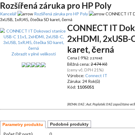
Rozšířená záruka pro HP Poly
Kancelář
Rozšířená záruka pro HP Poly
CONNECT IT Dok
3xUSB, 1xRJ45, čtečka SD karet, černá
CONNECT IT Doko
2xHDMI, 2xUSB-C,
karet, černá
Zobrazit v plné velikosti
Cena (-9%):
2 270 Kč
Běžná cena:
2 474 Kč
(ceny vč. DPH 21%)
Výrobce:
Connect IT
Záruka: 24 Rok(ů)
Kód:
1105051
(REMA: 0 Kč ; Aut. Poplatek: 0 Kč započítáno ve 
Podobné produkty
Parametry produktu
Počet DP portů
0