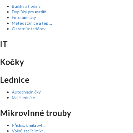
Budíky a hodiny
Doplňky pro mazlíč ...
Fotorámečky
Meteostanice a tep ...
Ostatní interiérov ...
IT
Kočky
Lednice
Autochladničky
Malé lednice
Mikrovlnné trouby
Přísluš. k mikrovl ...
Volně stojící mikr ...