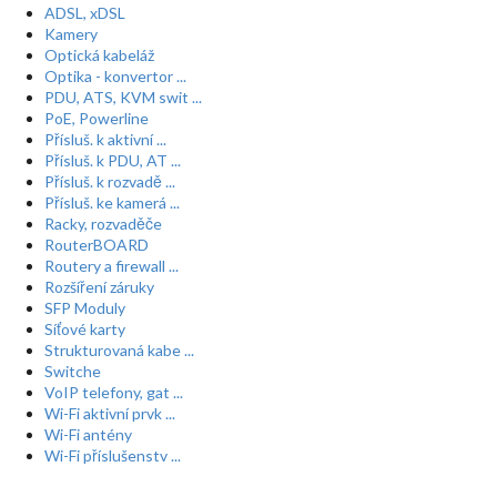
ADSL, xDSL
Kamery
Optická kabeláž
Optika - konvertor ...
PDU, ATS, KVM swit ...
PoE, Powerline
Přísluš. k aktivní ...
Přísluš. k PDU, AT ...
Přísluš. k rozvadě ...
Přísluš. ke kamerá ...
Racky, rozvaděče
RouterBOARD
Routery a firewall ...
Rozšíření záruky
SFP Moduly
Síťové karty
Strukturovaná kabe ...
Switche
VoIP telefony, gat ...
Wi-Fi aktivní prvk ...
Wi-Fi antény
Wi-Fi příslušenstv ...