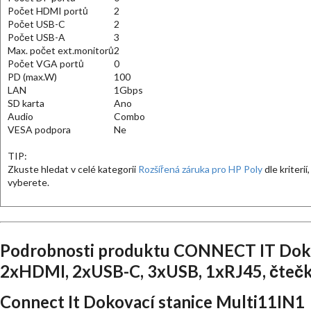
Počet HDMI portů
2
Počet USB-C
2
Počet USB-A
3
Max. počet ext.monitorů
2
Počet VGA portů
0
PD (max.W)
100
LAN
1Gbps
SD karta
Ano
Audio
Combo
VESA podpora
Ne
TIP:
Zkuste hledat v celé kategorii
Rozšířená záruka pro HP Poly
dle kriterií
vyberete.
Podrobnosti produktu CONNECT IT Doko
2xHDMI, 2xUSB-C, 3xUSB, 1xRJ45, čtečka
Connect It Dokovací stanice Multi11IN1