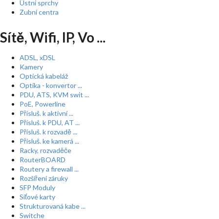
Ústní sprchy
Zubní centra
Sítě, Wifi, IP, Vo ...
ADSL, xDSL
Kamery
Optická kabeláž
Optika - konvertor ...
PDU, ATS, KVM swit ...
PoE, Powerline
Přísluš. k aktivní ...
Přísluš. k PDU, AT ...
Přísluš. k rozvadě ...
Přísluš. ke kamerá ...
Racky, rozvaděče
RouterBOARD
Routery a firewall ...
Rozšíření záruky
SFP Moduly
Síťové karty
Strukturovaná kabe ...
Switche