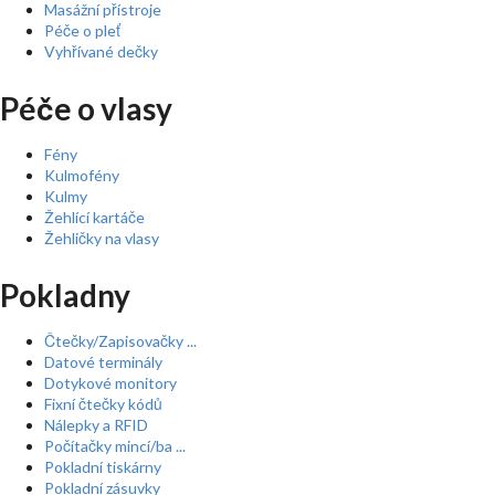
Masážní přístroje
Péče o pleť
Vyhřívané dečky
Péče o vlasy
Fény
Kulmofény
Kulmy
Žehlící kartáče
Žehličky na vlasy
Pokladny
Čtečky/Zapisovačky ...
Datové terminály
Dotykové monitory
Fixní čtečky kódů
Nálepky a RFID
Počítačky mincí/ba ...
Pokladní tiskárny
Pokladní zásuvky