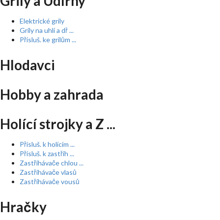
Grily a Udírny
Elektrické grily
Grily na uhlí a dř ...
Přísluš. ke grilům ...
Hlodavci
Hobby a zahrada
Holící strojky a Z ...
Přísluš. k holícím ...
Přísluš. k zastřih ...
Zastřihávače chlou ...
Zastřihávače vlasů
Zastřihávače vousů
Hračky