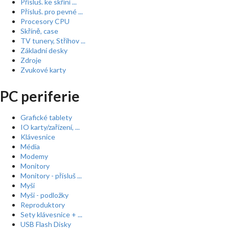
Přísluš. ke skříní ...
Přísluš. pro pevné ...
Procesory CPU
Skříně, case
TV tunery, Střihov ...
Základní desky
Zdroje
Zvukové karty
PC periferie
Grafické tablety
IO karty/zařízení, ...
Klávesnice
Média
Modemy
Monitory
Monitory - přísluš ...
Myši
Myši - podložky
Reproduktory
Sety klávesnice + ...
USB Flash Disky