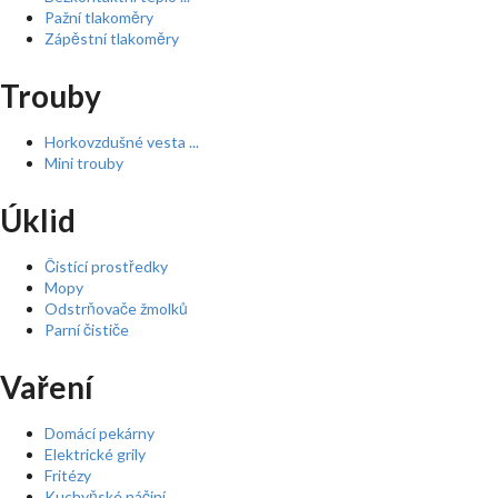
Pažní tlakoměry
Zápěstní tlakoměry
Trouby
Horkovzdušné vesta ...
Mini trouby
Úklid
Čistící prostředky
Mopy
Odstrňovače žmolků
Parní čističe
Vaření
Domácí pekárny
Elektrické grily
Fritézy
Kuchyňské náčiní