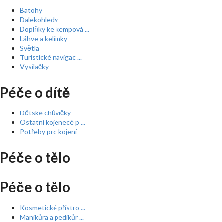
Batohy
Dalekohledy
Doplňky ke kempová ...
Láhve a kelímky
Světla
Turistické navigac ...
Vysílačky
Péče o dítě
Dětské chůvičky
Ostatní kojenecé p ...
Potřeby pro kojení
Péče o tělo
Péče o tělo
Kosmetické přístro ...
Manikůra a pedikůr ...