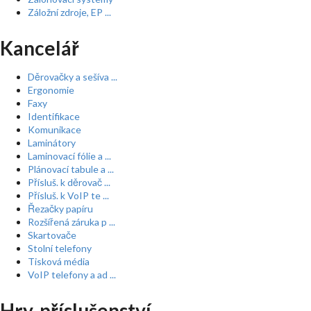
Záložní zdroje, EP ...
Kancelář
Děrovačky a sešíva ...
Ergonomie
Faxy
Identifikace
Komunikace
Laminátory
Laminovací fólie a ...
Plánovací tabule a ...
Přísluš. k děrovač ...
Přísluš. k VoIP te ...
Řezačky papíru
Rozšířená záruka p ...
Skartovače
Stolní telefony
Tisková média
VoIP telefony a ad ...
Hry, příslušenství