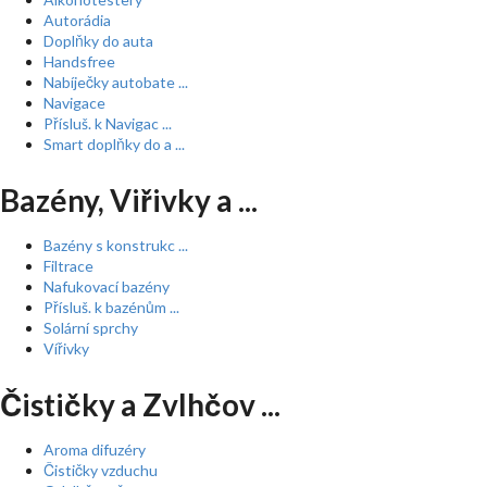
Autorádia
Doplňky do auta
Handsfree
Nabíječky autobate ...
Navigace
Přísluš. k Navigac ...
Smart doplňky do a ...
Bazény, Viřivky a ...
Bazény s konstrukc ...
Filtrace
Nafukovací bazény
Přísluš. k bazénům ...
Solární sprchy
Vířivky
Čističky a Zvlhčov ...
Aroma difuzéry
Čističky vzduchu