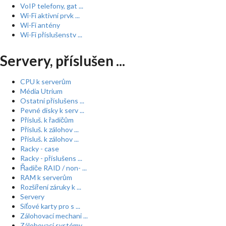
VoIP telefony, gat ...
Wi-Fi aktivní prvk ...
Wi-Fi antény
Wi-Fi příslušenstv ...
Servery, příslušen ...
CPU k serverům
Média Utrium
Ostatní příslušens ...
Pevné disky k serv ...
Přísluš. k řadičům
Přísluš. k zálohov ...
Přísluš. k zálohov ...
Racky - case
Racky - příslušens ...
Řadiče RAID / non- ...
RAM k serverům
Rozšíření záruky k ...
Servery
Síťové karty pro s ...
Zálohovací mechani ...
Zálohovací systémy