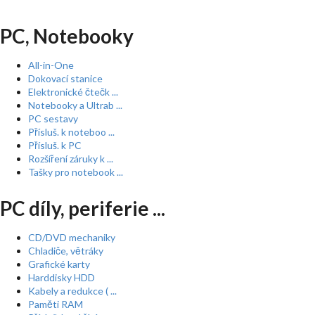
PC, Notebooky
All-in-One
Dokovací stanice
Elektronické čtečk ...
Notebooky a Ultrab ...
PC sestavy
Přísluš. k noteboo ...
Přísluš. k PC
Rozšíření záruky k ...
Tašky pro notebook ...
PC díly, periferie ...
CD/DVD mechaniky
Chladiče, větráky
Grafické karty
Harddisky HDD
Kabely a redukce ( ...
Paměti RAM