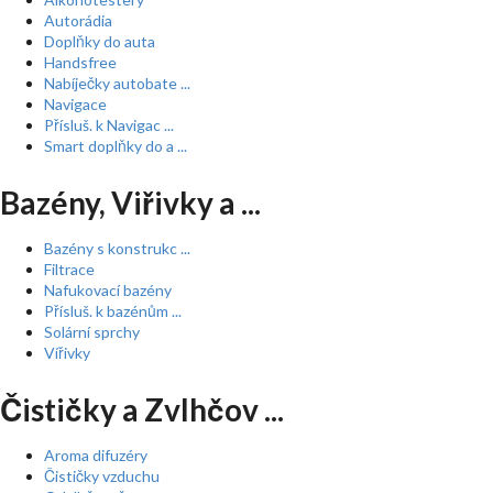
Autorádia
Doplňky do auta
Handsfree
Nabíječky autobate ...
Navigace
Přísluš. k Navigac ...
Smart doplňky do a ...
Bazény, Viřivky a ...
Bazény s konstrukc ...
Filtrace
Nafukovací bazény
Přísluš. k bazénům ...
Solární sprchy
Vířivky
Čističky a Zvlhčov ...
Aroma difuzéry
Čističky vzduchu