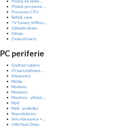
Přísluš. ke skříní ...
Přísluš. pro pevné ...
Procesory CPU
Skříně, case
TV tunery, Střihov ...
Základní desky
Zdroje
Zvukové karty
PC periferie
Grafické tablety
IO karty/zařízení, ...
Klávesnice
Média
Modemy
Monitory
Monitory - přísluš ...
Myši
Myši - podložky
Reproduktory
Sety klávesnice + ...
USB Flash Disky