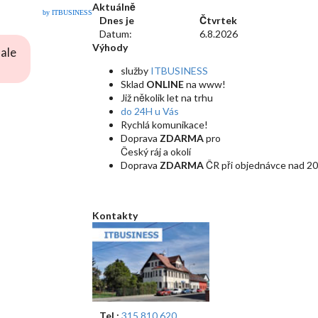
Aktuálně
by ITBUSINESS
Dnes je
Čtvrtek
Datum:
6.8.2026
Výhody
ale
služby
ITBUSINESS
Sklad
ONLINE
na www!
Již několik let na trhu
do 24H u Vás
Rychlá komunikace!
Doprava
ZDARMA
pro
Český ráj a okolí
Doprava
ZDARMA
ČR při objednávce nad 20
Kontakty
Tel.:
315 810 620