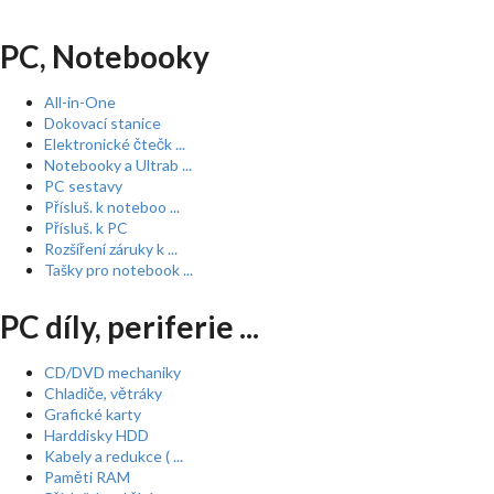
PC, Notebooky
All-in-One
Dokovací stanice
Elektronické čtečk ...
Notebooky a Ultrab ...
PC sestavy
Přísluš. k noteboo ...
Přísluš. k PC
Rozšíření záruky k ...
Tašky pro notebook ...
PC díly, periferie ...
CD/DVD mechaniky
Chladiče, větráky
Grafické karty
Harddisky HDD
Kabely a redukce ( ...
Paměti RAM