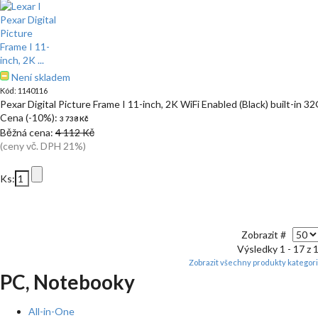
Není skladem
Kód: 1140116
Pexar Digital Picture Frame I 11-inch, 2K WiFi Enabled (Black) built-in
Cena (-10%):
3 738 Kč
Běžná cena:
4 112 Kč
(ceny vč. DPH 21%)
Ks:
Zobrazit #
Výsledky 1 - 17 z 
Zobrazit všechny produkty kategor
PC, Notebooky
All-in-One