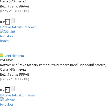
Cena (-7%):
661 Kč
Běžná cena:
707 Kč
(ceny vč. DPH 21%)
Ks:
Dětské fotoalbum hroch
Není skladem
Kód: 820681
Roztomilé dětské fotoalbum v neutrální modré barvě, v podobě hrošíka, 
Cena (-8%):
719 Kč
Běžná cena:
777 Kč
(ceny vč. DPH 21%)
Ks:
Dětské fotoalbum lama