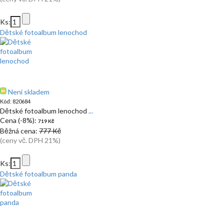
Ks:
Dětské fotoalbum lenochod
Není skladem
Kód: 820684
Dětské fotoalbum lenochod
...
Cena (-8%):
719 Kč
Běžná cena:
777 Kč
(ceny vč. DPH 21%)
Ks:
Dětské fotoalbum panda