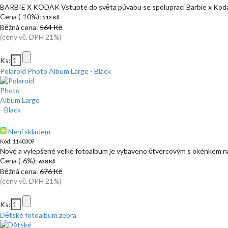
BARBIE X KODAK Vstupte do světa půvabu se spoluprací Barbie x Koda
Cena (-10%):
513 Kč
Běžná cena:
564 Kč
(ceny vč. DPH 21%)
Ks:
Polaroid Photo Album Large - Black
Není skladem
Kód: 1140309
Nové a vylepšené velké fotoalbum je vybaveno čtvercovým s okénkem na
Cena (-6%):
638 Kč
Běžná cena:
676 Kč
(ceny vč. DPH 21%)
Ks:
Dětské fotoalbum zebra