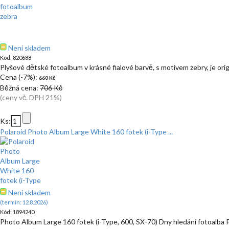
Není skladem
Kód: 820688
Plyšové dětské fotoalbum v krásné fialové barvě, s motivem zebry, je ori
Cena (-7%):
660 Kč
Běžná cena:
706 Kč
(ceny vč. DPH 21%)
Ks:
Polaroid Photo Album Large White 160 fotek (i-Type ...
Není skladem
(termín: 12.8.2026)
Kód: 1894240
Photo Album Large 160 fotek (i-Type, 600, SX-70) Dny hledání fotoalba P