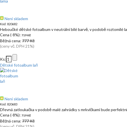
Není skladem
Kód: 820682
Heboučké dětské fotoalbum v neutrální bílé barvě, v podobě roztomilé l
Cena (-8%):
719 Kč
Běžná cena:
777 Kč
(ceny vč. DPH 21%)
Ks:
Dětské fotoalbum laň
Není skladem
Kód: 820683
Dřevná zatloukačka v podobě malé zahrádky s mrkvičkami bude perfekt
Cena (-8%):
719 Kč
Běžná cena:
777 Kč
(ceny vč. DPH 21%)