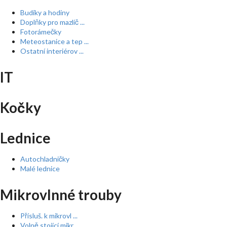
Budíky a hodiny
Doplňky pro mazlíč ...
Fotorámečky
Meteostanice a tep ...
Ostatní interiérov ...
IT
Kočky
Lednice
Autochladničky
Malé lednice
Mikrovlnné trouby
Přísluš. k mikrovl ...
Volně stojící mikr ...