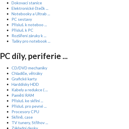
Dokovací stanice
Elektronické čtečk ...
Notebooky a Ultrab ...
PC sestavy
Přísluš. k noteboo ...
Přísluš. k PC
Rozšíření záruky k ...
Tašky pro notebook ...
PC díly, periferie ...
CD/DVD mechaniky
Chladiče, větráky
Grafické karty
Harddisky HDD
Kabely a redukce ( ...
Paměti RAM
Přísluš. ke skříní ...
Přísluš. pro pevné ...
Procesory CPU
Skříně, case
TV tunery, Střihov ...
Základní desky