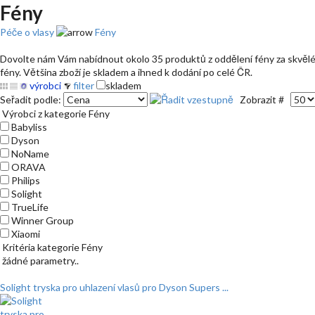
Fény
Péče o vlasy
Fény
Dovolte nám Vám nabídnout okolo 35 produktů z oddělení fény za skvělé c
fény. Většina zboží je skladem a ihned k dodání po celé ČR.
výrobci
filter
skladem
Seřadit podle:
Zobrazit #
Výrobci z kategorie Fény
Babyliss
Dyson
NoName
ORAVA
Philips
Solight
TrueLife
Winner Group
Xiaomi
Kritéria kategorie Fény
žádné parametry..
Solight tryska pro uhlazení vlasů pro Dyson Supers ...