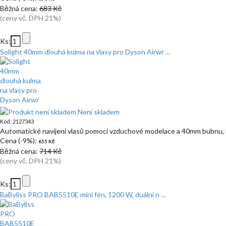
Běžná cena:
683 Kč
(ceny vč. DPH 21%)
Ks:
Solight 40mm dlouhá kulma na vlasy pro Dyson Airwr ...
Není skladem
Kód: 2127343
Automatické navíjení vlasů pomocí vzduchové modelace a 40mm bubnu, 
Cena (-9%):
655 Kč
Běžná cena:
714 Kč
(ceny vč. DPH 21%)
Ks:
BaByliss PRO BAB5510E mini fén, 1200 W, duální n ...