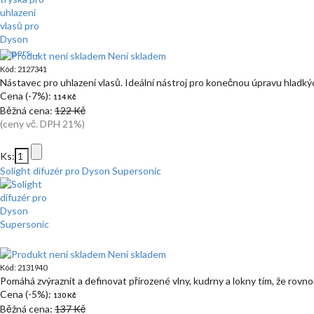
Není skladem
Kód: 2127341
Nástavec pro uhlazení vlasů. Ideální nástroj pro konečnou úpravu hladk
Cena (-7%):
114 Kč
Běžná cena:
122 Kč
(ceny vč. DPH 21%)
Ks:
Solight difuzér pro Dyson Supersonic
Není skladem
Kód: 2131940
Pomáhá zvýraznit a definovat přirozené vlny, kudrny a lokny tím, že rov
Cena (-5%):
130 Kč
Běžná cena:
137 Kč