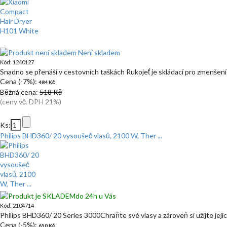
Není skladem
Kód: 1240127
Snadno se přenáší v cestovních taškách Rukojeť je skládací pro zmenšen
Cena (-7%):
484 Kč
Běžná cena:
518 Kč
(ceny vč. DPH 21%)
Ks:
Philips BHD360/ 20 vysoušeč vlasů, 2100 W, Ther ...
do 24h u Vás
Kód: 2104714
Philips BHD360/ 20 Series 3000Chraňte své vlasy a zároveň si užijte jeji
Cena (-5%):
650 Kč