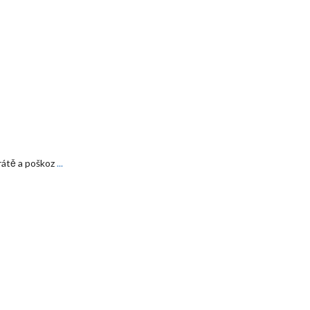
trátě a poškoz
...