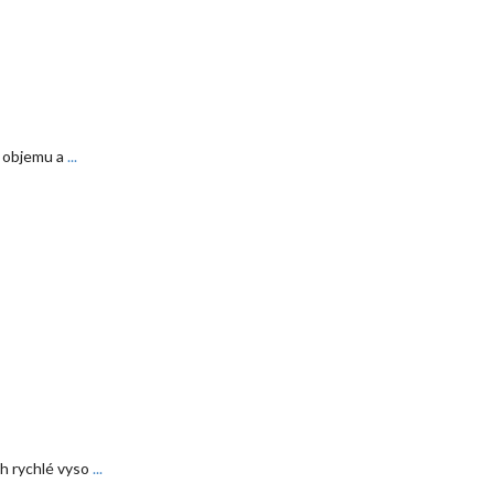
í objemu a
...
ch rychlé vyso
...