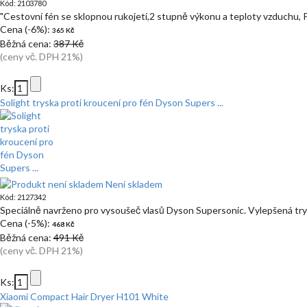
Kód: 2103780
"Cestovní fén se sklopnou rukojetí,2 stupně výkonu a teploty vzduchu, 
Cena (-6%):
365 Kč
Běžná cena:
387 Kč
(ceny vč. DPH 21%)
Ks:
Solight tryska proti kroucení pro fén Dyson Supers ...
Není skladem
Kód: 2127342
Speciálně navrženo pro vysoušeč vlasů Dyson Supersonic. Vylepšená trys
Cena (-5%):
468 Kč
Běžná cena:
491 Kč
(ceny vč. DPH 21%)
Ks:
Xiaomi Compact Hair Dryer H101 White