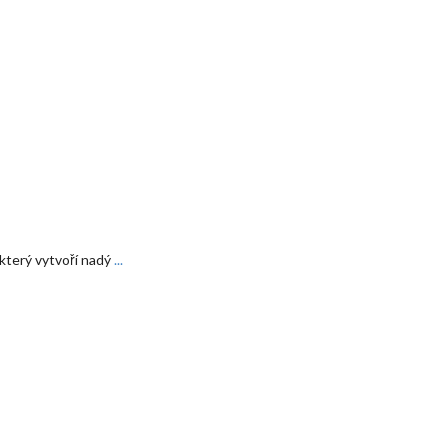
který vytvoří nadý
...