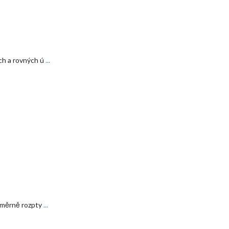
ých a rovných ú
...
noměrně rozpty
...