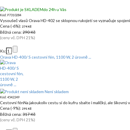
do 24h u Vás
Kód: P7310284
Vysoušeč vlasů Orava HD-402 se sklopnou rukojetí se vyznačuje spoje
Cena (-6%):
274 Kč
Běžná cena:
290 Kč
(ceny vč. DPH 21%)
Ks:
Orava HD-400/ S cestovní fén, 1100 W, 2 úrovně ...
Není skladem
Kód: 4542249
Cestovní fénNa jakoukoliv cestu si do kufru sbalte i maličký, ale šikovný
Cena (-9%):
291 Kč
Běžná cena:
317 Kč
(ceny vč. DPH 21%)