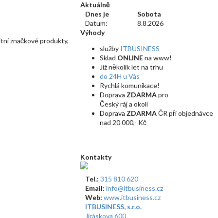
Aktuálně
Dnes je
Sobota
Datum:
8.8.2026
Výhody
itní značkové produkty,
služby
ITBUSINESS
Sklad
ONLINE
na www!
Již několik let na trhu
do 24H u Vás
Rychlá komunikace!
Doprava
ZDARMA
pro
Český ráj a okolí
Doprava
ZDARMA
ČR při objednávce
nad 20 000,- Kč
Kontakty
Tel.:
315 810 620
Email:
info@itbusiness.cz
Web:
www.itbusiness.cz
ITBUSINESS, s.r.o.
Jiráskova 600