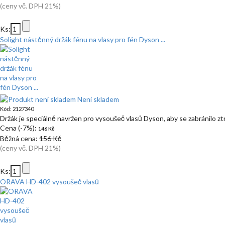
(ceny vč. DPH 21%)
Ks:
Solight nástěnný držák fénu na vlasy pro fén Dyson ...
Není skladem
Kód: 2127340
Držák je speciálně navržen pro vysoušeč vlasů Dyson, aby se zabránilo z
Cena (-7%):
146 Kč
Běžná cena:
156 Kč
(ceny vč. DPH 21%)
Ks:
ORAVA HD-402 vysoušeč vlasů