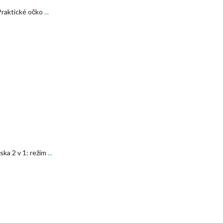
Praktické očko
...
ka 2 v 1: režim
...