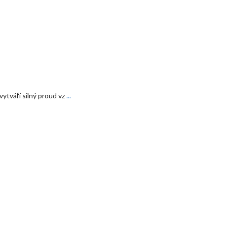
tváří silný proud vz
...