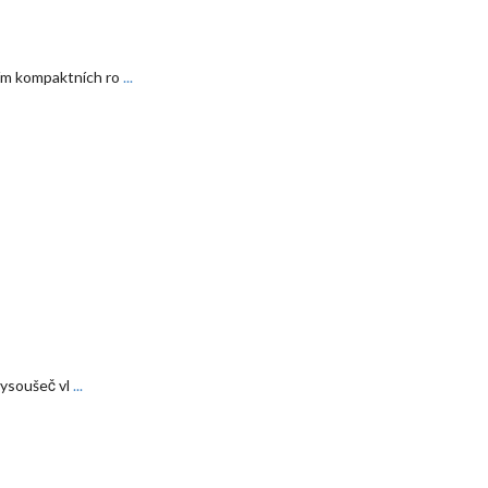
ním kompaktních ro
...
 vysoušeč vl
...