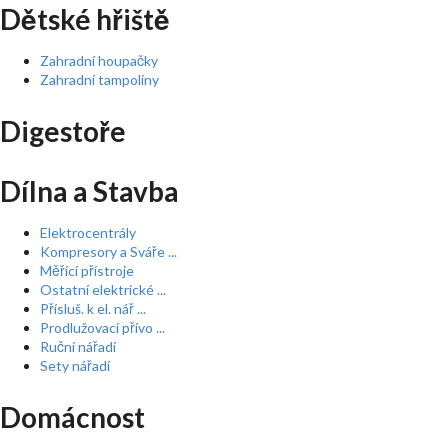
Dětské hřiště
Zahradní houpačky
Zahradní tampolíny
Digestoře
Dílna a Stavba
Elektrocentrály
Kompresory a Sváře ...
Měřící přístroje
Ostatní elektrické ...
Přísluš. k el. nář ...
Prodlužovací přívo ...
Ruční nářadí
Sety nářadí
Domácnost