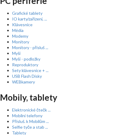
PC periferie
Grafické tablety
IO karty/zařízení, ...
Klávesnice
Média
Modemy
Monitory
Monitory - přísluš ...
Myši
Myši - podložky
Reproduktory
Sety klávesnice + ...
USB Flash Disky
WEBkamery
Mobily, tablety
Elektronické čtečk ...
Mobilní telefony
Přísluš. k Mobilům ...
Selfie tyče a stab ...
Tablety