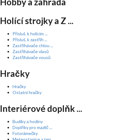
Hobby a zahrada
Holící strojky a Z ...
Přísluš. k holícím ...
Přísluš. k zastřih ...
Zastřihávače chlou ...
Zastřihávače vlasů
Zastřihávače vousů
Hračky
Hračky
Ostatní hračky
Interiérové doplňk ...
Budíky a hodiny
Doplňky pro mazlíč ...
Fotorámečky
Meteostanice a tep ...