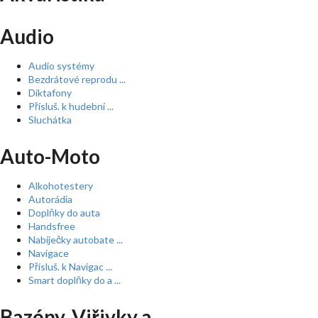
Audio
Audio systémy
Bezdrátové reprodu ...
Diktafony
Přísluš. k hudební ...
Sluchátka
Auto-Moto
Alkohotestery
Autorádia
Doplňky do auta
Handsfree
Nabíječky autobate ...
Navigace
Přísluš. k Navigac ...
Smart doplňky do a ...
Bazény, Viřivky a ...