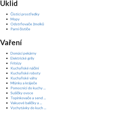
Úklid
Čistící prostředky
Mopy
Odstrňovače žmolků
Parní čističe
Vaření
Domácí pekárny
Elektrické grily
Fritézy
Kuchyňské náčiní
Kuchyňské roboty
Kuchyňské váhy
Mlýnky a kráječe
Pomocníci do kuchy ...
Sušičky ovoce
Topinkovače a send ...
Vakuové baličky a ...
Vychytávky do kuch ...