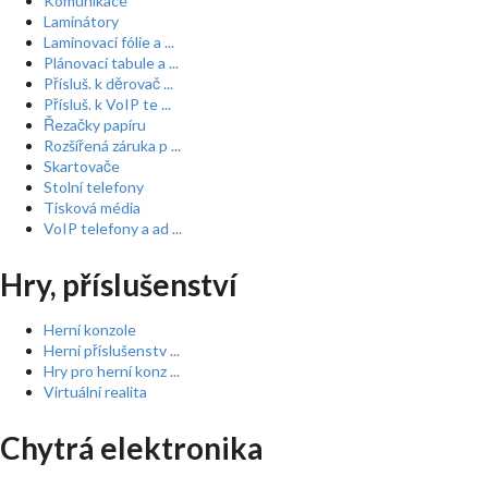
Komunikace
Laminátory
Laminovací fólie a ...
Plánovací tabule a ...
Přísluš. k děrovač ...
Přísluš. k VoIP te ...
Řezačky papíru
Rozšířená záruka p ...
Skartovače
Stolní telefony
Tisková média
VoIP telefony a ad ...
Hry, příslušenství
Herní konzole
Herní příslušenstv ...
Hry pro herní konz ...
Virtuální realita
Chytrá elektronika