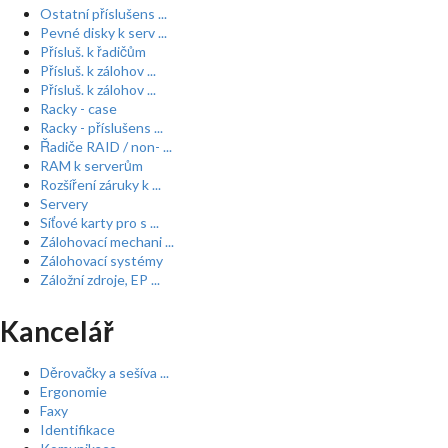
Ostatní příslušens ...
Pevné disky k serv ...
Přísluš. k řadičům
Přísluš. k zálohov ...
Přísluš. k zálohov ...
Racky - case
Racky - příslušens ...
Řadiče RAID / non- ...
RAM k serverům
Rozšíření záruky k ...
Servery
Síťové karty pro s ...
Zálohovací mechani ...
Zálohovací systémy
Záložní zdroje, EP ...
Kancelář
Děrovačky a sešíva ...
Ergonomie
Faxy
Identifikace