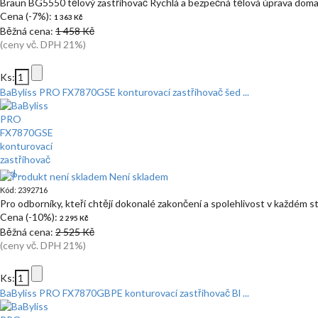
Braun BG5550 tělový zastřihovač Rychlá a bezpečná tělová úprava dom
Cena (-7%):
1 363 Kč
Běžná cena:
1 458 Kč
(ceny vč. DPH 21%)
Ks:
BaByliss PRO FX7870GSE konturovací zastřihovač šed ...
Není skladem
Kód: 2392716
Pro odborníky, kteří chtějí dokonalé zakončení a spolehlivost v každém s
Cena (-10%):
2 295 Kč
Běžná cena:
2 525 Kč
(ceny vč. DPH 21%)
Ks:
BaByliss PRO FX7870GBPE konturovací zastřihovač Bl ...