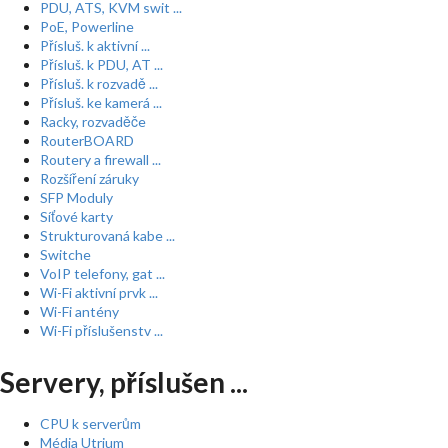
PDU, ATS, KVM swit ...
PoE, Powerline
Přísluš. k aktivní ...
Přísluš. k PDU, AT ...
Přísluš. k rozvadě ...
Přísluš. ke kamerá ...
Racky, rozvaděče
RouterBOARD
Routery a firewall ...
Rozšíření záruky
SFP Moduly
Síťové karty
Strukturovaná kabe ...
Switche
VoIP telefony, gat ...
Wi-Fi aktivní prvk ...
Wi-Fi antény
Wi-Fi příslušenstv ...
Servery, příslušen ...
CPU k serverům
Média Utrium