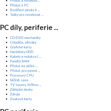
Přísluš. k noteboo ...
Přísluš. k PC
Rozšíření záruky k ...
Tašky pro notebook ...
PC díly, periferie ...
CD/DVD mechaniky
Chladiče, větráky
Grafické karty
Harddisky HDD
Kabely a redukce ( ...
Paměti RAM
Přísluš. ke skříní ...
Přísluš. pro pevné ...
Procesory CPU
Skříně, case
TV tunery, Střihov ...
Základní desky
Zdroje
Zvukové karty