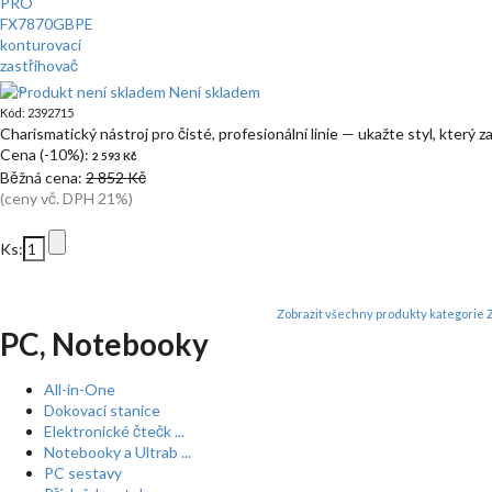
Není skladem
Kód: 2392715
Charismatický nástroj pro čisté, profesionální linie — ukažte styl, který 
Cena (-10%):
2 593 Kč
Běžná cena:
2 852 Kč
(ceny vč. DPH 21%)
Ks:
Zobrazit všechny produkty kategorie 
PC, Notebooky
All-in-One
Dokovací stanice
Elektronické čtečk ...
Notebooky a Ultrab ...
PC sestavy