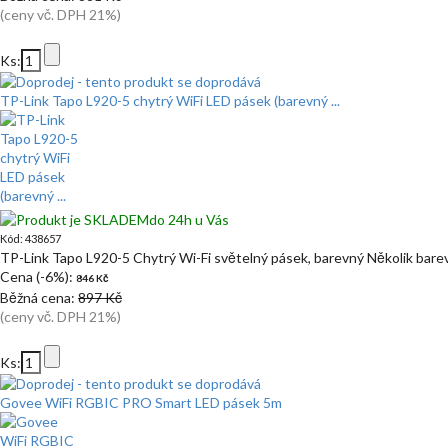
(ceny vč. DPH 21%)
Ks:
TP-Link Tapo L920-5 chytrý WiFi LED pásek (barevný ...
do 24h u Vás
Kód: 438657
TP-Link Tapo L920-5 Chytrý Wi-Fi světelný pásek, barevný Několik bare
Cena (-6%):
846 Kč
Běžná cena:
897 Kč
(ceny vč. DPH 21%)
Ks:
Govee WiFi RGBIC PRO Smart LED pásek 5m