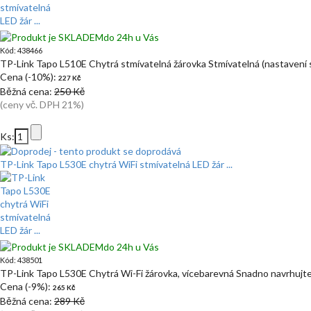
do 24h u Vás
Kód: 438466
TP-Link Tapo L510E Chytrá stmívatelná žárovka Stmívatelná (nastavení 
Cena (-10%):
227 Kč
Běžná cena:
250 Kč
(ceny vč. DPH 21%)
Ks:
TP-Link Tapo L530E chytrá WiFi stmívatelná LED žár ...
do 24h u Vás
Kód: 438501
TP-Link Tapo L530E Chytrá Wi-Fi žárovka, vícebarevná Snadno navrhujt
Cena (-9%):
265 Kč
Běžná cena:
289 Kč