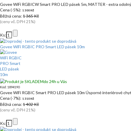
Govee WiFi RGBICW Smart PRO LED pásek 5m, MATTER - extra odolný
Cena (-5%):
1 300 Kč
Běžná cena:
1 365 Kč
(ceny vč. DPH 21%)
Ks:
Govee WiFi RGBIC PRO Smart LED pásek 10m
do 24h u Vás
Kód: 1894190
Govee WiFi RGBIC Smart PRO LED pásek 10m Úsporné interiérové chy
Cena (-7%):
1 310 Kč
Běžná cena:
1 402 Kč
(ceny vč. DPH 21%)
Ks: