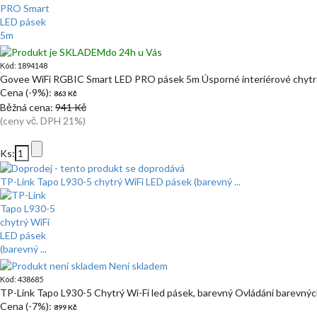
do 24h u Vás
Kód: 1894148
Govee WiFi RGBIC Smart LED PRO pásek 5m Úsporné interiérové chyt
Cena (-9%):
863 Kč
Běžná cena:
941 Kč
(ceny vč. DPH 21%)
Ks:
TP-Link Tapo L930-5 chytrý WiFi LED pásek (barevný ...
Není skladem
Kód: 438685
TP-Link Tapo L930-5 Chytrý Wi-Fi led pásek, barevný Ovládání barevnýc
Cena (-7%):
899 Kč