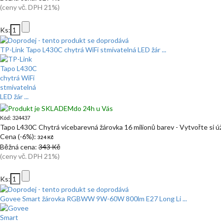
(ceny vč. DPH 21%)
Ks:
TP-Link Tapo L430C chytrá WiFi stmívatelná LED žár ...
do 24h u Vás
Kód: 324437
Tapo L430C Chytrá vícebarevná žárovka 16 milionů barev - Vytvořte si
Cena (-6%):
324 Kč
Běžná cena:
343 Kč
(ceny vč. DPH 21%)
Ks:
Govee Smart žárovka RGBWW 9W-60W 800lm E27 Long Li ...