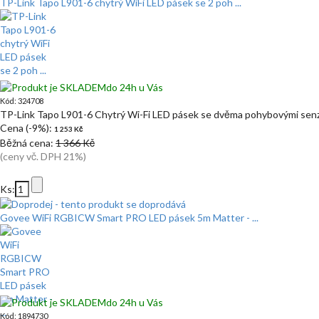
TP-Link Tapo L901-6 chytrý WiFi LED pásek se 2 poh ...
do 24h u Vás
Kód: 324708
TP-Link Tapo L901-6 Chytrý Wi-Fi LED pásek se dvěma pohybovými senz
Cena (-9%):
1 253 Kč
Běžná cena:
1 366 Kč
(ceny vč. DPH 21%)
Ks:
Govee WiFi RGBICW Smart PRO LED pásek 5m Matter - ...
do 24h u Vás
Kód: 1894730