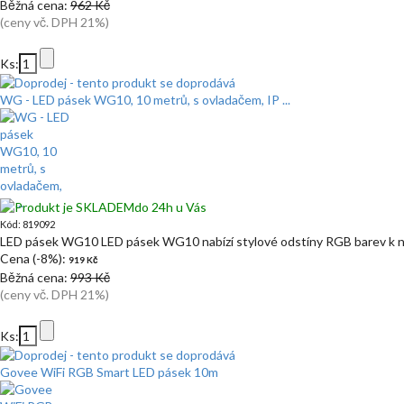
Běžná cena:
962 Kč
(ceny vč. DPH 21%)
Ks:
WG - LED pásek WG10, 10 metrů, s ovladačem, IP ...
do 24h u Vás
Kód: 819092
LED pásek WG10 LED pásek WG10 nabízí stylové odstíny RGB barev k n
Cena (-8%):
919 Kč
Běžná cena:
993 Kč
(ceny vč. DPH 21%)
Ks:
Govee WiFi RGB Smart LED pásek 10m