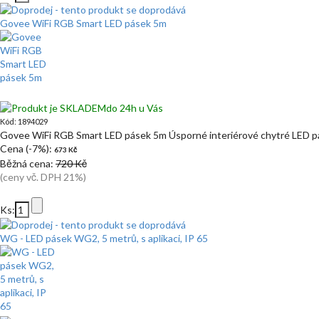
Govee WiFi RGB Smart LED pásek 5m
do 24h u Vás
Kód: 1894029
Govee WiFi RGB Smart LED pásek 5m Úsporné interiérové chytré LED 
Cena (-7%):
673 Kč
Běžná cena:
720 Kč
(ceny vč. DPH 21%)
Ks:
WG - LED pásek WG2, 5 metrů, s aplikaci, IP 65