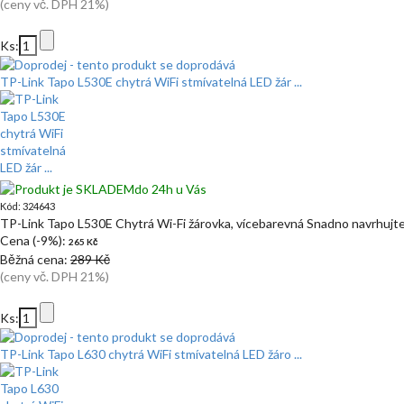
(ceny vč. DPH 21%)
Ks:
TP-Link Tapo L530E chytrá WiFi stmívatelná LED žár ...
do 24h u Vás
Kód: 324643
TP-Link Tapo L530E Chytrá Wi-Fi žárovka, vícebarevná Snadno navrhujt
Cena (-9%):
265 Kč
Běžná cena:
289 Kč
(ceny vč. DPH 21%)
Ks:
TP-Link Tapo L630 chytrá WiFi stmívatelná LED žáro ...