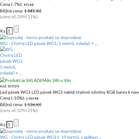
Cena (-7%):
973 Kč
Běžná cena:
1 041 Kč
(ceny vč. DPH 21%)
Ks:
WG - Chytrý LED pásek WG1, 5 metrů, ovladač + ...
do 24h u Vás
Kód: 819076
Led pásek WG1 LED pásek WG1 nabízí stylové odstíny RGB barev k navo
Cena (-10%):
1 033 Kč
Běžná cena:
1 136 Kč
(ceny vč. DPH 21%)
Ks:
WG - Chytrý LED pásek WG11, 10 metrů, s aplikaci ...