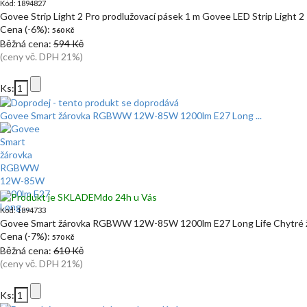
Kód: 1894827
Govee Strip Light 2 Pro prodlužovací pásek 1 m Govee LED Strip Light 2
Cena (-6%):
560 Kč
Běžná cena:
594 Kč
(ceny vč. DPH 21%)
Ks:
Govee Smart žárovka RGBWW 12W-85W 1200lm E27 Long ...
do 24h u Vás
Kód: 1894733
Govee Smart žárovka RGBWW 12W-85W 1200lm E27 Long Life Chytré 
Cena (-7%):
570 Kč
Běžná cena:
610 Kč
(ceny vč. DPH 21%)
Ks: