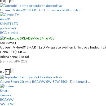
Ks:
Govee TV 46-60" SMART LED podsvícení RGB + ovlad ...
do 24h u Vás
Kód: 1069954
Govee TV 46-60" SMART LED Vylepšete své herní, filmové a hudební záž
Cena (-5%):
741 Kč
Běžná cena:
778 Kč
(ceny vč. DPH 21%)
Ks:
Govee Smart žárovka RGBWW 5W-50W 450lm E14 Long Li ...