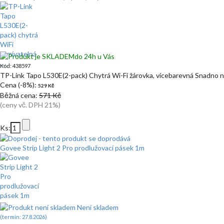
do 24h u Vás
Kód: 438597
TP-Link Tapo L530E(2-pack) Chytrá Wi-Fi žárovka, vícebarevná Snadno 
Cena (-8%):
529 Kč
Běžná cena:
571 Kč
(ceny vč. DPH 21%)
Ks:
Govee Strip Light 2 Pro prodlužovací pásek 1m
Není skladem
(termín: 27.8.2026)