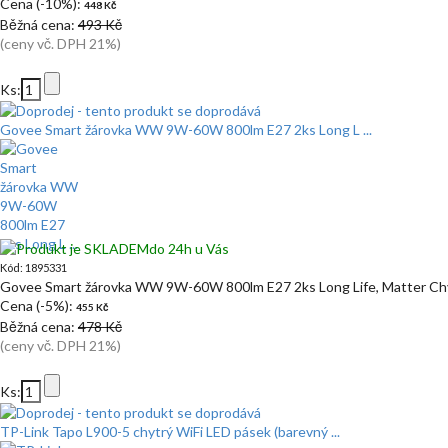
Cena (-10%):
448 Kč
Běžná cena:
493 Kč
(ceny vč. DPH 21%)
Ks:
Govee Smart žárovka WW 9W-60W 800lm E27 2ks Long L ...
do 24h u Vás
Kód: 1895331
Govee Smart žárovka WW 9W-60W 800lm E27 2ks Long Life, Matter Ch
Cena (-5%):
455 Kč
Běžná cena:
478 Kč
(ceny vč. DPH 21%)
Ks:
TP-Link Tapo L900-5 chytrý WiFi LED pásek (barevný ...