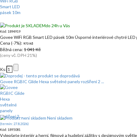
do 24h u Vás
Kód: 1894919
Govee WiFi RGB Smart LED pásek 10m Úsporné interiérové chytré LED
Cena (-7%):
973 Kč
Běžná cena:
1 041 Kč
(ceny vč. DPH 21%)
Ks:
Govee RGBIC Glide Hexa světelné panely rozšíření 2 ...
Není skladem
(termín: 27.8.2026)
Kód: 1895081
Vylepšete interiér a herní, filmové a hudební zážitky s designovým svě