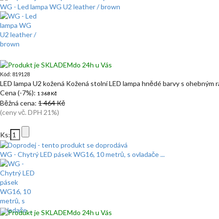
WG - Led lampa WG U2 leather / brown
do 24h u Vás
Kód: 819128
LED lampa U2 kožená Kožená stolní LED lampa hnědé barvy s ohebným r
Cena (-7%):
1 368 Kč
Běžná cena:
1 464 Kč
(ceny vč. DPH 21%)
Ks:
WG - Chytrý LED pásek WG16, 10 metrů, s ovladače ...
do 24h u Vás