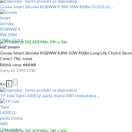
Govee Smart žárovka RGBWW 4, 8W-50W 400lm GU10 Lon ...
do 24h u Vás
Kód: 1894899
Govee Smart žárovka RGBWW 4,8W-50W 400lm Long Life Chytré žáro
Cena (-7%):
570 Kč
Běžná cena:
610 Kč
(ceny vč. DPH 21%)
Ks:
TP-Link Tapo L430C(2-pack) chytrá WiFi stmívatelná ...
do 24h u Vás