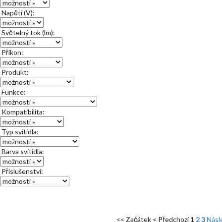
Napětí (V):
Světelný tok (lm):
Příkon:
Produkt:
Funkce:
Kompatibilita:
Typ svítidla:
Barva svítidla:
Příslušenství:
<< Začátek
< Předchozí
1
2
3
Násle