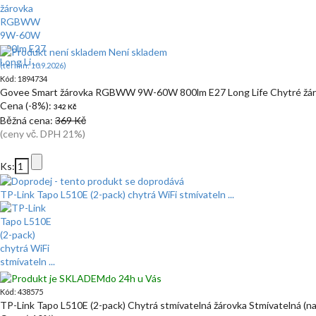
Není skladem
(termín: 10.9.2026)
Kód: 1894734
Govee Smart žárovka RGBWW 9W-60W 800lm E27 Long Life Chytré žá
Cena (-8%):
342 Kč
Běžná cena:
369 Kč
(ceny vč. DPH 21%)
Ks:
TP-Link Tapo L510E (2-pack) chytrá WiFi stmívateln ...
do 24h u Vás
Kód: 438575
TP-Link Tapo L510E (2-pack) Chytrá stmívatelná žárovka Stmívatelná (na