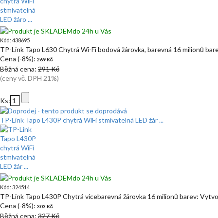
do 24h u Vás
Kód: 438695
TP-Link Tapo L630 Chytrá Wi-Fi bodová žárovka, barevná 16 milionů bar
Cena (-8%):
269 Kč
Běžná cena:
291 Kč
(ceny vč. DPH 21%)
Ks:
TP-Link Tapo L430P chytrá WiFi stmívatelná LED žár ...
do 24h u Vás
Kód: 324514
TP-Link Tapo L430P Chytrá vícebarevná žárovka 16 milionů barev: Vytv
Cena (-8%):
303 Kč
Běžná cena:
327 Kč