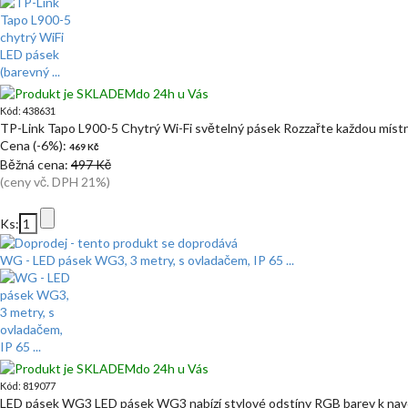
do 24h u Vás
Kód: 438631
TP-Link Tapo L900-5 Chytrý Wi-Fi světelný pásek Rozzařte každou míst
Cena (-6%):
469 Kč
Běžná cena:
497 Kč
(ceny vč. DPH 21%)
Ks:
WG - LED pásek WG3, 3 metry, s ovladačem, IP 65 ...
do 24h u Vás
Kód: 819077
LED pásek WG3 LED pásek WG3 nabízí stylové odstíny RGB barev k navo