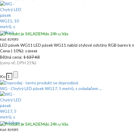
do 24h u Vás
Kód: 819093
LED pásek WG11 LED pásek WG11 nabízí stylové odstíny RGB barev k n
Cena (-10%):
1 034 Kč
Běžná cena:
1 137 Kč
(ceny vč. DPH 21%)
Ks:
WG - Chytrý LED pásek WG17, 5 metrů, s ovladačem ...
do 24h u Vás
Kód: 819095