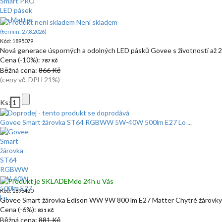
Není skladem
(termín: 27.8.2026)
Kód: 1895079
Nová generace úsporných a odolných LED pásků Govee s životností až 
Cena (-10%):
787 Kč
Běžná cena:
866 Kč
(ceny vč. DPH 21%)
Ks:
Govee Smart žárovka ST64 RGBWW 5W-40W 500lm E27 Lo ...
do 24h u Vás
Kód: 1895420
Govee Smart žárovka Edison WW 9W 800 lm E27 Matter Chytré žárovk
Cena (-6%):
831 Kč
Běžná cena:
881 Kč