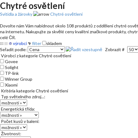
Chytré osvětlení
Svitidla a žárovky
Chytré osvětlení
Dovolte nám Vám nabídnout okolo 108 produktů z oddělení chytré osvětlen
na internetu. Nakupujte za skvělé ceny kvalitní značkové produkty, chytr
celé ČR.
výrobci
filter
skladem
Seřadit podle:
Zobrazit #
Výrobci z kategorie Chytré osvětlení
Govee
Solight
TP-link
Winner Group
Xiaomi
Kritéria kategorie Chytré osvětlení
Typ světelného zdroj...:
Energetická třída:
Počet kusů v balení:
Životnost: