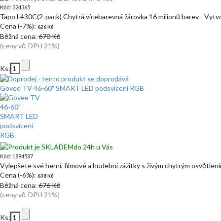
Kód: 324365
Tapo L430C(2-pack) Chytrá vícebarevná žárovka 16 milionů barev - Vytv
Cena (-7%):
626 Kč
Běžná cena:
670 Kč
(ceny vč. DPH 21%)
Ks:
Govee TV 46-60" SMART LED podsvícení RGB
do 24h u Vás
Kód: 1894587
Vylepšete své herní, filmové a hudební zážitky s živým chytrým osvětl
Cena (-6%):
638 Kč
Běžná cena:
676 Kč
(ceny vč. DPH 21%)
Ks: