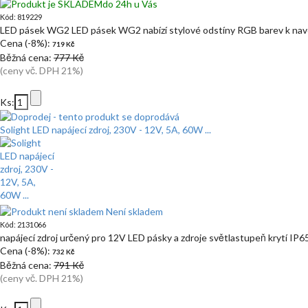
do 24h u Vás
Kód: 819229
LED pásek WG2 LED pásek WG2 nabízí stylové odstíny RGB barev k navo
Cena (-8%):
719 Kč
Běžná cena:
777 Kč
(ceny vč. DPH 21%)
Ks:
Solight LED napájecí zdroj, 230V - 12V, 5A, 60W ...
Není skladem
Kód: 2131066
napájecí zdroj určený pro 12V LED pásky a zdroje světlastupeň krytí IP
Cena (-8%):
732 Kč
Běžná cena:
791 Kč
(ceny vč. DPH 21%)