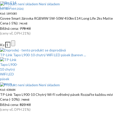
Není skladem
(termín: 10.9.2026)
Kód: 1895085
Govee Smart žárovka RGBWW 5W-50W 450lm E14 Long Life 2ks Matter
Cena (-5%):
741 Kč
Běžná cena:
778 Kč
(ceny vč. DPH 21%)
Ks:
TP-Link Tapo L900-10 chytrý WiFi LED pásek (barevn ...
Není skladem
Kód: 438684
TP-Link Tapo L900-10 Chytrý Wi-Fi světelný pásek Rozzařte každou mí
Cena (-10%):
748 Kč
Běžná cena:
823 Kč
(ceny vč. DPH 21%)