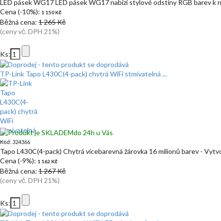
LED pásek WG17 LED pásek WG17 nabízí stylové odstíny RGB barev k n
Cena (-10%):
1 150 Kč
Běžná cena:
1 265 Kč
(ceny vč. DPH 21%)
Ks:
TP-Link Tapo L430C(4-pack) chytrá WiFi stmívatelná ...
do 24h u Vás
Kód: 324366
Tapo L430C(4-pack) Chytrá vícebarevná žárovka 16 milionů barev - Vytv
Cena (-9%):
1 162 Kč
Běžná cena:
1 267 Kč
(ceny vč. DPH 21%)
Ks: