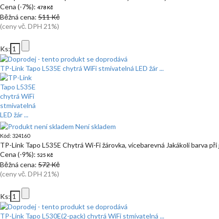
Cena (-7%):
478 Kč
Běžná cena:
511 Kč
(ceny vč. DPH 21%)
Ks:
TP-Link Tapo L535E chytrá WiFi stmívatelná LED žár ...
Není skladem
Kód: 324160
TP-Link Tapo L535E Chytrá Wi-Fi žárovka, vícebarevná Jakákoli barva při 
Cena (-9%):
525 Kč
Běžná cena:
572 Kč
(ceny vč. DPH 21%)
Ks:
TP-Link Tapo L530E(2-pack) chytrá WiFi stmívatelná ...