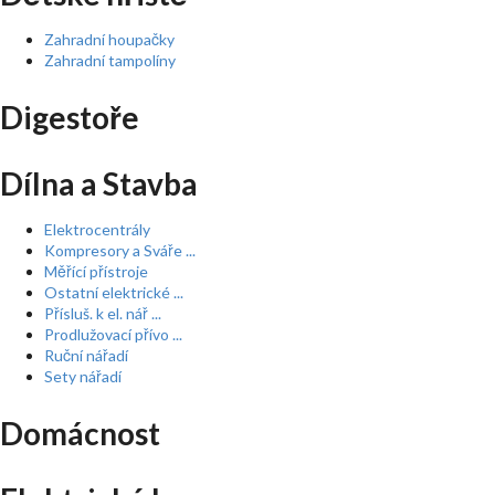
Zahradní houpačky
Zahradní tampolíny
Digestoře
Dílna a Stavba
Elektrocentrály
Kompresory a Sváře ...
Měřící přístroje
Ostatní elektrické ...
Přísluš. k el. nář ...
Prodlužovací přívo ...
Ruční nářadí
Sety nářadí
Domácnost