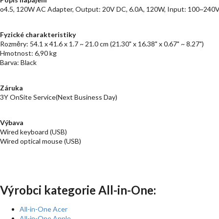
o4.5, 120W AC Adapter, Output: 20V DC, 6.0A, 120W, Input: 100~240V
Fyzické charakteristiky
Rozměry: 54.1 x 41.6 x 1.7 ~ 21.0 cm (21.30" x 16.38" x 0.67" ~ 8.27")
Hmotnost: 6,90 kg
Barva: Black
Záruka
3Y OnSite Service(Next Business Day)
Výbava
Wired keyboard (USB)
Wired optical mouse (USB)
Výrobci kategorie All-in-One:
All-in-One Acer
All-in-One Apple