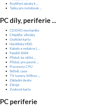
Rozšíření záruky k ...
Tašky pro notebook ...
PC díly, periferie ...
CD/DVD mechaniky
Chladiče, větráky
Grafické karty
Harddisky HDD
Kabely a redukce ( ...
Paměti RAM
Přísluš. ke skříní ...
Přísluš. pro pevné ...
Procesory CPU
Skříně, case
TV tunery, Střihov ...
Základní desky
Zdroje
Zvukové karty
PC periferie