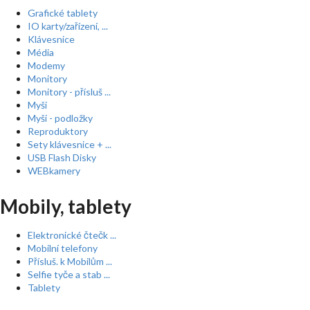
Grafické tablety
IO karty/zařízení, ...
Klávesnice
Média
Modemy
Monitory
Monitory - přísluš ...
Myši
Myši - podložky
Reproduktory
Sety klávesnice + ...
USB Flash Disky
WEBkamery
Mobily, tablety
Elektronické čtečk ...
Mobilní telefony
Přísluš. k Mobilům ...
Selfie tyče a stab ...
Tablety