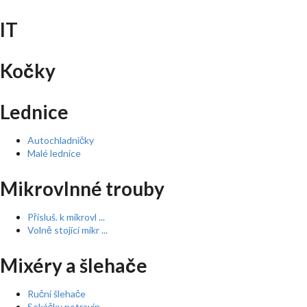
IT
Kočky
Lednice
Autochladničky
Malé lednice
Mikrovlnné trouby
Přísluš. k mikrovl ...
Volně stojící mikr ...
Mixéry a šlehače
Ruční šlehače
Sekáčky potravin