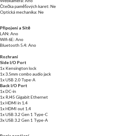
Webkamera: Ano
Čtečka paměťových karet: Ne
Optická mechanika: Ne
Připojení a Sítě
LAN: Ano
Wifi 6E: Ano
Bluetooth 5.4: Ano
Rozhraní
Side I/O Port
1x Kensington lock
1x 3.5mm combo audio jack
1x USB 2.0 Type-A
Back I/O Port
1x DC-in
1x RJ45 Gigabit Ethernet
1x HDMI in 1.4
1x HDMI out 1.4
1x USB 3.2 Gen 1 Type-C
3x USB 3.2 Gen 1 Type-A
Popis napájení