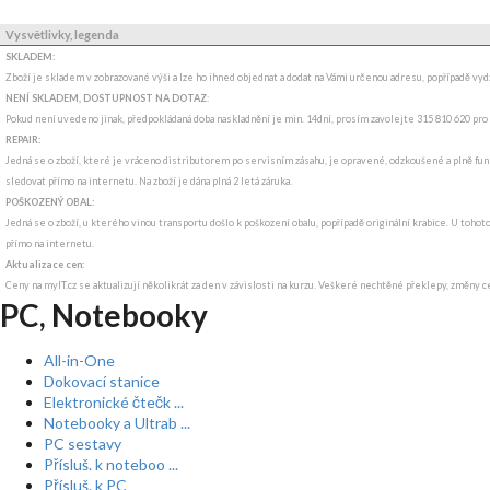
Vysvětlivky, legenda
SKLADEM:
Zboží je skladem v zobrazované výši a lze ho ihned objednat a dodat na Vámi určenou adresu, popřípadě v
NENÍ SKLADEM, DOSTUPNOST NA DOTAZ
:
Pokud není uvedeno jinak, předpokládaná doba naskladnění je min. 14dní, prosím zavolejte 315 810 620 pro
REPAIR:
Jedná se o zboží, které je vráceno distributorem po servisním zásahu, je opravené, odzkoušené a plně funk
sledovat přímo na internetu. Na zboží je dána plná 2 letá záruka.
POŠKOZENÝ OBAL:
Jedná se o zboží, u kterého vinou transportu došlo k poškození obalu, popřípadě originální krabice. U tohot
přímo na internetu.
Aktualizace cen:
Ceny na myIT.cz se aktualizují několikrát za den v závislosti na kurzu. Veškeré nechtěné překlepy, změny c
PC, Notebooky
All-in-One
Dokovací stanice
Elektronické čtečk ...
Notebooky a Ultrab ...
PC sestavy
Přísluš. k noteboo ...
Přísluš. k PC