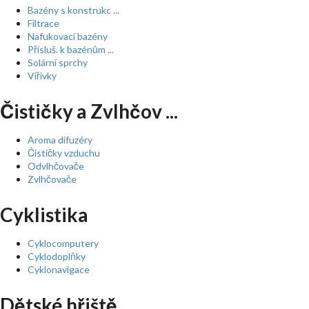
Bazény s konstrukc ...
Filtrace
Nafukovací bazény
Přísluš. k bazénům ...
Solární sprchy
Vířivky
Čističky a Zvlhčov ...
Aroma difuzéry
Čističky vzduchu
Odvlhčovače
Zvlhčovače
Cyklistika
Cyklocomputery
Cyklodoplňky
Cyklonavigace
Dětské hřiště