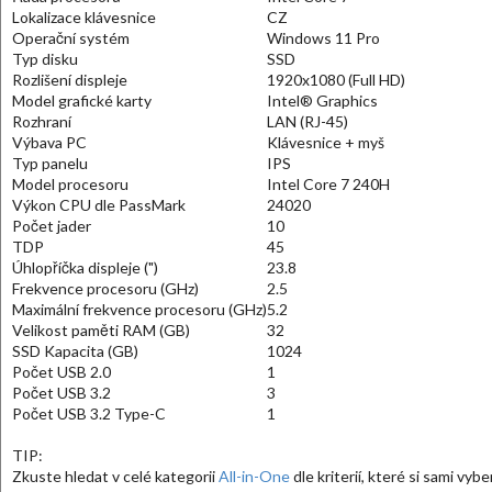
Lokalizace klávesnice
CZ
Operační systém
Windows 11 Pro
Typ disku
SSD
Rozlišení displeje
1920x1080 (Full HD)
Model grafické karty
Intel® Graphics
Rozhraní
LAN (RJ-45)
Výbava PC
Klávesnice + myš
Typ panelu
IPS
Model procesoru
Intel Core 7 240H
Výkon CPU dle PassMark
24020
Počet jader
10
TDP
45
Úhlopříčka displeje (")
23.8
Frekvence procesoru (GHz)
2.5
Maximální frekvence procesoru (GHz)
5.2
Velikost paměti RAM (GB)
32
SSD Kapacita (GB)
1024
Počet USB 2.0
1
Počet USB 3.2
3
Počet USB 3.2 Type-C
1
TIP:
Zkuste hledat v celé kategorii
All-in-One
dle kriterií, které si sami vybe