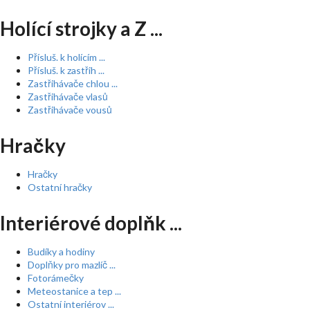
Holící strojky a Z ...
Přísluš. k holícím ...
Přísluš. k zastřih ...
Zastřihávače chlou ...
Zastřihávače vlasů
Zastřihávače vousů
Hračky
Hračky
Ostatní hračky
Interiérové doplňk ...
Budíky a hodiny
Doplňky pro mazlíč ...
Fotorámečky
Meteostanice a tep ...
Ostatní interiérov ...