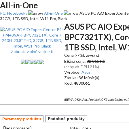
All-in-One
PC, Notebooky
All-in-One
ASUS PC AiO ExpertCenter
32GB, 1TB SSD, Intel, W11 Pro, Black
ASUS PC AiO Exp
BPC7321TX), Core
1TB SSD, Intel, W
Zobrazit v plné velikosti
Cena (-7%):
29 967 Kč
Běžná cena:
32 065 Kč
(ceny vč. DPH 21%)
Výrobce:
Asus
Záruka: 36 Měsíc(ů)
Kód:
4830061
(REMA: 0 Kč ; Aut. Poplatek: 0 Kč započítáno ve 
Podobné produkty
Parametry produktu
Řada procesorů
Intel Core 7