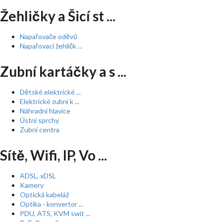
Žehličky a Šicí st ...
Napařovače oděvů
Napařovací žehličk ...
Zubní kartáčky a s ...
Dětské elektrické ...
Elektrické zubní k ...
Náhradní hlavice
Ústní sprchy
Zubní centra
Sítě, Wifi, IP, Vo ...
ADSL, xDSL
Kamery
Optická kabeláž
Optika - konvertor ...
PDU, ATS, KVM swit ...