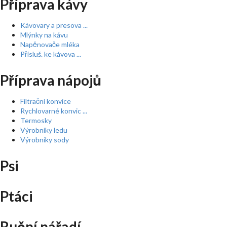
Příprava kávy
Kávovary a presova ...
Mlýnky na kávu
Napěnovače mléka
Přísluš. ke kávova ...
Příprava nápojů
Filtrační konvice
Rychlovarné konvic ...
Termosky
Výrobníky ledu
Výrobníky sody
Psi
Ptáci
Ruční nářadí