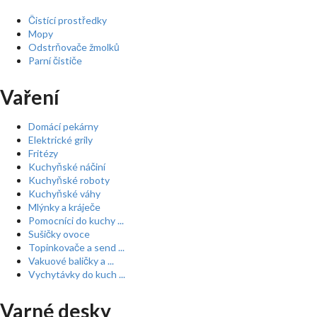
Čistící prostředky
Mopy
Odstrňovače žmolků
Parní čističe
Vaření
Domácí pekárny
Elektrické grily
Fritézy
Kuchyňské náčiní
Kuchyňské roboty
Kuchyňské váhy
Mlýnky a kráječe
Pomocníci do kuchy ...
Sušičky ovoce
Topinkovače a send ...
Vakuové baličky a ...
Vychytávky do kuch ...
Varné desky