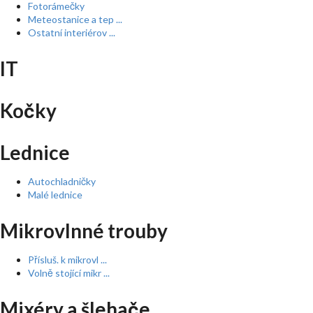
Fotorámečky
Meteostanice a tep ...
Ostatní interiérov ...
IT
Kočky
Lednice
Autochladničky
Malé lednice
Mikrovlnné trouby
Přísluš. k mikrovl ...
Volně stojící mikr ...
Mixéry a šlehače