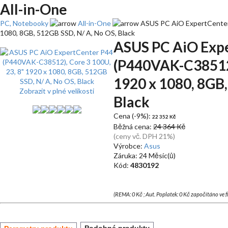
All-in-One
PC, Notebooky
All-in-One
ASUS PC AiO ExpertCenter 
1080, 8GB, 512GB SSD, N/ A, No OS, Black
ASUS PC AiO Exp
(P440VAK-C38512)
1920 x 1080, 8GB,
Zobrazit v plné velikosti
Black
Cena (-9%):
22 352 Kč
Běžná cena:
24 364 Kč
(ceny vč. DPH 21%)
Výrobce:
Asus
Záruka: 24 Měsíc(ů)
Kód:
4830192
(REMA: 0 Kč ; Aut. Poplatek: 0 Kč započítáno ve 