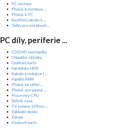
PC sestavy
Přísluš. k noteboo ...
Přísluš. k PC
Rozšíření záruky k ...
Tašky pro notebook ...
PC díly, periferie ...
CD/DVD mechaniky
Chladiče, větráky
Grafické karty
Harddisky HDD
Kabely a redukce ( ...
Paměti RAM
Přísluš. ke skříní ...
Přísluš. pro pevné ...
Procesory CPU
Skříně, case
TV tunery, Střihov ...
Základní desky
Zdroje
Zvukové karty