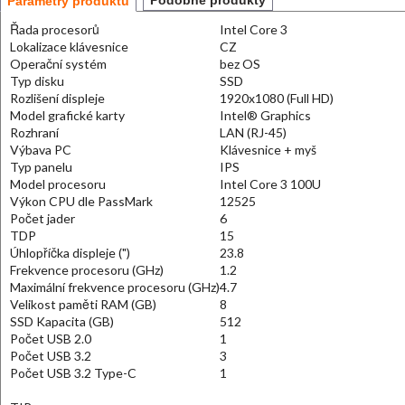
Podobné produkty
Parametry produktu
Řada procesorů
Intel Core 3
Lokalizace klávesnice
CZ
Operační systém
bez OS
Typ disku
SSD
Rozlišení displeje
1920x1080 (Full HD)
Model grafické karty
Intel® Graphics
Rozhraní
LAN (RJ-45)
Výbava PC
Klávesnice + myš
Typ panelu
IPS
Model procesoru
Intel Core 3 100U
Výkon CPU dle PassMark
12525
Počet jader
6
TDP
15
Úhlopříčka displeje (")
23.8
Frekvence procesoru (GHz)
1.2
Maximální frekvence procesoru (GHz)
4.7
Velikost paměti RAM (GB)
8
SSD Kapacita (GB)
512
Počet USB 2.0
1
Počet USB 3.2
3
Počet USB 3.2 Type-C
1