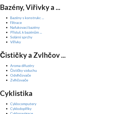
Bazény, Viřivky a ...
Bazény s konstrukc ...
Filtrace
Nafukovací bazény
Přísluš. k bazénům ...
Solární sprchy
Vířivky
Čističky a Zvlhčov ...
Aroma difuzéry
Čističky vzduchu
Odvlhčovače
Zvlhčovače
Cyklistika
Cyklocomputery
Cyklodoplňky
Cyklonavigace