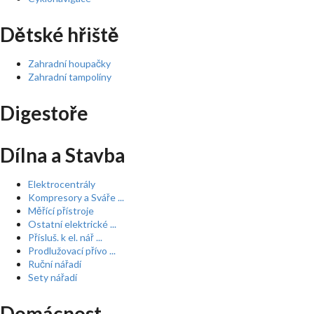
Dětské hřiště
Zahradní houpačky
Zahradní tampolíny
Digestoře
Dílna a Stavba
Elektrocentrály
Kompresory a Sváře ...
Měřící přístroje
Ostatní elektrické ...
Přísluš. k el. nář ...
Prodlužovací přívo ...
Ruční nářadí
Sety nářadí
Domácnost