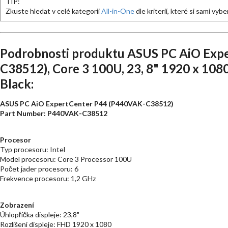
TIP:
Zkuste hledat v celé kategorii
All-in-One
dle kriterií, které si sami vybe
Podrobnosti produktu ASUS PC AiO Exp
C38512), Core 3 100U, 23, 8" 1920 x 108
Black:
ASUS PC AiO ExpertCenter P44 (P440VAK-C38512)
Part Number: P440VAK-C38512
Procesor
Typ procesoru: Intel
Model procesoru: Core 3 Processor 100U
Počet jader procesoru: 6
Frekvence procesoru: 1,2 GHz
Zobrazení
Úhlopříčka displeje: 23,8"
Rozlišení displeje: FHD 1920 x 1080