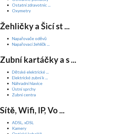
Ostatní zdravotnic ...
Oxymetry
Žehličky a Šicí st ...
Napařovače oděvů
Napařovací žehličk ...
Zubní kartáčky a s ...
Dětské elektrické ...
Elektrické zubní k ...
Náhradní hlavice
Ústní sprchy
Zubní centra
Sítě, Wifi, IP, Vo ...
ADSL, xDSL
Kamery
Optická kabeláž