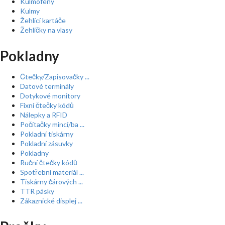
Kulmofény
Kulmy
Žehlící kartáče
Žehličky na vlasy
Pokladny
Čtečky/Zapisovačky ...
Datové terminály
Dotykové monitory
Fixní čtečky kódů
Nálepky a RFID
Počítačky mincí/ba ...
Pokladní tiskárny
Pokladní zásuvky
Pokladny
Ruční čtečky kódů
Spotřební materiál ...
Tiskárny čárových ...
TTR pásky
Zákaznické displej ...