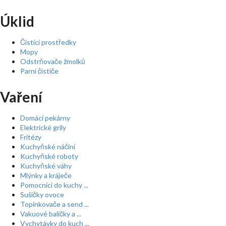
Úklid
Čistící prostředky
Mopy
Odstrňovače žmolků
Parní čističe
Vaření
Domácí pekárny
Elektrické grily
Fritézy
Kuchyňské náčiní
Kuchyňské roboty
Kuchyňské váhy
Mlýnky a kráječe
Pomocníci do kuchy ...
Sušičky ovoce
Topinkovače a send ...
Vakuové baličky a ...
Vychytávky do kuch ...