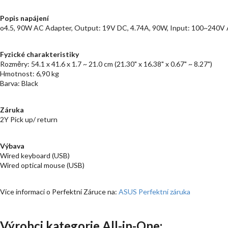
Popis napájení
o4.5, 90W AC Adapter, Output: 19V DC, 4.74A, 90W, Input: 100~240V 
Fyzické charakteristiky
Rozměry: 54.1 x 41.6 x 1.7 ~ 21.0 cm (21.30" x 16.38" x 0.67" ~ 8.27")
Hmotnost: 6,90 kg
Barva: Black
Záruka
2Y Pick up/ return
Výbava
Wired keyboard (USB)
Wired optical mouse (USB)
Více informací o Perfektní Záruce na:
ASUS Perfektní záruka
Výrobci kategorie All-in-One: