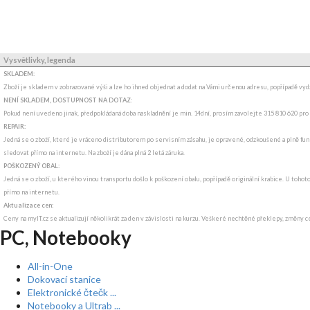
Vysvětlivky, legenda
SKLADEM:
Zboží je skladem v zobrazované výši a lze ho ihned objednat a dodat na Vámi určenou adresu, popřípadě v
NENÍ SKLADEM, DOSTUPNOST NA DOTAZ
:
Pokud není uvedeno jinak, předpokládaná doba naskladnění je min. 14dní, prosím zavolejte 315 810 620 pro
REPAIR:
Jedná se o zboží, které je vráceno distributorem po servisním zásahu, je opravené, odzkoušené a plně funk
sledovat přímo na internetu. Na zboží je dána plná 2 letá záruka.
POŠKOZENÝ OBAL:
Jedná se o zboží, u kterého vinou transportu došlo k poškození obalu, popřípadě originální krabice. U tohot
přímo na internetu.
Aktualizace cen:
Ceny na myIT.cz se aktualizují několikrát za den v závislosti na kurzu. Veškeré nechtěné překlepy, změny c
PC, Notebooky
All-in-One
Dokovací stanice
Elektronické čtečk ...
Notebooky a Ultrab ...