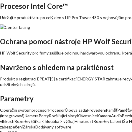
Procesor Intel Core™
Udržujte produktivitu po celý den s HP Pro Tower 480 s nejnovějším pro
Ochrana pomocí nástroje HP Wolf Securi
HP Wolf Security pro firmy zajišťuje odolnou hardwarovou ochranu, která j
Navrženo s ohledem na praktičnost
Produkt s registrací EPEAT[5] a certifikací ENERGY STAR zahrnuje recykl
udržitelných zdrojů.
Parametry
Operační systémprocesorProcesorČipová sadaProvedeníPaměťPaměťové 
(integrovaná)KameraPortyRozšiřující slotyKlávesniceKameraAudioBezdr
vlhkostiRozměry (šířka × hloubka × výška)HmotnostRozměry balení (Š x 
zabezpečeníZárukaDodávaný software