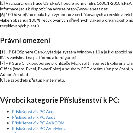
[5] Vychází z registrace US EPEAT podle normy IEEE 1680.1-2018 EPEAT. 
informace jsou k dispozici na adrese http://www.epeat.net.
[6] 100 % vnějšího obalu bylo vyrobeno z certifikovaných a recyklovaných
vláken obsahují 100 % recyklovaných dřevěných vláken a organického ma
recyklovaných plastů.
Právní omezení
[1] HP BIOSphere Gen6 vyžaduje systém Windows 10 a je k dispozici na 
lišit v závislosti na platformě a konfiguraci.
[7] HP Sure Click podporuje prohlížeče Microsoft Internet Explorer a C
Office (Word, Excel, PowerPoint) a soubory PDF v režimu jen pro čtení, 
Adobe Acrobat.
[8] Je zapotřebí přístup k internetu.
Výrobci kategorie Příslušenství k PC:
Příslušenství k PC Acer
Příslušenství k PC Asus
Příslušenství k PC AVACOM
Příslušenství k PC AVerMedia