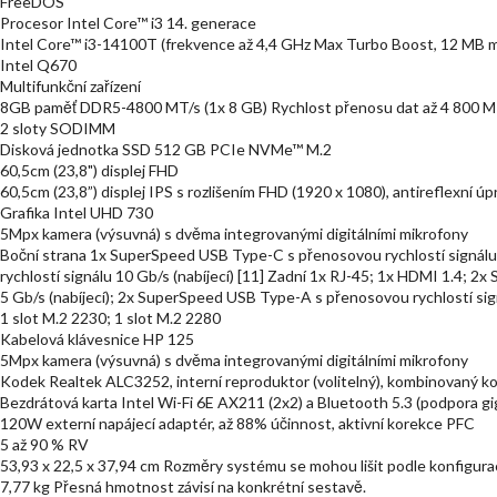
FreeDOS
Procesor Intel Core™ i3 14. generace
Intel Core™ i3-14100T (frekvence až 4,4 GHz Max Turbo Boost, 12 MB mez
Intel Q670
Multifunkční zařízení
8GB paměť DDR5-4800 MT/s (1x 8 GB) Rychlost přenosu dat až 4 800 M
2 sloty SODIMM
Disková jednotka SSD 512 GB PCIe NVMe™ M.2
60,5cm (23,8") displej FHD
60,5cm (23,8”) displej IPS s rozlišením FHD (1920 x 1080), antireflexní
Grafika Intel UHD 730
5Mpx kamera (výsuvná) s dvěma integrovanými digitálními mikrofony
Boční strana 1x SuperSpeed USB Type-C s přenosovou rychlostí signá
rychlostí signálu 10 Gb/s (nabíjecí) [11] Zadní 1x RJ-45; 1x HDMI 1.4; 
5 Gb/s (nabíjecí); 2x SuperSpeed USB Type-A s přenosovou rychlostí sign
1 slot M.2 2230; 1 slot M.2 2280
Kabelová klávesnice HP 125
5Mpx kamera (výsuvná) s dvěma integrovanými digitálními mikrofony
Kodek Realtek ALC3252, interní reproduktor (volitelný), kombinovaný k
Bezdrátová karta Intel Wi-Fi 6E AX211 (2x2) a Bluetooth 5.3 (podpora g
120W externí napájecí adaptér, až 88% účinnost, aktivní korekce PFC
5 až 90 % RV
53,93 x 22,5 x 37,94 cm Rozměry systému se mohou lišit podle konfigurace
7,77 kg Přesná hmotnost závisí na konkrétní sestavě.