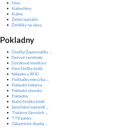
Fény
Kulmofény
Kulmy
Žehlící kartáče
Žehličky na vlasy
Pokladny
Čtečky/Zapisovačky ...
Datové terminály
Dotykové monitory
Fixní čtečky kódů
Nálepky a RFID
Počítačky mincí/ba ...
Pokladní tiskárny
Pokladní zásuvky
Pokladny
Ruční čtečky kódů
Spotřební materiál ...
Tiskárny čárových ...
TTR pásky
Zákaznické displej ...