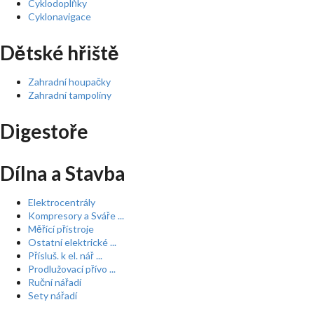
Cyklodoplňky
Cyklonavigace
Dětské hřiště
Zahradní houpačky
Zahradní tampolíny
Digestoře
Dílna a Stavba
Elektrocentrály
Kompresory a Sváře ...
Měřící přístroje
Ostatní elektrické ...
Přísluš. k el. nář ...
Prodlužovací přívo ...
Ruční nářadí
Sety nářadí