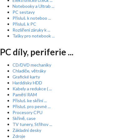
Elektronické čtečk ...
Notebooky a Ultrab ...
PC sestavy
Přísluš. k noteboo ...
Přísluš. k PC
Rozšíření záruky k ...
Tašky pro notebook ...
PC díly, periferie ...
CD/DVD mechaniky
Chladiče, větráky
Grafické karty
Harddisky HDD
Kabely a redukce ( ...
Paměti RAM
Přísluš. ke skříní ...
Přísluš. pro pevné ...
Procesory CPU
Skříně, case
TV tunery, Střihov ...
Základní desky
Zdroje