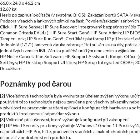
66,0 x 24,0 x 46,2 cm
12,69 kg
Heslo po zapnutí počítače (v systému BIOS); Zakázání portů SATA (v sy
Podpora visacích a lankových zámků na šasi; Povolení/zakázání sériovýc
Click; HP Sure Sense; HP Sure Recover; Integrovaný bezpečnostní čip
Common Criteria EAL4+); HP Sure Start Gen6; HP Sure Admin; HP BIO
Tamper Lock; HP Sure Run Gen5; Certifikát platformy HP při instalaci zař
Jednoletá (1/1/1) omezená záruka zahrnuje 1letou záruku na díly, práci 
jednotlivých zemích lišit. Záruka podléhá určitým omezením a výjimkám.
HP Noise Cancellation Software; HP Support Assistant; Koupit Office 
Settings; HP Desktop Support Utilities; HP Setup Integrated OOBE; 30
DocuShare
Poznámky pod čarou
[2] Vícejádrová technologie byla vyvinuta za účelem zvýšení výkonu urč
používání této technologie nejsou zaručené pro všechny zákazníky nebo s
v závislosti na pracovním zatížení aplikací a konfiguracích hardwaru a s
produktů Intel nemusí odpovídat výkonu.
[3] Volitelné příslušenství, které vyžaduje konfiguraci při zakoupení.
[4] HP Wolf Security pro firmy vyžaduje Windows 10 nebo 11 Pro či vyšší,
na počítačích HP Pro, Elite, pracovních stanicích a maloobchodních prod
dispozici v podrobnostech produktu.