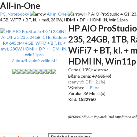
All-in-One
PC, Notebooky
All-in-One
HP AIO ProStudio 4 G1i 23
4GB, WiFi7 + BT, kl. + myš, 280W, HDMI + DP + HDMI IN, Win11pro
HP AIO ProStudio 
235, 24GB, 1TB, 
WiFi7 + BT, kl. +
HDMI IN, Win11p
Zobrazit v plné velikosti
Cena (-10%):
45 077 Kč
Běžná cena:
49 585 Kč
(ceny vč. DPH 21%)
Výrobce:
HP Inc.
Záruka: 36 Měsíc(ů)
Kód:
1522960
(REMA: 0 Kč ; Aut. Poplatek: 0 Kč započítáno ve 