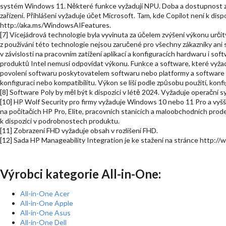
systém Windows 11. Některé funkce vyžadují NPU. Doba a dostupnost závi
zařízení. Přihlášení vyžaduje účet Microsoft. Tam, kde Copilot není k disp
http://aka.ms/WindowsAIFeatures.
[7] Vícejádrová technologie byla vyvinuta za účelem zvýšení výkonu urč
z používání této technologie nejsou zaručené pro všechny zákazníky ani s
v závislosti na pracovním zatížení aplikací a konfiguracích hardwaru i s
produktů Intel nemusí odpovídat výkonu. Funkce a software, které vyž
povolení softwaru poskytovatelem softwaru nebo platformy a software t
konfiguraci nebo kompatibilitu. Výkon se liší podle způsobu použití, konfi
[8] Software Poly by měl být k dispozici v létě 2024. Vyžaduje operační
[10] HP Wolf Security pro firmy vyžaduje Windows 10 nebo 11 Pro a vyšší
na počítačích HP Pro, Elite, pracovních stanicích a maloobchodních pro
k dispozici v podrobnostech produktu.
[11] Zobrazení FHD vyžaduje obsah v rozlišení FHD.
[12] Sada HP Manageability Integration je ke stažení na stránce http:
Výrobci kategorie All-in-One:
All-in-One Acer
All-in-One Apple
All-in-One Asus
All-in-One Dell