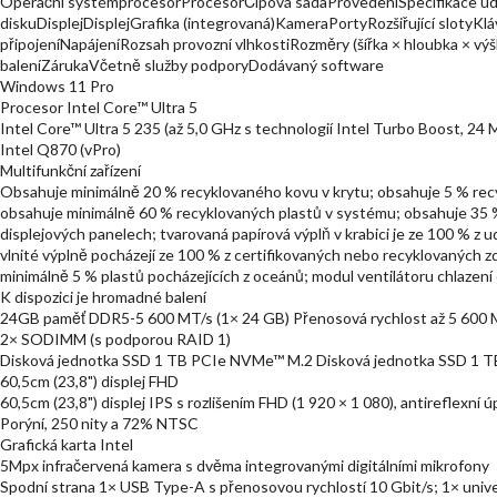
Operační systémprocesorProcesorČipová sadaProvedeníSpecifikace ud
diskuDisplejDisplejGrafika (integrovaná)KameraPortyRozšiřující sloty
připojeníNapájeníRozsah provozní vlhkostiRozměry (šířka × hloubka × v
baleníZárukaVčetně služby podporyDodávaný software
Windows 11 Pro
Procesor Intel Core™ Ultra 5
Intel Core™ Ultra 5 235 (až 5,0 GHz s technologií Intel Turbo Boost, 24 
Intel Q870 (vPro)
Multifunkční zařízení
Obsahuje minimálně 20 % recyklovaného kovu v krytu; obsahuje 5 % re
obsahuje minimálně 60 % recyklovaných plastů v systému; obsahuje 35 %
displejových panelech; tvarovaná papírová výplň v krabici je ze 100 % z ud
vlnité výplně pocházejí ze 100 % z certifikovaných nebo recyklovaných z
minimálně 5 % plastů pocházejících z oceánů; modul ventilátoru chlazení
K dispozici je hromadné balení
24GB paměť DDR5-5 600 MT/s (1× 24 GB) Přenosová rychlost až 5 600 
2× SODIMM (s podporou RAID 1)
Disková jednotka SSD 1 TB PCIe NVMe™ M.2 Disková jednotka SSD 1 
60,5cm (23,8") displej FHD
60,5cm (23,8") displej IPS s rozlišením FHD (1 920 × 1 080), antireflex
Porýní, 250 nity a 72% NTSC
Grafická karta Intel
5Mpx infračervená kamera s dvěma integrovanými digitálními mikrofony
Spodní strana 1× USB Type-A s přenosovou rychlostí 10 Gbit/s; 1× univ