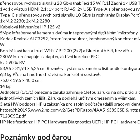
přenosovou rychlostí signálu 20 Gb/s (nabíjecí 15 W) [11] Zadní 1× USB
1.4; 1x výstup HDMI 2.1; 1× port RJ-45; 2× USB Type-A s přenosovou ryc
Type-C s přenosovou rychlostí signálu 10 Gb/s (s rozhraním DisplayPort
1x M.2 2230; 2x M.2 2280
Kabelová klávesnice HP 125 v2
5Mpx infračervená kamera s dvěma integrovanými digitálními mikrofony
Kodek Realtek ALC3252, interní reproduktor, kombinovaný konektor mik
W
Bezdrátová karta Intel Wi-Fi 7 BE200 (2x2) a Bluetooth 5.4, bez vPro
280W interní napájecí adaptér, aktivní korekce PFC
5 až 90 % RV
53,96 × 31,94 × 5,25 cm Rozměry systému se mohou lišit podle konfigurace
6,3 kg Přesná hmotnost závisí na konkrétní sestavě.
75,0 × 19,5 × 48,0 cm
14 kg
Jednoletá (1/1/1) omezená záruka zahrnuje 1letou záruku na díly, práci 
jednotlivých zemích lišit. Záruka podléhá určitým omezením a výjimkám.
3letá HW podpora HP u zákazníka pro stolní počítače (další pracovní den)
https://h20195.www2.hp.com/v2/GetPDF.aspx/4AA5-6385CSE & https
7123CSE.pdf
HP Notifications; HP PC Hardware Diagnostics UEFI; HP PC Hardware 
Poznámky pod čarou