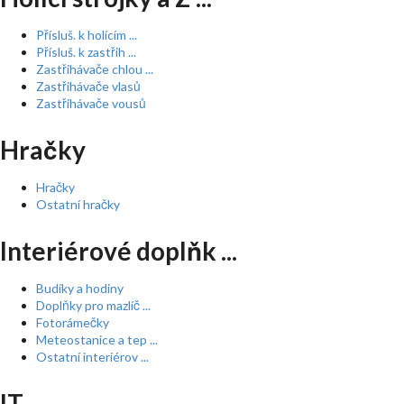
Přísluš. k holícím ...
Přísluš. k zastřih ...
Zastřihávače chlou ...
Zastřihávače vlasů
Zastřihávače vousů
Hračky
Hračky
Ostatní hračky
Interiérové doplňk ...
Budíky a hodiny
Doplňky pro mazlíč ...
Fotorámečky
Meteostanice a tep ...
Ostatní interiérov ...
IT