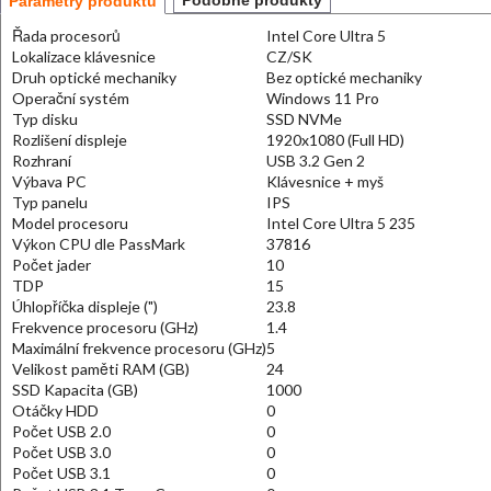
Podobné produkty
Parametry produktu
Řada procesorů
Intel Core Ultra 5
Lokalizace klávesnice
CZ/SK
Druh optické mechaniky
Bez optické mechaniky
Operační systém
Windows 11 Pro
Typ disku
SSD NVMe
Rozlišení displeje
1920x1080 (Full HD)
Rozhraní
USB 3.2 Gen 2
Výbava PC
Klávesnice + myš
Typ panelu
IPS
Model procesoru
Intel Core Ultra 5 235
Výkon CPU dle PassMark
37816
Počet jader
10
TDP
15
Úhlopříčka displeje (")
23.8
Frekvence procesoru (GHz)
1.4
Maximální frekvence procesoru (GHz)
5
Velikost paměti RAM (GB)
24
SSD Kapacita (GB)
1000
Otáčky HDD
0
Počet USB 2.0
0
Počet USB 3.0
0
Počet USB 3.1
0