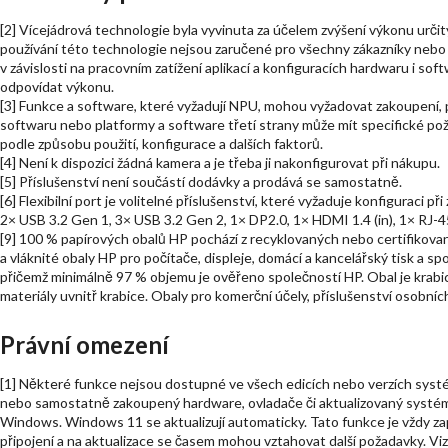
[2] Vícejádrová technologie byla vyvinuta za účelem zvýšení výkonu urč
používání této technologie nejsou zaručené pro všechny zákazníky nebo s
v závislosti na pracovním zatížení aplikací a konfiguracích hardwaru i so
odpovídat výkonu.
[3] Funkce a software, které vyžadují NPU, mohou vyžadovat zakoupení
softwaru nebo platformy a software třetí strany může mít specifické poža
podle způsobu použití, konfigurace a dalších faktorů.
[4] Není k dispozici žádná kamera a je třeba ji nakonfigurovat při nákupu.
[5] Příslušenství není součástí dodávky a prodává se samostatně.
[6] Flexibilní port je volitelné příslušenství, které vyžaduje konfiguraci př
2× USB 3.2 Gen 1, 3× USB 3.2 Gen 2, 1× DP2.0, 1× HDMI 1.4 (in), 1× RJ-4
[9] 100 % papírových obalů HP pochází z recyklovaných nebo certifikovan
a vláknité obaly HP pro počítače, displeje, domácí a kancelářský tisk a s
přičemž minimálně 97 % objemu je ověřeno společností HP. Obal je krabi
materiály uvnitř krabice. Obaly pro komerční účely, příslušenství osobní
Právní omezení
[1] Některé funkce nejsou dostupné ve všech edicích nebo verzích sy
nebo samostatně zakoupený hardware, ovladače či aktualizovaný systé
Windows. Windows 11 se aktualizují automaticky. Tato funkce je vždy z
připojení a na aktualizace se časem mohou vztahovat další požadavky. V