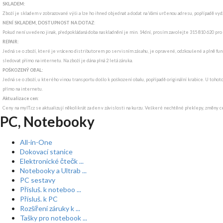
SKLADEM:
Zboží je skladem v zobrazované výši a lze ho ihned objednat a dodat na Vámi určenou adresu, popřípadě v
NENÍ SKLADEM, DOSTUPNOST NA DOTAZ
:
Pokud není uvedeno jinak, předpokládaná doba naskladnění je min. 14dní, prosím zavolejte 315 810 620 pro
REPAIR:
Jedná se o zboží, které je vráceno distributorem po servisním zásahu, je opravené, odzkoušené a plně funk
sledovat přímo na internetu. Na zboží je dána plná 2 letá záruka.
POŠKOZENÝ OBAL:
Jedná se o zboží, u kterého vinou transportu došlo k poškození obalu, popřípadě originální krabice. U tohot
přímo na internetu.
Aktualizace cen:
Ceny na myIT.cz se aktualizují několikrát za den v závislosti na kurzu. Veškeré nechtěné překlepy, změny c
PC, Notebooky
All-in-One
Dokovací stanice
Elektronické čtečk ...
Notebooky a Ultrab ...
PC sestavy
Přísluš. k noteboo ...
Přísluš. k PC
Rozšíření záruky k ...
Tašky pro notebook ...