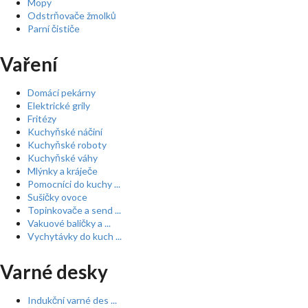
Mopy
Odstrňovače žmolků
Parní čističe
Vaření
Domácí pekárny
Elektrické grily
Fritézy
Kuchyňské náčiní
Kuchyňské roboty
Kuchyňské váhy
Mlýnky a kráječe
Pomocníci do kuchy ...
Sušičky ovoce
Topinkovače a send ...
Vakuové baličky a ...
Vychytávky do kuch ...
Varné desky
Indukční varné des ...