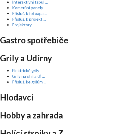
Interaktivní tabul ...
Komerční panely
Přísluš. k fotoapa ...
Přísluš. k projekt ...
Projektory
Gastro spotřebiče
Grily a Udírny
Elektrické grily
Grily na uhlí a dř ...
Přísluš. ke grilům ...
Hlodavci
Hobby a zahrada
Holící strojky a Z ...