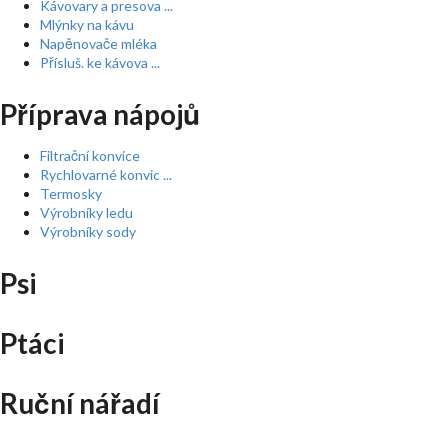
Kávovary a presova ...
Mlýnky na kávu
Napěnovače mléka
Přísluš. ke kávova ...
Příprava nápojů
Filtrační konvice
Rychlovarné konvic ...
Termosky
Výrobníky ledu
Výrobníky sody
Psi
Ptáci
Ruční nářadí