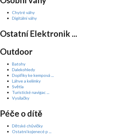
Osobní váhy
Chytré váhy
Digitální váhy
Ostatní Elektronik ...
Outdoor
Batohy
Dalekohledy
Doplňky ke kempová ...
Láhve a kelímky
Světla
Turistické navigac ...
Vysílačky
Péče o dítě
Dětské chůvičky
Ostatní kojenecé p ...