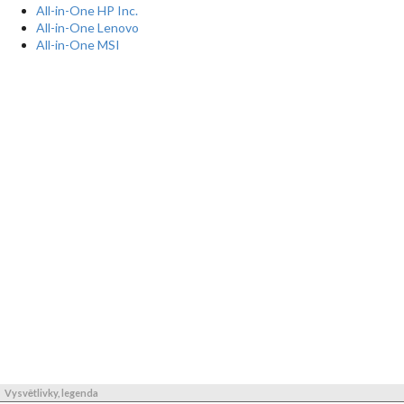
All-in-One HP Inc.
All-in-One Lenovo
All-in-One MSI
Vysvětlivky, legenda