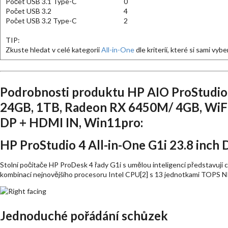
Počet USB 3.1 Type-C
0
Počet USB 3.2
4
Počet USB 3.2 Type-C
2
TIP:
Zkuste hledat v celé kategorii
All-in-One
dle kriterií, které si sami vybe
Podrobnosti produktu HP AIO ProStudio 4
24GB, 1TB, Radeon RX 6450M/ 4GB, WiFi7
DP + HDMI IN, Win11pro:
HP ProStudio 4 All-in-One G1i 23.8 inch
Stolní počítače HP ProDesk 4 řady G1i s umělou inteligencí představují
kombinací nejnovějšího procesoru Intel CPU[2] s 13 jednotkami TOPS NPU
Jednoduché pořádání schůzek