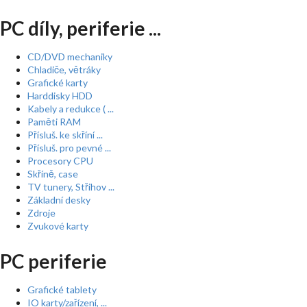
PC díly, periferie ...
CD/DVD mechaniky
Chladiče, větráky
Grafické karty
Harddisky HDD
Kabely a redukce ( ...
Paměti RAM
Přísluš. ke skříní ...
Přísluš. pro pevné ...
Procesory CPU
Skříně, case
TV tunery, Střihov ...
Základní desky
Zdroje
Zvukové karty
PC periferie
Grafické tablety
IO karty/zařízení, ...