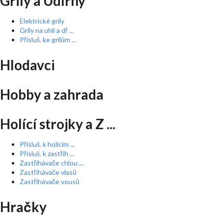
Grily a Udírny
Elektrické grily
Grily na uhlí a dř ...
Přísluš. ke grilům ...
Hlodavci
Hobby a zahrada
Holící strojky a Z ...
Přísluš. k holícím ...
Přísluš. k zastřih ...
Zastřihávače chlou ...
Zastřihávače vlasů
Zastřihávače vousů
Hračky