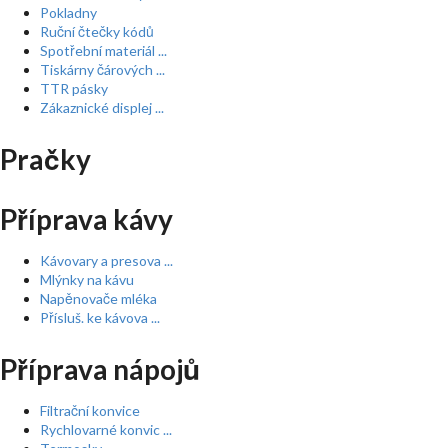
Pokladny
Ruční čtečky kódů
Spotřební materiál ...
Tiskárny čárových ...
TTR pásky
Zákaznické displej ...
Pračky
Příprava kávy
Kávovary a presova ...
Mlýnky na kávu
Napěnovače mléka
Přísluš. ke kávova ...
Příprava nápojů
Filtrační konvice
Rychlovarné konvic ...