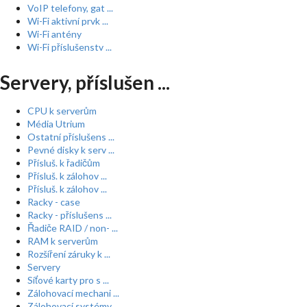
VoIP telefony, gat ...
Wi-Fi aktivní prvk ...
Wi-Fi antény
Wi-Fi příslušenstv ...
Servery, příslušen ...
CPU k serverům
Média Utrium
Ostatní příslušens ...
Pevné disky k serv ...
Přísluš. k řadičům
Přísluš. k zálohov ...
Přísluš. k zálohov ...
Racky - case
Racky - příslušens ...
Řadiče RAID / non- ...
RAM k serverům
Rozšíření záruky k ...
Servery
Síťové karty pro s ...
Zálohovací mechani ...
Zálohovací systémy