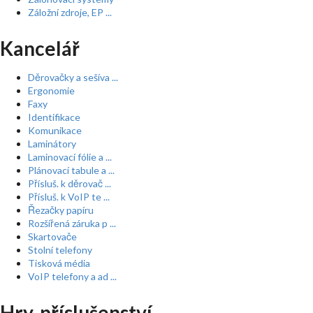
Záložní zdroje, EP ...
Kancelář
Děrovačky a sešíva ...
Ergonomie
Faxy
Identifikace
Komunikace
Laminátory
Laminovací fólie a ...
Plánovací tabule a ...
Přísluš. k děrovač ...
Přísluš. k VoIP te ...
Řezačky papíru
Rozšířená záruka p ...
Skartovače
Stolní telefony
Tisková média
VoIP telefony a ad ...
Hry, příslušenství