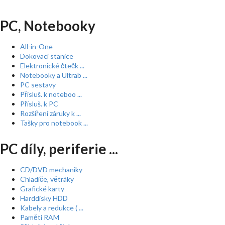
PC, Notebooky
All-in-One
Dokovací stanice
Elektronické čtečk ...
Notebooky a Ultrab ...
PC sestavy
Přísluš. k noteboo ...
Přísluš. k PC
Rozšíření záruky k ...
Tašky pro notebook ...
PC díly, periferie ...
CD/DVD mechaniky
Chladiče, větráky
Grafické karty
Harddisky HDD
Kabely a redukce ( ...
Paměti RAM