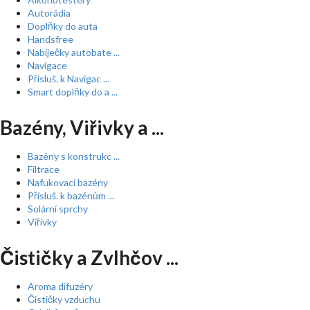
Autorádia
Doplňky do auta
Handsfree
Nabíječky autobate ...
Navigace
Přísluš. k Navigac ...
Smart doplňky do a ...
Bazény, Viřivky a ...
Bazény s konstrukc ...
Filtrace
Nafukovací bazény
Přísluš. k bazénům ...
Solární sprchy
Vířivky
Čističky a Zvlhčov ...
Aroma difuzéry
Čističky vzduchu