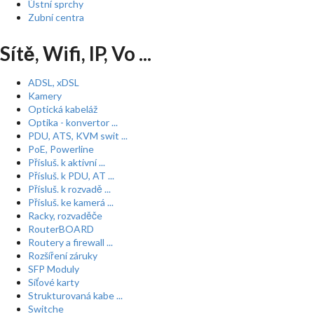
Ústní sprchy
Zubní centra
Sítě, Wifi, IP, Vo ...
ADSL, xDSL
Kamery
Optická kabeláž
Optika - konvertor ...
PDU, ATS, KVM swit ...
PoE, Powerline
Přísluš. k aktivní ...
Přísluš. k PDU, AT ...
Přísluš. k rozvadě ...
Přísluš. ke kamerá ...
Racky, rozvaděče
RouterBOARD
Routery a firewall ...
Rozšíření záruky
SFP Moduly
Síťové karty
Strukturovaná kabe ...
Switche