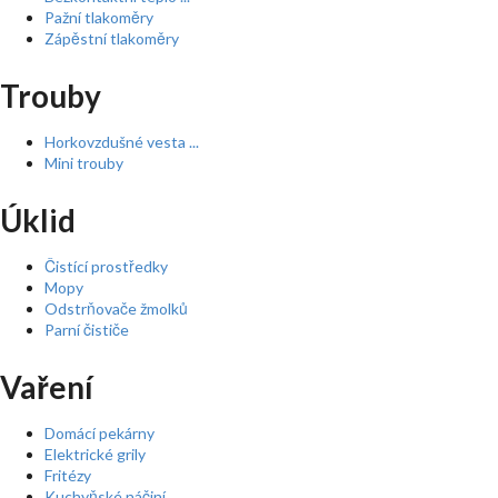
Pažní tlakoměry
Zápěstní tlakoměry
Trouby
Horkovzdušné vesta ...
Mini trouby
Úklid
Čistící prostředky
Mopy
Odstrňovače žmolků
Parní čističe
Vaření
Domácí pekárny
Elektrické grily
Fritézy
Kuchyňské náčiní