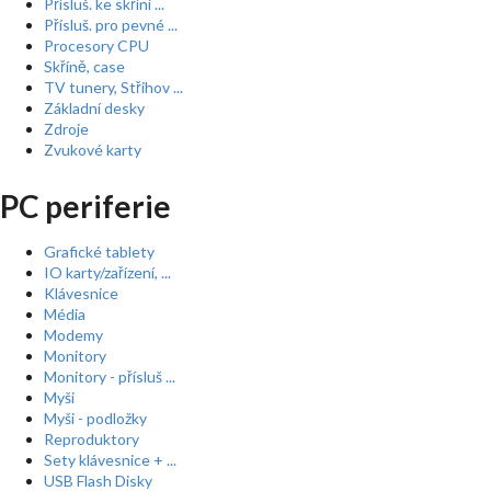
Přísluš. ke skříní ...
Přísluš. pro pevné ...
Procesory CPU
Skříně, case
TV tunery, Střihov ...
Základní desky
Zdroje
Zvukové karty
PC periferie
Grafické tablety
IO karty/zařízení, ...
Klávesnice
Média
Modemy
Monitory
Monitory - přísluš ...
Myši
Myši - podložky
Reproduktory
Sety klávesnice + ...
USB Flash Disky