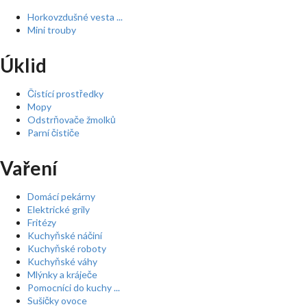
Horkovzdušné vesta ...
Mini trouby
Úklid
Čistící prostředky
Mopy
Odstrňovače žmolků
Parní čističe
Vaření
Domácí pekárny
Elektrické grily
Fritézy
Kuchyňské náčiní
Kuchyňské roboty
Kuchyňské váhy
Mlýnky a kráječe
Pomocníci do kuchy ...
Sušičky ovoce