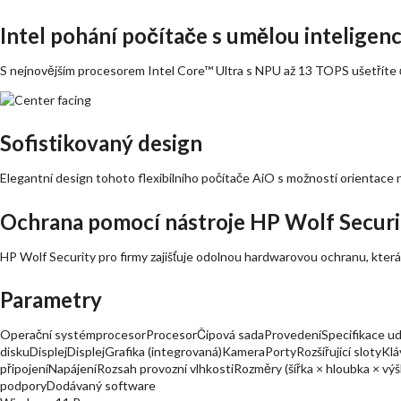
Intel pohání počítače s umělou inteligenc
S nejnovějším procesorem Intel Core™ Ultra s NPU až 13 TOPS ušetříte ča
Sofistikovaný design
Elegantní design tohoto flexibilního počítače AiO s možností orientace na
Ochrana pomocí nástroje HP Wolf Securi
HP Wolf Security pro firmy zajišťuje odolnou hardwarovou ochranu, která 
Parametry
Operační systémprocesorProcesorČipová sadaProvedeníSpecifikace ud
diskuDisplejDisplejGrafika (integrovaná)KameraPortyRozšiřující sloty
připojeníNapájeníRozsah provozní vlhkostiRozměry (šířka × hloubka × 
podporyDodávaný software