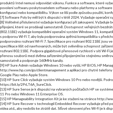
produktů Intel nemusí odpovídat výkonu. Funkce a software, které vyž
povolení softwaru poskytovatelem softwaru nebo platformy a software t
konfiguraci nebo kompatibilitu. Výkon se liší podle způsobu použití, konfi
[7] Software Poly by měl být k dispozici v létě 2024. Vyžaduje operační
[8] Volitelné příslušenství vyžaduje konfiguraci při zakoupení. Vyžaduje
připojení, které se prodávají samostatně. Dostupnost veřejných bezdrá
(802.11BE) vyžaduje kompatibilní operační systém Windows 11, kompati
s podporou Wi-Fi 7, aby byla podporována zpětná kompatibilita s předchoz
podporováno rozhraní Wi-Fi 7. Specifikace pro rozhraní 802.11BE jsou v
specifikace lišit od navrhovaných, může být ovlivněna schopnost zařízení
rozhraní 802.11BE. Podpora gigabitové přenosové rychlosti v síti Wi-Fi je
přenosu souborů mezi dvěma zařízeními připojenými ke stejnému směrov
samostatně a podporuje 160MHz kanály.
[9] HP Sure Admin vyžaduje Windows 10 nebo vyšší, HP BIOS, HP Managea
http://www.hp.com/go/clientmanagement a aplikaci pro chytré telefon
Google Play nebo Apple Store.
[10] HP Sure Click vyžaduje systém Windows 10 Pro nebo novější. Podrob
https://bit.ly/2PrLT6A_SureClick.
[13] HP Sure Sense je k dispozici na vybraných počítačích HP se syst
11 Pro nebo Windows 11 Enterprise OS.
[15] HP Manageability Integration Kit je ke stažení na stránce http:/
[14] HP Sure Recover s technologií Embedded Recover vyžaduje před použ
videa atd., aby nedošlo ke ztrátě dat. Síťové obnovení přes Wi-Fi je k dis