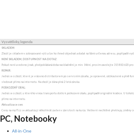
Vysvětlivky, legenda
SKLADEM:
Zboží je skladem v zobrazované výši a lze ho ihned objednat a dodat na Vámi určenou adresu, popřípadě v
NENÍ SKLADEM, DOSTUPNOST NA DOTAZ
:
Pokud není uvedeno jinak, předpokládaná doba naskladnění je min. 14dní, prosím zavolejte 315 810 620 pro
REPAIR:
Jedná se o zboží, které je vráceno distributorem po servisním zásahu, je opravené, odzkoušené a plně funk
sledovat přímo na internetu. Na zboží je dána plná 2 letá záruka.
POŠKOZENÝ OBAL:
Jedná se o zboží, u kterého vinou transportu došlo k poškození obalu, popřípadě originální krabice. U tohot
přímo na internetu.
Aktualizace cen:
Ceny na myIT.cz se aktualizují několikrát za den v závislosti na kurzu. Veškeré nechtěné překlepy, změny c
PC, Notebooky
All-in-One