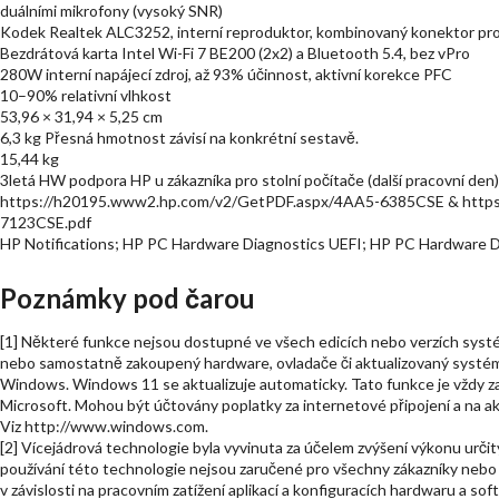
duálními mikrofony (vysoký SNR)
Kodek Realtek ALC3252, interní reproduktor, kombinovaný konektor pro
Bezdrátová karta Intel Wi-Fi 7 BE200 (2x2) a Bluetooth 5.4, bez vPro
280W interní napájecí zdroj, až 93% účinnost, aktivní korekce PFC
10–90% relativní vlhkost
53,96 × 31,94 × 5,25 cm
6,3 kg Přesná hmotnost závisí na konkrétní sestavě.
15,44 kg
3letá HW podpora HP u zákazníka pro stolní počítače (další pracovní den)
https://h20195.www2.hp.com/v2/GetPDF.aspx/4AA5-6385CSE & https
7123CSE.pdf
HP Notifications; HP PC Hardware Diagnostics UEFI; HP PC Hardware 
Poznámky pod čarou
[1] Některé funkce nejsou dostupné ve všech edicích nebo verzích sy
nebo samostatně zakoupený hardware, ovladače či aktualizovaný systé
Windows. Windows 11 se aktualizuje automaticky. Tato funkce je vždy z
Microsoft. Mohou být účtovány poplatky za internetové připojení a na a
Viz http://www.windows.com.
[2] Vícejádrová technologie byla vyvinuta za účelem zvýšení výkonu urč
používání této technologie nejsou zaručené pro všechny zákazníky nebo s
v závislosti na pracovním zatížení aplikací a konfiguracích hardwaru a s