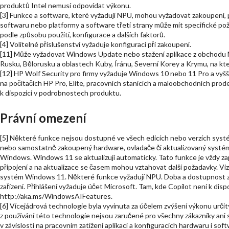
produktů Intel nemusí odpovídat výkonu.
[3] Funkce a software, které vyžadují NPU, mohou vyžadovat zakoupení
softwaru nebo platformy a software třetí strany může mít specifické poža
podle způsobu použití, konfigurace a dalších faktorů.
[4] Volitelné příslušenství vyžaduje konfiguraci při zakoupení.
[11] Může vyžadovat Windows Update nebo stažení aplikace z obchodu Mi
Rusku, Bělorusku a oblastech Kuby, Íránu, Severní Korey a Krymu, na kt
[12] HP Wolf Security pro firmy vyžaduje Windows 10 nebo 11 Pro a vyšší
na počítačích HP Pro, Elite, pracovních stanicích a maloobchodních pro
k dispozici v podrobnostech produktu.
Právní omezení
[5] Některé funkce nejsou dostupné ve všech edicích nebo verzích sy
nebo samostatně zakoupený hardware, ovladače či aktualizovaný systé
Windows. Windows 11 se aktualizují automaticky. Tato funkce je vždy z
připojení a na aktualizace se časem mohou vztahovat další požadavky. V
systém Windows 11. Některé funkce vyžadují NPU. Doba a dostupnost závi
zařízení. Přihlášení vyžaduje účet Microsoft. Tam, kde Copilot není k disp
http://aka.ms/WindowsAIFeatures.
[6] Vícejádrová technologie byla vyvinuta za účelem zvýšení výkonu urč
z používání této technologie nejsou zaručené pro všechny zákazníky ani s
v závislosti na pracovním zatížení aplikací a konfiguracích hardwaru i s