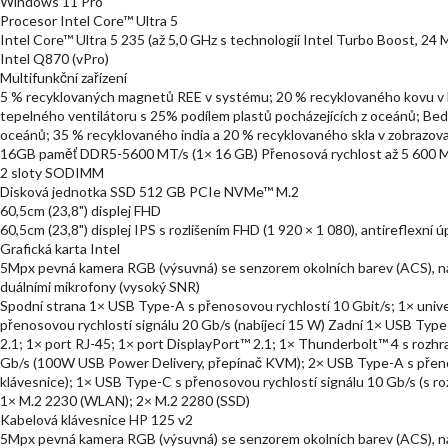
Windows 11 Pro
Procesor Intel Core™ Ultra 5
Intel Core™ Ultra 5 235 (až 5,0 GHz s technologií Intel Turbo Boost, 24 
Intel Q870 (vPro)
Multifunkční zařízení
5 % recyklovaných magnetů REE v systému; 20 % recyklovaného kovu v k
tepelného ventilátoru s 25% podílem plastů pocházejících z oceánů; Bed
oceánů; 35 % recyklovaného india a 20 % recyklovaného skla v zobrazov
16GB paměť DDR5-5600 MT/s (1× 16 GB) Přenosová rychlost až 5 600 M
2 sloty SODIMM
Disková jednotka SSD 512 GB PCIe NVMe™ M.2
60,5cm (23,8") displej FHD
60,5cm (23,8") displej IPS s rozlišením FHD (1 920 × 1 080), antireflexn
Grafická karta Intel
5Mpx pevná kamera RGB (výsuvná) se senzorem okolních barev (ACS), n
duálními mikrofony (vysoký SNR)
Spodní strana 1× USB Type-A s přenosovou rychlostí 10 Gbit/s; 1× univ
přenosovou rychlostí signálu 20 Gb/s (nabíjecí 15 W) Zadní 1× USB Typ
2.1; 1× port RJ-45; 1× port DisplayPort™ 2.1; 1× Thunderbolt™ 4 s rozh
Gb/s (100W USB Power Delivery, přepínač KVM); 2× USB Type-A s přeno
klávesnice); 1× USB Type-C s přenosovou rychlostí signálu 10 Gb/s (s r
1× M.2 2230 (WLAN); 2× M.2 2280 (SSD)
Kabelová klávesnice HP 125 v2
5Mpx pevná kamera RGB (výsuvná) se senzorem okolních barev (ACS), n