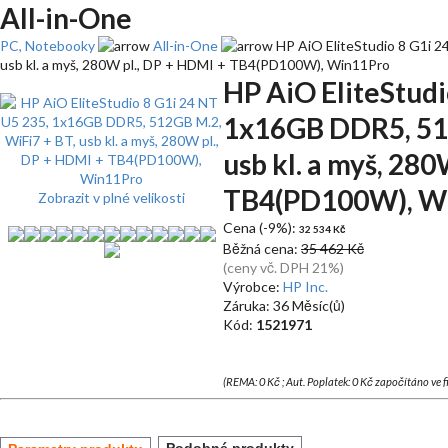
All-in-One
PC, Notebooky
All-in-One
HP AiO EliteStudio 8 G1i 2
usb kl. a myš, 280W pl., DP + HDMI + TB4(PD100W), Win11Pro
HP AiO EliteStudi
1x16GB DDR5, 512
usb kl. a myš, 280
TB4(PD100W), W
Zobrazit v plné velikosti
Cena (-9%):
32 534 Kč
Běžná cena:
35 462 Kč
(ceny vč. DPH 21%)
Výrobce:
HP Inc.
Záruka: 36 Měsíc(ů)
Kód:
1521971
(REMA: 0 Kč ; Aut. Poplatek: 0 Kč započítáno ve 