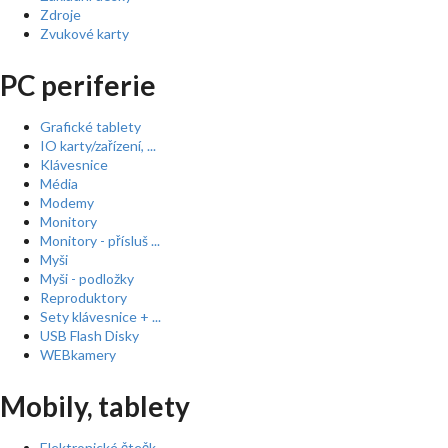
Zdroje
Zvukové karty
PC periferie
Grafické tablety
IO karty/zařízení, ...
Klávesnice
Média
Modemy
Monitory
Monitory - přísluš ...
Myši
Myši - podložky
Reproduktory
Sety klávesnice + ...
USB Flash Disky
WEBkamery
Mobily, tablety
Elektronické čtečk ...