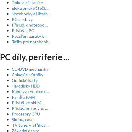
Dokovací stanice
Elektronické čtečk ...
Notebooky a Ultrab ...
PC sestavy
Přísluš. k noteboo ...
Přísluš. k PC
Rozšíření záruky k ...
Tašky pro notebook ...
PC díly, periferie ...
CD/DVD mechaniky
Chladiče, větráky
Grafické karty
Harddisky HDD
Kabely a redukce ( ...
Paměti RAM
Přísluš. ke skříní ...
Přísluš. pro pevné ...
Procesory CPU
Skříně, case
TV tunery, Střihov ...
Základní desky