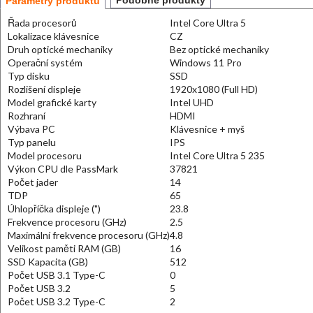
Podobné produkty
Parametry produktu
Řada procesorů
Intel Core Ultra 5
Lokalizace klávesnice
CZ
Druh optické mechaniky
Bez optické mechaniky
Operační systém
Windows 11 Pro
Typ disku
SSD
Rozlišení displeje
1920x1080 (Full HD)
Model grafické karty
Intel UHD
Rozhraní
HDMI
Výbava PC
Klávesnice + myš
Typ panelu
IPS
Model procesoru
Intel Core Ultra 5 235
Výkon CPU dle PassMark
37821
Počet jader
14
TDP
65
Úhlopříčka displeje (")
23.8
Frekvence procesoru (GHz)
2.5
Maximální frekvence procesoru (GHz)
4.8
Velikost paměti RAM (GB)
16
SSD Kapacita (GB)
512
Počet USB 3.1 Type-C
0
Počet USB 3.2
5
Počet USB 3.2 Type-C
2