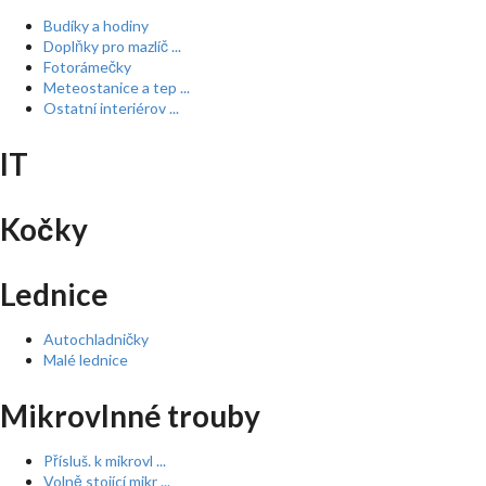
Budíky a hodiny
Doplňky pro mazlíč ...
Fotorámečky
Meteostanice a tep ...
Ostatní interiérov ...
IT
Kočky
Lednice
Autochladničky
Malé lednice
Mikrovlnné trouby
Přísluš. k mikrovl ...
Volně stojící mikr ...