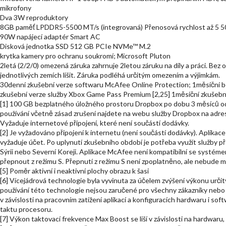
mikrofony
Dva 3W reproduktory
8GB paměť LPDDR5-5500 MT/s (integrovaná) Přenosová rychlost až 5 5
90W napájecí adaptér Smart AC
Disková jednotka SSD 512 GB PCIe NVMe™ M.2
krytka kamery pro ochranu soukromí; Microsoft Pluton
2letá (2/2/0) omezená záruka zahrnuje 2letou záruku na díly a práci. Bez
jednotlivých zemích lišit. Záruka podléhá určitým omezením a výjimkám.
30denní zkušební verze softwaru McAfee Online Protection; 1měsíční b
zkušební verze služby Xbox Game Pass Premium [2,25] 1měsíční zkušební
[1] 100 GB bezplatného úložného prostoru Dropbox po dobu 3 měsíců od
používání včetně zásad zrušení najdete na webu služby Dropbox na ad
Vyžaduje internetové připojení, které není součástí dodávky.
[2] Je vyžadováno připojení k internetu (není součástí dodávky). Aplikace
vyžaduje účet. Po uplynutí zkušebního období je potřeba využít služby p
Sýrii nebo Severní Koreji. Aplikace McAfee není kompatibilní se systé
přepnout z režimu S. Přepnutí z režimu S není zpoplatněno, ale nebude m
[5] Poměr aktivní i neaktivní plochy obrazu k šasi
[6] Vícejádrová technologie byla vyvinuta za účelem zvýšení výkonu urč
používání této technologie nejsou zaručené pro všechny zákazníky nebo s
v závislosti na pracovním zatížení aplikací a konfiguracích hardwaru i s
taktu procesoru.
[7] Výkon taktovací frekvence Max Boost se liší v závislosti na hardwaru