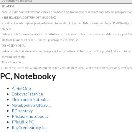
Vysvětlivky, legenda
SKLADEM:
Zboží je skladem v zobrazované výši a lze ho ihned objednat a dodat na Vámi určenou adresu, popřípadě v
NENÍ SKLADEM, DOSTUPNOST NA DOTAZ
:
Pokud není uvedeno jinak, předpokládaná doba naskladnění je min. 14dní, prosím zavolejte 315 810 620 pro
REPAIR:
Jedná se o zboží, které je vráceno distributorem po servisním zásahu, je opravené, odzkoušené a plně funk
sledovat přímo na internetu. Na zboží je dána plná 2 letá záruka.
POŠKOZENÝ OBAL:
Jedná se o zboží, u kterého vinou transportu došlo k poškození obalu, popřípadě originální krabice. U tohot
přímo na internetu.
Aktualizace cen:
Ceny na myIT.cz se aktualizují několikrát za den v závislosti na kurzu. Veškeré nechtěné překlepy, změny c
PC, Notebooky
All-in-One
Dokovací stanice
Elektronické čtečk ...
Notebooky a Ultrab ...
PC sestavy
Přísluš. k noteboo ...
Přísluš. k PC
Rozšíření záruky k ...