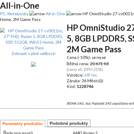
All-in-One
PC, Notebooky
All-in-One
HP OmniStudio 27-cv0011n
Home, 2M Game Pass
HP OmniStudio 27
5, 8GB LPDDR5, 
2M Game Pass
Zobrazit v plné velikosti
Cena (-10%):
18 792 Kč
Běžná cena:
20 671 Kč
(ceny vč. DPH 21%)
Výrobce:
HP Inc.
Záruka: 36 Měsíc(ů)
Kód:
1228746
(REMA: 0 Kč ; Aut. Poplatek: 0 Kč započítáno ve 
Podobné produkty
Parametry produktu
Řada procesorů
AMD Ryzen 5