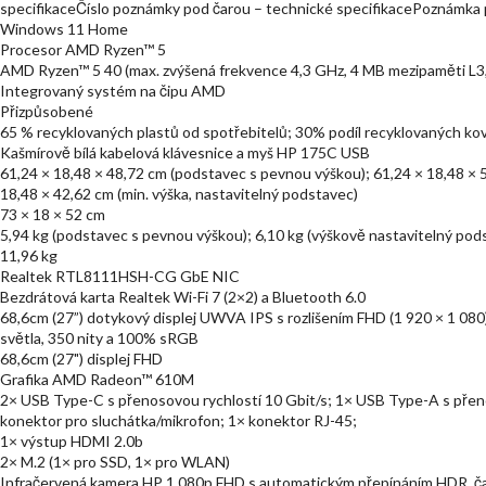
specifikaceČíslo poznámky pod čarou – technické specifikacePoznámka p
Windows 11 Home
Procesor AMD Ryzen™ 5
AMD Ryzen™ 5 40 (max. zvýšená frekvence 4,3 GHz, 4 MB mezipaměti L3, 4
Integrovaný systém na čipu AMD
Přizpůsobené
65 % recyklovaných plastů od spotřebitelů; 30% podíl recyklovaných ko
Kašmírově bílá kabelová klávesnice a myš HP 175C USB
61,24 × 18,48 × 48,72 cm (podstavec s pevnou výškou); 61,24 × 18,48 × 
18,48 × 42,62 cm (min. výška, nastavitelný podstavec)
73 × 18 × 52 cm
5,94 kg (podstavec s pevnou výškou); 6,10 kg (výškově nastavitelný pod
11,96 kg
Realtek RTL8111HSH-CG GbE NIC
Bezdrátová karta Realtek Wi-Fi 7 (2×2) a Bluetooth 6.0
68,6cm (27”) dotykový displej UWVA IPS s rozlišením FHD (1 920 × 1 080
světla, 350 nity a 100% sRGB
68,6cm (27") displej FHD
Grafika AMD Radeon™ 610M
2× USB Type-C s přenosovou rychlostí 10 Gbit/s; 1× USB Type-A s přeno
konektor pro sluchátka/mikrofon; 1× konektor RJ-45;
1× výstup HDMI 2.0b
2× M.2 (1× pro SSD, 1× pro WLAN)
Infračervená kamera HP 1 080p FHD s automatickým přepínáním HDR, ča