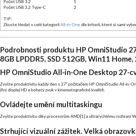
Počet USB 3.2
1
Počet USB 3.2 Type-C
2
TIP:
Zkuste hledat v celé kategorii
All-in-One
dle kriterií, které si sami vybe
Podrobnosti produktu HP OmniStudio 27
8GB LPDDR5, SSD 512GB, Win11 Home, 
HP OmniStudio All-in-One Desktop 27-
Zvyšte produktivitu každý den s 27" počítačem HP OmniStudio All-in-On
živý displej HD a bohatý zvuk v kinematografické kvalitě.
Ovládejte umění multitaskingu
Zvyšte produktivitu díky procesorům AMD[1] a ultrarychlému rozhraní Wi
Strhující vizuální zážitek. Velká obrazovk