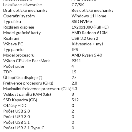
Lokalizace klávesnice
CZ/SK
Druh optické mechaniky
Bez optické mechaniky
Operační systém
Windows 11 Home
Typ disku
SSD NVMe
Rozlišení displeje
1920x1080 (Full HD)
Model grafické karty
AMD Radeon 610M
Rozhraní
USB 3.2 Gen 2
Výbava PC
Klávesnice + myš
Typ panelu
IPS
Model procesoru
AMD Ryzen 5 40
Výkon CPU dle PassMark
9341
Počet jader
4
TDP
15
Úhlopříčka displeje (")
27
Frekvence procesoru (GHz)
2.8
Maximální frekvence procesoru (GHz)
4.3
Velikost paměti RAM (GB)
8
SSD Kapacita (GB)
512
Otáčky HDD
0
Počet USB 2.0
2
Počet USB 3.0
0
Počet USB 3.1
0
Počet USB 3.1 Type-C
0