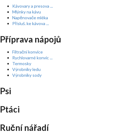
Kávovary a presova ...
Mlýnky na kávu
Napěnovače mléka
Přísluš. ke kávova ...
Příprava nápojů
Filtrační konvice
Rychlovarné konvic ...
Termosky
Výrobníky ledu
Výrobníky sody
Psi
Ptáci
Ruční nářadí