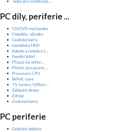
Tašky pro notebook ...
PC díly, periferie ...
CD/DVD mechaniky
Chladiče, větráky
Grafické karty
Harddisky HDD
Kabely a redukce ( ...
Paměti RAM
Přísluš. ke skříní ...
Přísluš. pro pevné ...
Procesory CPU
Skříně, case
TV tunery, Střihov ...
Základní desky
Zdroje
Zvukové karty
PC periferie
Grafické tablety