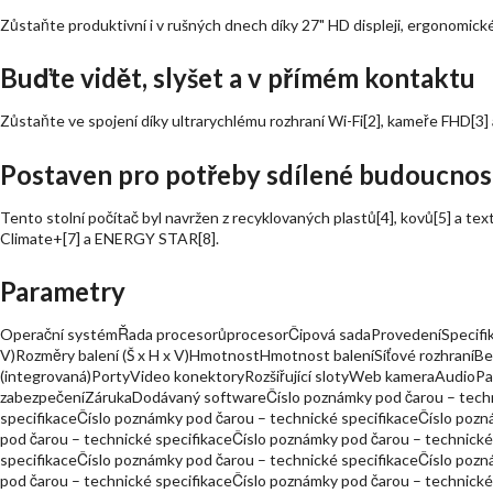
Zůstaňte produktivní i v rušných dnech díky 27" HD displeji, ergonomic
Buďte vidět, slyšet a v přímém kontaktu
Zůstaňte ve spojení díky ultrarychlému rozhraní Wi-Fi[2], kameře FHD[3
Postaven pro potřeby sdílené budoucnos
Tento stolní počítač byl navržen z recyklovaných plastů[4], kovů[5] a text
Climate+[7] a ENERGY STAR[8].
Parametry
Operační systémŘada procesorůprocesorČipová sadaProvedeníSpecifikac
V)Rozměry balení (Š x H x V)HmotnostHmotnost baleníSíťové rozhraníBez
(integrovaná)PortyVideo konektoryRozšiřující slotyWeb kameraAudioP
zabezpečeníZárukaDodávaný softwareČíslo poznámky pod čarou – techni
specifikaceČíslo poznámky pod čarou – technické specifikaceČíslo poz
pod čarou – technické specifikaceČíslo poznámky pod čarou – technické
specifikaceČíslo poznámky pod čarou – technické specifikaceČíslo poz
pod čarou – technické specifikaceČíslo poznámky pod čarou – technické