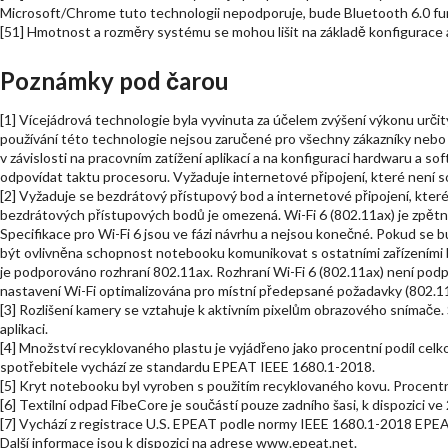
Microsoft/Chrome tuto technologii nepodporuje, bude Bluetooth 6.0 fun
[51] Hmotnost a rozměry systému se mohou lišit na základě konfigurace 
Poznámky pod čarou
[1] Vícejádrová technologie byla vyvinuta za účelem zvýšení výkonu urč
používání této technologie nejsou zaručené pro všechny zákazníky nebo s
v závislosti na pracovním zatížení aplikací a na konfiguraci hardwaru a
odpovídat taktu procesoru. Vyžaduje internetové připojení, které není s
[2] Vyžaduje se bezdrátový přístupový bod a internetové připojení, kte
bezdrátových přístupových bodů je omezená. Wi-Fi 6 (802.11ax) je zpětn
Specifikace pro Wi-Fi 6 jsou ve fázi návrhu a nejsou konečné. Pokud se 
být ovlivněna schopnost notebooku komunikovat s ostatními zařízeními be
je podporováno rozhraní 802.11ax. Rozhraní Wi-Fi 6 (802.11ax) není podp
nastavení Wi-Fi optimalizována pro místní předepsané požadavky (802.11
[3] Rozlišení kamery se vztahuje k aktivním pixelům obrazového snímače.
aplikaci.
[4] Množství recyklovaného plastu je vyjádřeno jako procentní podíl cel
spotřebitele vychází ze standardu EPEAT IEEE 1680.1-2018.
[5] Kryt notebooku byl vyroben s použitím recyklovaného kovu. Procentní 
[6] Textilní odpad FibeCore je součástí pouze zadního šasi, k dispozici ve 
[7] Vychází z registrace U.S. EPEAT podle normy IEEE 1680.1-2018 EPEAT.
Další informace jsou k dispozici na adrese www.epeat.net.