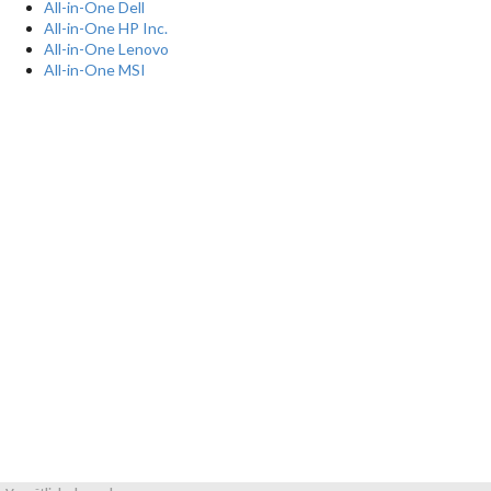
All-in-One Dell
All-in-One HP Inc.
All-in-One Lenovo
All-in-One MSI