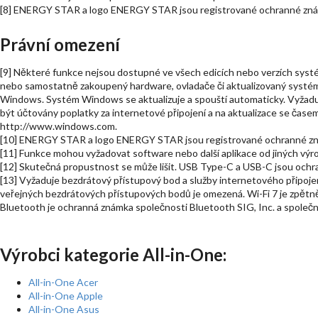
[8] ENERGY STAR a logo ENERGY STAR jsou registrované ochranné zná
Právní omezení
[9] Některé funkce nejsou dostupné ve všech edicích nebo verzích sy
nebo samostatně zakoupený hardware, ovladače či aktualizovaný systé
Windows. Systém Windows se aktualizuje a spouští automaticky. Vyžadu
být účtovány poplatky za internetové připojení a na aktualizace se čase
http://www.windows.com.
[10] ENERGY STAR a logo ENERGY STAR jsou registrované ochranné zn
[11] Funkce mohou vyžadovat software nebo další aplikace od jiných vý
[12] Skutečná propustnost se může lišit. USB Type-C a USB-C jsou oc
[13] Vyžaduje bezdrátový přístupový bod a služby internetového připoje
veřejných bezdrátových přístupových bodů je omezená. Wi-Fi 7 je zpětně 
Bluetooth je ochranná známka společnosti Bluetooth SIG, Inc. a společnos
Výrobci kategorie All-in-One:
All-in-One Acer
All-in-One Apple
All-in-One Asus