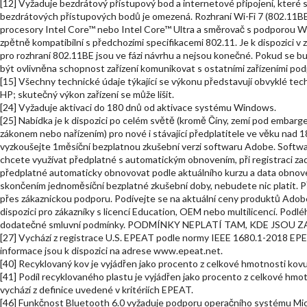
[12] Vyžaduje bezdrátový přístupový bod a internetové připojení, které
bezdrátových přístupových bodů je omezená. Rozhraní Wi-Fi 7 (802.11
procesory Intel Core™ nebo Intel Core™ Ultra a směrovač s podporou Wi-F
zpětně kompatibilní s předchozími specifikacemi 802.11. Je k dispozici v 
pro rozhraní 802.11BE jsou ve fázi návrhu a nejsou konečné. Pokud se b
být ovlivněna schopnost zařízení komunikovat s ostatními zařízeními pod
[15] Všechny technické údaje týkající se výkonu představují obvyklé te
HP; skutečný výkon zařízení se může lišit.
[24] Vyžaduje aktivaci do 180 dnů od aktivace systému Windows.
[25] Nabídka je k dispozici po celém světě (kromě Číny, zemí pod embarg
zákonem nebo nařízením) pro nové i stávající předplatitele ve věku nad 1
vyzkoušejte 1měsíční bezplatnou zkušební verzi softwaru Adobe. Softwar
chcete využívat předplatné s automatickým obnovením, při registraci za
předplatné automaticky obnovovat podle aktuálního kurzu a data obnoven
skončením jednoměsíční bezplatné zkušební doby, nebudete nic platit. P
přes zákaznickou podporu. Podívejte se na aktuální ceny produktů Adobe,
dispozici pro zákazníky s licencí Education, OEM nebo multilicencí. Podl
dodatečné smluvní podmínky. PODMÍNKY NEPLATÍ TAM, KDE JS
[27] Vychází z registrace U.S. EPEAT podle normy IEEE 1680.1-2018 EPEAT
informace jsou k dispozici na adrese www.epeat.net.
[40] Recyklovaný kov je vyjádřen jako procento z celkové hmotnosti kovu 
[41] Podíl recyklovaného plastu je vyjádřen jako procento z celkové hmo
vychází z definice uvedené v kritériích EPEAT.
[46] Funkčnost Bluetooth 6.0 vyžaduje podporu operačního systému M