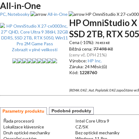
All-in-One
PC, Notebooky
All-in-One
HP OmniStudio X 27-cx0003
HP OmniStudio X 
SSD 2TB, RTX 505
Cena (-10%):
70 453 Kč
Běžná cena:
77 498 Kč
Zobrazit v plné velikosti
(ceny vč. DPH 21%)
Výrobce:
HP Inc.
Záruka: 24 Měsíc(ů)
Kód:
1228760
(REMA: 0 Kč ; Aut. Poplatek: 0 Kč započítáno ve 
Podobné produkty
Parametry produktu
Řada procesorů
Intel Core Ultra 9
Lokalizace klávesnice
CZ/SK
Druh optické mechaniky
Bez optické mechaniky
Operační systém
Windows 11 Pro