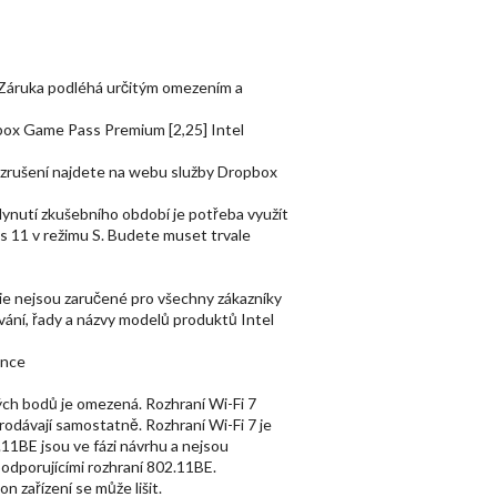
t. Záruka podléhá určitým omezením a
box Game Pass Premium [2,25] Intel
 zrušení najdete na webu služby Dropbox
plynutí zkušebního období je potřeba využít
s 11 v režimu S. Budete muset trvale
ie nejsou zaručené pro všechny zákazníky
ování, řady a názvy modelů produktů Intel
ánce
ých bodů je omezená. Rozhraní Wi-Fi 7
odávají samostatně. Rozhraní Wi-Fi 7 je
.11BE jsou ve fázi návrhu a nejsou
odporujícími rozhraní 802.11BE.
 zařízení se může lišit.