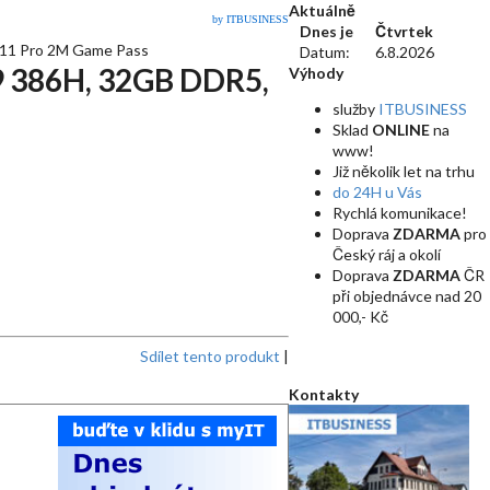
Aktuálně
by ITBUSINESS
Dnes je
Čtvrtek
n11 Pro 2M Game Pass
Datum:
6.8.2026
9 386H, 32GB DDR5,
Výhody
služby
ITBUSINESS
Sklad
ONLINE
na
www!
Již několik let na trhu
do 24H u Vás
Rychlá komunikace!
Doprava
ZDARMA
pro
Český ráj a okolí
Doprava
ZDARMA
ČR
při objednávce nad 20
000,- Kč
Sdílet tento produkt
|
Kontakty