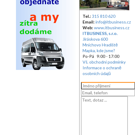
Tel.:
315 810 620
Email:
info@itbusiness.cz
Web:
www.itbusiness.cz
ITBUSINESS, s.r.o.
Jiráskova 600
Mnichovo Hradiště
Mapka, kde jsme?
Po-Pá 9:00 - 17:00
Vš. obchodní podmínky
Informace o ochraně
osobních údajů