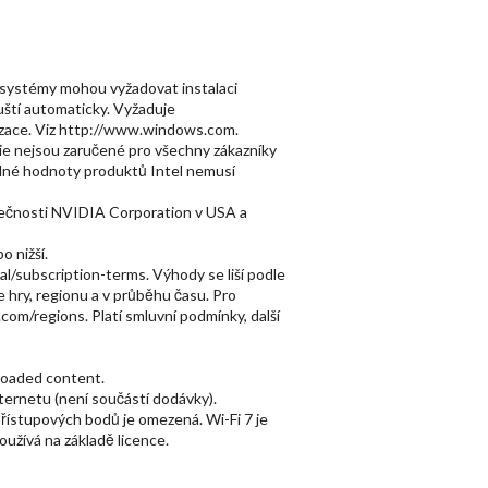
 systémy mohou vyžadovat instalaci
ští automaticky. Vyžaduje
lizace. Viz http://www.windows.com.
ie nejsou zaručené pro všechny zákazníky
selné hodnoty produktů Intel nemusí
ečnosti NVIDIA Corporation v USA a
o nižší.
/subscription-terms. Výhody se liší podle
e hry, regionu a v průběhu času. Pro
om/regions. Platí smluvní podmínky, další
reloaded content.
ternetu (není součástí dodávky).
řístupových bodů je omezená. Wi-Fi 7 je
oužívá na základě licence.