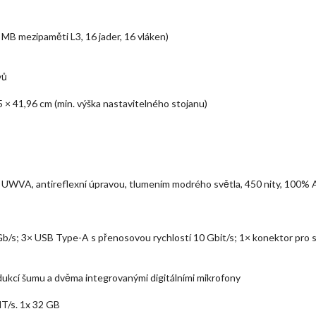
 MB mezipaměti L3, 16 jader, 16 vláken)
vů
5 × 41,96 cm (min. výška nastavitelného stojanu)
Hz, UWVA, antireflexní úpravou, tlumením modrého světla, 450 nity, 10
b/s; 3× USB Type-A s přenosovou rychlostí 10 Gbit/s; 1× konektor pro 
kcí šumu a dvěma integrovanými digitálními mikrofony
T/s. 1x 32 GB