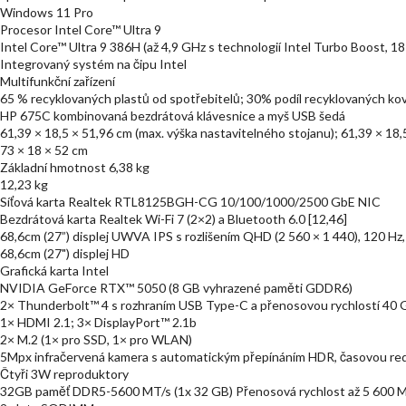
Windows 11 Pro
Procesor Intel Core™ Ultra 9
Intel Core™ Ultra 9 386H (až 4,9 GHz s technologií Intel Turbo Boost, 18
Integrovaný systém na čipu Intel
Multifunkční zařízení
65 % recyklovaných plastů od spotřebitelů; 30% podíl recyklovaných ko
HP 675C kombinovaná bezdrátová klávesnice a myš USB šedá
61,39 × 18,5 × 51,96 cm (max. výška nastavitelného stojanu); 61,39 × 18,
73 × 18 × 52 cm
Základní hmotnost 6,38 kg
12,23 kg
Síťová karta Realtek RTL8125BGH-CG 10/100/1000/2500 GbE NIC
Bezdrátová karta Realtek Wi-Fi 7 (2×2) a Bluetooth 6.0 [12,46]
68,6cm (27”) displej UWVA IPS s rozlišením QHD (2 560 × 1 440), 120 
68,6cm (27") displej HD
Grafická karta Intel
NVIDIA GeForce RTX™ 5050 (8 GB vyhrazené paměti GDDR6)
2× Thunderbolt™ 4 s rozhraním USB Type-C a přenosovou rychlostí 40 G
1× HDMI 2.1; 3× DisplayPort™ 2.1b
2× M.2 (1× pro SSD, 1× pro WLAN)
5Mpx infračervená kamera s automatickým přepínáním HDR, časovou redu
Čtyři 3W reproduktory
32GB paměť DDR5-5600 MT/s (1x 32 GB) Přenosová rychlost až 5 600 M