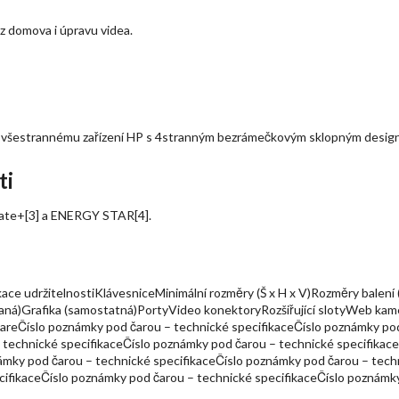
i z domova i úpravu videa.
uto všestrannému zařízení HP s 4stranným bezrámečkovým sklopným desig
ti
mate+[3] a ENERGY STAR[4].
e udržitelnostiKlávesniceMinimální rozměry (Š x H x V)Rozměry balen
grovaná)Grafika (samostatná)PortyVideo konektoryRozšiřující slotyWeb 
eČíslo poznámky pod čarou – technické specifikaceČíslo poznámky pod 
 technické specifikaceČíslo poznámky pod čarou – technické specifikac
ámky pod čarou – technické specifikaceČíslo poznámky pod čarou – tech
cifikaceČíslo poznámky pod čarou – technické specifikaceČíslo poznámk