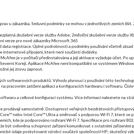
 oprav u zákazníka. Smluvní podmínky se mohou v jednotlivých zemích liši
zplatná zkušební verze služby Adobe; 2měsíční zkušební verze služby X
ní verze pro nové zákazníky Microsoft 365
 data registrace. Úplné podrobnosti a podmínky používání včetně zásad
internetové připojení, které není součástí dodávky.
 McAfee je v počítači předinstalována a její aktivace vyžaduje účet. Po u
o Severní Koreji. Aplikace McAfee není kompatibilní se systémem Window
ožné jej znovu zapnout.
itých softwarových produktů. Výhody plynoucí z používání této technolog
i na pracovním zatížení aplikací a konfiguracích hardwaru i softwaru. Čísl
, softwaru a celkové konfiguraci systému. Více informací naleznete na str
é se prodávají samostatně. Dostupnost veřejných bezdrátových přístupov
ore™ nebo Intel Core™ Ultra a směrovač s podporou Wi-Fi 7, které se pr
zemích, kde je podporováno rozhraní Wi-Fi 7. Specifikace pro rozhraní 802
e být ovlivněna schopnost zařízení komunikovat s ostatními zařízeními p
hnické údaje poskytované výrobci součástí společnosti HP; skutečný výkon