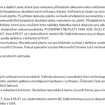
m a dalších zemí, které jsou omezeny příslušným zákonem nebo nařízením) 
ční bezplatnou zkušební verzi softwaru Adobe. Software je vázán na toto
působ platby. Po přidání způsobu platby se bude předplatné automaticky 
ednoměsíční bezplatné zkušební doby, nebudete nic platit. Předplatné lz
dobe, které jsou součástí této nabídky. Nabídka není k dispozici pro zá
hou platit dodatečné smluvní podmínky. PODMÍNKY NEPLATÍ TAM, KD
. Stav EPEAT se v jednotlivých zemích liší. Další informace jsou k disp
podle definice v kritériích EPEAT.
nosti plastu. Recyklované plasty od spotřebitele vychází z definice uved
crosoft/Chrome. Pokud operační systém Microsoft/Chrome tuto technol
a výrobních odchylek.
itých softwarových produktů. Výhody plynoucí z používání této technolog
ího zatížení aplikací a konfigurací hardwaru i softwaru. Číslování, řady a
lších faktorů.
 vylepšený kontrast. Skutečná reprodukce barev, úrovně černé, jasu a kva
 Stav EPEAT se v jednotlivých zemích liší. Další informace jsou k dispo
ámky v USA.