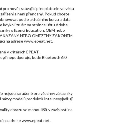
pro nové i stávající předplatitele ve věku
 zařízení a není přenosný. Pokud chcete
obnovovat podle aktuálního kurzu a data
e kdykoli zrušit na stránce účtu Adobe
kazníky s licencí Education, OEM nebo
E JSOU ZAKÁZÁNY NEBO OMEZENY ZÁKONEM.
ozici na adrese www.epeat.net.
ené v kritériích EPEAT.
ogii nepodporuje, bude Bluetooth 6.0
ie nejsou zaručené pro všechny zákazníky
ni názvy modelů produktů Intel nevyjadřují
lity obrazu se mohou lišit v závislosti na
zici na adrese www.epeat.net.