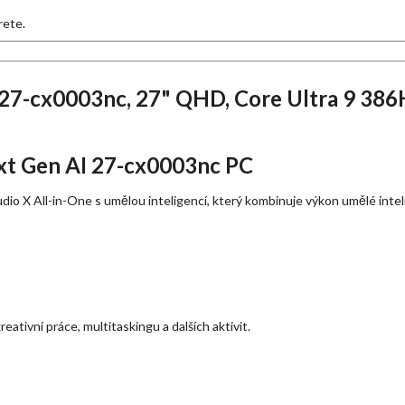
rete.
27-cx0003nc, 27" QHD, Core Ultra 9 38
xt Gen AI 27-cx0003nc PC
dio X All-in-One s umělou inteligencí, který kombinuje výkon umělé int
ativní práce, multitaskingu a dalších aktivit.