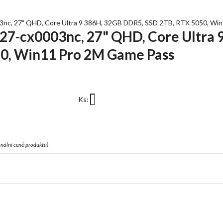
nc, 27" QHD, Core Ultra 9 386H, 32GB DDR5, SSD 2TB, RTX 5050, Wi
27-cx0003nc, 27" QHD, Core Ultra 
0, Win11 Pro 2M Game Pass
Ks:
finální ceně produktu)