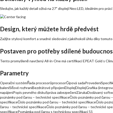
Sledujte, jak každý detail ožívá na 27" displeji Neo:LED, ideálním pro prác
Design, který můžete hrdě předvést
Zažijte stylový komfort a snadné sledování z jakéhokoli úhlu díky tom
Postaven pro potřeby sdílené budoucnos
Tento promyšleně navržený All-in-One má certifikaci EPEAT Gold s Cli
Parametry
Operační systémŘada procesorůprocesorČipová sadaProvedeníSpecifikac
baleníSíťové rozhraníBezdrátové připojeníDisplejDisplejGrafika (inte
napájeníPopis pevného diskuSpráva zabezpečeníZárukaDodávaný softwar
poznámky pod čarou – technické specifikaceČíslo poznámky pod čarou –
specifikaceČíslo poznámky pod čarou – technické specifikaceČíslo pozn
čarou – technické specifikaceČíslo poznámky pod čarou – technické spe
specifikacePoznámka pod čarou s technickou specifikací 51