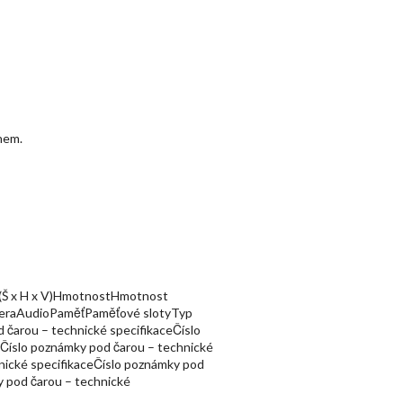
nem.
í (Š x H x V)HmotnostHmotnost
kameraAudioPaměťPaměťové slotyTyp
čarou – technické specifikaceČíslo
eČíslo poznámky pod čarou – technické
nické specifikaceČíslo poznámky pod
y pod čarou – technické