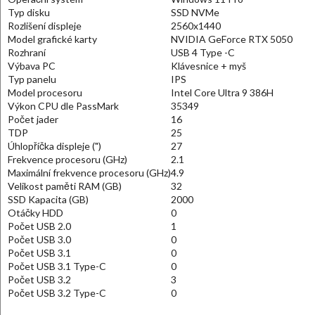
Typ disku
SSD NVMe
Rozlišení displeje
2560x1440
Model grafické karty
NVIDIA GeForce RTX 5050
Rozhraní
USB 4 Type -C
Výbava PC
Klávesnice + myš
Typ panelu
IPS
Model procesoru
Intel Core Ultra 9 386H
Výkon CPU dle PassMark
35349
Počet jader
16
TDP
25
Úhlopříčka displeje (")
27
Frekvence procesoru (GHz)
2.1
Maximální frekvence procesoru (GHz)
4.9
Velikost paměti RAM (GB)
32
SSD Kapacita (GB)
2000
Otáčky HDD
0
Počet USB 2.0
1
Počet USB 3.0
0
Počet USB 3.1
0
Počet USB 3.1 Type-C
0
Počet USB 3.2
3
Počet USB 3.2 Type-C
0