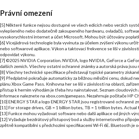
Právní omezení
[5] Některé funkce nejsou dostupné ve všech edicích nebo verzích sy
vylepšeného nebo dodatečně zakoupeného hardwaru, ovladačů, softwaru
vysokorychlostní internet a účet Microsoft. Mohou být účtovány poplatk
[6] Vícejádrová technologie byla vyvinuta za účelem zvýšení výkonu urč
nebo softwarové aplikace. Výkon a taktovací frekvence se liší v závislos
odpovídat výkonu.
[7] ©2025 NVIDIA Corporation. NVIDIA, logo NVIDIA, GeForce a GeFor
dalších zemích. Všechny ostatní ochranné známky a autorská práva jsou 
[8] Všechny technické specifikace představují typické parametry získané 
[9] Předplatné pokračuje automaticky za běžnou měsíční cenu, dokud n
plánu Xbox Game Pass. Knihovna her se liší v závislosti na oblasti, zaří
přístup k herním výhodám je třeba hru nainstalovat. Seznam cloudových 
informace naleznete na xbox.com/gamepass. Nezahrnuje počítače HP 
[10] ENERGY STAR a logo ENERGY STAR jsou registrované ochranné zn
[11] For storage drives, GB = 1 billion bytes, TB = 1 trillion bytes. Actua
[13] Funkce mohou vyžadovat software nebo další aplikace od jiných výr
[12] Vyžaduje bezdrátový přístupový bod a služby internetového připoje
zpětně kompatibilní s předchozími specifikacemi Wi-Fi 6E. Bluetooth je o