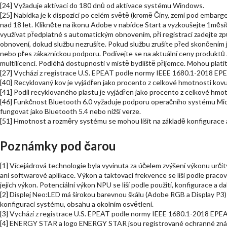
[24] Vyžaduje aktivaci do 180 dnů od aktivace systému Windows.
[25] Nabídka je k dispozici po celém světě (kromě Číny, zemí pod embarge
nad 18 let. Klikněte na ikonu Adobe v nabídce Start a vyzkoušejte 1měsí
využívat předplatné s automatickým obnovením, při registraci zadejte z
obnovení, dokud službu nezrušíte. Pokud službu zrušíte před skončením j
nebo přes zákaznickou podporu. Podívejte se na aktuální ceny produktů A
multilicencí. Podléhá dostupnosti v místě bydliště příjemce. Mo
[27] Vychází z registrace U.S. EPEAT podle normy IEEE 1680.1-2018 EPEAT
[40] Recyklovaný kov je vyjádřen jako procento z celkové hmotnosti kovu 
[41] Podíl recyklovaného plastu je vyjádřen jako procento z celkové hmot
[46] Funkčnost Bluetooth 6.0 vyžaduje podporu operačního systému Mi
fungovat jako Bluetooth 5.4 nebo nižší verze.
[51] Hmotnost a rozměry systému se mohou lišit na základě konfigurace 
Poznámky pod čarou
[1] Vícejádrová technologie byla vyvinuta za účelem zvýšení výkonu urč
ani softwarové aplikace. Výkon a taktovací frekvence se liší podle pracovn
jejich výkon. Potenciální výkon NPU se liší podle použití, konfigurace a da
[2] Displej Neo:LED má širokou barevnou škálu (Adobe RGB a Display P3) a
konfiguraci systému, obsahu a okolním osvětlení.
[3] Vychází z registrace U.S. EPEAT podle normy IEEE 1680.1-2018 EPEAT.
[4] ENERGY STAR a logo ENERGY STAR jsou registrované ochranné zn