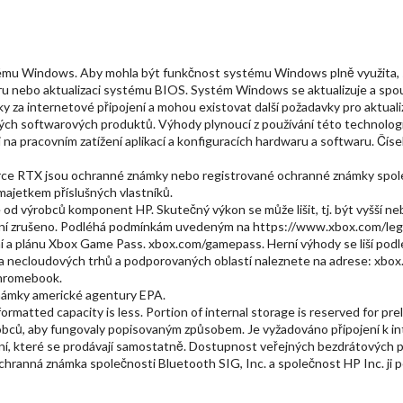
stému Windows. Aby mohla být funkčnost systému Windows plně využita,
 nebo aktualizaci systému BIOS. Systém Windows se aktualizuje a spou
y za internetové připojení a mohou existovat další požadavky pro aktua
itých softwarových produktů. Výhody plynoucí z používání této technolog
ti na pracovním zatížení aplikací a konfiguracích hardwaru a softwaru. Čí
ce RTX jsou ochranné známky nebo registrované ochranné známky spol
majetkem příslušných vlastníků.
od výrobců komponent HP. Skutečný výkon se může lišit, tj. být vyšší neb
ení zrušeno. Podléhá podmínkám uvedeným na https://www.xbox.com/legal
zení a plánu Xbox Game Pass. xbox.com/gamepass. Herní výhody se liší podl
a necloudových trhů a podporovaných oblastí naleznete na adrese: xbox.c
Chromebook.
ámky americké agentury EPA.
l formatted capacity is less. Portion of internal storage is reserved for p
obců, aby fungovaly popisovaným způsobem. Je vyžadováno připojení k in
ní, které se prodávají samostatně. Dostupnost veřejných bezdrátových p
chranná známka společnosti Bluetooth SIG, Inc. a společnost HP Inc. ji p