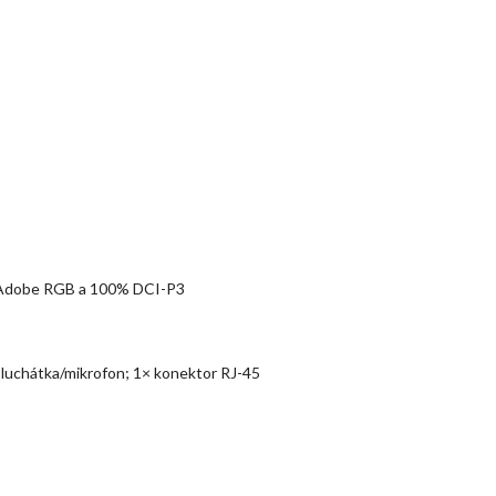
0% Adobe RGB a 100% DCI-P3
sluchátka/mikrofon; 1× konektor RJ-45