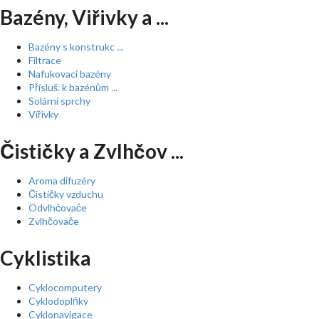
Bazény, Viřivky a ...
Bazény s konstrukc ...
Filtrace
Nafukovací bazény
Přísluš. k bazénům ...
Solární sprchy
Vířivky
Čističky a Zvlhčov ...
Aroma difuzéry
Čističky vzduchu
Odvlhčovače
Zvlhčovače
Cyklistika
Cyklocomputery
Cyklodoplňky
Cyklonavigace