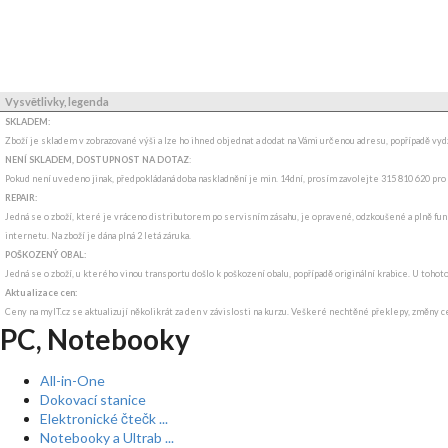
Vysvětlivky, legenda
SKLADEM:
Zboží je skladem v zobrazované výši a lze ho ihned objednat a dodat na Vámi určenou adresu, popřípadě v
NENÍ SKLADEM, DOSTUPNOST NA DOTAZ
:
Pokud není uvedeno jinak, předpokládaná doba naskladnění je min. 14dní, prosím zavolejte 315 810 620 pro
REPAIR:
Jedná se o zboží, které je vráceno distributorem po servisním zásahu, je opravené, odzkoušené a plně funk
internetu. Na zboží je dána plná 2 letá záruka.
POŠKOZENÝ OBAL:
Jedná se o zboží, u kterého vinou transportu došlo k poškození obalu, popřípadě originální krabice. U tohot
Aktualizace cen:
Ceny na myIT.cz se aktualizují několikrát za den v závislosti na kurzu. Veškeré nechtěné překlepy, změny c
PC, Notebooky
All-in-One
Dokovací stanice
Elektronické čtečk ...
Notebooky a Ultrab ...