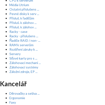
CPU k serverům
Média Utrium
Ostatní příslušens ...
Pevné disky k serv ...
Přísluš. k řadičům
Přísluš. k zálohov ...
Přísluš. k zálohov ...
Racky - case
Racky - příslušens ...
Řadiče RAID / non- ...
RAM k serverům
Rozšíření záruky k ...
Servery
Síťové karty pro s ...
Zálohovací mechani ...
Zálohovací systémy
Záložní zdroje, EP ...
Kancelář
Děrovačky a sešíva ...
Ergonomie
Faxy