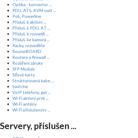
Optika - konvertor ...
PDU, ATS, KVM swit ...
PoE, Powerline
Přísluš. k aktivní ...
Přísluš. k PDU, AT ...
Přísluš. k rozvadě ...
Přísluš. ke kamerá ...
Racky, rozvaděče
RouterBOARD
Routery a firewall ...
Rozšíření záruky
SFP Moduly
Síťové karty
Strukturovaná kabe ...
Switche
VoIP telefony, gat ...
Wi-Fi aktivní prvk ...
Wi-Fi antény
Wi-Fi příslušenstv ...
Servery, příslušen ...