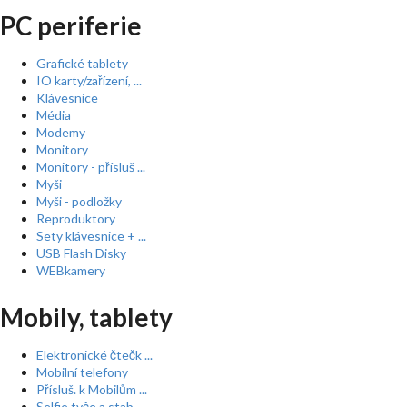
PC periferie
Grafické tablety
IO karty/zařízení, ...
Klávesnice
Média
Modemy
Monitory
Monitory - přísluš ...
Myši
Myši - podložky
Reproduktory
Sety klávesnice + ...
USB Flash Disky
WEBkamery
Mobily, tablety
Elektronické čtečk ...
Mobilní telefony
Přísluš. k Mobilům ...
Selfie tyče a stab ...