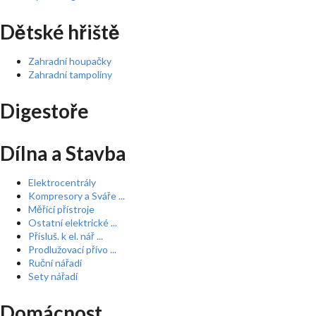
Dětské hřiště
Zahradní houpačky
Zahradní tampolíny
Digestoře
Dílna a Stavba
Elektrocentrály
Kompresory a Sváře ...
Měřící přístroje
Ostatní elektrické ...
Přísluš. k el. nář ...
Prodlužovací přívo ...
Ruční nářadí
Sety nářadí
Domácnost