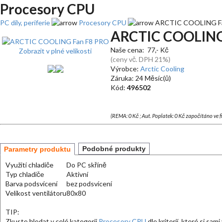
Procesory CPU
PC díly, periferie
Procesory CPU
ARCTIC COOLING F
ARCTIC COOLING
Naše cena: 77,- Kč
Zobrazit v plné velikosti
(ceny vč. DPH 21%)
Výrobce:
Arctic Cooling
Záruka: 24 Měsíc(ů)
Kód:
496502
(REMA: 0 Kč ; Aut. Poplatek: 0 Kč započítáno ve 
Podobné produkty
Parametry produktu
Využití chladiče
Do PC skříně
Typ chladiče
Aktivní
Barva podsvícení
bez podsvícení
Velikost ventilátoru
80x80
TIP:
Zkuste hledat v celé kategorii
Procesory CPU
dle kriterií, které si sam