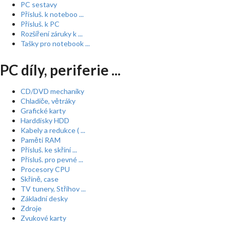
PC sestavy
Přísluš. k noteboo ...
Přísluš. k PC
Rozšíření záruky k ...
Tašky pro notebook ...
PC díly, periferie ...
CD/DVD mechaniky
Chladiče, větráky
Grafické karty
Harddisky HDD
Kabely a redukce ( ...
Paměti RAM
Přísluš. ke skříní ...
Přísluš. pro pevné ...
Procesory CPU
Skříně, case
TV tunery, Střihov ...
Základní desky
Zdroje
Zvukové karty