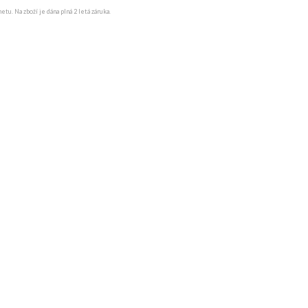
u. Na zboží je dána plná 2 letá záruka.