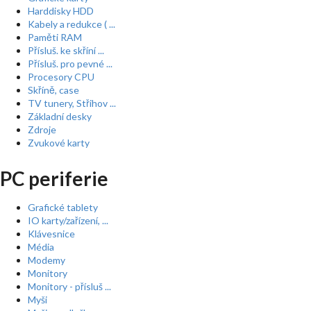
Harddisky HDD
Kabely a redukce ( ...
Paměti RAM
Přísluš. ke skříní ...
Přísluš. pro pevné ...
Procesory CPU
Skříně, case
TV tunery, Střihov ...
Základní desky
Zdroje
Zvukové karty
PC periferie
Grafické tablety
IO karty/zařízení, ...
Klávesnice
Média
Modemy
Monitory
Monitory - přísluš ...
Myši