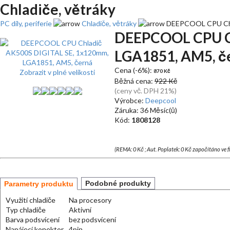
Chladiče, větráky
PC díly, periferie
Chladiče, větráky
DEEPCOOL CPU Chla
DEEPCOOL CPU Ch
LGA1851, AM5, č
Cena (-6%):
Zobrazit v plné velikosti
870 Kč
Běžná cena:
922 Kč
(ceny vč. DPH 21%)
Výrobce:
Deepcool
Záruka: 36 Měsíc(ů)
Kód:
1808128
(REMA: 0 Kč ; Aut. Poplatek: 0 Kč započítáno ve 
Podobné produkty
Parametry produktu
Využití chladiče
Na procesory
Typ chladiče
Aktivní
Barva podsvícení
bez podsvícení
Napájecí konektor
4pin