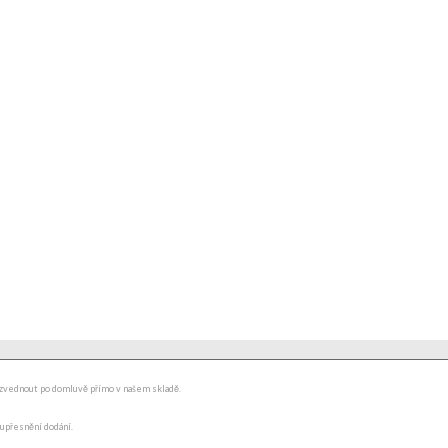
ydzvednout po domluvě přímo v našem skladě.
 upřesnění dodání.