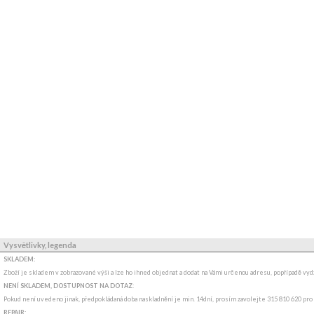
Vysvětlivky, legenda
SKLADEM:
Zboží je skladem v zobrazované výši a lze ho ihned objednat a dodat na Vámi určenou adresu, popřípadě v
NENÍ SKLADEM, DOSTUPNOST NA DOTAZ
:
Pokud není uvedeno jinak, předpokládaná doba naskladnění je min. 14dní, prosím zavolejte 315 810 620 pro
REPAIR: