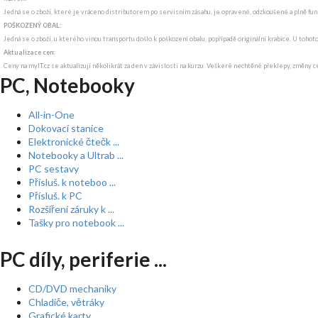
Jedná se o zboží, které je vráceno distributorem po servisním zásahu, je opravené, odzkoušené a plně funkč
POŠKOZENÝ OBAL:
Jedná se o zboží, u kterého vinou transportu došlo k poškození obalu, popřípadě originální krabice. U tohot
Aktualizace cen:
Ceny na myIT.cz se aktualizují několikrát za den v závislosti na kurzu. Veškeré nechtěné překlepy, změny c
PC, Notebooky
All-in-One
Dokovací stanice
Elektronické čtečk ...
Notebooky a Ultrab ...
PC sestavy
Přísluš. k noteboo ...
Přísluš. k PC
Rozšíření záruky k ...
Tašky pro notebook ...
PC díly, periferie ...
CD/DVD mechaniky
Chladiče, větráky
Grafické karty