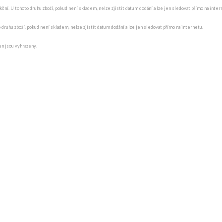
ní. U tohoto druhu zboží, pokud není skladem, nelze zjistit datum dodání a lze jen sledovat přímo na internet
o druhu zboží, pokud není skladem, nelze zjistit datum dodání a lze jen sledovat přímo na internetu.
en jsou vyhrazeny.