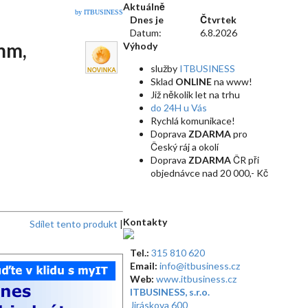
Aktuálně
by ITBUSINESS
Dnes je
Čtvrtek
Datum:
6.8.2026
mm,
Výhody
služby
ITBUSINESS
Sklad
ONLINE
na www!
Již několik let na trhu
do 24H u Vás
Rychlá komunikace!
Doprava
ZDARMA
pro
Český ráj a okolí
Doprava
ZDARMA
ČR při
objednávce nad 20 000,- Kč
Kontakty
Sdílet tento produkt
|
Tel.:
315 810 620
Email:
info@itbusiness.cz
Web:
www.itbusiness.cz
ITBUSINESS, s.r.o.
Jiráskova 600