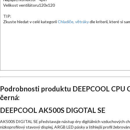
Velikost ventilátoru
120x120
TIP:
Zkuste hledat v celé kategorii
Chladiče, větráky
dle kriterií, které si s
Podrobnosti produktu DEEPCOOL CPU C
černá:
DEEPCOOL AK500S DIGOTAL SE
AK500S DIGITAL SE představuje nástup éry digitálních vzduchových chla
nízkoprofilový stavový displej, ARGB LED pásky a štíhlejší profil žebrování