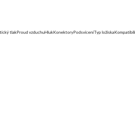
atický tlakProud vzduchuHlukKonektoryPodsvíceníTyp ložiskaKompatibi