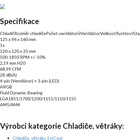
Specifikace
ChladičRozměr chladičePočet ventilátorůVentilátorVelikostRychlostSt
125 x 96 x 160 mm
1x
120 x 120 x 25 mm
500-1850 RPM +/- 10%
2,19 mm H20
68,99 CFM
28 dB(A)
4-pin (Ventilátor) + 3-pin (LED)
ARGB
Fluid Dynamic Bearing
LGA1851/1700/1200/1151/1150/1155
AM5/AM4
Výrobci kategorie Chladiče, větráky:
Chladiče, větráky 1stCool