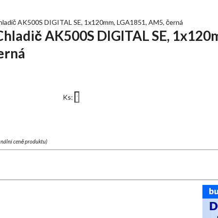
dič AK500S DIGITAL SE, 1x120mm, LGA1851, AM5, černá
ladič AK500S DIGITAL SE, 1x120
erná
Ks:
finální ceně produktu)