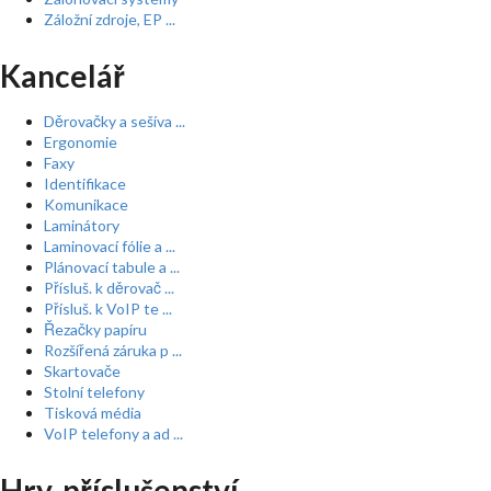
Záložní zdroje, EP ...
Kancelář
Děrovačky a sešíva ...
Ergonomie
Faxy
Identifikace
Komunikace
Laminátory
Laminovací fólie a ...
Plánovací tabule a ...
Přísluš. k děrovač ...
Přísluš. k VoIP te ...
Řezačky papíru
Rozšířená záruka p ...
Skartovače
Stolní telefony
Tisková média
VoIP telefony a ad ...
Hry, příslušenství