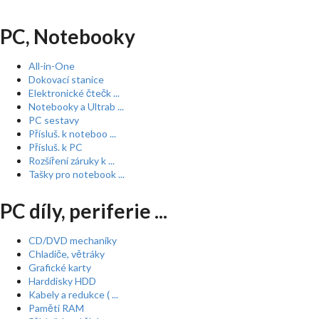
PC, Notebooky
All-in-One
Dokovací stanice
Elektronické čtečk ...
Notebooky a Ultrab ...
PC sestavy
Přísluš. k noteboo ...
Přísluš. k PC
Rozšíření záruky k ...
Tašky pro notebook ...
PC díly, periferie ...
CD/DVD mechaniky
Chladiče, větráky
Grafické karty
Harddisky HDD
Kabely a redukce ( ...
Paměti RAM