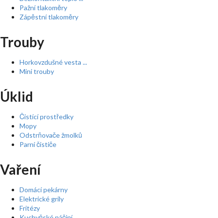
Pažní tlakoměry
Zápěstní tlakoměry
Trouby
Horkovzdušné vesta ...
Mini trouby
Úklid
Čistící prostředky
Mopy
Odstrňovače žmolků
Parní čističe
Vaření
Domácí pekárny
Elektrické grily
Fritézy
Kuchyňské náčiní