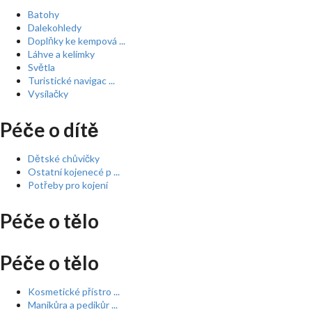
Batohy
Dalekohledy
Doplňky ke kempová ...
Láhve a kelímky
Světla
Turistické navigac ...
Vysílačky
Péče o dítě
Dětské chůvičky
Ostatní kojenecé p ...
Potřeby pro kojení
Péče o tělo
Péče o tělo
Kosmetické přístro ...
Manikůra a pedikůr ...