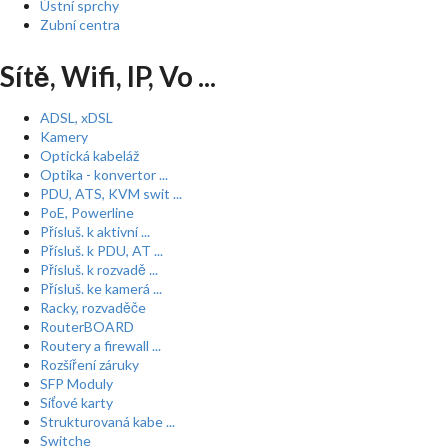
Ústní sprchy
Zubní centra
Sítě, Wifi, IP, Vo ...
ADSL, xDSL
Kamery
Optická kabeláž
Optika - konvertor ...
PDU, ATS, KVM swit ...
PoE, Powerline
Přísluš. k aktivní ...
Přísluš. k PDU, AT ...
Přísluš. k rozvadě ...
Přísluš. ke kamerá ...
Racky, rozvaděče
RouterBOARD
Routery a firewall ...
Rozšíření záruky
SFP Moduly
Síťové karty
Strukturovaná kabe ...
Switche