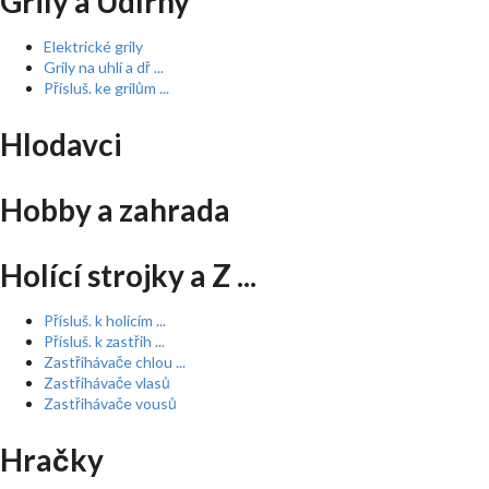
Grily a Udírny
Elektrické grily
Grily na uhlí a dř ...
Přísluš. ke grilům ...
Hlodavci
Hobby a zahrada
Holící strojky a Z ...
Přísluš. k holícím ...
Přísluš. k zastřih ...
Zastřihávače chlou ...
Zastřihávače vlasů
Zastřihávače vousů
Hračky