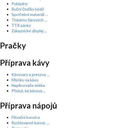
Pokladny
Ruční čtečky kódů
Spotřební materiál ...
Tiskárny čárových ...
TTR pásky
Zákaznické displej ...
Pračky
Příprava kávy
Kávovary a presova ...
Mlýnky na kávu
Napěnovače mléka
Přísluš. ke kávova ...
Příprava nápojů
Filtrační konvice
Rychlovarné konvic ...