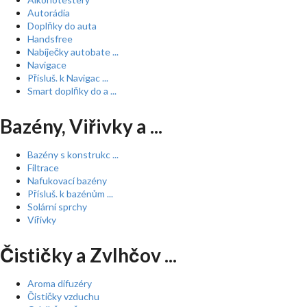
Autorádia
Doplňky do auta
Handsfree
Nabíječky autobate ...
Navigace
Přísluš. k Navigac ...
Smart doplňky do a ...
Bazény, Viřivky a ...
Bazény s konstrukc ...
Filtrace
Nafukovací bazény
Přísluš. k bazénům ...
Solární sprchy
Vířivky
Čističky a Zvlhčov ...
Aroma difuzéry
Čističky vzduchu