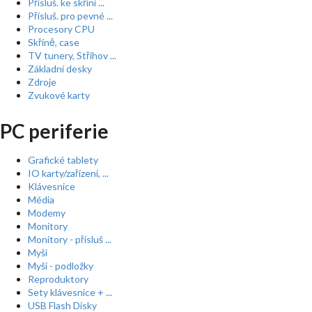
Přísluš. ke skříní ...
Přísluš. pro pevné ...
Procesory CPU
Skříně, case
TV tunery, Střihov ...
Základní desky
Zdroje
Zvukové karty
PC periferie
Grafické tablety
IO karty/zařízení, ...
Klávesnice
Média
Modemy
Monitory
Monitory - přísluš ...
Myši
Myši - podložky
Reproduktory
Sety klávesnice + ...
USB Flash Disky