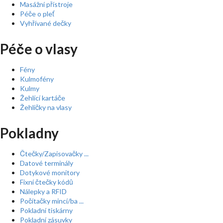
Masážní přístroje
Péče o pleť
Vyhřívané dečky
Péče o vlasy
Fény
Kulmofény
Kulmy
Žehlící kartáče
Žehličky na vlasy
Pokladny
Čtečky/Zapisovačky ...
Datové terminály
Dotykové monitory
Fixní čtečky kódů
Nálepky a RFID
Počítačky mincí/ba ...
Pokladní tiskárny
Pokladní zásuvky