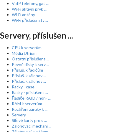
VoIP telefony, gat ...
Wi-Fi aktivní prvk ...
Wi-Fi antény
Wi-Fi příslušenstv ...
Servery, příslušen ...
CPU k serverům
Média Utrium
Ostatní příslušens ...
Pevné disky k serv ...
Přísluš. k řadičům
Přísluš. k zálohov ...
Přísluš. k zálohov ...
Racky - case
Racky - příslušens ...
Řadiče RAID / non- ...
RAM k serverům
Rozšíření záruky k ...
Servery
Síťové karty pro s ...
Zálohovací mechani ...
Zálohovací systémy