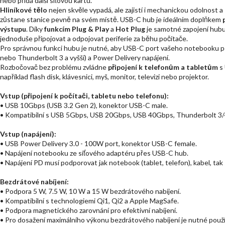
nebo přidá další síťovou kartu.
Hliníkové tělo
nejen skvěle vypadá, ale zajistí i mechanickou odolnost a
zůstane stanice pevně na svém místě. USB-C hub je ideálním doplňkem
výstupu
. Díky
funkcím Plug & Play
a
Hot Plug
je samotné zapojení hubu 
jednoduše připojovat a odpojovat periferie za běhu počítače.
Pro správnou funkci hubu je nutné, aby USB-C port vašeho notebooku p
nebo Thunderbolt 3 a vyšší) a Power Delivery napájení.
Rozbočovač bez problému zvládne
připojení k telefonům a tabletům
s 
například flash disk, klávesnici, myš, monitor, televizi nebo projektor.
Vstup (připojení k počítači, tabletu nebo telefonu):
• USB 10Gbps (USB 3.2 Gen 2), konektor USB-C male.
• Kompatibilní s USB 5Gbps, USB 20Gbps, USB 40Gbps, Thunderbolt 3/
Vstup (napájení):
• USB Power Delivery 3.0 - 100W port, konektor USB-C female.
• Napájení notebooku ze síťového adaptéru přes USB-C hub.
• Napájení PD musí podporovat jak notebook (tablet, telefon), kabel, tak 
Bezdrátové nabíjení:
• Podpora 5 W, 7.5 W, 10 W a 15 W bezdrátového nabíjení.
• Kompatibilní s technologiemi Qi1, Qi2 a Apple MagSafe.
• Podpora magnetického zarovnání pro efektivní nabíjení.
• Pro dosažení maximálního výkonu bezdrátového nabíjení je nutné použ