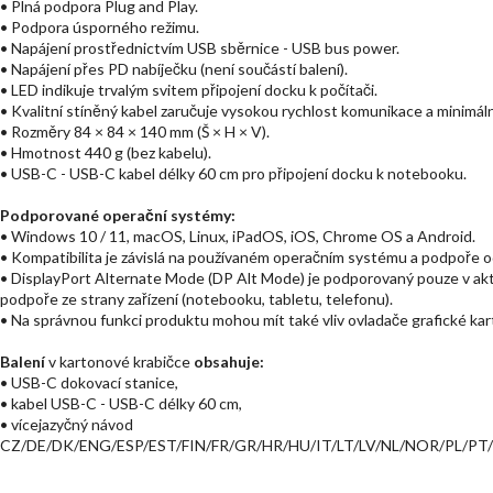
• Plná podpora Plug and Play.
• Podpora úsporného režimu.
• Napájení prostřednictvím USB sběrnice - USB bus power.
• Napájení přes PD nabíječku (není součástí balení).
• LED indikuje trvalým svitem připojení docku k počítači.
• Kvalitní stíněný kabel zaručuje vysokou rychlost komunikace a minimál
• Rozměry 84 × 84 × 140 mm (Š × H × V).
• Hmotnost 440 g (bez kabelu).
• USB-C - USB-C kabel délky 60 cm pro připojení docku k notebooku.
Podporované operační systémy:
• Windows 10 / 11, macOS, Linux, iPadOS, iOS, Chrome OS a Android.
• Kompatibilita je závislá na používaném operačním systému a podpoře od
• DisplayPort Alternate Mode (DP Alt Mode) je podporovaný pouze v akt
podpoře ze strany zařízení (notebooku, tabletu, telefonu).
• Na správnou funkci produktu mohou mít také vliv ovladače grafické kar
Balení
v kartonové krabičce
obsahuje:
• USB-C dokovací stanice,
• kabel USB-C - USB-C délky 60 cm,
• vícejazyčný návod
CZ/DE/DK/ENG/ESP/EST/FIN/FR/GR/HR/HU/IT/LT/LV/NL/NOR/PL/P