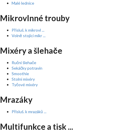
Malé lednice
Mikrovlnné trouby
Přísluš. k mikrovl ...
Volně stojící mikr ...
Mixéry a šlehače
Ruční šlehače
Sekáčky potravin
Smoothie
Stolní mixéry
Tyčové mixéry
Mrazáky
Přísluš. k mrazáků ...
Multifunkce a tisk ...