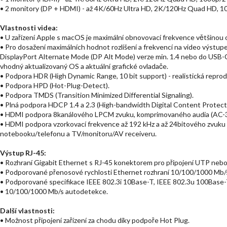
• 2 monitory (DP + HDMI) - až 4K/60Hz Ultra HD, 2K/120Hz Quad HD, 1
Vlastnosti videa:
• U zařízení Apple s macOS je maximální obnovovací frekvence většinou
• Pro dosažení maximálních hodnot rozlišení a frekvencí na video výstu
DisplayPort Alternate Mode (DP Alt Mode) verze min. 1.4 nebo do USB-C
vhodný aktualizovaný OS a aktuální grafické ovladače.
• Podpora HDR (High Dynamic Range, 10 bit support) - realistická reprod
• Podpora HPD (Hot-Plug-Detect).
• Podpora TMDS (Transition Minimized Differential Signaling).
• Plná podpora HDCP 1.4 a 2.3 (High-bandwidth Digital Content Protect
• HDMI podpora 8kanálového LPCM zvuku, komprimovaného audia (AC-3,
• HDMI podpora vzorkovací frekvence až 192 kHz a až 24bitového zvuku – 
notebooku/telefonu a TV/monitoru/AV receiveru.
Výstup RJ-45:
• Rozhraní Gigabit Ethernet s RJ-45 konektorem pro připojení UTP neb
• Podporované přenosové rychlosti Ethernet rozhraní 10/100/1000 Mb/
• Podporované specifikace IEEE 802.3i 10Base-T, IEEE 802.3u 100Base
• 10/100/1000 Mb/s autodetekce.
Další vlastnosti:
• Možnost připojení zařízení za chodu díky podpoře Hot Plug.