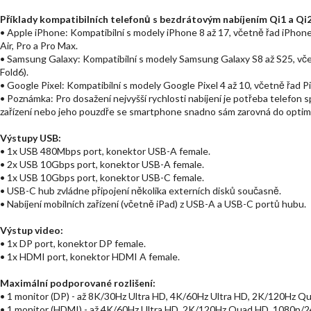
Příklady kompatibilních telefonů s bezdrátovým nabíjením Qi1 a Qi2
• Apple iPhone: Kompatibilní s modely iPhone 8 až 17, včetně řad iPhone X,
Air, Pro a Pro Max.
• Samsung Galaxy: Kompatibilní s modely Samsung Galaxy S8 až S25, včetně ř
Fold6).
• Google Pixel: Kompatibilní s modely Google Pixel 4 až 10, včetně řad Pixe
• Poznámka: Pro dosažení nejvyšší rychlosti nabíjení je potřeba telefon
zařízení nebo jeho pouzdře se smartphone snadno sám zarovná do optimá
Výstupy USB:
• 1x USB 480Mbps port, konektor USB-A female.
• 2x USB 10Gbps port, konektor USB-A female.
• 1x USB 10Gbps port, konektor USB-C female.
• USB-C hub zvládne připojení několika externích disků současně.
• Nabíjení mobilních zařízení (včetně iPad) z USB-A a USB-C portů hubu.
Výstup video:
• 1x DP port, konektor DP female.
• 1x HDMI port, konektor HDMI A female.
Maximální podporované rozlišení:
• 1 monitor (DP) - až 8K/30Hz Ultra HD, 4K/60Hz Ultra HD, 2K/120Hz Q
• 1 monitor (HDMI) - až 4K/60Hz Ultra HD, 2K/120Hz Quad HD, 1080p/2