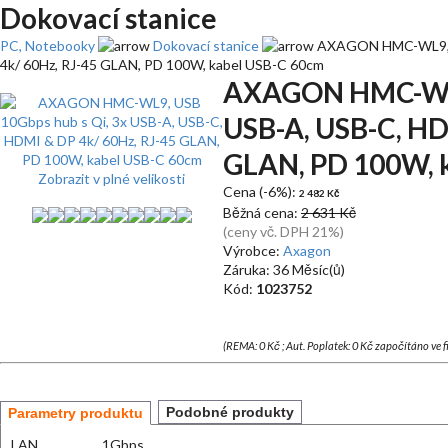
Dokovací stanice
PC, Notebooky
Dokovací stanice
AXAGON HMC-WL9, US
4k/ 60Hz, RJ-45 GLAN, PD 100W, kabel USB-C 60cm
AXAGON HMC-WL9,
USB-A, USB-C, HD
GLAN, PD 100W, 
Zobrazit v plné velikosti
Cena (-6%):
2 482 Kč
Běžná cena:
2 631 Kč
(ceny vč. DPH 21%)
Výrobce:
Axagon
Záruka: 36 Měsíc(ů)
Kód:
1023752
(REMA: 0 Kč ; Aut. Poplatek: 0 Kč započítáno ve 
Podobné produkty
Parametry produktu
LAN
1Gbps