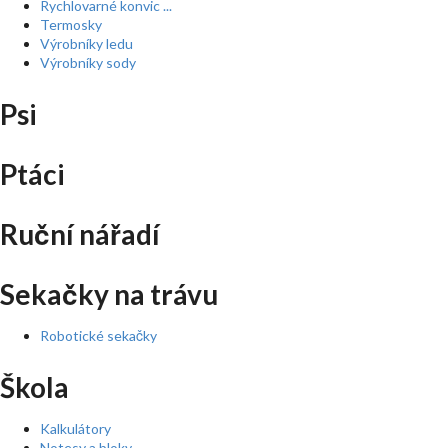
Rychlovarné konvic ...
Termosky
Výrobníky ledu
Výrobníky sody
Psi
Ptáci
Ruční nářadí
Sekačky na trávu
Robotické sekačky
Škola
Kalkulátory
Notesy a bloky