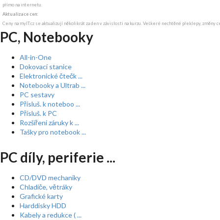
přímo na internetu.
Aktualizace cen:
Ceny na myIT.cz se aktualizují několikrát za den v závislosti na kurzu. Veškeré nechtěné překlepy, změny c
PC, Notebooky
All-in-One
Dokovací stanice
Elektronické čtečk ...
Notebooky a Ultrab ...
PC sestavy
Přísluš. k noteboo ...
Přísluš. k PC
Rozšíření záruky k ...
Tašky pro notebook ...
PC díly, periferie ...
CD/DVD mechaniky
Chladiče, větráky
Grafické karty
Harddisky HDD
Kabely a redukce ( ...