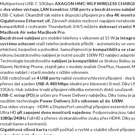
Multiportový USB-C 10Gbps
AXAGON HMC-WL9 WIRELESS CHARGIN
o
dva video výstupy, LAN konektor, USB porty a bezdrátovou nabíje
USB-C kabel. Okamžitě tak máte k dispozici připojení pro
dva 4K monitor
Gigabitovou Ethernet síť
. Zároveň získáte možnost napájení noteboo
kompatibilitě s rozhraním Thunderbolt 3/4/5 můžete
dokovací stanici 
MacBook Air nebo MacBook Pro
.
Bezdrátové nabíjení
pro mobilní telefony s výkonem až 15 W
je integr
systému uchycení
stačí telefon jednoduše přiložit - automaticky se vyro
efektivní, bezpečné a pohodlné. Samozřejmostí je
kompatibilita se sta
výkonu bezdrátového nabíjení je nutné použít 100W PD nabíjecí adaptér
Technologie bezdrátového
nabíjení je kompatibilní
se širokou škálou za
Xiaomi, Nothing Phone, stejně jako s modely značek OnePlus, Huawei, Mot
snadno nabíjet i starší modely s nižším výkonem.
USB rozbočovač se
4 USB porty
nabízí vysokorychlostní připojení - dva
přenos dat a jeden
USB-A 480 Mbps
ideální pro klávesnici či myš. Díky 
10Gb/s. Hub zvládne trvalé připojení několika externích disků současně.
USB-C vstup (PD)
je určen pro Power Delivery nabíječku. Díky tomu je ja
využitím technologie
Power Delivery 3.0 s výkonem až do 100W
.
Dva video výstupy - HDMI a DisplayPort umožňují připojení externích mo
Ultra HD
při zapojení dvou monitorů najednou
. Podporována jsou také 
1080p/240Hz
Full HD a přenos vícekanálového zvuku přes HDMI. Díky 
rozsah barev a kontrastů.
Gigabitová síťová karta
rozšíří počítač o rychlé a stabilní síťové připojen