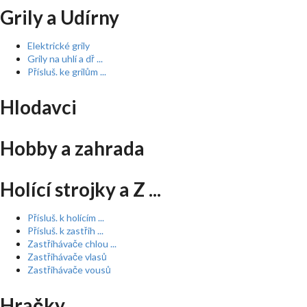
Grily a Udírny
Elektrické grily
Grily na uhlí a dř ...
Přísluš. ke grilům ...
Hlodavci
Hobby a zahrada
Holící strojky a Z ...
Přísluš. k holícím ...
Přísluš. k zastřih ...
Zastřihávače chlou ...
Zastřihávače vlasů
Zastřihávače vousů
Hračky