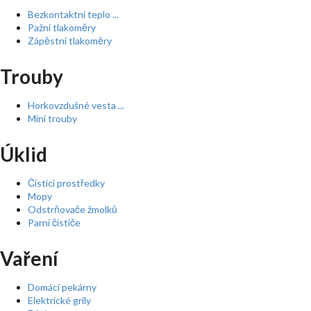
Bezkontaktní teplo ...
Pažní tlakoměry
Zápěstní tlakoměry
Trouby
Horkovzdušné vesta ...
Mini trouby
Úklid
Čistící prostředky
Mopy
Odstrňovače žmolků
Parní čističe
Vaření
Domácí pekárny
Elektrické grily