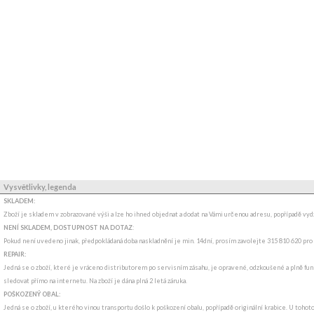
Vysvětlivky, legenda
SKLADEM:
Zboží je skladem v zobrazované výši a lze ho ihned objednat a dodat na Vámi určenou adresu, popřípadě v
NENÍ SKLADEM, DOSTUPNOST NA DOTAZ
:
Pokud není uvedeno jinak, předpokládaná doba naskladnění je min. 14dní, prosím zavolejte 315 810 620 pro
REPAIR:
Jedná se o zboží, které je vráceno distributorem po servisním zásahu, je opravené, odzkoušené a plně funk
sledovat přímo na internetu. Na zboží je dána plná 2 letá záruka.
POŠKOZENÝ OBAL:
Jedná se o zboží, u kterého vinou transportu došlo k poškození obalu, popřípadě originální krabice. U tohot