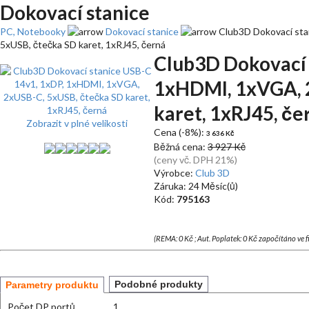
Dokovací stanice
PC, Notebooky
Dokovací stanice
Club3D Dokovací sta
5xUSB, čtečka SD karet, 1xRJ45, černá
Club3D Dokovací 
1xHDMI, 1xVGA, 
karet, 1xRJ45, če
Zobrazit v plné velikosti
Cena (-8%):
3 636 Kč
Běžná cena:
3 927 Kč
(ceny vč. DPH 21%)
Výrobce:
Club 3D
Záruka: 24 Měsíc(ů)
Kód:
795163
(REMA: 0 Kč ; Aut. Poplatek: 0 Kč započítáno ve 
Podobné produkty
Parametry produktu
Počet DP portů
1