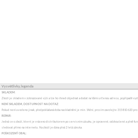
Vysvětlivky, legenda
SKLADEM:
Zboží je skladem v zobrazované výši a lze ho ihned objednat a dodat na Vámi určenou adresu, popřípadě v
NENÍ SKLADEM, DOSTUPNOST NA DOTAZ
:
Pokud není uvedeno jinak, předpokládaná doba naskladnění je min. 14dní, prosím zavolejte 315 810 620 pro
REPAIR:
Jedná se o zboží, které je vráceno distributorem po servisním zásahu, je opravené, odzkoušené a plně funk
sledovat přímo na internetu. Na zboží je dána plná 2 letá záruka.
POŠKOZENÝ OBAL: