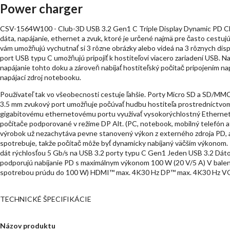
Power charger
CSV-1564W100 - Club-3D USB 3.2 Gen1 C Triple Display Dynamic PD Cha
dáta, napájanie, ethernet a zvuk, ktoré je určené najmä pre často cestuj
vám umožňujú vychutnať si 3 rôzne obrázky alebo videá na 3 rôznych dis
port USB typu C umožňujú pripojiť k hostiteľovi viacero zariadení USB. 
napájanie tohto doku a zároveň nabíjať hostiteľský počítač pripojením n
napájací zdroj notebooku.
Používateľ tak vo všeobecnosti cestuje ľahšie. Porty Micro SD a SD/MMC 
3.5 mm zvukový port umožňuje počúvať hudbu hostiteľa prostredníctvo
gigabitovému ethernetovému portu využívať vysokorýchlostný Ethernet 
počítače podporované v režime DP Alt. (PC, notebook, mobilný telefón at
výrobok už nezachytáva pevne stanovený výkon z externého zdroja PD, 
spotrebuje, takže počítač môže byť dynamicky nabíjaný väčším výkonom.
dát rýchlosťou 5 Gb/s na USB 3.2 porty typu C Gen1 Jeden USB 3.2 Dát
podporujú nabíjanie PD s maximálnym výkonom 100 W (20 V/5 A) V balen
spotrebou prúdu do 100 W) HDMI™ max. 4K30 Hz DP™ max. 4K30 Hz V
TECHNICKÉ ŠPECIFIKÁCIE
Názov produktu