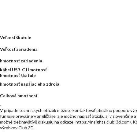
Veľkosť škatule
Veľkosť zariadenia
hmotnosť zariadenia
kábel USB-C Hmotnosť
hmotnosť škatule
hmotnosť napájacieho zdroja
Celková hmotnosť
.
V prípade technických otázok môžete kontaktovať oficiálnu podporu výr
funguje prevažne v angličtine, ale možno napísať otázku aj v slovenčine a
možné tiež navštíviť diskusiu na odkaze: https://insights.club-3d.com/. K
výrobkov Club 3D.