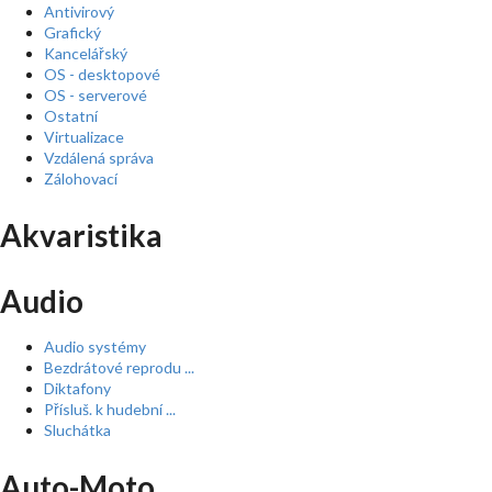
Antivirový
Grafický
Kancelářský
OS - desktopové
OS - serverové
Ostatní
Virtualizace
Vzdálená správa
Zálohovací
Akvaristika
Audio
Audio systémy
Bezdrátové reprodu ...
Diktafony
Přísluš. k hudební ...
Sluchátka
Auto-Moto