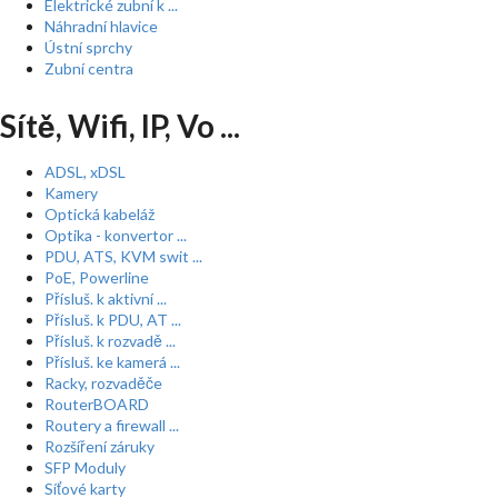
Elektrické zubní k ...
Náhradní hlavice
Ústní sprchy
Zubní centra
Sítě, Wifi, IP, Vo ...
ADSL, xDSL
Kamery
Optická kabeláž
Optika - konvertor ...
PDU, ATS, KVM swit ...
PoE, Powerline
Přísluš. k aktivní ...
Přísluš. k PDU, AT ...
Přísluš. k rozvadě ...
Přísluš. ke kamerá ...
Racky, rozvaděče
RouterBOARD
Routery a firewall ...
Rozšíření záruky
SFP Moduly
Síťové karty