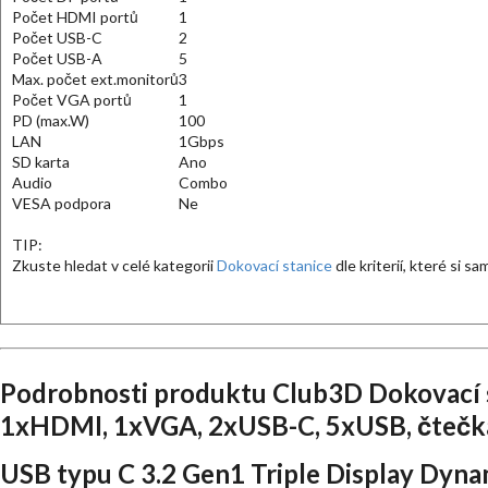
Počet HDMI portů
1
Počet USB-C
2
Počet USB-A
5
Max. počet ext.monitorů
3
Počet VGA portů
1
PD (max.W)
100
LAN
1Gbps
SD karta
Ano
Audio
Combo
VESA podpora
Ne
TIP:
Zkuste hledat v celé kategorii
Dokovací stanice
dle kriterií, které si s
Podrobnosti produktu Club3D Dokovací 
1xHDMI, 1xVGA, 2xUSB-C, 5xUSB, čtečka 
USB typu C 3.2 Gen1 Triple Display Dy