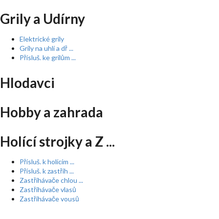
Grily a Udírny
Elektrické grily
Grily na uhlí a dř ...
Přísluš. ke grilům ...
Hlodavci
Hobby a zahrada
Holící strojky a Z ...
Přísluš. k holícím ...
Přísluš. k zastřih ...
Zastřihávače chlou ...
Zastřihávače vlasů
Zastřihávače vousů