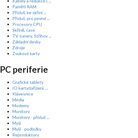
Kabely a redukce ( ...
Paměti RAM
Přísluš. ke skříní ...
Přísluš. pro pevné ...
Procesory CPU
Skříně, case
TV tunery, Střihov ...
Základní desky
Zdroje
Zvukové karty
PC periferie
Grafické tablety
IO karty/zařízení, ...
Klávesnice
Média
Modemy
Monitory
Monitory - přísluš ...
Myši
Myši - podložky
Reproduktory