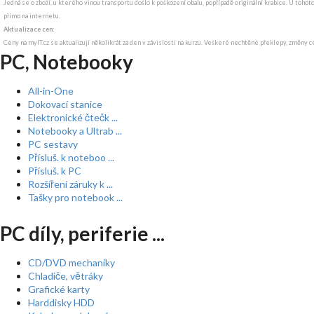
Jedná se o zboží, u kterého vinou transportu došlo k poškození obalu, popřípadě originální krabice. U tohot
přímo na internetu.
Aktualizace cen:
Ceny na myIT.cz se aktualizují několikrát za den v závislosti na kurzu. Veškeré nechtěné překlepy, změny c
PC, Notebooky
All-in-One
Dokovací stanice
Elektronické čtečk ...
Notebooky a Ultrab ...
PC sestavy
Přísluš. k noteboo ...
Přísluš. k PC
Rozšíření záruky k ...
Tašky pro notebook ...
PC díly, periferie ...
CD/DVD mechaniky
Chladiče, větráky
Grafické karty
Harddisky HDD