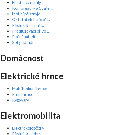
Elektrocentrály
Kompresory a Sváře ...
Měřící přístroje
Ostatní elektrické ...
Přísluš. k el. nář ...
Prodlužovací přívo ...
Ruční nářadí
Sety nářadí
Domácnost
Elektrické hrnce
Multifunkční hrnce
Parní hrnce
Rýžovary
Elektromobilita
Elektrokoloběžky
Přísluš. k elektro ...