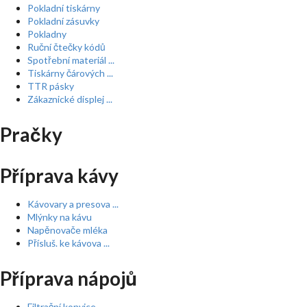
Pokladní tiskárny
Pokladní zásuvky
Pokladny
Ruční čtečky kódů
Spotřební materiál ...
Tiskárny čárových ...
TTR pásky
Zákaznické displej ...
Pračky
Příprava kávy
Kávovary a presova ...
Mlýnky na kávu
Napěnovače mléka
Přísluš. ke kávova ...
Příprava nápojů
Filtrační konvice