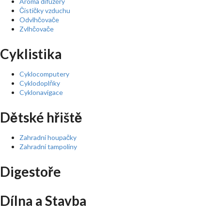
Aroma difuzéry
Čističky vzduchu
Odvlhčovače
Zvlhčovače
Cyklistika
Cyklocomputery
Cyklodoplňky
Cyklonavigace
Dětské hřiště
Zahradní houpačky
Zahradní tampolíny
Digestoře
Dílna a Stavba