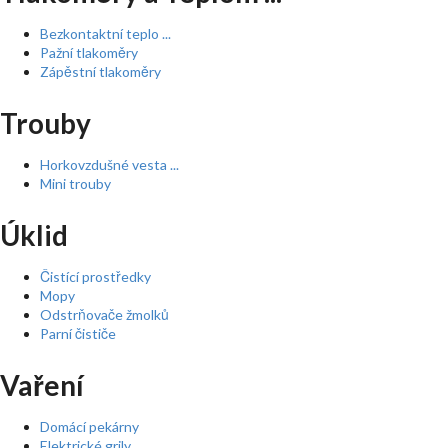
Bezkontaktní teplo ...
Pažní tlakoměry
Zápěstní tlakoměry
Trouby
Horkovzdušné vesta ...
Mini trouby
Úklid
Čistící prostředky
Mopy
Odstrňovače žmolků
Parní čističe
Vaření
Domácí pekárny
Elektrické grily