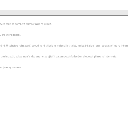
ydzvednout po domluvě přímo v našem skladě.
 upřesnění dodání.
ní. U tohoto druhu zboží, pokud není skladem, nelze zjistit datum dodání a lze jen sledovat přímo na internet
o druhu zboží, pokud není skladem, nelze zjistit datum dodání a lze jen sledovat přímo na internetu.
en jsou vyhrazeny.