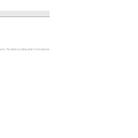
u. Na zboží je dána plná 2 letá záruka.