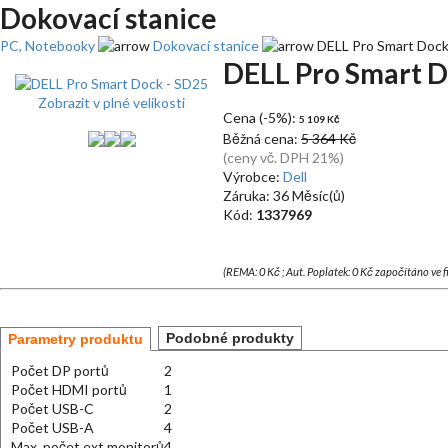
Dokovací stanice
PC, Notebooky
Dokovací stanice
DELL Pro Smart Dock
DELL Pro Smart D
Zobrazit v plné velikosti
Cena (-5%):
5 109 Kč
Běžná cena:
5 364 Kč
(ceny vč. DPH 21%)
Výrobce:
Dell
Záruka: 36 Měsíc(ů)
Kód:
1337969
(REMA: 0 Kč ; Aut. Poplatek: 0 Kč započítáno ve 
Podobné produkty
Parametry produktu
Počet DP portů
2
Počet HDMI portů
1
Počet USB-C
2
Počet USB-A
4
Max. počet ext.monitorů
4