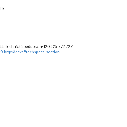
0Hz
L Technická podpora: +420 225 772 727
10-brqc/docks#techspecs_section