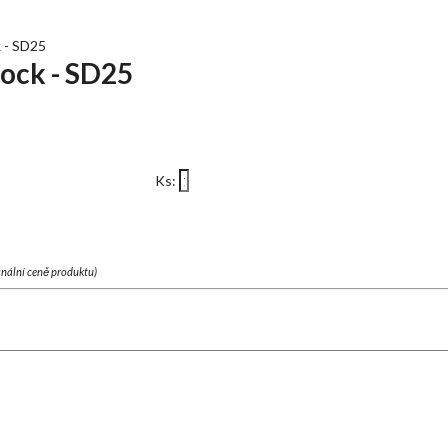
 - SD25
ock - SD25
Ks:
finální ceně produktu)