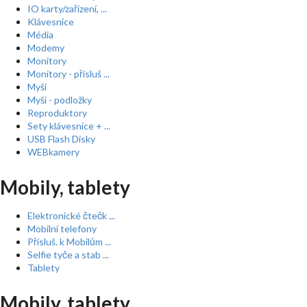
IO karty/zařízení, ...
Klávesnice
Média
Modemy
Monitory
Monitory - přísluš ...
Myši
Myši - podložky
Reproduktory
Sety klávesnice + ...
USB Flash Disky
WEBkamery
Mobily, tablety
Elektronické čtečk ...
Mobilní telefony
Přísluš. k Mobilům ...
Selfie tyče a stab ...
Tablety
Mobily, tablety