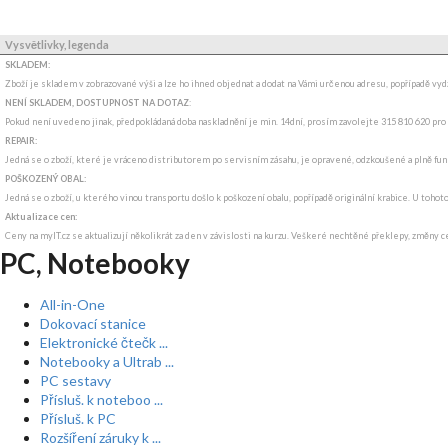
Vysvětlivky, legenda
SKLADEM:
Zboží je skladem v zobrazované výši a lze ho ihned objednat a dodat na Vámi určenou adresu, popřípadě v
NENÍ SKLADEM, DOSTUPNOST NA DOTAZ
:
Pokud není uvedeno jinak, předpokládaná doba naskladnění je min. 14dní, prosím zavolejte 315 810 620 pro
REPAIR:
Jedná se o zboží, které je vráceno distributorem po servisním zásahu, je opravené, odzkoušené a plně funkč
POŠKOZENÝ OBAL:
Jedná se o zboží, u kterého vinou transportu došlo k poškození obalu, popřípadě originální krabice. U tohot
Aktualizace cen:
Ceny na myIT.cz se aktualizují několikrát za den v závislosti na kurzu. Veškeré nechtěné překlepy, změny c
PC, Notebooky
All-in-One
Dokovací stanice
Elektronické čtečk ...
Notebooky a Ultrab ...
PC sestavy
Přísluš. k noteboo ...
Přísluš. k PC
Rozšíření záruky k ...