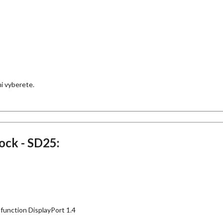
ami vyberete.
ock - SD25:
-function DisplayPort 1.4