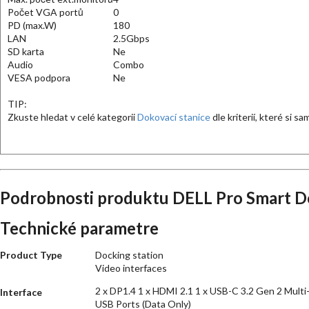
Počet VGA portů
0
PD (max.W)
180
LAN
2.5Gbps
SD karta
Ne
Audio
Combo
VESA podpora
Ne
TIP:
Zkuste hledat v celé kategorii
Dokovací stanice
dle kriterií, které si s
Podrobnosti produktu DELL Pro Smart D
Technické parametre
Product Type
Docking station
Video interfaces
2 x DP1.4 1 x HDMI 2.1 1 x USB-C 3.2 Gen 2 Multi
Interface
USB Ports (Data Only)