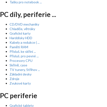
Tašky pro notebook ...
PC díly, periferie ...
CD/DVD mechaniky
Chladiče, větráky
Grafické karty
Harddisky HDD
Kabely a redukce ( ...
Paměti RAM
Přísluš. ke skříní ...
Přísluš. pro pevné ...
Procesory CPU
Skříně, case
TV tunery, Střihov ...
Základní desky
Zdroje
Zvukové karty
PC periferie
Grafické tablety