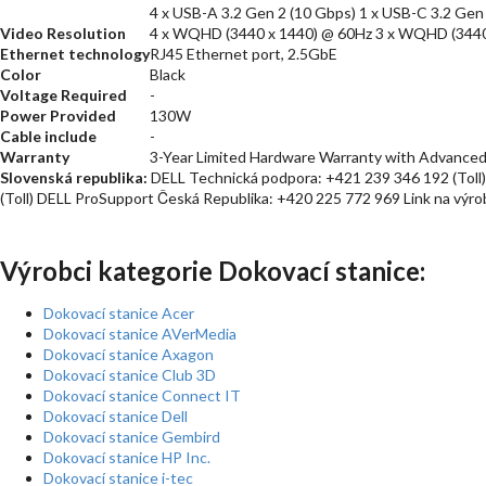
4 x USB-A 3.2 Gen 2 (10 Gbps) 1 x USB-C 3.2 Gen
Video Resolution
4 x WQHD (3440 x 1440) @ 60Hz 3 x WQHD (3440 x
Ethernet technology
RJ45 Ethernet port, 2.5GbE
Color
Black
Voltage Required
-
Power Provided
130W
Cable include
-
Warranty
3-Year Limited Hardware Warranty with Advanced 
Slovenská republika:
DELL Technická podpora: +421 239 346 192 (Toll)
(Toll) DELL ProSupport Česká Republika: +420 225 772 969 Link na výr
Výrobci kategorie Dokovací stanice:
Dokovací stanice Acer
Dokovací stanice AVerMedia
Dokovací stanice Axagon
Dokovací stanice Club 3D
Dokovací stanice Connect IT
Dokovací stanice Dell
Dokovací stanice Gembird
Dokovací stanice HP Inc.
Dokovací stanice i-tec