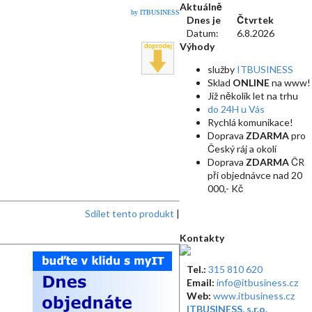
Aktuálně
by ITBUSINESS
Dnes je
Čtvrtek
Datum:
6.8.2026
Výhody
služby
ITBUSINESS
Sklad
ONLINE
na www!
Již několik let na trhu
do 24H u Vás
Rychlá komunikace!
Doprava
ZDARMA
pro
Český ráj a okolí
Doprava
ZDARMA
ČR
při objednávce nad 20
000,- Kč
Sdílet tento produkt
|
Kontakty
Tel.:
315 810 620
Email:
info@itbusiness.cz
Web:
www.itbusiness.cz
ITBUSINESS, s.r.o.