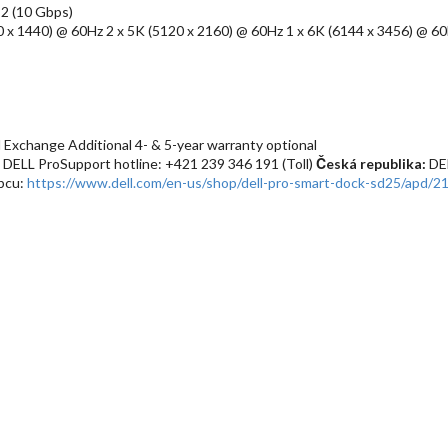
 2 (10 Gbps)
 1440) @ 60Hz 2 x 5K (5120 x 2160) @ 60Hz 1 x 6K (6144 x 3456) @ 6
Exchange Additional 4- & 5-year warranty optional
 DELL ProSupport hotline: +421 239 346 191 (Toll)
Česká republika:
DEL
obcu:
https://www.dell.com/en-us/shop/dell-pro-smart-dock-sd25/apd/2