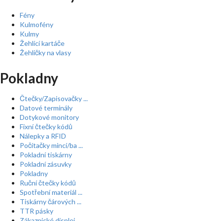
Fény
Kulmofény
Kulmy
Žehlící kartáče
Žehličky na vlasy
Pokladny
Čtečky/Zapisovačky ...
Datové terminály
Dotykové monitory
Fixní čtečky kódů
Nálepky a RFID
Počítačky mincí/ba ...
Pokladní tiskárny
Pokladní zásuvky
Pokladny
Ruční čtečky kódů
Spotřební materiál ...
Tiskárny čárových ...
TTR pásky
Zákaznické displej ...