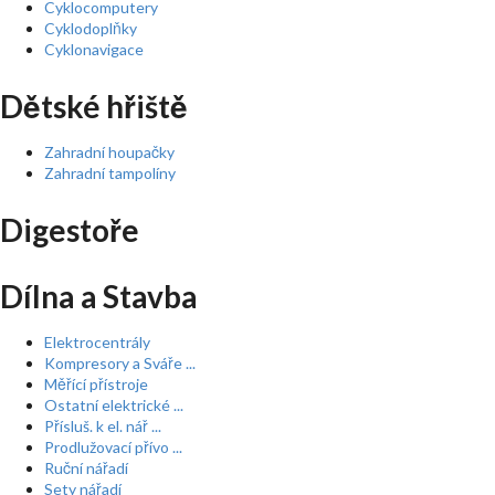
Cyklocomputery
Cyklodoplňky
Cyklonavigace
Dětské hřiště
Zahradní houpačky
Zahradní tampolíny
Digestoře
Dílna a Stavba
Elektrocentrály
Kompresory a Sváře ...
Měřící přístroje
Ostatní elektrické ...
Přísluš. k el. nář ...
Prodlužovací přívo ...
Ruční nářadí
Sety nářadí