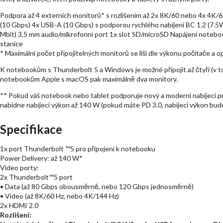
Podpora až 4 externích monitorů* s rozlišením až 2x 8K/60 nebo 4x 4K
(10 Gbps) 4x USB-A (10 Gbps) s podporou rychlého nabíjení BC 1.2 (7.5
Mbit) 3,5 mm audio/mikrofonní port 1x slot SD/microSD Napájení notebo
stanice
* Maximální počet připojitelných monitorů se liší dle výkonu počítače a 
K notebookům s Thunderbolt 5 a Windows je možné připojit až čtyři (v t
notebookům Apple s macOS pak maximálně dva monitory.
** Pokud váš notebook nebo tablet podporuje nový a moderní nabíjecí p
nabídne nabíjecí výkon až 140 W (pokud máte PD 3.0, nabíjecí výkon bud
Specifikace
1x port Thunderbolt ™5 pro připojení k notebooku
Power Delivery: až 140 W*
Video porty:
2x Thunderbolt™5 port
• Data (až 80 Gbps obousměrně, nebo 120 Gbps jednosměrně)
• Video (až 8K/60 Hz, nebo 4K/144 Hz)
2x HDMI 2.0
Rozlišení: