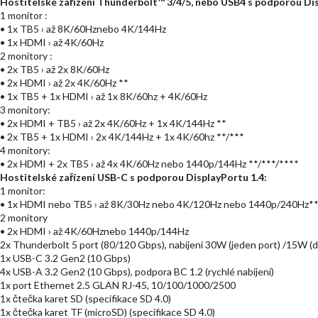
Hostitelské zařízení Thunderbolt™ 3/4/5, nebo USB4 s podporou Dis
1 monitor :
• 1x TB5 › až 8K/60Hznebo 4K/144Hz
• 1x HDMI › až 4K/60Hz
2 monitory :
• 2x TB5 › až 2x 8K/60Hz
• 2x HDMI › až 2x 4K/60Hz **
• 1x TB5 + 1x HDMI › až 1x 8K/60hz + 4K/60Hz
3 monitory:
• 2x HDMI + TB5 › až 2x 4K/60Hz + 1x 4K/144Hz **
• 2x TB5 + 1x HDMI › 2x 4K/144Hz + 1x 4K/60hz **/***
4 monitory:
• 2x HDMI + 2x TB5 › až 4x 4K/60Hz nebo 1440p/144Hz **/***/****
Hostitelské zařízení USB-C s podporou DisplayPortu 1.4:
1 monitor:
• 1x HDMI nebo TB5 › až 8K/30Hz nebo 4K/120Hz nebo 1440p/240Hz*
2 monitory
• 2x HDMI › až 4K/60Hznebo 1440p/144Hz
2x Thunderbolt 5 port (80/120 Gbps), nabíjení 30W (jeden port) /15W (d
1x USB-C 3.2 Gen2 (10 Gbps)
4x USB-A 3.2 Gen2 (10 Gbps), podpora BC 1.2 (rychlé nabíjení)
1x port Ethernet 2.5 GLAN RJ-45, 10/100/1000/2500
1x čtečka karet SD (specifikace SD 4.0)
1x čtečka karet TF (microSD) (specifikace SD 4.0)