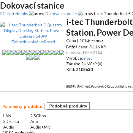
Dokovací stanice
PC, Notebooky
Dokovací stanice
i-tec Thunderbolt 5 
i-tec Thunderbolt
Station, Power D
Cena (-10%):
Zobrazit v plné velikosti
7 378 Kč
Běžná cena:
8 116 Kč
(ceny vč. DPH 21%)
Výrobce:
i-tec
Záruka: 24 Měsíc(ů)
Kód:
2108630
(REMA: 0 Kč ; Aut. Poplatek: 0 Kč započítáno ve 
Podobné produkty
Parametry produktu
LAN
2.5Gbps
SD karta
Ano
Audio
Audio+Mic
VESA podpora
Ne