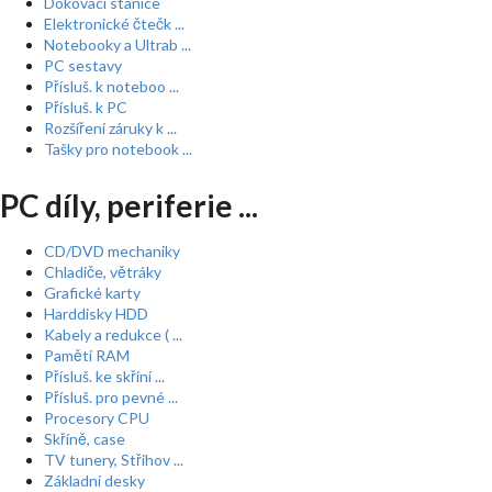
Dokovací stanice
Elektronické čtečk ...
Notebooky a Ultrab ...
PC sestavy
Přísluš. k noteboo ...
Přísluš. k PC
Rozšíření záruky k ...
Tašky pro notebook ...
PC díly, periferie ...
CD/DVD mechaniky
Chladiče, větráky
Grafické karty
Harddisky HDD
Kabely a redukce ( ...
Paměti RAM
Přísluš. ke skříní ...
Přísluš. pro pevné ...
Procesory CPU
Skříně, case
TV tunery, Střihov ...
Základní desky