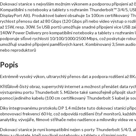
Dokovací stanice s nejvyšším možným výkonem a podporou připojení až č
Kompatibilní s notebooky a tablety s rozhraním Thunderbolt™ 3/4/5, USB
DisplayPort Alt). Produktové balení obsahuje 1x 100cm certifikovaný T
rychlost přenosu dat až 80 Gbps (120 Gbps při nebo video výstup o rozliš
až 15W, resp. 30W. 5x USB portů umožňuje snadné připojení více USB zaříze
140W Power Delivery pro kompatibilní notebooky a tablety s rozhraní
podporuje síťové rychlosti 10/100/1000/2500 Mbps, což poskytuje robust
umožňují snadné připojení paměťových karet. Kombinovaný 3,5mm audio 
nebo reproduktorů
Popis
Extrémně vysoký výkon, ultrarychlý přenos dat a podpora rozlišení až 8K/
Křišťálově čistý obraz, superrychlý internet a možnost přenášet data ry
výstupnímu portu Thunderbolt 5. Můžete také samozřejmě připojit sluch
pomocí jediného kabelu (100 cm certifikovaný Thunderbolt 5 kabel je sou
Díky integrovanému protokolu DP 1.4 můžete tuto dokovací stanici připoj
obnovovací frekvencí 60 Hz, což odpovídá rozlišení čtyř monitorů, každého v
analytiky, vývojáře, filmové střihače nebo nadšence a milovníky videa ve 
Dokovací stanice je nyní kompatibilní nejen s porty Thunderbolt 5/4/3, ale
firmy a uživatele, kteří používají notebooky a tablety s různými porty.