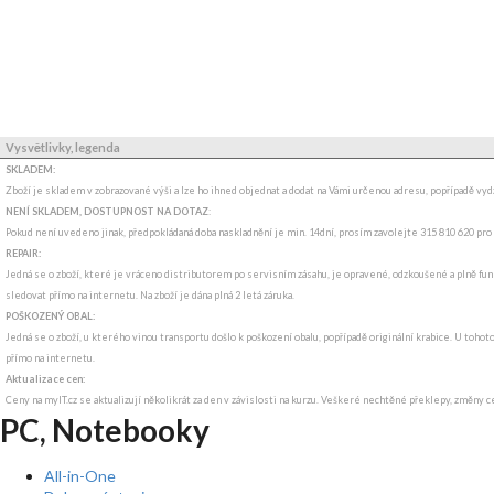
Vysvětlivky, legenda
SKLADEM:
Zboží je skladem v zobrazované výši a lze ho ihned objednat a dodat na Vámi určenou adresu, popřípadě v
NENÍ SKLADEM, DOSTUPNOST NA DOTAZ
:
Pokud není uvedeno jinak, předpokládaná doba naskladnění je min. 14dní, prosím zavolejte 315 810 620 pro
REPAIR:
Jedná se o zboží, které je vráceno distributorem po servisním zásahu, je opravené, odzkoušené a plně funk
sledovat přímo na internetu. Na zboží je dána plná 2 letá záruka.
POŠKOZENÝ OBAL:
Jedná se o zboží, u kterého vinou transportu došlo k poškození obalu, popřípadě originální krabice. U tohot
přímo na internetu.
Aktualizace cen:
Ceny na myIT.cz se aktualizují několikrát za den v závislosti na kurzu. Veškeré nechtěné překlepy, změny c
PC, Notebooky
All-in-One