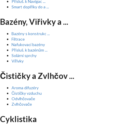
Přísluš. k Navigac ...
Smart doplňky do a ...
Bazény, Viřivky a ...
Bazény s konstrukc ...
Filtrace
Nafukovací bazény
Přísluš. k bazénům ...
Solární sprchy
Vířivky
Čističky a Zvlhčov ...
Aroma difuzéry
Čističky vzduchu
Odvlhčovače
Zvlhčovače
Cyklistika