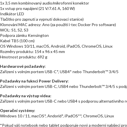
1x 3,5 mm kombinovaný audio/mikrofonní konektor
1x vstup pro napájení (21 V/7.61 A, 160 W)
Indikátor LED
Tlačítko pro zapnutí a vypnutí dokovací stanice)
Klonování MAC adresy: Ano (za použití i-tec Docker Pro software)
WOL: S1, S2, S3
Podpora zámku Kensington
Kabel TB5 (100 cm)
OS Windows 10/11, macOS, Android, iPadOS, ChromeOS, Linux
Rozměry produktu: 154 x 96 x 45 mm
Hmotnost produktu: 692 g
Hardwarové požadavky:
Zařízení s volným portem USB-C*, USB4* nebo Thunderbolt™ 3/4/5
Požadavky na fuknci Power Delivery:
Zařízení s volným portem USB-C, USB4 nebo Thunderbolt™ 3/4/5 s pod
Požadavky na výstup videa:
Zařízení s volným portem USB-C nebo USB4 s podporou alternativního 
Operační systémy:
Windows 10 / 11, macOS*, Andorid*, iPadOS**, ChromeOS, Linux
*Pokud váš notebook nebo tablet podporuje nový a moderní nabíjecí pro