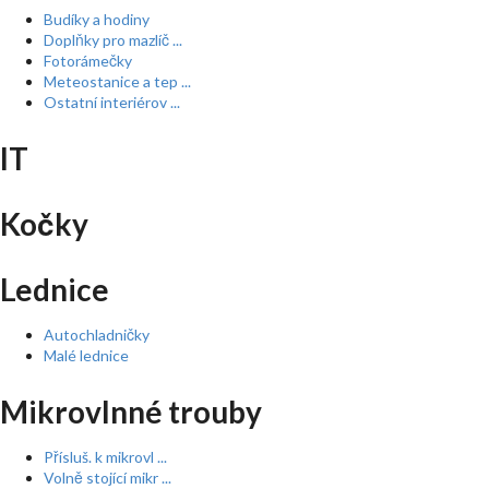
Budíky a hodiny
Doplňky pro mazlíč ...
Fotorámečky
Meteostanice a tep ...
Ostatní interiérov ...
IT
Kočky
Lednice
Autochladničky
Malé lednice
Mikrovlnné trouby
Přísluš. k mikrovl ...
Volně stojící mikr ...