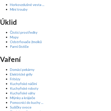
Horkovzdušné vesta ...
Mini trouby
Úklid
Čistící prostředky
Mopy
Odstrňovače žmolků
Parní čističe
Vaření
Domácí pekárny
Elektrické grily
Fritézy
Kuchyňské náčiní
Kuchyňské roboty
Kuchyňské váhy
Mlýnky a kráječe
Pomocníci do kuchy ...
Sušičky ovoce