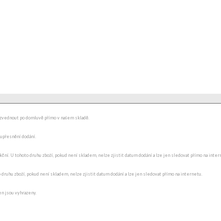
ydzvednout po domluvě přímo v našem skladě.
 upřesnění dodání.
ní. U tohoto druhu zboží, pokud není skladem, nelze zjistit datum dodání a lze jen sledovat přímo na internet
o druhu zboží, pokud není skladem, nelze zjistit datum dodání a lze jen sledovat přímo na internetu.
en jsou vyhrazeny.