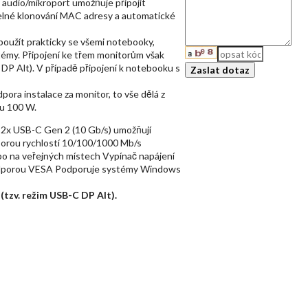
audio/mikroport umožňuje připojit
telné klonování MAC adresy a automatické
 použít prakticky se všemi notebooky,
émy. Připojení ke třem monitorům však
P Alt). V případě připojení k notebooku s
pora instalace za monitor, to vše dělá z
nu 100 W.
 a 2x USB-C Gen 2 (10 Gb/s) umožňují
odporou rychlostí 10/100/1000 Mb/s
o na veřejných místech Vypínač napájení
s podporou VESA Podporuje systémy Windows
tzv. režim USB-C DP Alt).