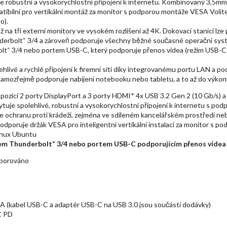
 robustní a vysokorychlostní připojení k internetu. Kombinovaný 3,5mm 
atibilní pro vertikální montáž za monitor s podporou montáže VESA Voli
o).
na tři externí monitory ve vysokém rozlišení až 4K. Dokovací stanici lze
derbolt“ 3/4 a zároveň podporuje všechny běžné současné operační syst
t“ 3/4 nebo portem USB-C, který podporuje přenos videa (režim USB-C D
livé a rychlé připojení k firemní síti díky integrovanému portu LAN a pod
 Samozřejmě podporuje nabíjení notebooku nebo tabletu, a to až do výko
ispozici 2 porty DisplayPort a 3 porty HDMI* 4x USB 3.2 Gen 2 (10 Gb/s)
kytuje spolehlivé, robustní a vysokorychlostní připojení k internetu s p
ochranu proti krádeži, zejména ve sdíleném kancelářském prostředí neb
odporuje držák VESA pro inteligentní vertikální instalaci za monitor 
Linux Ubuntu
em Thunderbolt“ 3/4 nebo portem USB-C podporujícím přenos videa (
odporováno
A (kabel USB-C a adaptér USB-C na USB 3.0 jsou součástí dodávky)
C PD