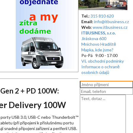
Tel.:
315 810 620
Email:
info@itbusiness.cz
Web:
www.itbusiness.cz
ITBUSINESS, s.r.o.
Jiráskova 600
Mnichovo Hradiště
Mapka, kde jsme?
Po-Pá 9:00 - 17:00
Vš. obchodní podmínky
Informace o ochraně
osobních údajů
n Gen 2 + PD 100W:
ower Delivery 100W
es porty USB 3.0, USB-C nebo Thunderbolt™
bletu (při připojení k příslušnému portu
snadné připojení zařízení a periferií USB.