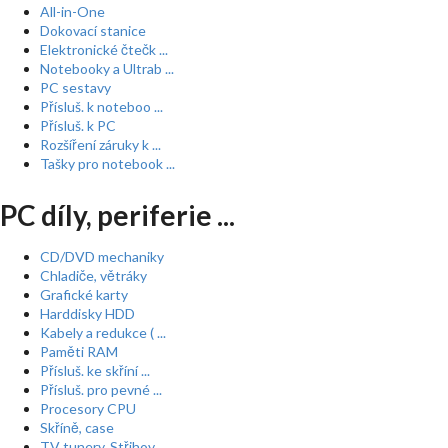
All-in-One
Dokovací stanice
Elektronické čtečk ...
Notebooky a Ultrab ...
PC sestavy
Přísluš. k noteboo ...
Přísluš. k PC
Rozšíření záruky k ...
Tašky pro notebook ...
PC díly, periferie ...
CD/DVD mechaniky
Chladiče, větráky
Grafické karty
Harddisky HDD
Kabely a redukce ( ...
Paměti RAM
Přísluš. ke skříní ...
Přísluš. pro pevné ...
Procesory CPU
Skříně, case
TV tunery, Střihov ...