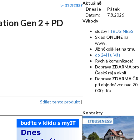
Aktuálně
by ITBUSINESS
Dnes je
Pátek
Datum:
7.8.2026
ation Gen 2 + PD
Výhody
služby
ITBUSINESS
Sklad
ONLINE
na
www!
Již několik let na trhu
do 24H u Vás
Rychlá komunikace!
Doprava
ZDARMA
pro
Český ráj a okolí
Doprava
ZDARMA
ČR
při objednávce nad 20
000,- Kč
Sdílet tento produkt
|
Kontakty