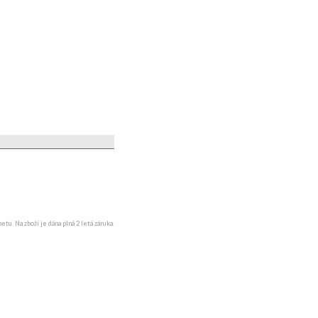
u. Na zboží je dána plná 2 letá záruka.