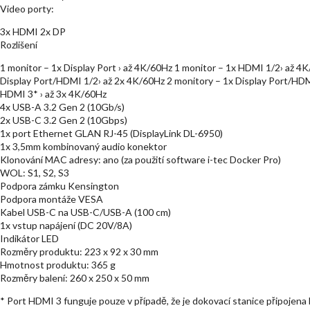
Video porty:
3x HDMI 2x DP
Rozlišení
1 monitor – 1x Display Port › až 4K/60Hz 1 monitor – 1x HDMI 1/2› až 
Display Port/HDMI 1/2› až 2x 4K/60Hz 2 monitory – 1x Display Port/HD
HDMI 3* › až 3x 4K/60Hz
4x USB-A 3.2 Gen 2 (10Gb/s)
2x USB-C 3.2 Gen 2 (10Gbps)
1x port Ethernet GLAN RJ-45 (DisplayLink DL-6950)
1x 3,5mm kombinovaný audio konektor
Klonování MAC adresy: ano (za použití software i-tec Docker Pro)
WOL: S1, S2, S3
Podpora zámku Kensington
Podpora montáže VESA
Kabel USB-C na USB-C/USB-A (100 cm)
1x vstup napájení (DC 20V/8A)
Indikátor LED
Rozměry produktu: 223 x 92 x 30 mm
Hmotnost produktu: 365 g
Rozměry balení: 260 x 250 x 50 mm
* Port HDMI 3 funguje pouze v případě, že je dokovací stanice připojen