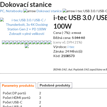
Dokovací stanice
PC, Notebooky
Dokovací stanice
i-tec USB 3.0 / USB-
i-tec USB 3.0 / U
100W
Cena (-7%):
Zobrazit v plné velikosti
4 994 Kč
Běžná cena:
5 344 Kč
(ceny vč. DPH 21%)
Výrobce:
i-tec
Záruka: 24 Měsíc(ů)
Kód:
2108573
(REMA: 0 Kč ; Aut. Poplatek: 0 Kč započítáno ve 
Podobné produkty
Parametry produktu
Počet DP portů
2
Počet HDMI portů
3
Počet USB-C
2
Počet USB-A
4