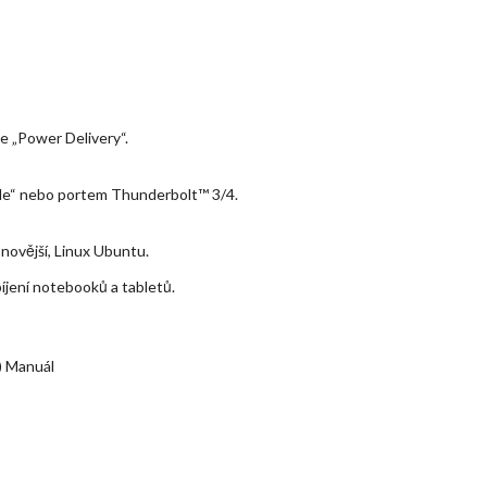
 „Power Delivery“.
de“ nebo portem Thunderbolt™ 3/4.
ovější, Linux Ubuntu.
íjení notebooků a tabletů.
) Manuál