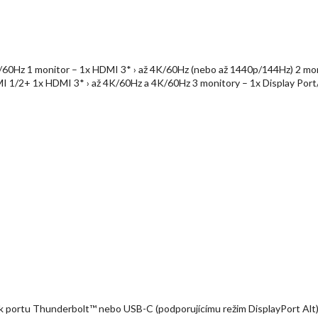
4K/60Hz 1 monitor – 1x HDMI 3* › až 4K/60Hz (nebo až 1440p/144Hz) 2 mo
MI 1/2+ 1x HDMI 3* › až 4K/60Hz a 4K/60Hz 3 monitory – 1x Display Po
a k portu Thunderbolt™ nebo USB-C (podporujícímu režim DisplayPort Alt)