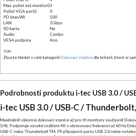
Max. počet ext.monitorů
3
Počet VGA portů
0
PD (max.W)
100
LAN
1Gbps
SD karta
Ne
Audio
Combo
VESA podpora
Ano
TIP:
Zkuste hledat v celé kategorii
Dokovací stanice
dle kriterií, které si s
Podrobnosti produktu i-tec USB 3.0 / US
i-tec USB 3.0 / USB-C / Thunderbol
Maximálně výkonná dokovací stanice až pro tři monitory současně Dokov
3/4). Podporuje vysoké rozlišení 4K s obnovovací frekvencí až 60 Hz Do
USB-C nebo ThunderboltTM. Při připojení k portu USB 3.0 nelze notebook 