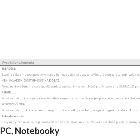
Vysvětlivky, legenda
SKLADEM:
Zboží je skladem v zobrazované výši a lze ho ihned objednat a dodat na Vámi určenou adresu, popřípadě v
NENÍ SKLADEM, DOSTUPNOST NA DOTAZ
:
Pokud není uvedeno jinak, předpokládaná doba naskladnění je min. 14dní, prosím zavolejte 315 810 620 pro
REPAIR:
Jedná se o zboží, které je vráceno distributorem po servisním zásahu, je opravené, odzkoušené a plně funkč
POŠKOZENÝ OBAL:
Jedná se o zboží, u kterého vinou transportu došlo k poškození obalu, popřípadě originální krabice. U tohot
Aktualizace cen:
Ceny na myIT.cz se aktualizují několikrát za den v závislosti na kurzu. Veškeré nechtěné překlepy, změny c
PC, Notebooky