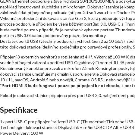
GLAN Ethernet podporuje síťové rychlosti 10/100/1000 Mb/s a poskytuje
například integrovaná sluchátka s mikrofonem. Dokovací stanice je komp
zálohování dat připojeného počítače (při použití softwaru i-tec Docker Pr
Výkonná profesionální dokovací stanice Gen 2, která podporuje výstup až 
protože podporuje připojení ke všem běžným portům: 3.0, USB-C a Thun
bude možné pouze v případě, že je notebook vybaven portem Thunderbol
portem USB 3.0 budou podporovány pouze dva monitory.
Dostatek portů USB (všechny podporují rychlost Gen 2 až 10 Gb/s), spoleh
této dokovací stanice ideálního společníka pro opravdové profesionály.
Připojení 3 externích monitorů s rozlišením až 4K*. Výkon: až 100 W K d
snadné připojení zařízení a periferií USB Gigabitový Ethernet RJ-45 pos
Kombinovaný konektor pro zvuk a mikrofon Zámek Kensington poskytuje 
dokovací stanice umožňuje maximální úsporu energie Dokovací stanice p
10 / 11, macOS, Android 5 nebo novější, Chrome OS R51 nebo novější, 
*Port HDMI 3 bude fungovat pouze po připojení k notebooku s port
Pokud je dokovací stanice připojena přes port USB 3.0, nabíjení není p
Specifikace
1x port USB-C pro připojení zařízení USB-C (ThunderboltTM) nebo USB-
Technologie dokovací stanice: DisplayLink + režim USBC DP Alt + USB-
Power Delivery: 100 W