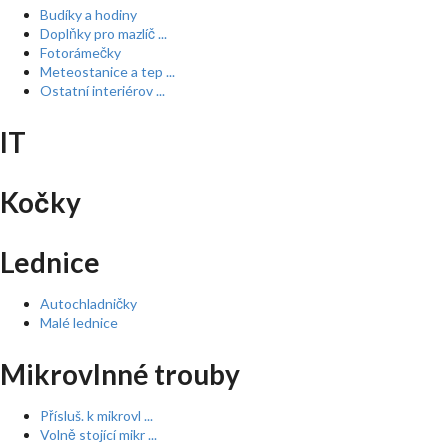
Budíky a hodiny
Doplňky pro mazlíč ...
Fotorámečky
Meteostanice a tep ...
Ostatní interiérov ...
IT
Kočky
Lednice
Autochladničky
Malé lednice
Mikrovlnné trouby
Přísluš. k mikrovl ...
Volně stojící mikr ...