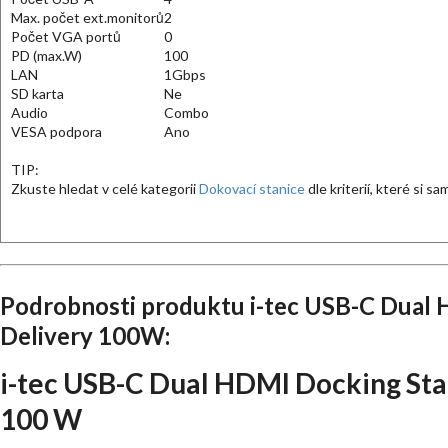
Max. počet ext.monitorů
2
Počet VGA portů
0
PD (max.W)
100
LAN
1Gbps
SD karta
Ne
Audio
Combo
VESA podpora
Ano
TIP:
Zkuste hledat v celé kategorii
Dokovací stanice
dle kriterií, které si s
Podrobnosti produktu i-tec USB-C Dual 
Delivery 100W:
i-tec USB-C Dual HDMI Docking Sta
100 W