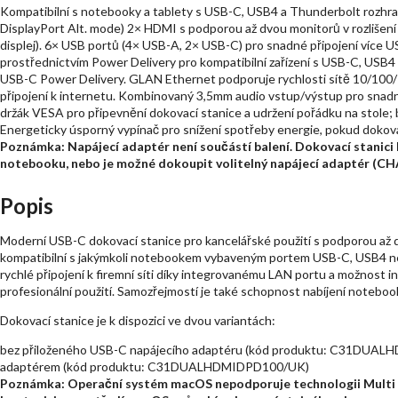
Kompatibilní s notebooky a tablety s USB-C, USB4 a Thunderbolt rozhran
DisplayPort Alt. mode) 2× HDMI s podporou až dvou monitorů v rozlišen
displej). 6× USB portů (4× USB-A, 2× USB-C) pro snadné připojení více US
prostřednictvím Power Delivery pro kompatibilní zařízení s USB-C, USB4
USB-C Power Delivery. GLAN Ethernet podporuje rychlosti sítě 10/100/10
připojení k internetu. Kombinovaný 3,5mm audio vstup/výstup pro snadné
držák VESA pro připevnění dokovací stanice a udržení pořádku na stole;
Energeticky úsporný vypínač pro snížení spotřeby energie, pokud dokova
Poznámka: Napájecí adaptér není součástí balení. Dokovací stanici 
notebooku, nebo je možné dokoupit volitelný napájecí adaptér 
Popis
Moderní USB-C dokovací stanice pro kancelářské použití s podporou až dv
kompatibilní s jakýmkoli notebookem vybaveným portem USB-C, USB4 neb
rychlé připojení k firemní síti díky integrovanému LAN portu a možnost ins
profesionální použití. Samozřejmostí je také schopnost nabíjení noteb
Dokovací stanice je k dispozici ve dvou variantách:
bez přiloženého USB-C napájecího adaptéru (kód produktu: C31DUAL
adaptérem (kód produktu: C31DUALHDMIDPD100/UK)
Poznámka: Operační systém macOS nepodporuje technologii Multi 