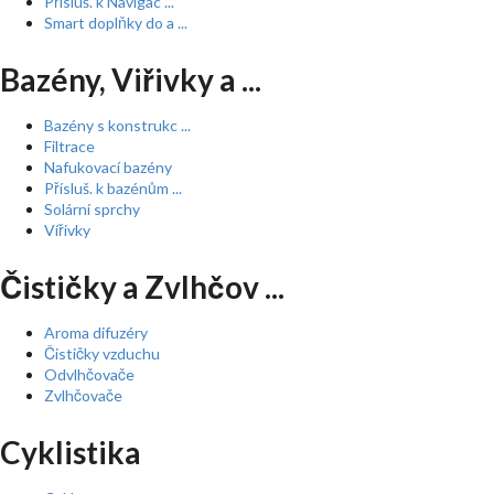
Přísluš. k Navigac ...
Smart doplňky do a ...
Bazény, Viřivky a ...
Bazény s konstrukc ...
Filtrace
Nafukovací bazény
Přísluš. k bazénům ...
Solární sprchy
Vířivky
Čističky a Zvlhčov ...
Aroma difuzéry
Čističky vzduchu
Odvlhčovače
Zvlhčovače
Cyklistika