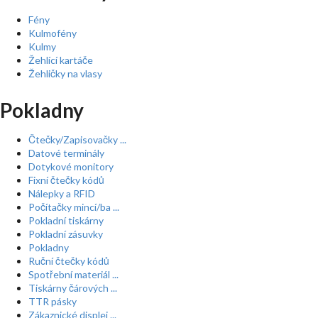
Fény
Kulmofény
Kulmy
Žehlící kartáče
Žehličky na vlasy
Pokladny
Čtečky/Zapisovačky ...
Datové terminály
Dotykové monitory
Fixní čtečky kódů
Nálepky a RFID
Počítačky mincí/ba ...
Pokladní tiskárny
Pokladní zásuvky
Pokladny
Ruční čtečky kódů
Spotřební materiál ...
Tiskárny čárových ...
TTR pásky
Zákaznické displej ...