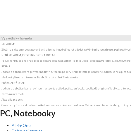
Vysvětlivky, legenda
SKLADEM:
Zboží je skladem v zobrazované výši a lze ho ihned objednat a dodat na Vámi určenou adresu, popřípadě v
NENÍ SKLADEM, DOSTUPNOST NA DOTAZ
:
Pokud není uvedeno jinak, předpokládaná doba naskladnění je min. 14dní, prosím zavolejte 315 810 620 pro
REPAIR:
Jedná se o zboží, které je vráceno distributorem po servisním zásahu, je opravené, odzkoušené a plně funk
sledovat přímo na internetu. Na zboží je dána plná 2 letá záruka.
POŠKOZENÝ OBAL:
Jedná se o zboží, u kterého vinou transportu došlo k poškození obalu, popřípadě originální krabice. U tohot
přímo na internetu.
Aktualizace cen:
Ceny na myIT.cz se aktualizují několikrát za den v závislosti na kurzu. Veškeré nechtěné překlepy, změny c
PC, Notebooky
All-in-One
Dokovací stanice