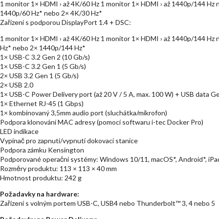
1 monitor 1× HDMI › až 4K/60 Hz 1 monitor 1× HDMI › až 1440p/144 Hz 
1440p/60 Hz* nebo 2× 4K/30 Hz*
Zařízení s podporou DisplayPort 1.4 + DSC:
1 monitor 1× HDMI › až 4K/60 Hz 1 monitor 1× HDMI › až 1440p/144 Hz
Hz* nebo 2× 1440p/144 Hz*
1× USB-C 3.2 Gen 2 (10 Gb/s)
1× USB-C 3.2 Gen 1 (5 Gb/s)
2× USB 3.2 Gen 1 (5 Gb/s)
2× USB 2.0
1× USB-C Power Delivery port (až 20 V / 5 A, max. 100 W) + USB data Ge
1× Ethernet RJ-45 (1 Gbps)
1× kombinovaný 3,5mm audio port (sluchátka/mikrofon)
Podpora klonování MAC adresy (pomocí softwaru i-tec Docker Pro)
LED indikace
Vypínač pro zapnutí/vypnutí dokovací stanice
Podpora zámku Kensington
Podporované operační systémy: Windows 10/11, macOS*, Android*, iP
Rozměry produktu: 113 × 113 × 40 mm
Hmotnost produktu: 242 g
Požadavky na hardware:
Zařízení s volným portem USB-C, USB4 nebo Thunderbolt™ 3, 4 nebo 5