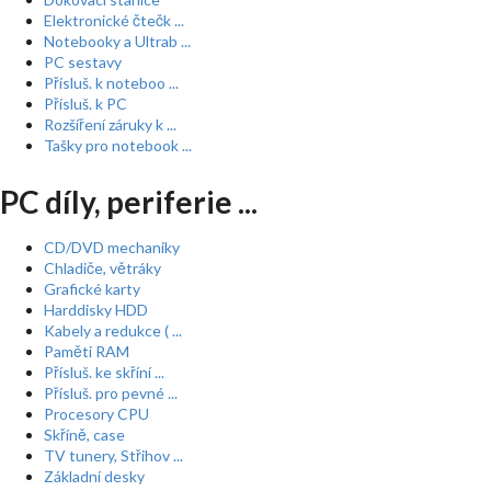
Elektronické čtečk ...
Notebooky a Ultrab ...
PC sestavy
Přísluš. k noteboo ...
Přísluš. k PC
Rozšíření záruky k ...
Tašky pro notebook ...
PC díly, periferie ...
CD/DVD mechaniky
Chladiče, větráky
Grafické karty
Harddisky HDD
Kabely a redukce ( ...
Paměti RAM
Přísluš. ke skříní ...
Přísluš. pro pevné ...
Procesory CPU
Skříně, case
TV tunery, Střihov ...
Základní desky