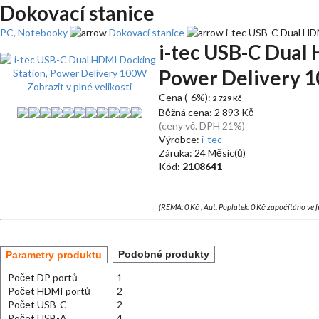
Dokovací stanice
PC, Notebooky
Dokovací stanice
i-tec USB-C Dual HD
i-tec USB-C Dual
Power Delivery 
Zobrazit v plné velikosti
Cena (-6%):
2 729 Kč
Běžná cena:
2 893 Kč
(ceny vč. DPH 21%)
Výrobce:
i-tec
Záruka: 24 Měsíc(ů)
Kód:
2108641
(REMA: 0 Kč ; Aut. Poplatek: 0 Kč započítáno ve 
Podobné produkty
Parametry produktu
Počet DP portů
1
Počet HDMI portů
2
Počet USB-C
2
Počet USB-A
4