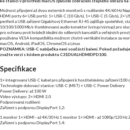
ke stanici v prostředí macOS způsobí zobrazení stejného obrazu na
Možnost připojení až dvou externích monitorů s rozlišením 4K/60 Hz Na
HDMI porty 6× USB portů: 1× USB-C (10 Gb/s), 1× USB-C (5 Gb/s), 2× US
periferií a USB zařízení Gigabitový Ethernet RJ-45 zajišťuje spolehlivé, st
10/100/1000 Mb/s Kombinovaný audio konektor (vstup/výstup) pro slu
pro ochranu proti krádeži ideální do sdílených kanceláří a veřejných pro
používána VESA kompatibilita možnost chytré vertikální instalace za m
macOS, Android, iPadOS, ChromeOS a Linux
POZNÁMKA: USB-C nabíječka není součástí balení. Pokud požadujete
zvažte verzi s kódem produktu C31DUALHDMIDPD100.
Specifikace
1× integrovaný USB-C kabel pro připojení k hostitelskému zařízení (100 
Technologie dokovací stanice: USB-C (MST) + USB-C Power Delivery
Power Delivery: až 100 W
Video výstupy: 2× HDMI 2.0
Podporovaná rozlišení:
Zařízení s podporou DisplayPort 1.2:
1 monitor 1× HDMI › až 4K/30 Hz 1 monitor 1× HDMI › až 1080p/120 Hz 
Zařízení s podporou DisplayPort 1.4: