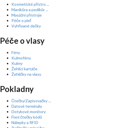
Kosmetické přístro ...
Manikůra a pedikůr ...
Masážní přístroje
Péče o pleť
Vyhřívané dečky
Péče o vlasy
Fény
Kulmofény
Kulmy
Žehlící kartáče
Žehličky na vlasy
Pokladny
Čtečky/Zapisovačky ...
Datové terminály
Dotykové monitory
Fixní čtečky kódů
Nálepky a RFID
Počítačky mincí/ba ...