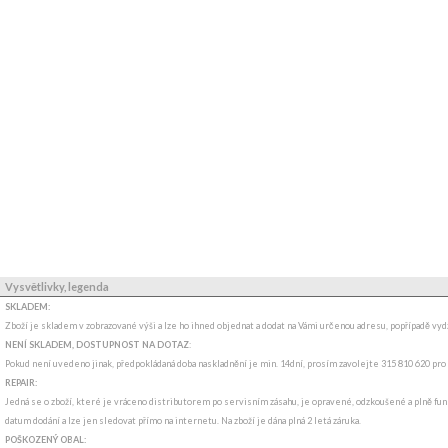
Vysvětlivky, legenda
SKLADEM:
Zboží je skladem v zobrazované výši a lze ho ihned objednat a dodat na Vámi určenou adresu, popřípadě v
NENÍ SKLADEM, DOSTUPNOST NA DOTAZ
:
Pokud není uvedeno jinak, předpokládaná doba naskladnění je min. 14dní, prosím zavolejte 315 810 620 pro
REPAIR:
Jedná se o zboží, které je vráceno distributorem po servisním zásahu, je opravené, odzkoušené a plně funk
datum dodání a lze jen sledovat přímo na internetu. Na zboží je dána plná 2 letá záruka.
POŠKOZENÝ OBAL: