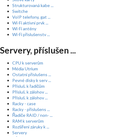
Strukturovaná kabe ...
Switche
VoIP telefony, gat ...
Wi-Fi aktivní prvk ...
Wi-Fi antény
Wi-Fi příslušenstv ...
Servery, příslušen ...
CPU k serverům
Média Utrium
Ostatní příslušens ...
Pevné disky k serv ...
Přísluš. k řadičům
Přísluš. k zálohov ...
Přísluš. k zálohov ...
Racky - case
Racky - příslušens ...
Řadiče RAID / non- ...
RAM k serverům
Rozšíření záruky k ...
Servery