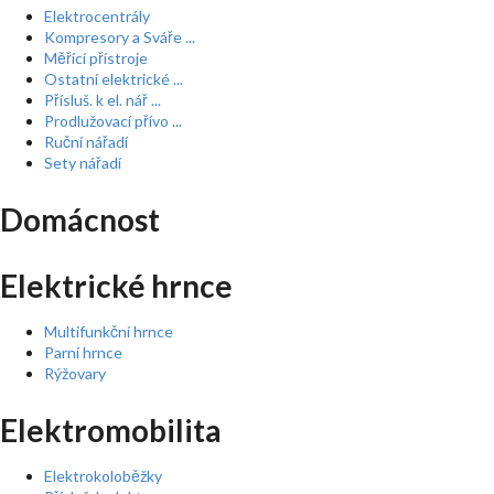
Elektrocentrály
Kompresory a Sváře ...
Měřící přístroje
Ostatní elektrické ...
Přísluš. k el. nář ...
Prodlužovací přívo ...
Ruční nářadí
Sety nářadí
Domácnost
Elektrické hrnce
Multifunkční hrnce
Parní hrnce
Rýžovary
Elektromobilita
Elektrokoloběžky