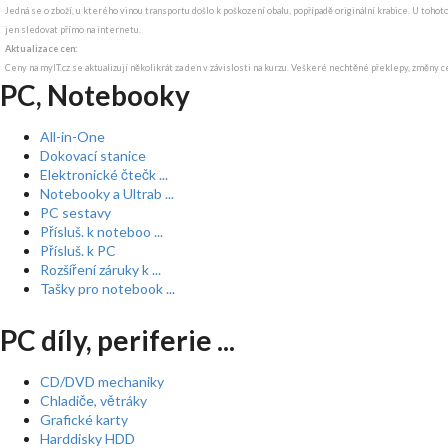
Jedná se o zboží, u kterého vinou transportu došlo k poškození obalu, popřípadě originální krabice. U tohot
jen sledovat přímo na internetu.
Aktualizace cen:
Ceny na myIT.cz se aktualizují několikrát za den v závislosti na kurzu. Veškeré nechtěné překlepy, změny c
PC, Notebooky
All-in-One
Dokovací stanice
Elektronické čtečk ...
Notebooky a Ultrab ...
PC sestavy
Přísluš. k noteboo ...
Přísluš. k PC
Rozšíření záruky k ...
Tašky pro notebook ...
PC díly, periferie ...
CD/DVD mechaniky
Chladiče, větráky
Grafické karty
Harddisky HDD