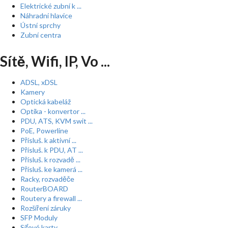
Elektrické zubní k ...
Náhradní hlavice
Ústní sprchy
Zubní centra
Sítě, Wifi, IP, Vo ...
ADSL, xDSL
Kamery
Optická kabeláž
Optika - konvertor ...
PDU, ATS, KVM swit ...
PoE, Powerline
Přísluš. k aktivní ...
Přísluš. k PDU, AT ...
Přísluš. k rozvadě ...
Přísluš. ke kamerá ...
Racky, rozvaděče
RouterBOARD
Routery a firewall ...
Rozšíření záruky
SFP Moduly
Síťové karty