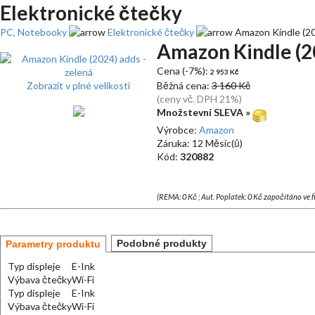
Elektronické čtečky
PC, Notebooky
Elektronické čtečky
Amazon Kindle (20
Amazon Kindle (20
Cena (-7%):
2 953 Kč
Zobrazit v plné velikosti
Běžná cena:
3 160 Kč
(ceny vč. DPH 21%)
Množstevní SLEVA »
Výrobce:
Amazon
Záruka: 12 Měsíc(ů)
Kód:
320882
(REMA: 0 Kč ; Aut. Poplatek: 0 Kč započítáno ve 
Podobné produkty
Parametry produktu
Typ displeje
E-Ink
Výbava čtečky
Wi-Fi
Typ displeje
E-Ink
Výbava čtečky
Wi-Fi