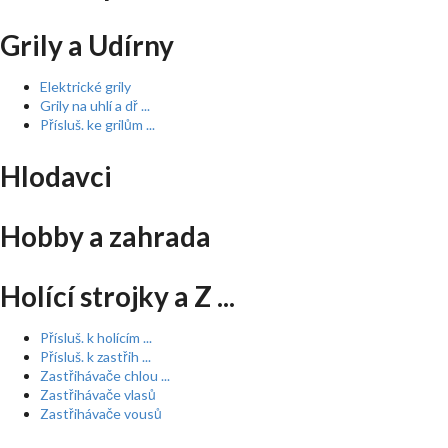
Grily a Udírny
Elektrické grily
Grily na uhlí a dř ...
Přísluš. ke grilům ...
Hlodavci
Hobby a zahrada
Holící strojky a Z ...
Přísluš. k holícím ...
Přísluš. k zastřih ...
Zastřihávače chlou ...
Zastřihávače vlasů
Zastřihávače vousů