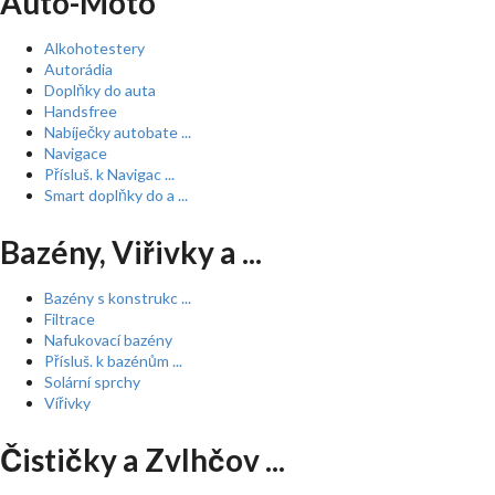
Auto-Moto
Alkohotestery
Autorádia
Doplňky do auta
Handsfree
Nabíječky autobate ...
Navigace
Přísluš. k Navigac ...
Smart doplňky do a ...
Bazény, Viřivky a ...
Bazény s konstrukc ...
Filtrace
Nafukovací bazény
Přísluš. k bazénům ...
Solární sprchy
Vířivky
Čističky a Zvlhčov ...