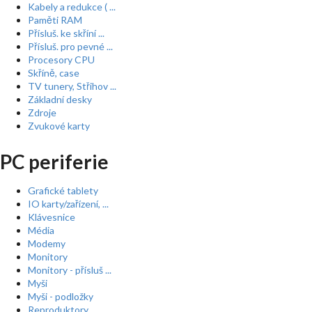
Kabely a redukce ( ...
Paměti RAM
Přísluš. ke skříní ...
Přísluš. pro pevné ...
Procesory CPU
Skříně, case
TV tunery, Střihov ...
Základní desky
Zdroje
Zvukové karty
PC periferie
Grafické tablety
IO karty/zařízení, ...
Klávesnice
Média
Modemy
Monitory
Monitory - přísluš ...
Myši
Myši - podložky
Reproduktory