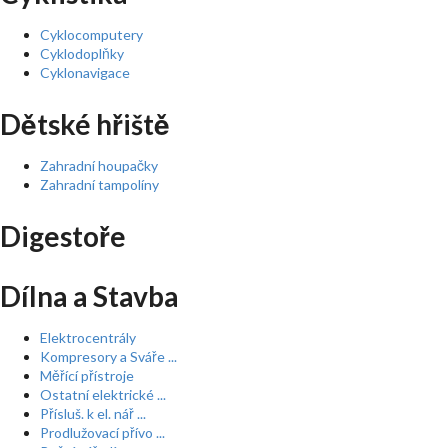
Cyklocomputery
Cyklodoplňky
Cyklonavigace
Dětské hřiště
Zahradní houpačky
Zahradní tampolíny
Digestoře
Dílna a Stavba
Elektrocentrály
Kompresory a Sváře ...
Měřící přístroje
Ostatní elektrické ...
Přísluš. k el. nář ...
Prodlužovací přívo ...