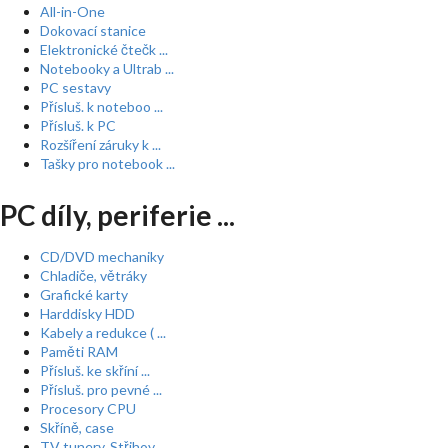
All-in-One
Dokovací stanice
Elektronické čtečk ...
Notebooky a Ultrab ...
PC sestavy
Přísluš. k noteboo ...
Přísluš. k PC
Rozšíření záruky k ...
Tašky pro notebook ...
PC díly, periferie ...
CD/DVD mechaniky
Chladiče, větráky
Grafické karty
Harddisky HDD
Kabely a redukce ( ...
Paměti RAM
Přísluš. ke skříní ...
Přísluš. pro pevné ...
Procesory CPU
Skříně, case
TV tunery, Střihov ...