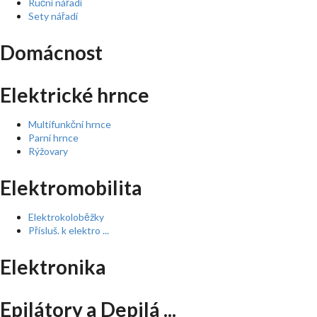
Ruční nářadí
Sety nářadí
Domácnost
Elektrické hrnce
Multifunkční hrnce
Parní hrnce
Rýžovary
Elektromobilita
Elektrokoloběžky
Přísluš. k elektro ...
Elektronika
Epilátory a Depilá ...