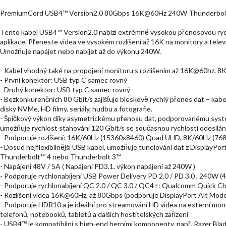
PremiumCord USB4™ Version2.0 80Gbps 16K@60Hz 240W Thunderbolt 
Tento kabel USB4™ Version2.0 nabízí extrémně vysokou přenosovou rychl
aplikace. Přeneste videa ve vysokém rozlišení až 16K na monitory a televiz
Umožňuje napájet nebo nabíjet až do výkonu 240W.
- Kabel vhodný také na propojení monitoru s rozlišením až 16K@60hz
- První konektor: USB typ C samec rovný
- Druhý konektor: USB typ C samec rovný
- Bezkonkurenčních 80 Gbit/s zajišťuje bleskově rychlý přenos dat – kabe
disky NVMe, HD filmy, seriály, hudbu a fotografie.
- Špičkový výkon díky asymetrickému přenosu dat, podporovanému sy
umožňuje rychlost stahování 120 Gbit/s se současnou rychlostí odesílání
- Podporuje rozlišení: 16K/60Hz (15360x8460) Quad UHD, 8K/60Hz (7
- Dosud nejflexibilnější USB kabel, umožňuje tunelování dat z DisplayPort™
Thunderbolt™ 4 nebo Thunderbolt 3™
- Napájení 48V / 5A ( Napájení PD3.1, výkon napájení až 240W )
- Podporuje rychlonabíjení USB Power Delivery PD 2.0 / PD 3.0 , 240W (
- Podporuje rychlonabíjení QC 2.0 / QC 3.0 / QC4+: Qualcomm Quick C
- Rozlišení videa 16K@60Hz, až 80Gbps (podporuje DisplayPort Alt Mode
- Podporuje HDR10 a je ideální pro streamování HD videa na externí monit
telefonů, notebooků, tabletů a dalších hostitelských zařízení
- USB4™ je kompatibilní s high-end herními komponenty, např. Razer Bla