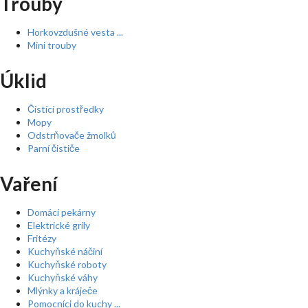
Trouby
Horkovzdušné vesta ...
Mini trouby
Úklid
Čistící prostředky
Mopy
Odstrňovače žmolků
Parní čističe
Vaření
Domácí pekárny
Elektrické grily
Fritézy
Kuchyňské náčiní
Kuchyňské roboty
Kuchyňské váhy
Mlýnky a kráječe
Pomocníci do kuchy ...