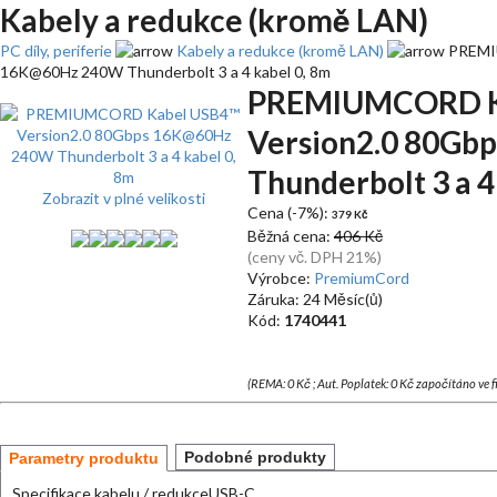
Kabely a redukce (kromě LAN)
PC díly, periferie
Kabely a redukce (kromě LAN)
PREMIU
16K@60Hz 240W Thunderbolt 3 a 4 kabel 0, 8m
PREMIUMCORD K
Version2.0 80Gb
Thunderbolt 3 a 4
Zobrazit v plné velikosti
Cena (-7%):
379 Kč
Běžná cena:
406 Kč
(ceny vč. DPH 21%)
Výrobce:
PremiumCord
Záruka: 24 Měsíc(ů)
Kód:
1740441
(REMA: 0 Kč ; Aut. Poplatek: 0 Kč započítáno ve 
Podobné produkty
Parametry produktu
Specifikace kabelu / redukce
USB-C