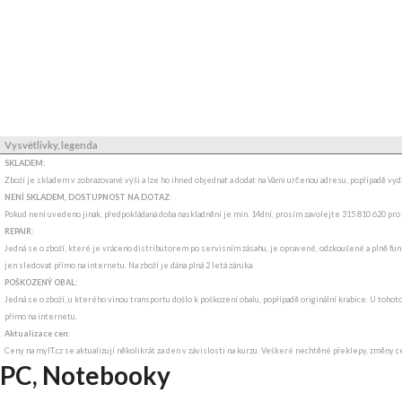
Vysvětlivky, legenda
SKLADEM:
Zboží je skladem v zobrazované výši a lze ho ihned objednat a dodat na Vámi určenou adresu, popřípadě v
NENÍ SKLADEM, DOSTUPNOST NA DOTAZ
:
Pokud není uvedeno jinak, předpokládaná doba naskladnění je min. 14dní, prosím zavolejte 315 810 620 pro
REPAIR:
Jedná se o zboží, které je vráceno distributorem po servisním zásahu, je opravené, odzkoušené a plně funk
jen sledovat přímo na internetu. Na zboží je dána plná 2 letá záruka.
POŠKOZENÝ OBAL:
Jedná se o zboží, u kterého vinou transportu došlo k poškození obalu, popřípadě originální krabice. U tohot
přímo na internetu.
Aktualizace cen:
Ceny na myIT.cz se aktualizují několikrát za den v závislosti na kurzu. Veškeré nechtěné překlepy, změny c
PC, Notebooky