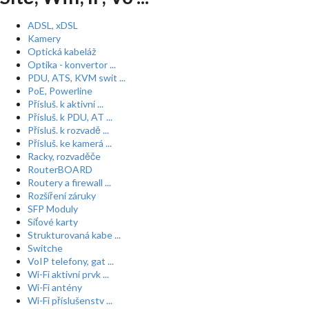
ADSL, xDSL
Kamery
Optická kabeláž
Optika - konvertor ...
PDU, ATS, KVM swit ...
PoE, Powerline
Přísluš. k aktivní ...
Přísluš. k PDU, AT ...
Přísluš. k rozvadě ...
Přísluš. ke kamerá ...
Racky, rozvaděče
RouterBOARD
Routery a firewall ...
Rozšíření záruky
SFP Moduly
Síťové karty
Strukturovaná kabe ...
Switche
VoIP telefony, gat ...
Wi-Fi aktivní prvk ...
Wi-Fi antény
Wi-Fi příslušenstv ...