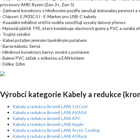
procesory AMD Ryzen (Zen 3+, Zen 5)
- Zalévané konektory v hliníkovém pozdře zaručují dokonalou pevnost a s
- Chipset: EJ903C/U - E-Marker pro USB-C kabely
- Koaxiální měděné vnitřní vodiče umožňují vysoký datový přenos
- Materiál pláště TPE, který kombinuje vlastnosti gumy a PVC a vyniká o
- Trojité stínění
- Kabel potažen jemným bavlněným potahem
- Barva kabelu: černá
- Hliníkové konektory barvy: modrá s potiskem
- Balení PVC sáček s etiketou a EAN kódem
- Délka: 0,8m
Výrobci kategorie Kabely a redukce (kro
Kabely a redukce (kromě LAN) 1stCool
Kabely a redukce (kromě LAN) AKASA
Kabely a redukce (kromě LAN) APC
Kabely a redukce (kromě LAN) Apple
Kabely a redukce (kromě LAN) Arctic Cooling
Kabely a redukce (kromě LAN) ASRock