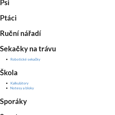
Psi
Ptáci
Ruční nářadí
Sekačky na trávu
Robotické sekačky
Škola
Kalkulátory
Notesy a bloky
Sporáky