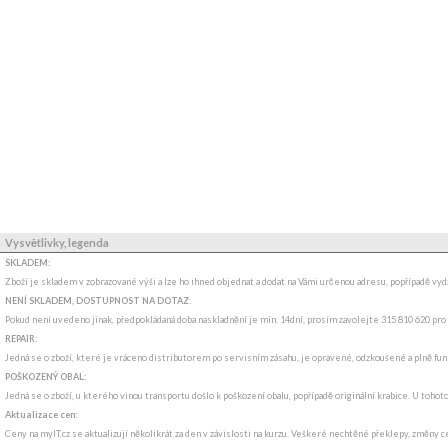
Vysvětlivky, legenda
SKLADEM:
Zboží je skladem v zobrazované výši a lze ho ihned objednat a dodat na Vámi určenou adresu, popřípadě v
NENÍ SKLADEM, DOSTUPNOST NA DOTAZ
:
Pokud není uvedeno jinak, předpokládaná doba naskladnění je min. 14dní, prosím zavolejte 315 810 620 pro
REPAIR:
Jedná se o zboží, které je vráceno distributorem po servisním zásahu, je opravené, odzkoušené a plně funkč
POŠKOZENÝ OBAL:
Jedná se o zboží, u kterého vinou transportu došlo k poškození obalu, popřípadě originální krabice. U tohot
Aktualizace cen:
Ceny na myIT.cz se aktualizují několikrát za den v závislosti na kurzu. Veškeré nechtěné překlepy, změny c