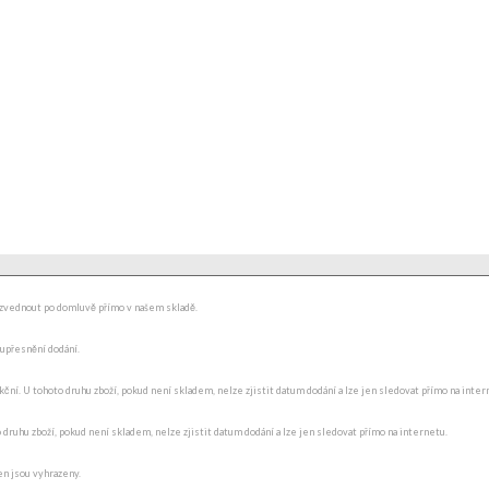
ydzvednout po domluvě přímo v našem skladě.
 upřesnění dodání.
ní. U tohoto druhu zboží, pokud není skladem, nelze zjistit datum dodání a lze jen sledovat přímo na internet
o druhu zboží, pokud není skladem, nelze zjistit datum dodání a lze jen sledovat přímo na internetu.
en jsou vyhrazeny.