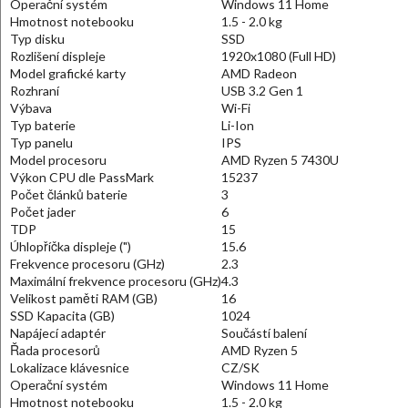
Operační systém
Windows 11 Home
Hmotnost notebooku
1.5 - 2.0 kg
Typ disku
SSD
Rozlišení displeje
1920x1080 (Full HD)
Model grafické karty
AMD Radeon
Rozhraní
USB 3.2 Gen 1
Výbava
Wi-Fi
Typ baterie
Li-Ion
Typ panelu
IPS
Model procesoru
AMD Ryzen 5 7430U
Výkon CPU dle PassMark
15237
Počet článků baterie
3
Počet jader
6
TDP
15
Úhlopříčka displeje (")
15.6
Frekvence procesoru (GHz)
2.3
Maximální frekvence procesoru (GHz)
4.3
Velikost paměti RAM (GB)
16
SSD Kapacita (GB)
1024
Napájecí adaptér
Součástí balení
Řada procesorů
AMD Ryzen 5
Lokalizace klávesnice
CZ/SK
Operační systém
Windows 11 Home
Hmotnost notebooku
1.5 - 2.0 kg