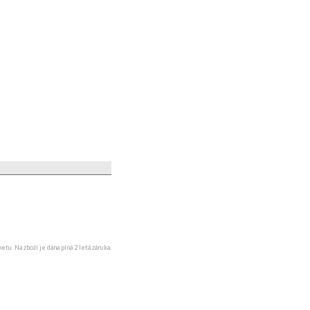
u. Na zboží je dána plná 2 letá záruka.