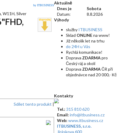
Aktuálně
by ITBUSINESS
Dnes je
Sobota
 W11H, Silver
Datum:
8.8.2026
6"FHD,
Výhody
služby
ITBUSINESS
Sklad
ONLINE
na www!
Již několik let na trhu
do 24H u Vás
Rychlá komunikace!
Doprava
ZDARMA
pro
Český ráj a okolí
Doprava
ZDARMA
ČR při
objednávce nad 20 000,- Kč
Kontakty
Sdílet tento produkt
|
Tel.:
315 810 620
Email:
info@itbusiness.cz
Web:
www.itbusiness.cz
ITBUSINESS, s.r.o.
Jiráskova 600