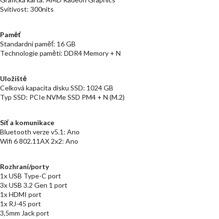
Svítivost: 300nits
Paměť
Standardní paměť: 16 GB
Technologie paměti: DDR4 Memory + N
Uložiště
Celková kapacita disku SSD: 1024 GB
Typ SSD: PCIe NVMe SSD PM4 + N (M.2)
Síť a komunikace
Bluetooth verze v5.1: Ano
Wifi 6 802.11AX 2x2: Ano
Rozhraní/porty
1x USB Type-C port
3x USB 3.2 Gen 1 port
1x HDMI port
1x RJ-45 port
3,5mm Jack port