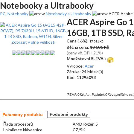
Notebooky a Ultrabooky
PC, Notebooky
Notebooky a Ultrabooky
ACER Aspire 
ACER Aspire Go 1
16GB, 1TB SSD, R
Cena (-6%):
Zobrazit v plné velikosti
17 081 Kč
Běžná cena:
18 106 Kč
(ceny vč. DPH 21%)
Množstevní SLEVA »
Výrobce:
Acer
Záruka: 24 Měsíc(ů)
Kód:
11295093
(REMA: 0 Kč ; Aut. Poplatek: 0 Kč započítáno ve 
Podobné produkty
Parametry produktu
Řada procesorů
AMD Ryzen 5
Lokalizace klávesnice
CZ/SK