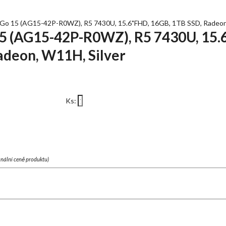
Go 15 (AG15-42P-R0WZ), R5 7430U, 15.6"FHD, 16GB, 1TB SSD, Radeon,
5 (AG15-42P-R0WZ), R5 7430U, 15.
adeon, W11H, Silver
Ks:
finální ceně produktu)