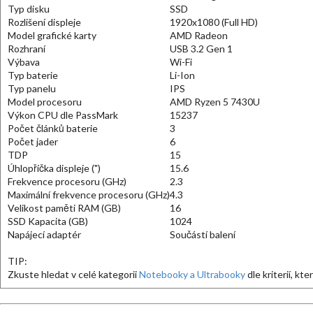
Typ disku
SSD
Rozlišení displeje
1920x1080 (Full HD)
Model grafické karty
AMD Radeon
Rozhraní
USB 3.2 Gen 1
Výbava
Wi-Fi
Typ baterie
Li-Ion
Typ panelu
IPS
Model procesoru
AMD Ryzen 5 7430U
Výkon CPU dle PassMark
15237
Počet článků baterie
3
Počet jader
6
TDP
15
Úhlopříčka displeje (")
15.6
Frekvence procesoru (GHz)
2.3
Maximální frekvence procesoru (GHz)
4.3
Velikost paměti RAM (GB)
16
SSD Kapacita (GB)
1024
Napájecí adaptér
Součástí balení
TIP:
Zkuste hledat v celé kategorii
Notebooky a Ultrabooky
dle kriterií, kt