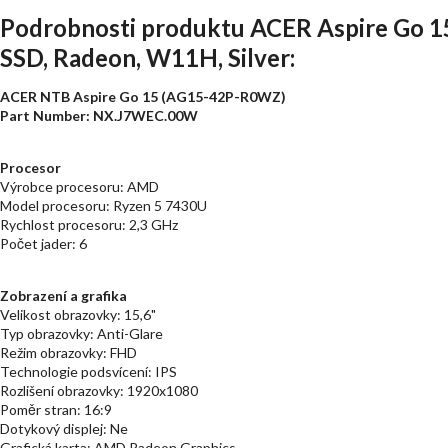
Podrobnosti produktu ACER Aspire Go 1
SSD, Radeon, W11H, Silver:
ACER NTB Aspire Go 15 (AG15-42P-R0WZ)
Part Number: NX.J7WEC.00W
Procesor
Výrobce procesoru: AMD
Model procesoru: Ryzen 5 7430U
Rychlost procesoru: 2,3 GHz
Počet jader: 6
Zobrazení a grafika
Velikost obrazovky: 15,6"
Typ obrazovky: Anti-Glare
Režim obrazovky: FHD
Technologie podsvícení: IPS
Rozlišení obrazovky: 1920x1080
Poměr stran: 16:9
Dotykový displej: Ne
Grafická karta: AMD Radeon Graphics