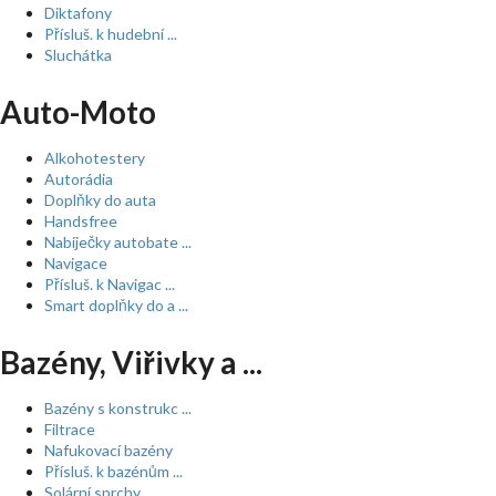
Diktafony
Přísluš. k hudební ...
Sluchátka
Auto-Moto
Alkohotestery
Autorádia
Doplňky do auta
Handsfree
Nabíječky autobate ...
Navigace
Přísluš. k Navigac ...
Smart doplňky do a ...
Bazény, Viřivky a ...
Bazény s konstrukc ...
Filtrace
Nafukovací bazény
Přísluš. k bazénům ...
Solární sprchy