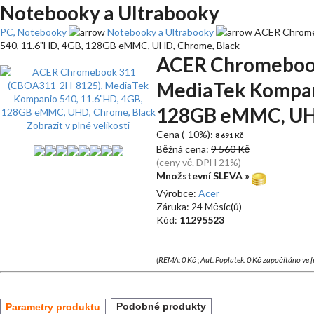
Notebooky a Ultrabooky
PC, Notebooky
Notebooky a Ultrabooky
ACER Chrome
540, 11.6"HD, 4GB, 128GB eMMC, UHD, Chrome, Black
ACER Chromebook
MediaTek Kompani
128GB eMMC, UHD
Zobrazit v plné velikosti
Cena (-10%):
8 691 Kč
Běžná cena:
9 560 Kč
(ceny vč. DPH 21%)
Množstevní SLEVA »
Výrobce:
Acer
Záruka: 24 Měsíc(ů)
Kód:
11295523
(REMA: 0 Kč ; Aut. Poplatek: 0 Kč započítáno ve 
Podobné produkty
Parametry produktu