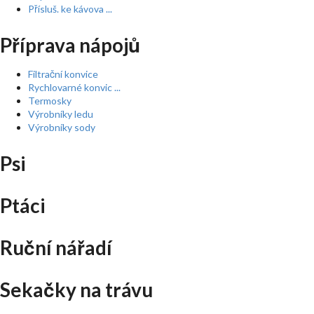
Přísluš. ke kávova ...
Příprava nápojů
Filtrační konvice
Rychlovarné konvic ...
Termosky
Výrobníky ledu
Výrobníky sody
Psi
Ptáci
Ruční nářadí
Sekačky na trávu