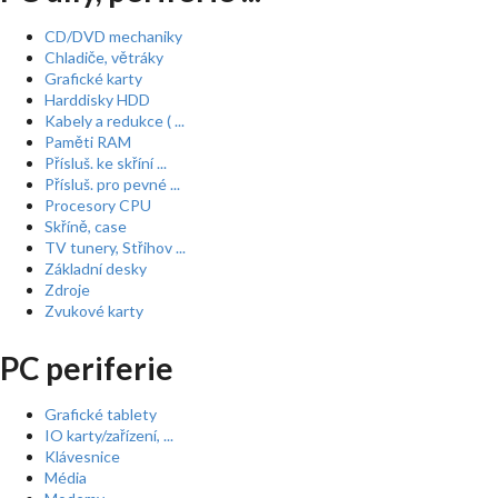
CD/DVD mechaniky
Chladiče, větráky
Grafické karty
Harddisky HDD
Kabely a redukce ( ...
Paměti RAM
Přísluš. ke skříní ...
Přísluš. pro pevné ...
Procesory CPU
Skříně, case
TV tunery, Střihov ...
Základní desky
Zdroje
Zvukové karty
PC periferie
Grafické tablety
IO karty/zařízení, ...
Klávesnice
Média