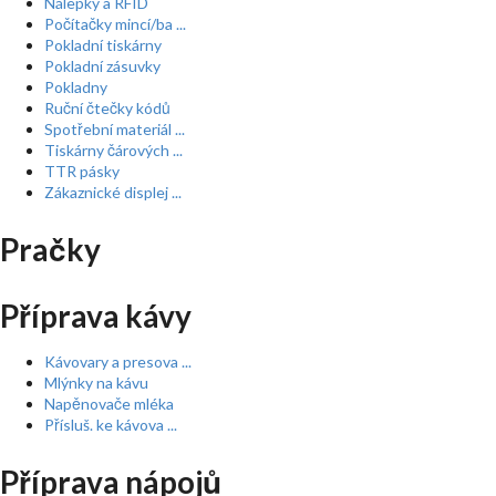
Nálepky a RFID
Počítačky mincí/ba ...
Pokladní tiskárny
Pokladní zásuvky
Pokladny
Ruční čtečky kódů
Spotřební materiál ...
Tiskárny čárových ...
TTR pásky
Zákaznické displej ...
Pračky
Příprava kávy
Kávovary a presova ...
Mlýnky na kávu
Napěnovače mléka
Přísluš. ke kávova ...
Příprava nápojů