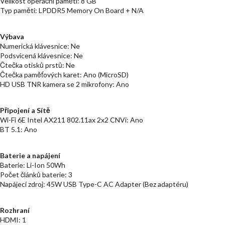
Velikost operační paměti: 8 GB
Typ paměti: LPDDR5 Memory On Board + N/A
Výbava
Numerická klávesnice: Ne
Podsvícená klávesnice: Ne
Čtečka otisků prstů: Ne
Čtečka paměťových karet: Ano (MicroSD)
HD USB TNR kamera se 2 mikrofony: Ano
Připojení a Sítě
Wi-Fi 6E Intel AX211 802.11ax 2x2 CNVi: Ano
BT 5.1: Ano
Baterie a napájení
Baterie: Li-Ion 50Wh
Počet článků baterie: 3
Napájecí zdroj: 45W USB Type-C AC Adapter (Bez adaptéru)
Rozhraní
HDMI: 1