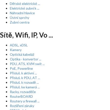
Dětské elektrické ...
Elektrické zubní k ...
Náhradní hlavice
Ústní sprchy
Zubní centra
Sítě, Wifi, IP, Vo ...
ADSL, xDSL
Kamery
Optická kabeláž
Optika - konvertor ...
PDU, ATS, KVM swit ...
PoE, Powerline
Přísluš. k aktivní ...
Přísluš. k PDU, AT ...
Přísluš. k rozvadě ...
Přísluš. ke kamerá ...
Racky, rozvaděče
RouterBOARD
Routery a firewall ...
Rozšíření záruky