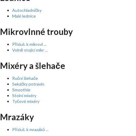
Autochladničky
Malé lednice
Mikrovlnné trouby
Přísluš. k mikrovl ...
Volně stojící mikr ...
Mixéry a šlehače
Ruční šlehače
Sekáčky potravin
Smoothie
Stolní mixéry
Tyčové mixéry
Mrazáky
Přísluš. k mrazáků ...