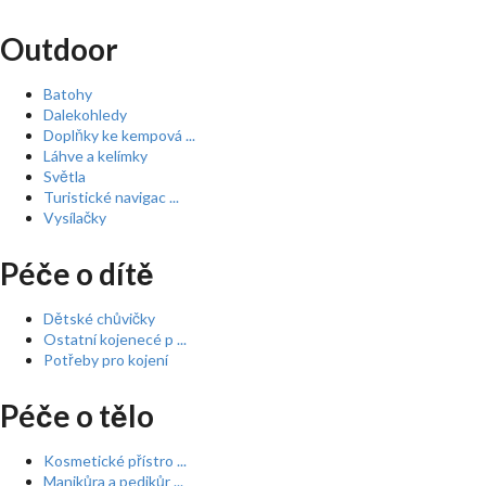
Outdoor
Batohy
Dalekohledy
Doplňky ke kempová ...
Láhve a kelímky
Světla
Turistické navigac ...
Vysílačky
Péče o dítě
Dětské chůvičky
Ostatní kojenecé p ...
Potřeby pro kojení
Péče o tělo
Kosmetické přístro ...
Manikůra a pedikůr ...