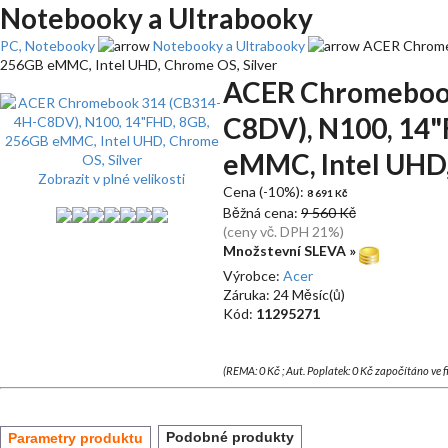
Notebooky a Ultrabooky
PC, Notebooky
Notebooky a Ultrabooky
ACER Chromeb
256GB eMMC, Intel UHD, Chrome OS, Silver
ACER Chromebook
C8DV), N100, 14
eMMC, Intel UHD,
Zobrazit v plné velikosti
Cena (-10%):
8 691 Kč
Běžná cena:
9 560 Kč
(ceny vč. DPH 21%)
Množstevní SLEVA »
Výrobce:
Acer
Záruka: 24 Měsíc(ů)
Kód:
11295271
(REMA: 0 Kč ; Aut. Poplatek: 0 Kč započítáno ve 
Podobné produkty
Parametry produktu