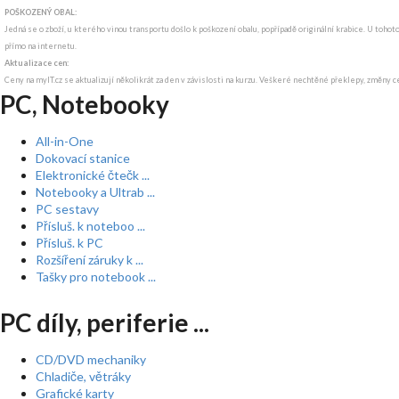
POŠKOZENÝ OBAL:
Jedná se o zboží, u kterého vinou transportu došlo k poškození obalu, popřípadě originální krabice. U tohot
přímo na internetu.
Aktualizace cen:
Ceny na myIT.cz se aktualizují několikrát za den v závislosti na kurzu. Veškeré nechtěné překlepy, změny c
PC, Notebooky
All-in-One
Dokovací stanice
Elektronické čtečk ...
Notebooky a Ultrab ...
PC sestavy
Přísluš. k noteboo ...
Přísluš. k PC
Rozšíření záruky k ...
Tašky pro notebook ...
PC díly, periferie ...
CD/DVD mechaniky
Chladiče, větráky
Grafické karty