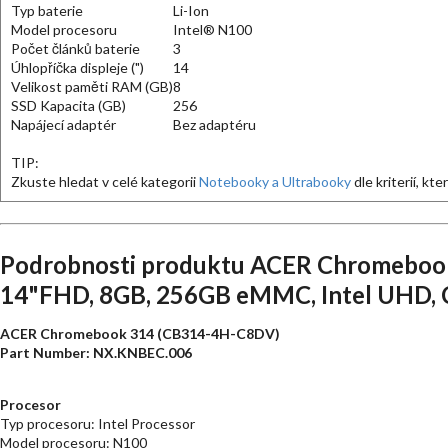
Typ baterie
Li-Ion
Model procesoru
Intel® N100
Počet článků baterie
3
Úhlopříčka displeje (")
14
Velikost paměti RAM (GB)
8
SSD Kapacita (GB)
256
Napájecí adaptér
Bez adaptéru
TIP:
Zkuste hledat v celé kategorii
Notebooky a Ultrabooky
dle kriterií, kt
Podrobnosti produktu ACER Chromeboo
14"FHD, 8GB, 256GB eMMC, Intel UHD, C
ACER Chromebook 314 (CB314-4H-C8DV)
Part Number: NX.KNBEC.006
Procesor
Typ procesoru: Intel Processor
Model procesoru: N100