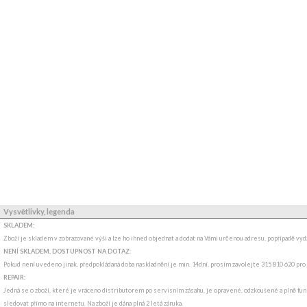
Vysvětlivky, legenda
SKLADEM:
Zboží je skladem v zobrazované výši a lze ho ihned objednat a dodat na Vámi určenou adresu, popřípadě v
NENÍ SKLADEM, DOSTUPNOST NA DOTAZ
:
Pokud není uvedeno jinak, předpokládaná doba naskladnění je min. 14dní, prosím zavolejte 315 810 620 pro
REPAIR:
Jedná se o zboží, které je vráceno distributorem po servisním zásahu, je opravené, odzkoušené a plně funk
sledovat přímo na internetu. Na zboží je dána plná 2 letá záruka.