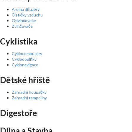
Aroma difuzéry
Čističky vzduchu
Odvlhčovače
Zvlhčovače
Cyklistika
Cyklocomputery
Cyklodoplňky
Cyklonavigace
Dětské hřiště
Zahradní houpačky
Zahradní tampolíny
Digestoře
Dílna a Stavba