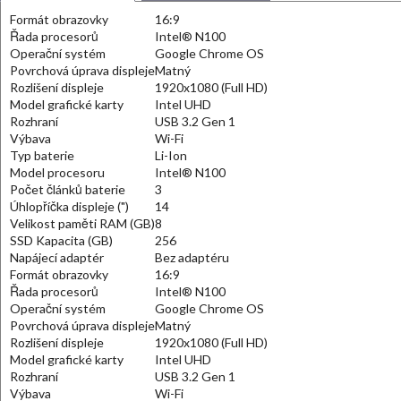
Formát obrazovky
16:9
Řada procesorů
Intel® N100
Operační systém
Google Chrome OS
Povrchová úprava displeje
Matný
Rozlišení displeje
1920x1080 (Full HD)
Model grafické karty
Intel UHD
Rozhraní
USB 3.2 Gen 1
Výbava
Wi-Fi
Typ baterie
Li-Ion
Model procesoru
Intel® N100
Počet článků baterie
3
Úhlopříčka displeje (")
14
Velikost paměti RAM (GB)
8
SSD Kapacita (GB)
256
Napájecí adaptér
Bez adaptéru
Formát obrazovky
16:9
Řada procesorů
Intel® N100
Operační systém
Google Chrome OS
Povrchová úprava displeje
Matný
Rozlišení displeje
1920x1080 (Full HD)
Model grafické karty
Intel UHD
Rozhraní
USB 3.2 Gen 1
Výbava
Wi-Fi