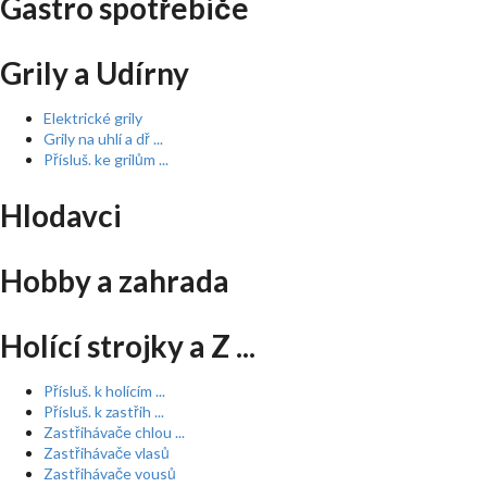
Gastro spotřebiče
Grily a Udírny
Elektrické grily
Grily na uhlí a dř ...
Přísluš. ke grilům ...
Hlodavci
Hobby a zahrada
Holící strojky a Z ...
Přísluš. k holícím ...
Přísluš. k zastřih ...
Zastřihávače chlou ...
Zastřihávače vlasů
Zastřihávače vousů