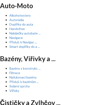
Auto-Moto
Alkohotestery
Autorádia
Doplňky do auta
Handsfree
Nabíječky autobate ...
Navigace
Přísluš. k Navigac ...
Smart doplňky do a ...
Bazény, Viřivky a ...
Bazény s konstrukc ...
Filtrace
Nafukovací bazény
Přísluš. k bazénům ...
Solární sprchy
Vířivky
Čističky a Zvlhčov ...