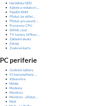
Harddisky HDD
Kabely a redukce ( ...
Paměti RAM
Přísluš. ke skříní ...
Přísluš. pro pevné ...
Procesory CPU
Skříně, case
TV tunery, Střihov ...
Základní desky
Zdroje
Zvukové karty
PC periferie
Grafické tablety
IO karty/zařízení, ...
Klávesnice
Média
Modemy
Monitory
Monitory - přísluš ...
Myši
Myši - podložky